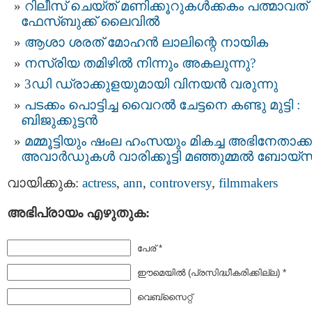
റിലീസ് ചെയ്ത് മണിക്കൂറുകൾക്കകം പത്മാവത്
ഫേസ്ബുക്ക് ലൈവിൽ
ആശാ ശരത് മോഹൻ ലാലിന്റെ നായിക
നസ്രിയ തമിഴില്‍ നിന്നും അകലുന്നു?
3ഡി ഡ്രാക്കുളയുമായി വിനയന്‍ വരുന്നു
പടക്കം പൊട്ടിച്ച വൈറൽ ചേട്ടനെ കണ്ടു മുട്ടി :
ബിജുക്കുട്ടൻ
മമ്മൂട്ടിയും ഷംല ഹംസയും മികച്ച അഭിനേതാക്ക
അവാർഡുകൾ വാരിക്കൂട്ടി മഞ്ഞുമ്മൽ ബോയ്സ
വായിക്കുക:
actress
,
ann
,
controversy
,
filmmakers
അഭിപ്രായം എഴുതുക:
പേര് *
ഈമെയില്‍ (പ്രസിദ്ധീകരിക്കില്ല) *
വെബ്സൈറ്റ്