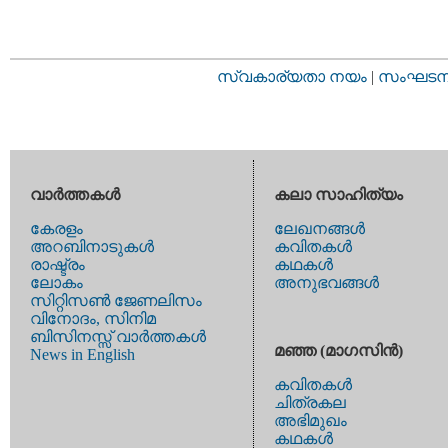
സ്വകാര്യതാ നയം
|
സംഘടനാ 
വാര്‍ത്തകള്‍
കലാ സാഹിത്യം
കേരളം
ലേഖനങ്ങള്‍
അറബിനാടുകള്‍
കവിതകള്‍
രാഷ്ട്രം
കഥകള്‍
ലോകം
അനുഭവങ്ങള്‍
സിറ്റിസണ്‍ ജേണലിസം
വിനോദം, സിനിമ
ബിസിനസ്സ് വാര്‍ത്തകള്‍
മഞ്ഞ (മാഗസിന്‍)
News in English
കവിതകള്‍
ചിത്രകല
അഭിമുഖം
കഥകള്‍