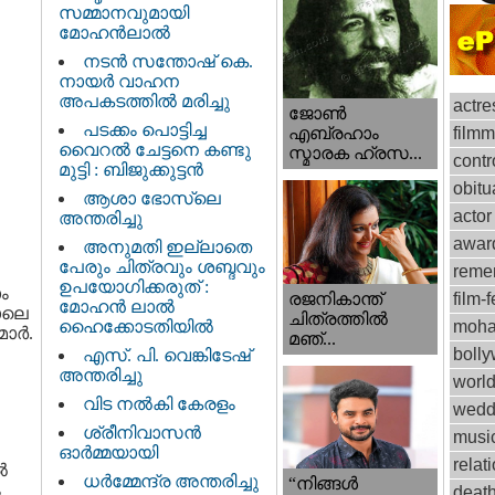
സമ്മാനവുമായി
മോഹൻലാൽ
നടന്‍ സന്തോഷ് കെ.
നായര്‍ വാഹന
അപകടത്തില്‍ മരിച്ചു
actre
ജോണ്‍
പടക്കം പൊട്ടിച്ച
film
എബ്രഹാം
വൈറൽ ചേട്ടനെ കണ്ടു
സ്മാരക ഹ്രസ...
contr
മുട്ടി : ബിജുക്കുട്ടൻ
obitu
ആശാ ഭോസ്‌ലെ
actor
അന്തരിച്ചു
awar
അനുമതി ഇല്ലാതെ
പേരും ചിത്രവും ശബ്ദവും
reme
ഉപയോഗിക്കരുത് :
ാം
രജനികാന്ത്
film-f
മോഹന്‍ ലാല്‍
ാലെ
ചിത്രത്തിൽ
ഹൈക്കോടതിയിൽ
moha
മാർ.
മഞ്...
boll
എസ്. പി. വെങ്കിടേഷ്
അന്തരിച്ചു
worl
വിട നല്‍കി കേരളം
wedd
ശ്രീനിവാസന്‍
musi
ഓര്‍മ്മയായി
relat
ൽ
ധര്‍മ്മേന്ദ്ര അന്തരിച്ചു
“നിങ്ങള്‍
ം
deat