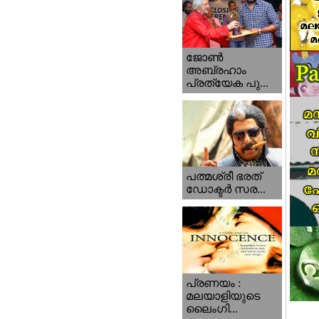
ജോണ്‍
അബ്രഹാം
പ്രത്യേക പു...
പത്മശ്രീ ഭരത്
ഡോക്ടര്‍ സര...
പ്രണയം :
മലയാളിയുടെ
ലൈംഗി...