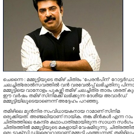
ചെന്നൈ : മമ്മൂട്ടിയുടെ തമിഴ് ചിത്രം ‘പേരൻപിന്’ റോട്ടർഡ
ചലച്ചിത്രോൽസവത്തിൽ വൻ വരവേൽപ്പ് ലഭിച്ചതിനു പിന്ന
മമ്മൂട്ടിയെ വാനോളം പുകഴ്ത്തി തമിഴ് ചലച്ചിത്ര താരം ശരത് കു
ഈ വർഷം തമിഴ് സിനിമക്ക് ലഭിക്കുന്ന ദേശീയ അവാർഡ്
മമ്മൂട്ടിയിലൂടെയാണെന്ന് അദ്ദേഹം പറഞ്ഞു.
തമിഴിലെ മുൻനിര സംവിധായകനായ റാമാണ് സിനിമ
ഒരുക്കിയത്. അഞ്ജലിയാണ് നായിക. തങ്ക മീൻകൾ എന്ന റാം
ചിത്രത്തിലെ കേന്ദ്ര കഥാപാത്രമായിരുന്ന സാധന സർഗം
ചിത്രത്തിൽ മമ്മൂട്ടിയുടെ മകളായി വേഷമിടുന്നു. ചിത്രത്തി
ഒരു ടാക്സി ഡ്രൈവറായാണ് മമ്മൂട്ടി എത്തുന്നത്. തമിഴിലു