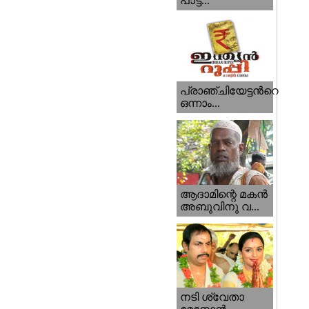
പാട്ട...
പ്രാഞ്ചിയേട്ടന്‍റെ
ഒന്നാം...
ആദാമിന്റെ മകന്‍
അബുവിനു വ...
നടി ശ്വേതാ