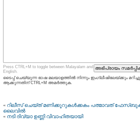
Press CTRL+M to toggle between Malayalam and
English.
ടൈപ്പ്‌ ചെയ്യുന്ന ഭാഷ മലയാളത്തില്‍ നിന്നും ഇംഗ്ലീഷിലേയ്ക്കും മറിച്ചു
ആക്കുന്നതിന് CTRL+M അമര്‍ത്തുക.
«
റിലീസ് ചെയ്ത് മണിക്കൂറുകൾക്കകം പത്മാവത് ഫേസ്ബുക്
ലൈവിൽ
«
നടി ദിവ്യാ ഉണ്ണി വിവാഹിതയായി