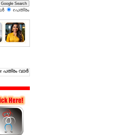
്‍
eപത്രം‍