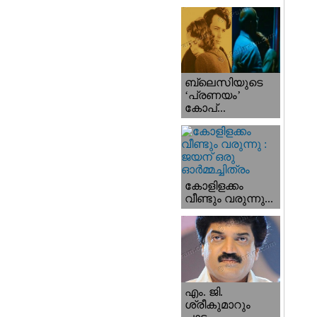
ബ്ലെസിയുടെ
‘പ്രണയം’
കോപ്...
കോളിളക്കം
വീണ്ടും വരുന്നു...
എം. ജി.
ശ്രീകുമാറും