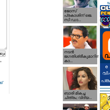
Y
ജോസ്
പ്രകാശിന് ജെ.
സി ഡാ...
നടന്‍
ജഗതിശ്രീകുമാറിനു
കാ...
ം
ക്
ബാരി മികച്ച
ചിത്രം; വിദ്യ...