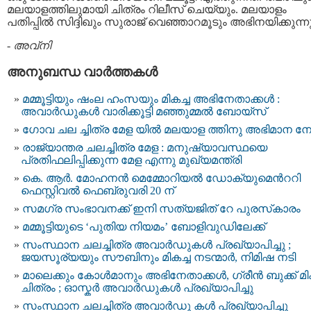
മലയാളത്തിലുമായി ചിത്രം റിലീസ് ചെയ്യും. മലയാളം
പതിപ്പിൽ സിദ്ദിഖും സുരാജ് വെഞ്ഞാറമൂടും അഭിനയിക്കുന്നുണ
-
അവ്നി
അനുബന്ധ വാര്‍ത്തകള്‍
മമ്മൂട്ടിയും ഷംല ഹംസയും മികച്ച അഭിനേതാക്കൾ :
അവാർഡുകൾ വാരിക്കൂട്ടി മഞ്ഞുമ്മൽ ബോയ്സ്
ഗോവ ചല ച്ചിത്ര മേള യിൽ മലയാള ത്തിനു അഭിമാന നേട്
രാജ്യാന്തര ചലച്ചിത്ര മേള : മനുഷ്യാവസ്ഥയെ
പ്രതിഫലിപ്പിക്കുന്ന മേള എന്നു മുഖ്യമന്ത്രി
കെ. ആർ. മോഹനൻ മെമ്മോറിയൽ ഡോക്യുമെന്‍ററി
ഫെസ്റ്റിവല്‍ ഫെബ്രുവരി 20 ന്
സമഗ്ര സംഭാവനക്ക് ഇനി സത്യജിത് റേ പുരസ്‌കാരം
മമ്മൂട്ടിയുടെ ‘പുതിയ നിയമം’ ബോളിവുഡിലേക്ക്
സംസ്ഥാന ചലച്ചിത്ര അവാര്‍ഡുകള്‍ പ്രഖ്യാപിച്ചു ;
ജയസൂര്യയും സൗബിനും മികച്ച നടന്മാര്‍, നിമിഷ നടി
മാലെക്കും കോള്‍മാനും അഭിനേതാക്കള്‍, ഗ്രീന്‍ ബുക്ക് മി
ചിത്രം ; ഓസ്കര്‍ അവാര്‍ഡുകള്‍ പ്രഖ്യാപിച്ചു
സംസ്ഥാന ചലച്ചിത്ര അവാർഡു കൾ പ്രഖ്യാപിച്ചു