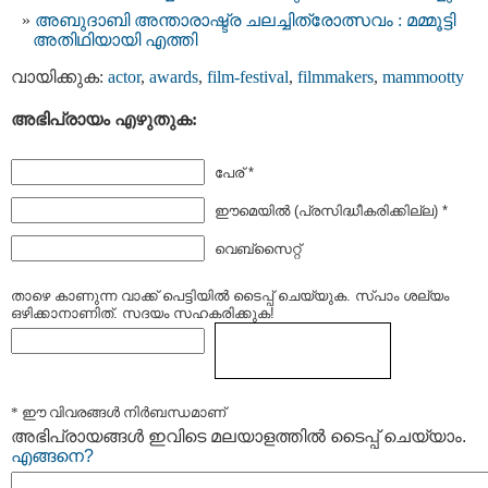
അബുദാബി അന്താരാഷ്ട്ര ചലച്ചിത്രോത്സവം : മമ്മൂട്ടി
അതിഥിയായി എത്തി
വായിക്കുക:
actor
,
awards
,
film-festival
,
filmmakers
,
mammootty
അഭിപ്രായം എഴുതുക:
പേര് *
ഈമെയില്‍ (പ്രസിദ്ധീകരിക്കില്ല) *
വെബ്സൈറ്റ്
താഴെ കാണുന്ന വാക്ക് പെട്ടിയില്‍ ടൈപ്പ്‌ ചെയ്യുക. സ്പാം ശല്യം
ഒഴിക്കാനാണിത്. സദയം സഹകരിക്കുക!
* ഈ വിവരങ്ങള്‍ നിര്‍ബന്ധമാണ്
അഭിപ്രായങ്ങള്‍ ഇവിടെ മലയാളത്തില്‍ ടൈപ്പ് ചെയ്യാം.
എങ്ങനെ?