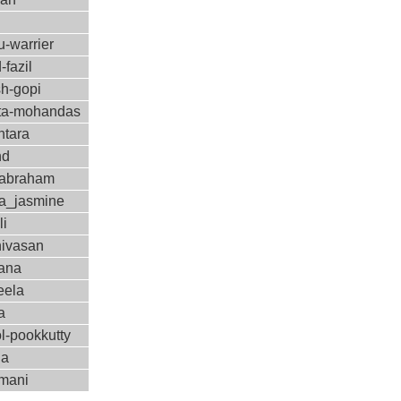
-warrier
-fazil
sh-gopi
a-mohandas
ntara
nd
-abraham
a_jasmine
li
nivasan
ana
eela
a
l-pookkutty
ha
amani