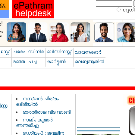
ഗൂഗിള
നസ്‌ലൻ ചിത്രം
ഒടിടിയിൽ
ശീയ
ഭാരതിരാജ വിട വാങ്ങി
സലിം കുമാർ
അന്തരിച്ചു
ദൃശ്യം-3 : ജന്മദിന