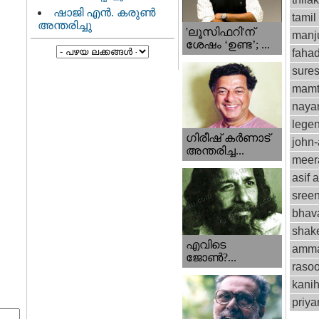
ഷാജി എൻ. കരുൺ
tamil
അന്തരിച്ചു
'ലൂസിഫറി'ന്
manju
ശേഷം ‘ഉണ്ട’; ...
fahad
sure
mamt
naya
lege
ഗിരീഷ് കര്‍ണാട്
john
അന്തരിച്ച...
meer
asif a
sree
bhav
shak
എവിടെ
amm
ജോണ്‍?...
rasoo
kani
priy