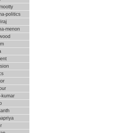
ootty
a-politics
iraj
ha-menon
ywood
ilm
a
ent
ision
cs
tor
our
m-kumar
p
kanth
apriya
r
kan