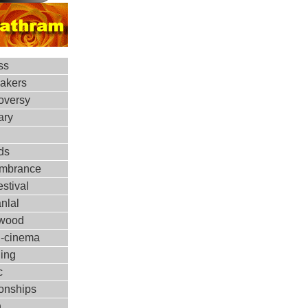
ss
makers
oversy
ary
ds
mbrance
estival
nlal
ywood
d-cinema
ing
c
ionships
h