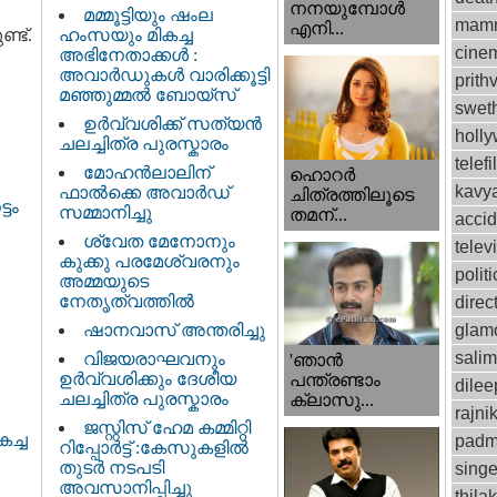
നനയുമ്പോള്‍
മമ്മൂട്ടിയും ഷംല
mamm
എനി...
്ട്.
ഹംസയും മികച്ച
cinem
അഭിനേതാക്കൾ :
അവാർഡുകൾ വാരിക്കൂട്ടി
prithv
മഞ്ഞുമ്മൽ ബോയ്സ്
swet
ഉർവ്വശിക്ക് സത്യൻ
holl
ചലച്ചിത്ര പുരസ്കാരം
telef
മോഹൻലാലിന്
ഹൊറര്‍
kavy
ഫാല്‍ക്കെ അവാര്‍ഡ്
ചിത്രത്തിലൂടെ
ടം
സമ്മാനിച്ചു
തമന്...
accid
ശ്വേത മേനോനും
telev
കുക്കു പരമേശ്വരനും
politi
അമ്മയുടെ
നേതൃത്വത്തിൽ
direc
ഷാനവാസ് അന്തരിച്ചു
glam
sali
വിജയരാഘവനും
'ഞാന്‍
ഉര്‍വ്വശിക്കും ദേശീയ
പന്ത്രണ്ടാം
dilee
ചലച്ചിത്ര പുരസ്കാരം
ക്ലാസു...
rajni
ജസ്റ്റിസ്‌ ഹേമ കമ്മിറ്റി
കച്ച
padm
റിപ്പോർട്ട് : കേസുകളിൽ
തുടർ നടപടി
singe
അവസാനിപ്പിച്ചു
thila