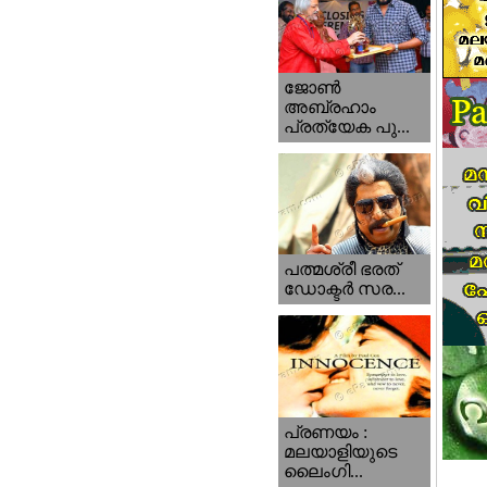
ജോണ്‍
അബ്രഹാം
പ്രത്യേക പു...
പത്മശ്രീ ഭരത്
ഡോക്ടര്‍ സര...
പ്രണയം :
മലയാളിയുടെ
ലൈംഗി...