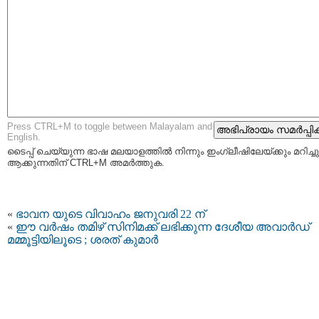
Press CTRL+M to toggle between Malayalam and
English.
ടൈപ്പ്‌ ചെയ്യുന്ന ഭാഷ മലയാളത്തില്‍ നിന്നും ഇംഗ്ലീഷിലേയ്ക്കും മറിച്ചു
ആക്കുന്നതിന് CTRL+M അമര്‍ത്തുക.
«
ഭാവന യുടെ വിവാഹം ജനുവരി 22 ന്
«
ഈ വർഷം തമിഴ് സിനിമക്ക് ലഭിക്കുന്ന ദേശീയ അവാർഡ്
മമ്മൂട്ടിയിലൂടെ ; ശരത് കുമാർ