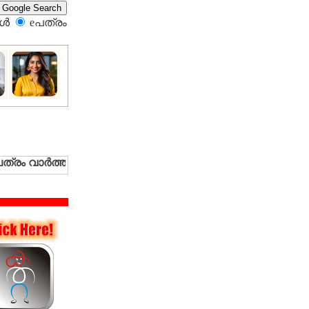
്‍
eപത്രം‍