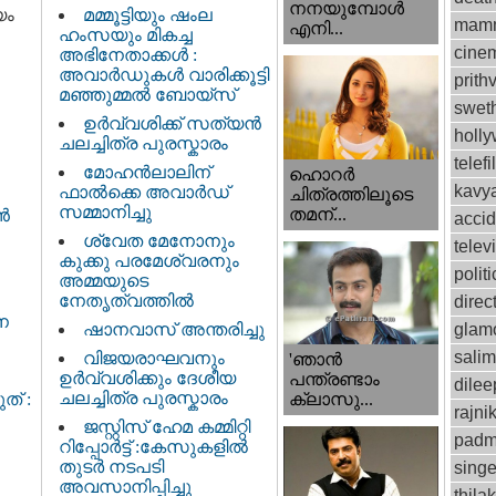
നനയുമ്പോള്‍
യം
മമ്മൂട്ടിയും ഷംല
mamm
എനി...
ഹംസയും മികച്ച
cinem
അഭിനേതാക്കൾ :
അവാർഡുകൾ വാരിക്കൂട്ടി
prithv
മഞ്ഞുമ്മൽ ബോയ്സ്
swet
ഉർവ്വശിക്ക് സത്യൻ
holl
ചലച്ചിത്ര പുരസ്കാരം
telef
മോഹൻലാലിന്
ഹൊറര്‍
kavy
ഫാല്‍ക്കെ അവാര്‍ഡ്
ചിത്രത്തിലൂടെ
സമ്മാനിച്ചു
തമന്...
ടൻ
accid
ശ്വേത മേനോനും
telev
കുക്കു പരമേശ്വരനും
politi
അമ്മയുടെ
നേതൃത്വത്തിൽ
direc
ന
ഷാനവാസ് അന്തരിച്ചു
glam
sali
വിജയരാഘവനും
'ഞാന്‍
ഉര്‍വ്വശിക്കും ദേശീയ
പന്ത്രണ്ടാം
dilee
ചലച്ചിത്ര പുരസ്കാരം
ത് :
ക്ലാസു...
rajni
ജസ്റ്റിസ്‌ ഹേമ കമ്മിറ്റി
padm
റിപ്പോർട്ട് : കേസുകളിൽ
തുടർ നടപടി
singe
അവസാനിപ്പിച്ചു
thila