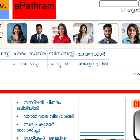
ഗൂഗിള
നസ്‌ലൻ ചിത്രം
ഒടിടിയിൽ
ഭാരതിരാജ വിട വാങ്ങി
സലിം കുമാർ
അന്തരിച്ചു
ദൃശ്യം-3 : ജന്മദിന