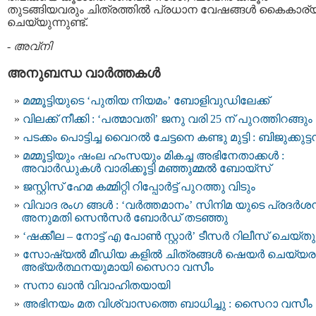
തുടങ്ങിയവരും ചിത്രത്തിൽ പ്രധാന വേഷങ്ങൾ കൈകാര്
ചെയ്യുന്നുണ്ട്.
-
അവ്നി
അനുബന്ധ വാര്‍ത്തകള്‍
മമ്മൂട്ടിയുടെ ‘പുതിയ നിയമം’ ബോളിവുഡിലേക്ക്
വിലക്ക് നീക്കി : ‘പത്മാവതി’ ജനു വരി 25 ന് പുറത്തിറങ്ങും
പടക്കം പൊട്ടിച്ച വൈറൽ ചേട്ടനെ കണ്ടു മുട്ടി : ബിജുക്കുട്
മമ്മൂട്ടിയും ഷംല ഹംസയും മികച്ച അഭിനേതാക്കൾ :
അവാർഡുകൾ വാരിക്കൂട്ടി മഞ്ഞുമ്മൽ ബോയ്സ്
ജസ്റ്റിസ് ഹേമ കമ്മിറ്റി റിപ്പോർട്ട്‌ പുറത്തു വിടും
വിവാദ രംഗ ങ്ങൾ : ‘വര്‍ത്തമാനം’ സിനിമ യുടെ പ്രദര്‍ശ
അനുമതി സെന്‍സര്‍ ബോര്‍ഡ് തടഞ്ഞു
‘ഷക്കീല – നോട്ട് എ പോൺ സ്റ്റാർ’ ടീസർ റിലീസ് ചെയ്തു
സോഷ്യല്‍ മീഡിയ കളില്‍ ചിത്രങ്ങൾ ഷെയര്‍ ചെയ്യരു
അഭ്യർത്ഥനയുമായി സൈറാ വസീം
സനാ ഖാൻ വിവാഹിതയായി
അഭിനയം മത വിശ്വാസത്തെ ബാധിച്ചു : സൈറാ വസീം