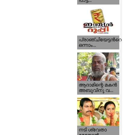
പാട്ട...
പ്രാഞ്ചിയേട്ടന്‍റെ
ഒന്നാം...
ആദാമിന്റെ മകന്‍
അബുവിനു വ...
നടി ശ്വേതാ