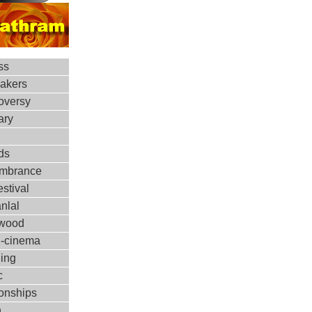
ss
makers
oversy
ary
ds
mbrance
estival
nlal
ywood
d-cinema
ing
c
ionships
h