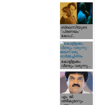
ബ്ലെസിയുടെ
‘പ്രണയം’
കോപ്...
കോളിളക്കം
വീണ്ടും വരുന്നു...
എം. ജി.
ശ്രീകുമാറും