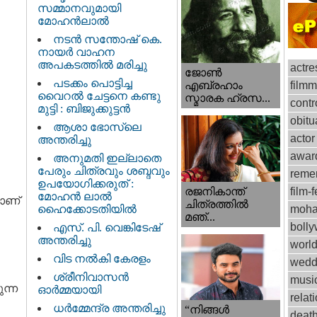
സമ്മാനവുമായി
മോഹൻലാൽ
നടന്‍ സന്തോഷ് കെ.
നായര്‍ വാഹന
അപകടത്തില്‍ മരിച്ചു
actre
ജോണ്‍
പടക്കം പൊട്ടിച്ച
film
എബ്രഹാം
വൈറൽ ചേട്ടനെ കണ്ടു
സ്മാരക ഹ്രസ...
contr
മുട്ടി : ബിജുക്കുട്ടൻ
obitu
ആശാ ഭോസ്‌ലെ
actor
അന്തരിച്ചു
awar
അനുമതി ഇല്ലാതെ
പേരും ചിത്രവും ശബ്ദവും
reme
ഉപയോഗിക്കരുത് :
രജനികാന്ത്
film-f
മോഹന്‍ ലാല്‍
ളാണ്
ചിത്രത്തിൽ
ഹൈക്കോടതിയിൽ
moha
മഞ്...
boll
എസ്. പി. വെങ്കിടേഷ്
അന്തരിച്ചു
worl
വിട നല്‍കി കേരളം
wedd
ശ്രീനിവാസന്‍
musi
ന്ന
ഓര്‍മ്മയായി
relat
ധര്‍മ്മേന്ദ്ര അന്തരിച്ചു
“നിങ്ങള്‍
deat