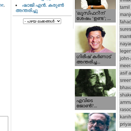
ne
,
ഷാജി എൻ. കരുൺ
tamil
അന്തരിച്ചു
'ലൂസിഫറി'ന്
manju
ശേഷം ‘ഉണ്ട’; ...
fahad
sure
mamt
naya
lege
ഗിരീഷ് കര്‍ണാട്
john
അന്തരിച്ച...
meer
asif a
sree
bhav
shak
എവിടെ
amm
ജോണ്‍?...
rasoo
kani
priy