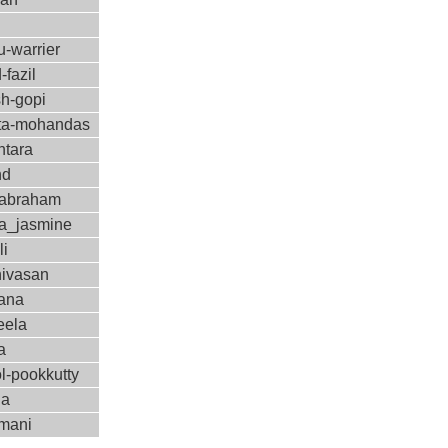
-warrier
-fazil
sh-gopi
a-mohandas
ntara
nd
-abraham
a_jasmine
li
nivasan
ana
eela
a
l-pookkutty
ha
amani