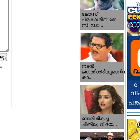
Y
ജോസ്
പ്രകാശിന് ജെ.
സി ഡാ...
നടന്‍
ം
ജഗതിശ്രീകുമാറിനു
കാ...
ബാരി മികച്ച
ചിത്രം; വിദ്യ...