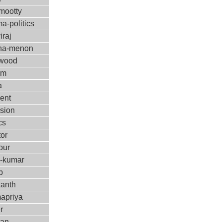
ootty
a-politics
iraj
ha-menon
ywood
ilm
a
ent
ision
cs
tor
our
m-kumar
p
kanth
apriya
r
kan