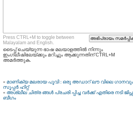
Press CTRL+M to toggle between
Malayalam and English.
ടൈപ്പ്‌ ചെയ്യുന്ന ഭാഷ മലയാളത്തില്‍ നിന്നും
ഇംഗ്ലീഷിലേയ്ക്കും മറിച്ചും ആക്കുന്നതിന് CTRL+M
അമര്‍ത്തുക.
«
മാണിക്യ മലരായ പൂവി : ഒരു അഡാറ് ലൗ വിലെ ഗാനവു
സൂപ്പർ ഹിറ്റ്
«
അശ്ലീല ചിത്ര ങ്ങള്‍ പ്രചരി പ്പിച്ച വര്‍ക്ക് എതിരെ നടി ജിപ്
ബീഗം