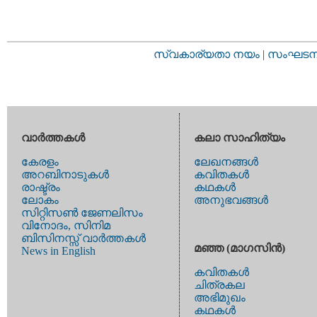
സ്വകാര്യതാ നയം
|
സംഘടനാ 
വാര്‍ത്തകള്‍
കലാ സാഹിത്യം
കേരളം
ലേഖനങ്ങള്‍
അറബിനാടുകള്‍
കവിതകള്‍
രാഷ്ട്രം
കഥകള്‍
ലോകം
അനുഭവങ്ങള്‍
സിറ്റിസണ്‍ ജേണലിസം
വിനോദം, സിനിമ
ബിസിനസ്സ് വാര്‍ത്തകള്‍
മഞ്ഞ (മാഗസിന്‍)
News in English
കവിതകള്‍
ചിത്രകല
അഭിമുഖം
കഥകള്‍