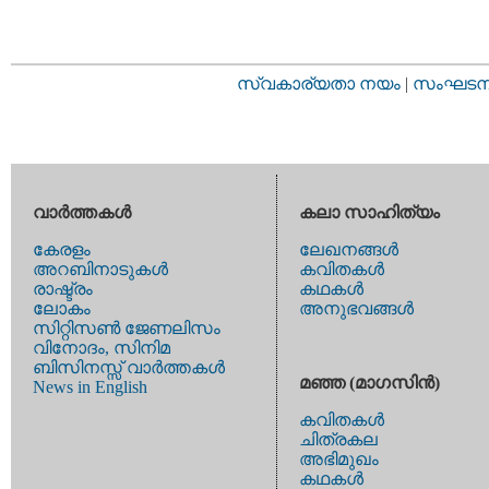
സ്വകാര്യതാ നയം
|
സംഘടനാ 
വാര്‍ത്തകള്‍
കലാ സാഹിത്യം
കേരളം
ലേഖനങ്ങള്‍
അറബിനാടുകള്‍
കവിതകള്‍
രാഷ്ട്രം
കഥകള്‍
ലോകം
അനുഭവങ്ങള്‍
സിറ്റിസണ്‍ ജേണലിസം
വിനോദം, സിനിമ
ബിസിനസ്സ് വാര്‍ത്തകള്‍
മഞ്ഞ (മാഗസിന്‍)
News in English
കവിതകള്‍
ചിത്രകല
അഭിമുഖം
കഥകള്‍