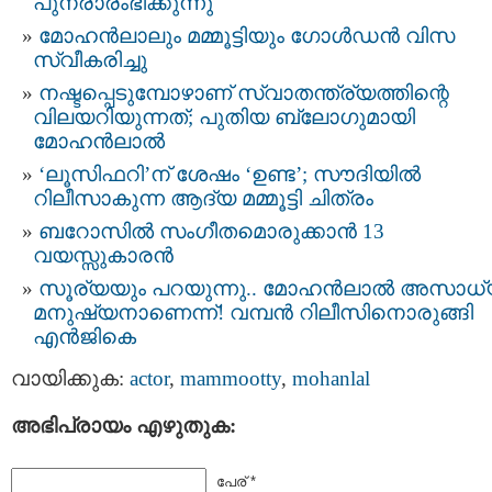
പുനരാരംഭിക്കുന്നു
മോഹൻലാലും മമ്മൂട്ടിയും ഗോൾഡൻ വിസ
സ്വീകരിച്ചു
നഷ്ടപ്പെടുമ്പോഴാണ് സ്വാതന്ത്ര്യത്തിന്റെ
വിലയറിയുന്നത്; പുതിയ ബ്ലോഗുമായി
മോഹൻലാൽ
‘ലൂസിഫറി’ന് ശേഷം ‘ഉണ്ട’; സൗദിയിൽ
റിലീസാകുന്ന ആദ്യ മമ്മൂട്ടി ചിത്രം
ബറോസിൽ സംഗീതമൊരുക്കാൻ 13
വയസ്സുകാരൻ
സൂര്യയും പറയുന്നു.. മോഹന്‍ലാല്‍ അസാധ
മനുഷ്യനാണെന്ന്! വമ്പന്‍ റിലീസിനൊരുങ്ങി
എന്‍ജികെ
വായിക്കുക:
actor
,
mammootty
,
mohanlal
അഭിപ്രായം എഴുതുക:
പേര് *