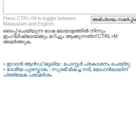
Press CTRL+M to toggle between
Malayalam and English.
ടൈപ്പ്‌ ചെയ്യുന്ന ഭാഷ മലയാളത്തില്‍ നിന്നും
ഇംഗ്ലീഷിലേയ്ക്കും മറിച്ചും ആക്കുന്നതിന് CTRL+M
അമര്‍ത്തുക.
«
ഇവാൻ ആൻഡ് ജൂലിയ : പോസ്റ്റർ പ്രകാശനം ചെയ്തു
«
ദേശീയ പുരസ്കാരം : സുരഭി മികച്ച നടി, മോഹന്‍ലാലിന്
പ്രത്യേക പരാമര്‍ശം