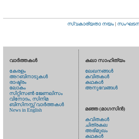
സ്വകാര്യതാ നയം
|
സംഘടനാ 
വാര്‍ത്തകള്‍
കലാ സാഹിത്യം
കേരളം
ലേഖനങ്ങള്‍
അറബിനാടുകള്‍
കവിതകള്‍
രാഷ്ട്രം
കഥകള്‍
ലോകം
അനുഭവങ്ങള്‍
സിറ്റിസണ്‍ ജേണലിസം
വിനോദം, സിനിമ
ബിസിനസ്സ് വാര്‍ത്തകള്‍
മഞ്ഞ (മാഗസിന്‍)
News in English
കവിതകള്‍
ചിത്രകല
അഭിമുഖം
കഥകള്‍