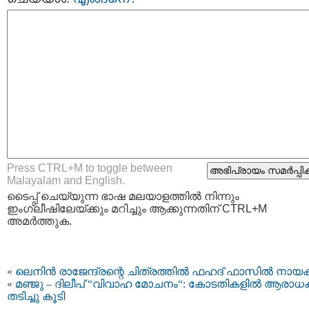
Press CTRL+M to toggle between
Malayalam and English.
ടൈപ്പ്‌ ചെയ്യുന്ന ഭാഷ മലയാളത്തില്‍ നിന്നും
ഇംഗ്ലീഷിലേയ്ക്കും മറിച്ചും ആക്കുന്നതിന് CTRL+M
അമര്‍ത്തുക.
«
ലെനിന്‍ രാജേന്ദ്രന്റെ ചിത്രത്തില്‍ ഫഹദ് ഫാസില്‍ നായക
«
മഞ്ജു – ദിലീപ് “വിവാഹ മോചനം“: കോടതികളിൽ ആരാധക
തടിച്ചു കൂടി