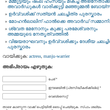
മമ്മൂട്ടിയും ഷംല ഹംസയും മികച്ച അഭിനേതാക്ക
അവാർഡുകൾ വാരിക്കൂട്ടി മഞ്ഞുമ്മൽ ബോയ്സ
ഉർവ്വശിക്ക് സത്യൻ ചലച്ചിത്ര പുരസ്കാരം
മോഹൻലാലിന് ഫാല്‍ക്കെ അവാര്‍ഡ് സമ്മാനിച്
ശ്വേത മേനോനും കുക്കു പരമേശ്വരനും
അമ്മയുടെ നേതൃത്വത്തിൽ
വിജയരാഘവനും ഉര്‍വ്വശിക്കും ദേശീയ ചലച്ചി
പുരസ്കാരം
വായിക്കുക:
actress
,
manju-warrier
അഭിപ്രായം എഴുതുക:
പേര് *
ഈമെയില്‍ (പ്രസിദ്ധീകരിക്കില്ല) *
വെബ്സൈറ്റ്
താഴെ കാണുന്ന വാക്ക് പെട്ടിയില്‍ ടൈപ്പ്‌ ചെയ്യുക. സ്പാം ശല്യം