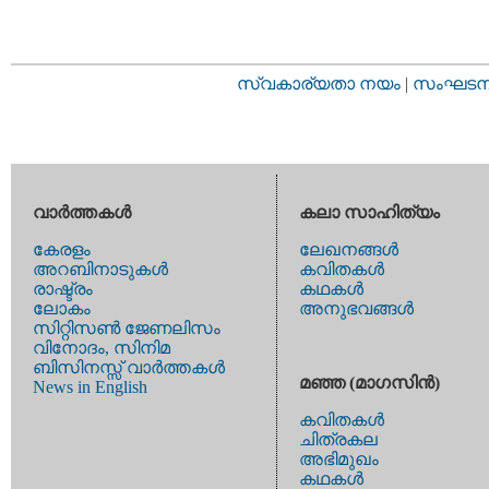
സ്വകാര്യതാ നയം
|
സംഘടനാ 
വാര്‍ത്തകള്‍
കലാ സാഹിത്യം
കേരളം
ലേഖനങ്ങള്‍
അറബിനാടുകള്‍
കവിതകള്‍
രാഷ്ട്രം
കഥകള്‍
ലോകം
അനുഭവങ്ങള്‍
സിറ്റിസണ്‍ ജേണലിസം
വിനോദം, സിനിമ
ബിസിനസ്സ് വാര്‍ത്തകള്‍
മഞ്ഞ (മാഗസിന്‍)
News in English
കവിതകള്‍
ചിത്രകല
അഭിമുഖം
കഥകള്‍