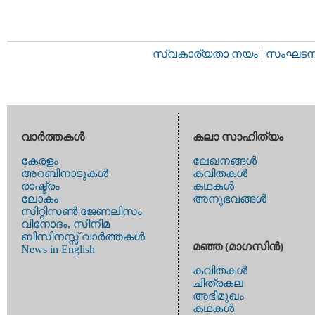
സ്വകാര്യതാ നയം
|
സംഘടനാ 
വാര്‍ത്തകള്‍
കലാ സാഹിത്യം
കേരളം
ലേഖനങ്ങള്‍
അറബിനാടുകള്‍
കവിതകള്‍
രാഷ്ട്രം
കഥകള്‍
ലോകം
അനുഭവങ്ങള്‍
സിറ്റിസണ്‍ ജേണലിസം
വിനോദം, സിനിമ
ബിസിനസ്സ് വാര്‍ത്തകള്‍
മഞ്ഞ (മാഗസിന്‍)
News in English
കവിതകള്‍
ചിത്രകല
അഭിമുഖം
കഥകള്‍