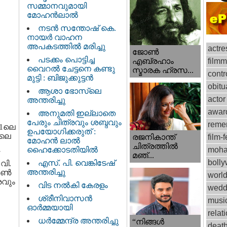
സമ്മാനവുമായി
മോഹൻലാൽ
നടന്‍ സന്തോഷ് കെ.
നായര്‍ വാഹന
അപകടത്തില്‍ മരിച്ചു
actre
ജോണ്‍
പടക്കം പൊട്ടിച്ച
film
എബ്രഹാം
വൈറൽ ചേട്ടനെ കണ്ടു
സ്മാരക ഹ്രസ...
contr
മുട്ടി : ബിജുക്കുട്ടൻ
obitu
ആശാ ഭോസ്‌ലെ
actor
അന്തരിച്ചു
awar
അനുമതി ഇല്ലാതെ
പേരും ചിത്രവും ശബ്ദവും
reme
11ലെ
ഉപയോഗിക്കരുത് :
ിലെ
രജനികാന്ത്
film-f
മോഹന്‍ ലാല്‍
ചിത്രത്തിൽ
ഹൈക്കോടതിയിൽ
moha
മഞ്...
boll
എസ്. പി. വെങ്കിടേഷ്
വി.
അന്തരിച്ചു
നോൺ
worl
രവും
വിട നല്‍കി കേരളം
wedd
ശ്രീനിവാസന്‍
musi
ഓര്‍മ്മയായി
relat
ധര്‍മ്മേന്ദ്ര അന്തരിച്ചു
“നിങ്ങള്‍
deat