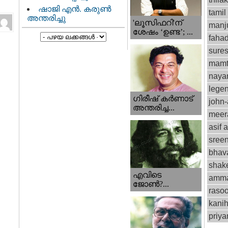
ഷാജി എൻ. കരുൺ
tamil
അന്തരിച്ചു
'ലൂസിഫറി'ന്
manju
ശേഷം ‘ഉണ്ട’; ...
fahad
sure
mamt
naya
lege
ഗിരീഷ് കര്‍ണാട്
john
അന്തരിച്ച...
meer
asif a
sree
bhav
shak
എവിടെ
amm
ജോണ്‍?...
rasoo
kani
priy