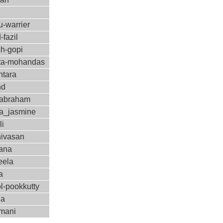
-warrier
-fazil
sh-gopi
a-mohandas
ntara
nd
-abraham
a_jasmine
li
nivasan
ana
eela
a
l-pookkutty
ha
amani