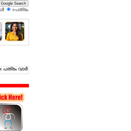
്‍
eപത്രം‍