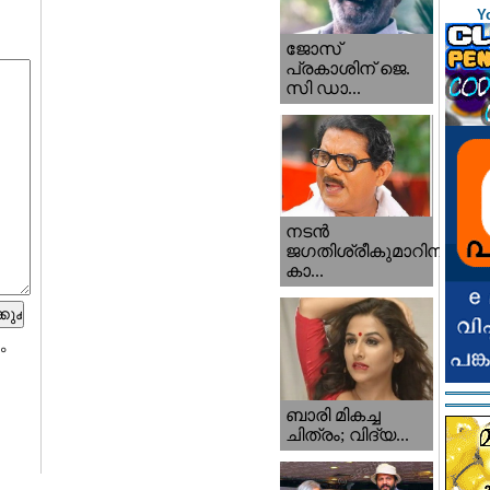
Y
ജോസ്
പ്രകാശിന് ജെ.
സി ഡാ...
നടന്‍
ജഗതിശ്രീകുമാറിനു
കാ...
ം
ബാരി മികച്ച
ചിത്രം; വിദ്യ...