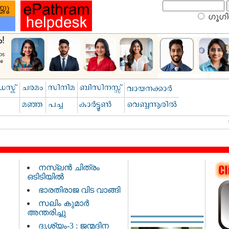
ഗൂഗിള
നസ്‌ലൻ ചിത്രം
ഒടിടിയിൽ
ഭാരതിരാജ വിട വാങ്ങി
സലിം കുമാർ
അന്തരിച്ചു
ദൃശ്യം-3 : ജന്മദിന