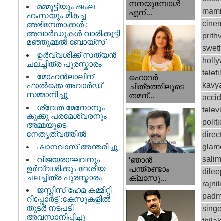
നനയുമ്പോള്‍
മമ്മൂട്ടിയും ഷംല
mamm
എനി...
ഹംസയും മികച്ച
cinem
അഭിനേതാക്കൾ :
അവാർഡുകൾ വാരിക്കൂട്ടി
prithv
മഞ്ഞുമ്മൽ ബോയ്സ്
swet
ഉർവ്വശിക്ക് സത്യൻ
holl
ചലച്ചിത്ര പുരസ്കാരം
telef
മോഹൻലാലിന്
ഹൊറര്‍
kavy
ഫാല്‍ക്കെ അവാര്‍ഡ്
ചിത്രത്തിലൂടെ
സമ്മാനിച്ചു
തമന്...
accid
ശ്വേത മേനോനും
telev
കുക്കു പരമേശ്വരനും
politi
അമ്മയുടെ
നേതൃത്വത്തിൽ
direc
ഷാനവാസ് അന്തരിച്ചു
glam
sali
വിജയരാഘവനും
'ഞാന്‍
ഉര്‍വ്വശിക്കും ദേശീയ
പന്ത്രണ്ടാം
dilee
ചലച്ചിത്ര പുരസ്കാരം
ക്ലാസു...
rajni
ജസ്റ്റിസ്‌ ഹേമ കമ്മിറ്റി
padm
റിപ്പോർട്ട് : കേസുകളിൽ
തുടർ നടപടി
singe
അവസാനിപ്പിച്ചു
thila