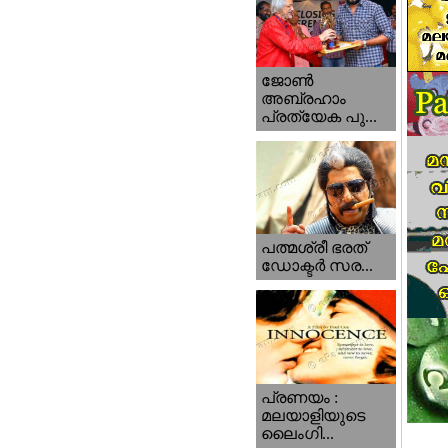
ജോണ്‍
അബ്രഹാം
പ്രത്യേക പു...
പത്മശ്രീ ഭരത്
ഡോക്ടര്‍ സര...
പ്രണയം :
മലയാളിയുടെ
ലൈംഗി...