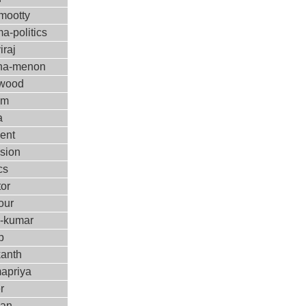
ootty
a-politics
iraj
ha-menon
ywood
ilm
a
ent
ision
cs
tor
our
m-kumar
p
kanth
apriya
r
kan