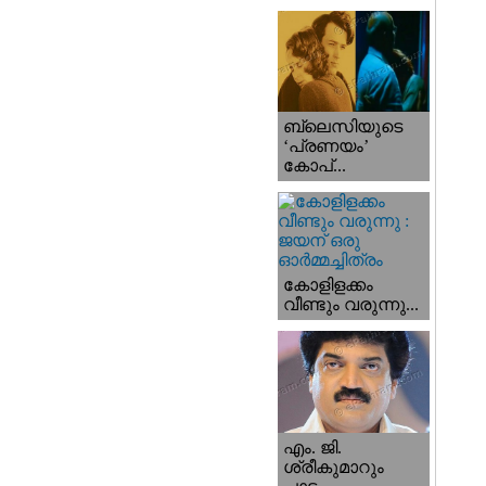
ബ്ലെസിയുടെ
‘പ്രണയം’
കോപ്...
കോളിളക്കം
വീണ്ടും വരുന്നു...
എം. ജി.
ശ്രീകുമാറും