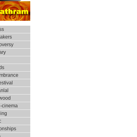
ss
makers
oversy
ary
ds
mbrance
estival
nlal
ywood
d-cinema
ing
c
ionships
h