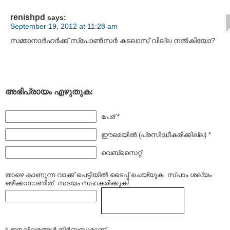
renishpd
says:
September 19, 2012 at 11:28 am
സമ്മാനാര്‍ഹര്‍ക്ക് സ്പോണ്‍സര്‍ കടലാസ് വില്ല നല്‍കിയോ?
അഭിപ്രായം എഴുതുക:
പേര് *
ഈമെയില്‍ (പ്രസിദ്ധീകരിക്കില്ല) *
വെബ്സൈറ്റ്
താഴെ കാണുന്ന വാക്ക് പെട്ടിയില്‍ ടൈപ്പ്‌ ചെയ്യുക. സ്പാം ശല്യം
ഒഴിക്കാനാണിത്. സദയം സഹകരിക്കുക!
* ഈ വിവരങ്ങള്‍ നിര്‍ബന്ധമാണ്