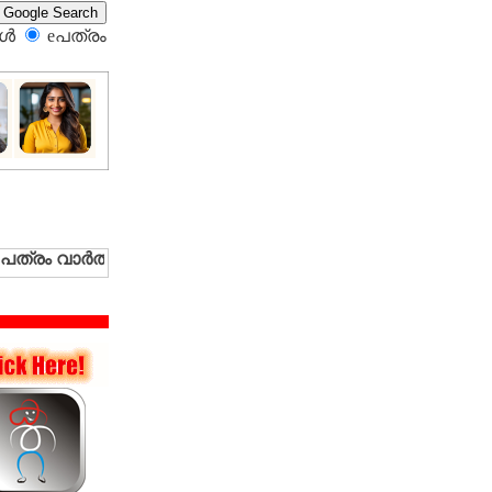
്‍
eപത്രം‍