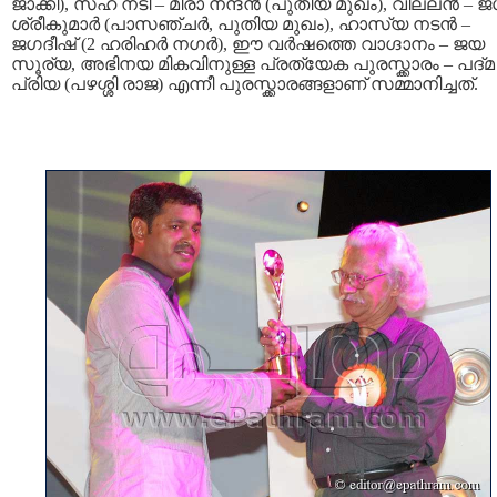
ജാക്കി), സഹ നടി – മീരാ നന്ദന്‍ (പുതിയ മുഖം), വില്ലന്‍ – 
ശ്രീകുമാര്‍ (പാസഞ്ചര്‍, പുതിയ മുഖം), ഹാസ്യ നടന്‍ –
ജഗദീഷ് (2 ഹരിഹര്‍ നഗര്‍), ഈ വര്‍ഷത്തെ വാഗ്ദാനം – ജയ
സൂര്യ, അഭിനയ മികവിനുള്ള പ്രത്യേക പുരസ്ക്കാരം – പദ്മ
പ്രിയ (പഴശ്ശി രാജ) എന്നീ പുരസ്ക്കാരങ്ങളാണ് സമ്മാനിച്ചത്.