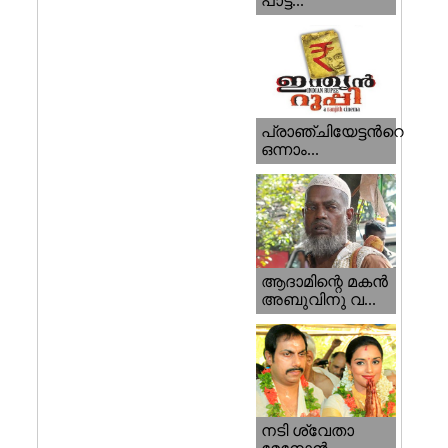
പാട്ട...
പ്രാഞ്ചിയേട്ടന്‍റെ
ഒന്നാം...
ആദാമിന്റെ മകന്‍
അബുവിനു വ...
നടി ശ്വേതാ