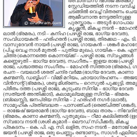
അവാര്‍ഡ്സ് ഷാര്‍ജ ക്രിക്കറ്റ്
സ്റ്റേഡിയത്തില്‍ നടന്ന വമ്പിച്ച
ചടങ്ങില്‍ വെച്ച് വിതരണം ചെയ
ആജീവനാന്ത നേട്ടത്തിനുള്ള
പുരസ്ക്കാരം – അടൂര്‍ ഗോപാല
കൃഷ്ണന്‍, മികച്ച നടന്‍ – മോഹന്
ലാല്‍ (ഭ്രമരം), നടി – കനിഹ (പഴശ്ശി രാജ, ഭാഗ്യ ദേവത),
സംവിധായകന്‍ – ഹരിഹരന്‍ (പഴശ്ശി രാജ), തിരക്കഥ – എം. ടി.
വാസുദേവന്‍ നായര്‍ (പഴശ്ശി രാജ), ഗായകന്‍ – ശങ്കര്‍ മഹാദ
(പിച്ച വെച്ച നാള്‍ മുതല്‍ – പുതിയ മുഖം), ഗായിക – കെ. എസ
ചിത്ര (കൊന്നത്തെ കൊന്നയ്ക്ക് – പഴശ്ശി രാജ, സ്വപ്നങ്ങള്‍
കണ്ണെഴുതി – ഭാഗ്യ ദേവത), സംഗീതം – ഇളയ രാജ (പഴശ്ശി
രാജ), പശ്ചാത്തല സംഗീതം – മോഹന്‍ സിത്താര (ഭ്രമരം), 
രചന – വയലാര്‍ ശരത് ചന്ദ്ര വര്‍മ്മ (ഭാഗ്യ ദേവത, കാണാ
കണ്മണി), ഡബ്ബിംഗ് – വിമ്മി മറിയം, ഛായാഗ്രഹണം – അജയ
വിന്‍സന്റ് (ഭ്രമരം), ശബ്ദ മിശ്രണം – റെസൂല്‍ പൂക്കുട്ടി, അമ
പ്രീതം ദത്ത (പഴശ്ശി രാജ), കുടുംബ സിനിമ – ഭാഗ്യ ദേവത
(സത്യന്‍ അന്തിക്കാട്), കലാമൂല്യമുള്ള സിനിമ – ഭ്രമരം
(ബ്ലെസ്സി), ജനപ്രിയ സിനിമ – 2 ഹരിഹര്‍ നഗര്‍ (ലാല്‍),
സാമൂഹിക പ്രതിബദ്ധത – പാസഞ്ചര്‍ (രെഞ്ചിത്ത് ശങ്കര്‍)
– രാജേഷ് ജയരാമന്‍ (ഭാഗ്യ ദേവത), ബാല താരം – നിവേദി
(ഭ്രമരം, കാണാ കണ്മണി), പുതുമുഖം – റീമാ കല്ലിങ്ങല്‍ (ഋ
സ്വഭാവ നടന്‍ (ശശി കുമാര്‍ – ലൌഡ് സ്പീക്കര്‍), മികച്ച
പ്രകടനം – കെ. പി. എ. സി. ലളിത, സഹ നടന്‍ – മനോജ് കെ
ജയന്‍ (പഴശ്ശി രാജ, ഒരു പെണ്ണും രണ്ടാണും, സാഗര്‍ ഏലിയ