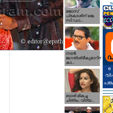
Y
ജോസ്
പ്രകാശിന് ജെ.
സി ഡാ...
നടന്‍
ജഗതിശ്രീകുമാറിനു
കാ...
ബാരി മികച്ച
ചിത്രം; വിദ്യ...