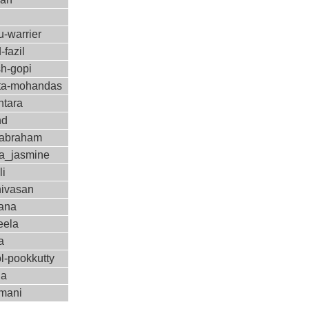
-warrier
-fazil
sh-gopi
a-mohandas
ntara
nd
-abraham
a_jasmine
li
nivasan
ana
eela
a
l-pookkutty
ha
amani