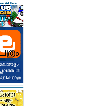
our Ad Here