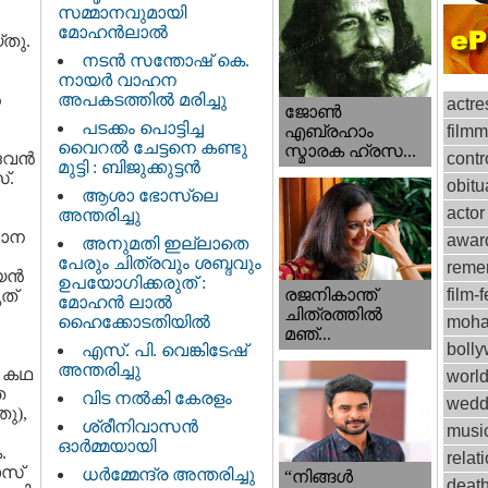
സമ്മാനവുമായി
മോഹൻലാൽ
്തു.
നടന്‍ സന്തോഷ് കെ.
നായര്‍ വാഹന
‍
അപകടത്തില്‍ മരിച്ചു
actre
ജോണ്‍
പടക്കം പൊട്ടിച്ച
film
എബ്രഹാം
വൈറൽ ചേട്ടനെ കണ്ടു
സ്മാരക ഹ്രസ...
േവന്‍
contr
മുട്ടി : ബിജുക്കുട്ടൻ
്.
obitu
ആശാ ഭോസ്‌ലെ
actor
അന്തരിച്ചു
ഗാന
awar
അനുമതി ഇല്ലാതെ
പേരും ചിത്രവും ശബ്ദവും
reme
ന്‍
ഉപയോഗിക്കരുത് :
രജനികാന്ത്
film-f
ൃത്
മോഹന്‍ ലാല്‍
ചിത്രത്തിൽ
ഹൈക്കോടതിയിൽ
moha
മഞ്...
boll
എസ്. പി. വെങ്കിടേഷ്
അന്തരിച്ചു
, കഥ
worl
ത
വിട നല്‍കി കേരളം
wedd
തു),
ശ്രീനിവാസന്‍
musi
ഓര്‍മ്മയായി
.
relat
ാസ്
ധര്‍മ്മേന്ദ്ര അന്തരിച്ചു
“നിങ്ങള്‍
deat