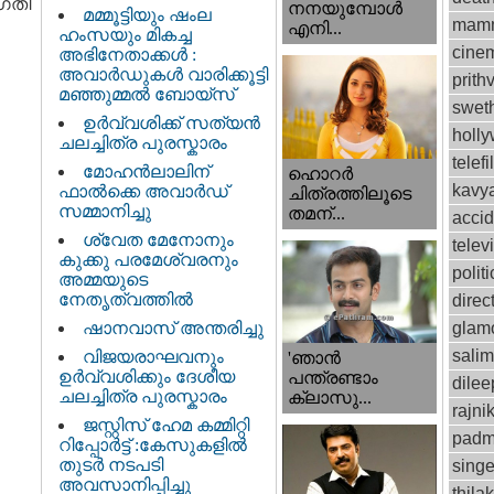
ജഗതി
നനയുമ്പോള്‍
മമ്മൂട്ടിയും ഷംല
mamm
എനി...
ഹംസയും മികച്ച
cinem
അഭിനേതാക്കൾ :
അവാർഡുകൾ വാരിക്കൂട്ടി
prithv
മഞ്ഞുമ്മൽ ബോയ്സ്
swet
ഉർവ്വശിക്ക് സത്യൻ
holl
ചലച്ചിത്ര പുരസ്കാരം
telef
മോഹൻലാലിന്
ഹൊറര്‍
kavy
ഫാല്‍ക്കെ അവാര്‍ഡ്
ചിത്രത്തിലൂടെ
സമ്മാനിച്ചു
തമന്...
accid
ശ്വേത മേനോനും
telev
കുക്കു പരമേശ്വരനും
politi
അമ്മയുടെ
നേതൃത്വത്തിൽ
direc
ഷാനവാസ് അന്തരിച്ചു
glam
sali
വിജയരാഘവനും
'ഞാന്‍
ഉര്‍വ്വശിക്കും ദേശീയ
പന്ത്രണ്ടാം
dilee
ചലച്ചിത്ര പുരസ്കാരം
ക്ലാസു...
rajni
ജസ്റ്റിസ്‌ ഹേമ കമ്മിറ്റി
padm
റിപ്പോർട്ട് : കേസുകളിൽ
തുടർ നടപടി
singe
അവസാനിപ്പിച്ചു
thila