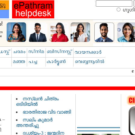
ഗൂഗിള
നസ്‌ലൻ ചിത്രം
ഒടിടിയിൽ
ഭാരതിരാജ വിട വാങ്ങി
 –
സലിം കുമാർ
–
അന്തരിച്ചു
ി
ദൃശ്യം-3 : ജന്മദിന