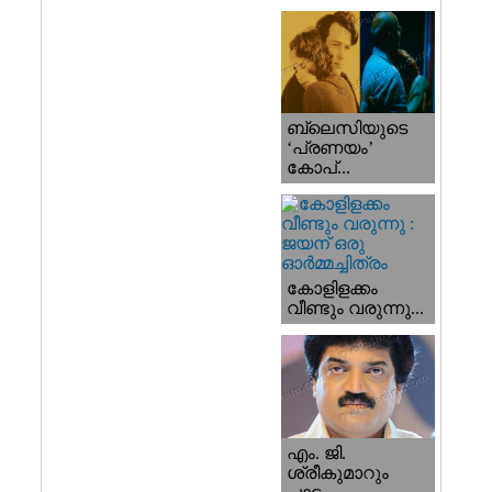
ബ്ലെസിയുടെ
‘പ്രണയം’
കോപ്...
കോളിളക്കം
വീണ്ടും വരുന്നു...
എം. ജി.
ശ്രീകുമാറും