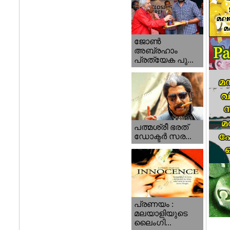
ജോണ്‍
അബ്രഹാം
പ്രത്യേക പു...
പത്മശ്രീ ഭരത്
ഡോക്ടര്‍ സര...
പ്രണയം :
മലയാളിയുടെ
ലൈംഗി...