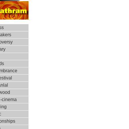
ss
makers
oversy
ary
ds
mbrance
estival
nlal
ywood
d-cinema
ing
c
ionships
h