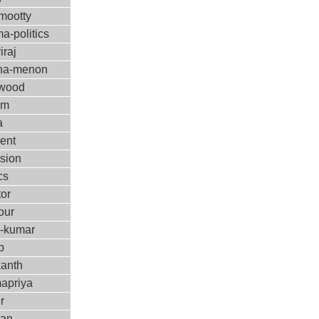
ootty
a-politics
iraj
ha-menon
ywood
ilm
a
ent
ision
cs
tor
our
m-kumar
p
kanth
apriya
r
kan