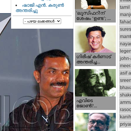
ഷാജി എൻ. കരുൺ
tamil
അന്തരിച്ചു
'ലൂസിഫറി'ന്
manju
ശേഷം ‘ഉണ്ട’; ...
fahad
sure
mamt
naya
lege
ഗിരീഷ് കര്‍ണാട്
john
അന്തരിച്ച...
meer
asif a
sree
bhav
shak
എവിടെ
amm
ജോണ്‍?...
rasoo
kani
priy