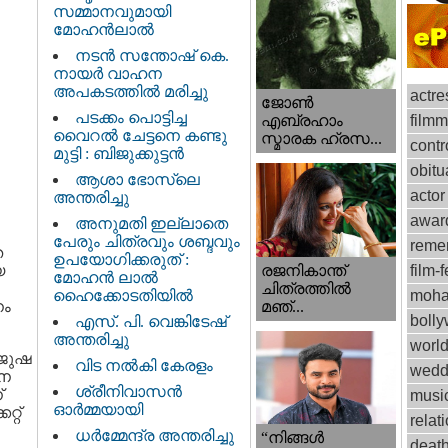
സമ്മാനവുമായി
മോഹൻലാൽ
നടന്‍ സന്തോഷ് കെ.
നായര്‍ വാഹന
അപകടത്തില്‍ മരിച്ചു
actre
ജോണ്‍
പടക്കം പൊട്ടിച്ച
film
എബ്രഹാം
വൈറൽ ചേട്ടനെ കണ്ടു
സ്മാരക ഹ്രസ...
contr
മുട്ടി : ബിജുക്കുട്ടൻ
obitu
ആശാ ഭോസ്‌ലെ
actor
അന്തരിച്ചു
awar
അനുമതി ഇല്ലാതെ
പേരും ചിത്രവും ശബ്ദവും
reme
ത
ഉപയോഗിക്കരുത് :
യ
രജനികാന്ത്
film-f
മോഹന്‍ ലാല്‍
ചിത്രത്തിൽ
ഹൈക്കോടതിയിൽ
moha
നം
മഞ്...
boll
എസ്. പി. വെങ്കിടേഷ്
അന്തരിച്ചു
worl
്ജുഷ
വിട നല്‍കി കേരളം
wedd
വന
ശ്രീനിവാസന്‍
്
musi
ഓര്‍മ്മയായി
റ്‌
relat
ധര്‍മ്മേന്ദ്ര അന്തരിച്ചു
“നിങ്ങള്‍
deat