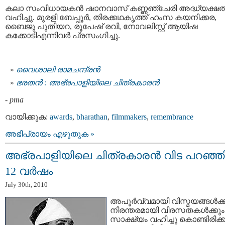
കലാ സംവിധായകൻ ഷാനവാസ് കണ്ണഞ്ചേരി അദ്ധ്യക്ഷ
വഹിച്ചു. മുരളി ബേപ്പൂർ, തിരക്കഥകൃത്ത് ഹംസ കയനിക്കര,
ബൈജു പുതിയറ, രൂപേഷ് രവി, നോവലിസ്റ്റ് ആയിഷ
കക്കോടിഎന്നിവർ പ്രസംഗിച്ചു.
വൈശാലി രാമചന്ദ്രന്‍
ഭരതന്‍ : അഭ്രപാളിയിലെ ചിത്രകാരന്‍
-
pma
വായിക്കുക:
awards
,
bharathan
,
filmmakers
,
remembrance
അഭിപ്രായം എഴുതുക »
അഭ്രപാളിയിലെ ചിത്രകാരന്‍ വിട പറഞ്ഞിട്
12 വര്‍ഷം
July 30th, 2010
അപൂര്‍വ്വമായി വിസ്മയങ്ങള്‍ക്
നിരന്തരമായി വിരസതകള്‍ക്കും
സാക്ഷ്യം വഹിച്ചു കൊണ്ടിരിക്ക