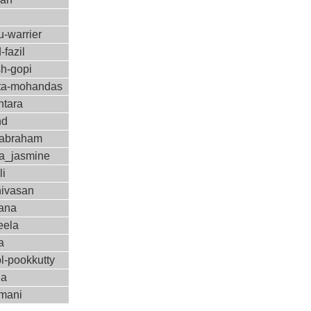
-warrier
-fazil
sh-gopi
a-mohandas
ntara
nd
-abraham
a_jasmine
li
nivasan
ana
eela
a
l-pookkutty
ha
amani