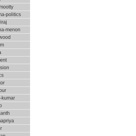
ootty
a-politics
iraj
ha-menon
ywood
ilm
a
ent
ision
cs
tor
our
m-kumar
p
kanth
apriya
r
kan