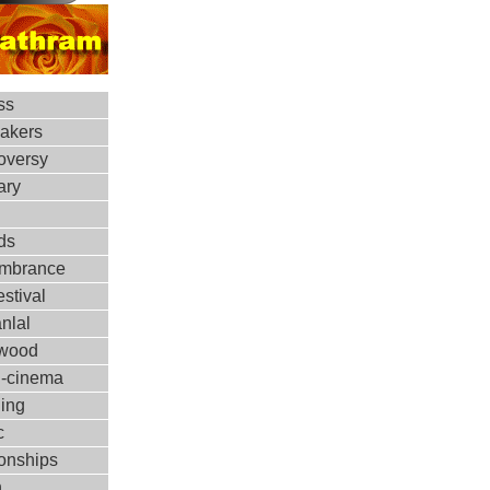
ss
makers
oversy
ary
ds
mbrance
estival
nlal
ywood
d-cinema
ing
c
ionships
h