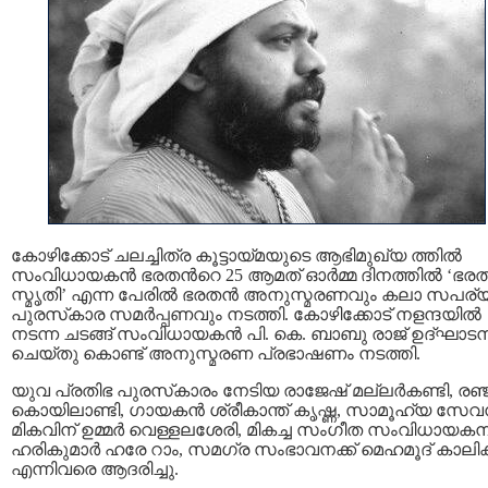
കോഴിക്കോട് ചലച്ചിത്ര കൂട്ടായ്‌മയുടെ ആഭിമുഖ്യ ത്തിൽ
സംവിധായകൻ ഭരതന്‍റെ 25 ആമത് ഓർമ്മ ദിനത്തിൽ ‘ഭര
സ്മൃതി’ എന്ന പേരിൽ ഭരതൻ അനുസ്മരണവും കലാ സപര്
പുരസ്‌കാര സമർപ്പണവും നടത്തി. കോഴിക്കോട് നളന്ദയിൽ
നടന്ന ചടങ്ങ് സംവിധായകൻ പി. കെ. ബാബു രാജ് ഉദ്ഘാട
ചെയ്തു കൊണ്ട് അനുസ്മരണ പ്രഭാഷണം നടത്തി.
യുവ പ്രതിഭ പുരസ്‌കാരം നേടിയ രാജേഷ് മല്ലർകണ്ടി, രഞ
കൊയിലാണ്ടി, ഗായകൻ ശ്രീകാന്ത് കൃഷ്ണ, സാമൂഹ്യ സേ
മികവിന് ഉമ്മർ വെള്ളലശേരി, മികച്ച സംഗീത സംവിധായകന
ഹരികുമാർ ഹരേ റാം, സമഗ്ര സംഭാവനക്ക് മെഹമൂദ് കാലിക്കറ്
എന്നിവരെ ആദരിച്ചു.