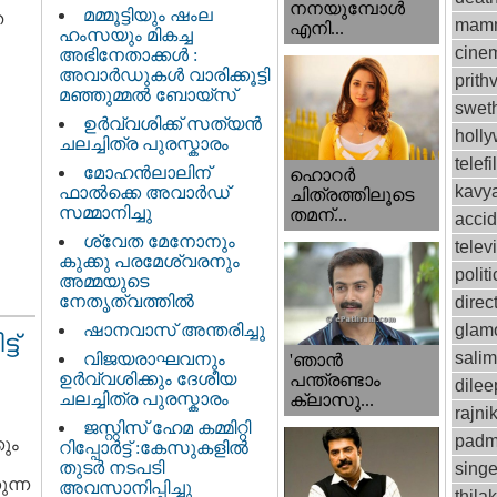
നനയുമ്പോള്‍
മമ്മൂട്ടിയും ഷംല
ത
mamm
എനി...
ഹംസയും മികച്ച
cinem
അഭിനേതാക്കൾ :
അവാർഡുകൾ വാരിക്കൂട്ടി
prithv
മഞ്ഞുമ്മൽ ബോയ്സ്
swet
ഉർവ്വശിക്ക് സത്യൻ
holl
ചലച്ചിത്ര പുരസ്കാരം
telef
മോഹൻലാലിന്
ഹൊറര്‍
kavy
ഫാല്‍ക്കെ അവാര്‍ഡ്
ചിത്രത്തിലൂടെ
സമ്മാനിച്ചു
തമന്...
accid
ശ്വേത മേനോനും
telev
കുക്കു പരമേശ്വരനും
politi
അമ്മയുടെ
നേതൃത്വത്തിൽ
direc
ഷാനവാസ് അന്തരിച്ചു
glam
ട്
sali
വിജയരാഘവനും
'ഞാന്‍
ഉര്‍വ്വശിക്കും ദേശീയ
പന്ത്രണ്ടാം
dilee
ചലച്ചിത്ര പുരസ്കാരം
ക്ലാസു...
rajni
ജസ്റ്റിസ്‌ ഹേമ കമ്മിറ്റി
padm
കും
റിപ്പോർട്ട് : കേസുകളിൽ
തുടർ നടപടി
singe
ുന്ന
അവസാനിപ്പിച്ചു
thila