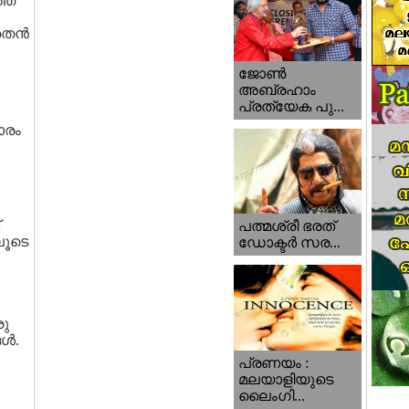
്ഞ
ന്‍
ജോണ്‍
അബ്രഹാം
പ്രത്യേക പു...
ാരം
പത്മശ്രീ ഭരത്
ലൂടെ
ഡോക്ടര്‍ സര...
രു
്‍.
പ്രണയം :
മലയാളിയുടെ
ലൈംഗി...