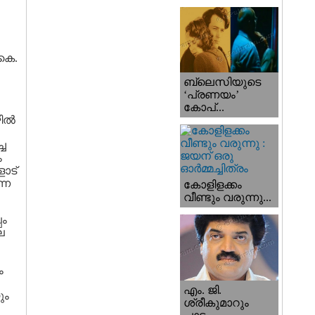
 കെ.
ബ്ലെസിയുടെ
‘പ്രണയം’
കോപ്...
ല്‍
ച
ം
ോട്
നെ
കോളിളക്കം
വീണ്ടും വരുന്നു...
പം
െ
ം
എം. ജി.
ും
ശ്രീകുമാറും