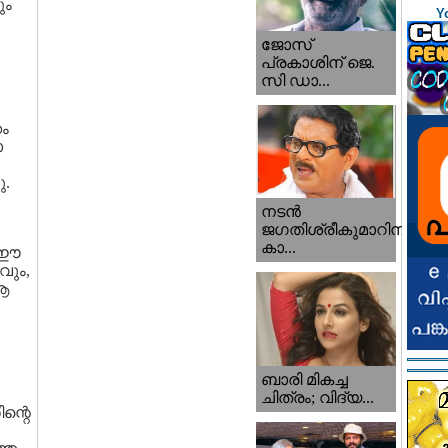
ും
Y
ജോസ്
പ്രകാശിന് ജെ.
സി ഡാ...
കം
ാ
ു.
നടന്‍
ജഗതിശ്രീകുമാറിനു
കാ...
ം ഈ
ദവും,
 ആ
ബാരി മികച്ച
ചിത്രം; വിദ്യ...
ന്റെ