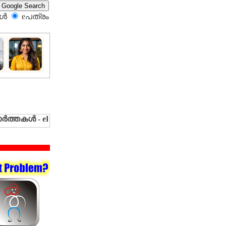
്‍
eപത്രം‍