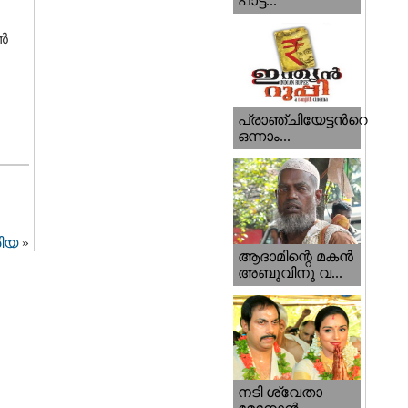
പാട്ട...
‍
പ്രാഞ്ചിയേട്ടന്‍റെ
ഒന്നാം...
രിയ
»
ആദാമിന്റെ മകന്‍
അബുവിനു വ...
നടി ശ്വേതാ