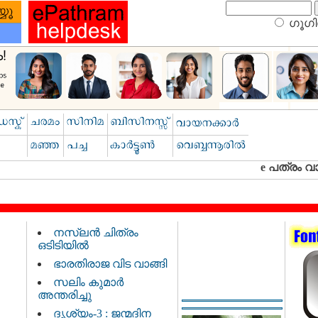
ഗൂഗിള
നസ്‌ലൻ ചിത്രം
ഒടിടിയിൽ
ഭാരതിരാജ വിട വാങ്ങി
സലിം കുമാർ
അന്തരിച്ചു
ദൃശ്യം-3 : ജന്മദിന