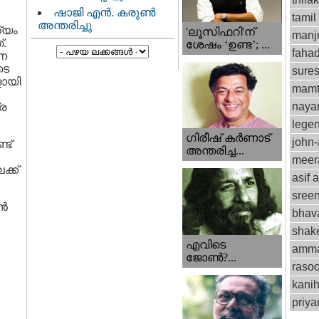
ഷാജി എൻ. കരുൺ
tamil
അന്തരിച്ചു
്യം
'ലൂസിഫറി'ന്
manju
്.
ശേഷം ‘ഉണ്ട’; ...
fahad
വണ
ടെ
sure
ളായി
mamt
naya
്ര
lege
ഗിരീഷ് കര്‍ണാട്
john
്ട്
അന്തരിച്ച...
meer
ക്ക്
asif a
sree
്‍
bhav
shak
എവിടെ
amm
ജോണ്‍?...
rasoo
kani
priy