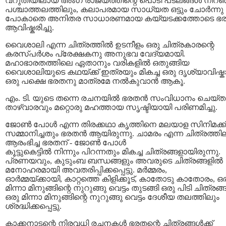
വറുതിയിലായ അംഗ രാജ്യത്തിന്റെ പൊടി പടലങ്ങള്‍ നിറഞ
പശ്ചാത്തലത്തിലും, കലാപരമായ സാധ്യത ഒട്ടും ചോര്‍ന്നു
പോകാതെ അനിതര സാധാരണമായ കയ്യടക്കത്തോടെ ഭരത
ആവിഷ്കരിച്ചു.
വൈശാലി എന്ന ചിത്രത്തില്‍ ഉടനീളം ഒരു ചിത്രകാരന്റെ
കരസ്പര്‍ശം പ്രേക്ഷകനു അനുഭവ വേദ്യമായി.
മഹാഭാരതത്തിലെ ഏതാനും വരികളില്‍ ഒതുങ്ങിയ
വൈശാലിയുടെ കഥയ്ക്ക് ഇത്രയും മികച്ച ഒരു ദൃശ്യാവിഷ്ക
ഒരു പക്ഷെ ഭരതനു മാത്രമേ നല്‍കുവാന്‍ ആകൂ.
എം. ടി. യുടെ തന്നെ രചനയില്‍ ഭരതന്‍ സംവിധാനം ചെയ്ത
താഴ്വാരവും മറ്റൊരു മഹത്തായ സൃഷ്ടിയായി പരിണമിച്ചു.
ജോണ്‍ പോള്‍ എന്ന തിരക്കഥാ കൃത്തിനെ മലയാള സിനിമക്ക്
സമ്മാനിച്ചതും ഭരതന്‍ ആയിരുന്നു. ചാമരം എന്ന ചിത്രത്തി
ആരംഭിച്ച ഭരതന് ‍- ജോണ്‍ പോള്‍
കൂട്ടുകെട്ടില്‍ നിന്നും പിറന്നതും മികച്ച ചിത്രങ്ങളായിരുന്നു.
പ്രണയവും, കുടുംബ ബന്ധങ്ങളും അവരുടെ ചിത്രങ്ങളില്‍
മനോഹരമായി അവതരിപ്പിക്കപ്പെട്ടു. മര്‍മ്മരം,
ഓര്‍മ്മയ്ക്കായി, കാറ്റത്തെ കിളിക്കൂട്, കാതോടു കാതോരം, ഒ
മിന്നാ മിനുങ്ങിന്റെ നുറുങ്ങു വെട്ടം തുടങ്ങി ഒരു പിടി ചിത്രങ്ങള
ഒരു മിന്നാ മിനുങ്ങിന്റെ നുറുങ്ങു വെട്ടം ദേശീയ തലത്തിലും
ശ്രദ്ധിക്കപ്പെട്ടു.
കാക്കനാടന്റെ നിരവധി രചനകള്‍ ഭരതന്റെ ചിത്രങ്ങള്‍ക്ക്