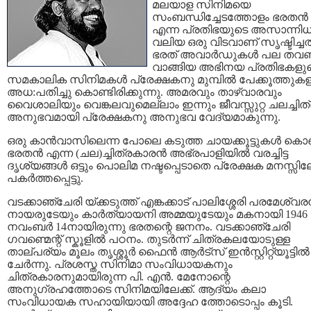
മലയാള സിനിമയെ
സംബന്ധിച്ചേടത്തോളം ഭരതന്‍
എന്ന പ്രതിഭയുടെ അസാന്നിധ
വലിയ ഒരു വിടവാണ് സൃഷ്ടിച്ചത
ഭരത് അവാര്‍ഡുകള്‍ പല ത
വാങ്ങിയ അഭിനയ പ്രതിഭകളു
സമകാലിക സിനിമകള്‍ പ്രേക്ഷകനു മുമ്പില്‍ പേക്കൂത്തുക
അധ:പതിച്ചു കൊണ്ടിരിക്കുന്നു. അമരവും താഴ്വാരവും
വൈശാലിയും വെങ്കലവുമെല്ലാം ഇന്നും ജീവസ്സുറ്റ ചലച്ചിത
അനുഭവമായി പ്രേക്ഷകനു അനുഭവ വേദ്യമാകുന്നു.
ഒരു കാന്‍‌വാസിലെന്ന പോലെ കടുത്ത ചായക്കൂട്ടുകള്‍ കൊണ
ഭരതന്‍ എന്ന (ചല)ച്ചിത്രകാരന്‍ അഭ്രപാളിയില്‍ വരച്ചിട്ട
ദൃശ്യങ്ങള്‍ ഒട്ടും പൊലിമ നഷ്ടപ്പെടാതെ പ്രേക്ഷക മനസ്സിലേ
പകര്‍ത്തപ്പെട്ടു.
വടക്കാഞ്ചേരി യ്ക്കടുത്ത് എങ്കക്കാട് പാലിശ്ശേരി പരമേശ്വരന
നായരുടേയും കാര്‍ത്യായനി അമ്മയുടേയും മകനായി 1946
നവംബര്‍ 14നായിരുന്നു ഭരതന്റെ ജനനം. വടക്കാഞ്ചേരി
ഗവണ്മെന്റ് സ്കൂളില്‍ പഠനം. തുടര്‍ന്ന് ചിത്രകലയോടുള്ള
താല്പര്യം മൂലം തൃശ്ശൂര്‍ ഫൈന്‍ ആര്‍ട്സ് ഇന്‍സ്റ്റിറ്റ്യൂട്ടില്‍
ചേര്‍ന്നു. പ്രശസ്ത സിനിമാ സംവിധായകനും
ചിത്രകാരനുമായിരുന്ന പി‍. എന്‍. മേനോന്റെ
അനുഗ്രഹത്തോടെ സിനിമയിലേക്ക്. ആദ്യം കലാ
സംവിധായക സഹായിയായി അദ്ദേഹ ത്തോടൊപ്പം കൂടി.