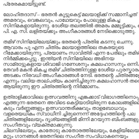
പ്രേരകമായിട്ടുണ്ട്.
ലോഹിതദാസ് – ഭരതന്‍ കൂട്ടുകെട്ട് മലയാളിക്ക് സമ്മാനിച്ചത്
അമരവും, വെങ്കലവും, പാഥേയവും പോലുള്ള മികച്ച
സിനിമകളായിരുന്നു. ദേശീയ തലത്തില്‍ അമരം മമ്മൂട്ടിക്കും,
പി. എ. സി. ലളിതയ്ക്കും അംഗീകാരങ്ങള്‍ നേടിക്കൊടുത്തു.
തമിഴ് സിനിമയിലേയ്ക്കും ഭരതന്റെ പ്രതിഭ കടന്നു ചെന്നു.
ആവാരം പൂ എന്ന ചിത്രം മലയാളത്തിലെ തകരയുടെ
റീമേക്കായിരുന്നു, പ്രയാണം സാവിത്രി എന്ന പേരിലും തമിഴി
നിര്‍മ്മിക്കപ്പെട്ടു . ഇന്ത്യന്‍ സിനിമയിലെ അഭിനയ
സാമ്രാട്ടുകളായ ശിവാജി ഗണേശനും കമലഹാസനും ഒന്നിച്
തേവര്‍ മകന്‍ മികച്ച തമിഴ് ചിത്രത്തിനുള്ള ദേശീയ പുരസ്കാര
അടക്കം നിരവധി അംഗീകാരങ്ങള്‍ നേടി. ഭരതന്റെ ചിത്രങ്ങള
എന്നും വലിയ താല്പര്യം കാണിച്ചിരുന്ന കമലഹാസന്‍ തന്
ആയിരുന്നു ഈ ചിത്രത്തിന്റെ നിര്‍മ്മാണം.
ഉത്രാളിക്കാവിലെ ഉത്സവത്തിനു എങ്കക്കാട് വിഭാഗത്തിനൊപ്
എത്തുന്ന ഭരതനെ അവിടെ കെട്ടിയാടിയിരുന്ന കോലങ്ങളില
കടും വര്‍ണ്ണങ്ങളും ഉത്സവാന്തരീക്ഷവും താളബോധവും
വളരെയധികം സ്വാധീനി ച്ചിരുന്നെന്ന് അദ്ദേഹത്തിന്റെ പല
ചിത്രങ്ങളിലേയും ദൃശ്യങ്ങളില്‍ മിന്നി മറയുന്ന ബിംബങ്ങളു
സംഗീതവും വ്യക്തമാക്കുന്നു.
ചിലമ്പിലേയും, കാതോടു കാതോരത്തിലേയും, കേളിയിലേയ
മറ്റും ഗാനങ്ങള്‍ ഭരതനിലെ സംഗീത സംവിധാകനെയും