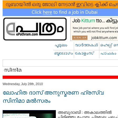
Wednesday, July 28th, 2010
ലോഹിത ദാസ്‌ അനുസ്മരണ ഹ്രസ്വ
സിനിമാ മല്‍സരം
അബുദാബി : അകാലത്തില്‍
പിരിഞ്ഞു പോയ പ്രമുഖ ചലച്ച