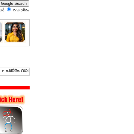
്‍
eപത്രം‍