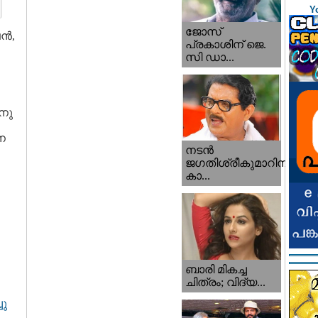
Y
ജോസ്
ന്‍,
പ്രകാശിന് ജെ.
സി ഡാ...
ിനു
ന
നടന്‍
ജഗതിശ്രീകുമാറിനു
കാ...
ബാരി മികച്ച
ചിത്രം; വിദ്യ...
ചു