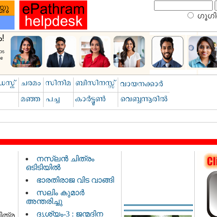
ഗൂഗിള
നസ്‌ലൻ ചിത്രം
ഒടിടിയിൽ
ഭാരതിരാജ വിട വാങ്ങി
സലിം കുമാർ
അന്തരിച്ചു
ദൃശ്യം-3 : ജന്മദിന
ിത്ര