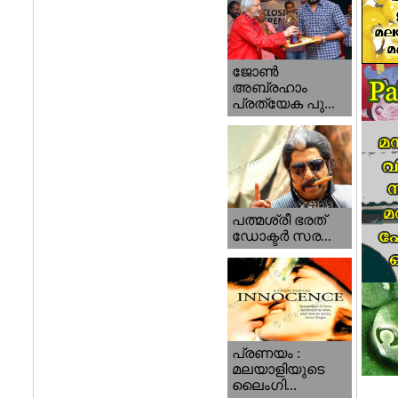
ജോണ്‍
അബ്രഹാം
പ്രത്യേക പു...
പത്മശ്രീ ഭരത്
ഡോക്ടര്‍ സര...
പ്രണയം :
മലയാളിയുടെ
ലൈംഗി...