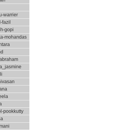
-warrier
-fazil
sh-gopi
a-mohandas
ntara
nd
-abraham
a_jasmine
li
nivasan
ana
eela
a
l-pookkutty
ha
amani