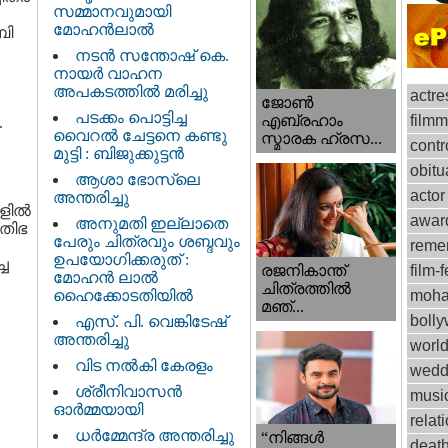
സമ്മാനവുമായി
മോഹൻലാൽ
ബി
നടന്‍ സന്തോഷ് കെ.
നായര്‍ വാഹന
അപകടത്തില്‍ മരിച്ചു
actre
ജോണ്‍
പടക്കം പൊട്ടിച്ച
film
എബ്രഹാം
.
വൈറൽ ചേട്ടനെ കണ്ടു
സ്മാരക ഹ്രസ...
contr
മുട്ടി : ബിജുക്കുട്ടൻ
obitu
ആശാ ഭോസ്‌ലെ
actor
അന്തരിച്ചു
ില്‍
awar
അനുമതി ഇല്ലാതെ
രതിഭ
പേരും ചിത്രവും ശബ്ദവും
reme
ഉപയോഗിക്കരുത് :
്ച
രജനികാന്ത്
film-f
മോഹന്‍ ലാല്‍
ചിത്രത്തിൽ
ഹൈക്കോടതിയിൽ
moha
മഞ്...
boll
എസ്. പി. വെങ്കിടേഷ്
അന്തരിച്ചു
worl
വിട നല്‍കി കേരളം
wedd
ശ്രീനിവാസന്‍
musi
ഓര്‍മ്മയായി
relat
ധര്‍മ്മേന്ദ്ര അന്തരിച്ചു
“നിങ്ങള്‍
deat