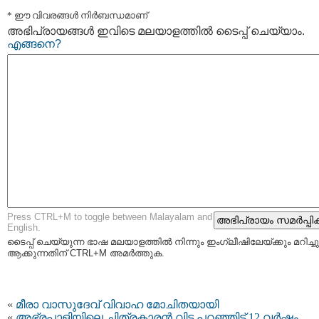
* ഈ വിവരങ്ങള്‍ നിര്‍ബന്ധമാണ്
അഭിപ്രായങ്ങള്‍ ഇവിടെ മലയാളത്തില്‍ ടൈപ്പ് ചെയ്യാം.
എങ്ങനെ?
Press CTRL+M to toggle between Malayalam and
English.
ടൈപ്പ്‌ ചെയ്യുന്ന ഭാഷ മലയാളത്തില്‍ നിന്നും ഇംഗ്ലീഷിലേയ്ക്കും മറിച്ചു
ആക്കുന്നതിന് CTRL+M അമര്‍ത്തുക.
«
മീരാ വാസുദേവ് വിവാഹ മോചിതയായി
«
അഭ്രപാളിയിലെ ചിത്രകാരന്‍ വിട പറഞ്ഞിട്ട് 12 വര്‍ഷം