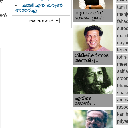
ഷാജി എൻ. കരുൺ
tamil
അന്തരിച്ചു
'ലൂസിഫറി'ന്
manju
ന്‍,
ശേഷം ‘ഉണ്ട’; ...
fahad
sure
mamt
.
naya
lege
ഗിരീഷ് കര്‍ണാട്
john
അന്തരിച്ച...
meer
asif a
sree
bhav
shak
എവിടെ
amm
ജോണ്‍?...
rasoo
kani
priy