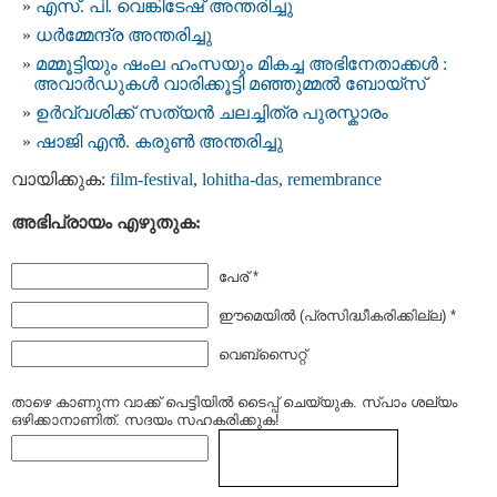
എസ്. പി. വെങ്കിടേഷ് അന്തരിച്ചു
ധര്‍മ്മേന്ദ്ര അന്തരിച്ചു
മമ്മൂട്ടിയും ഷംല ഹംസയും മികച്ച അഭിനേതാക്കൾ :
അവാർഡുകൾ വാരിക്കൂട്ടി മഞ്ഞുമ്മൽ ബോയ്സ്
ഉർവ്വശിക്ക് സത്യൻ ചലച്ചിത്ര പുരസ്കാരം
ഷാജി എൻ. കരുൺ അന്തരിച്ചു
വായിക്കുക:
film-festival
,
lohitha-das
,
remembrance
അഭിപ്രായം എഴുതുക:
പേര് *
ഈമെയില്‍ (പ്രസിദ്ധീകരിക്കില്ല) *
വെബ്സൈറ്റ്
താഴെ കാണുന്ന വാക്ക് പെട്ടിയില്‍ ടൈപ്പ്‌ ചെയ്യുക. സ്പാം ശല്യം
ഒഴിക്കാനാണിത്. സദയം സഹകരിക്കുക!