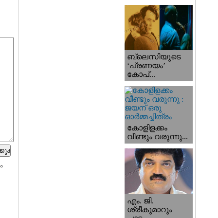
ബ്ലെസിയുടെ
‘പ്രണയം’
കോപ്...
കോളിളക്കം
വീണ്ടും വരുന്നു...
ം
എം. ജി.
ശ്രീകുമാറും