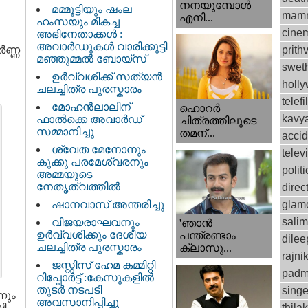
നനയുമ്പോള്‍
മമ്മൂട്ടിയും ഷംല
mamm
എനി...
ഹംസയും മികച്ച
cinem
അഭിനേതാക്കൾ :
അവാർഡുകൾ വാരിക്കൂട്ടി
്‍ണ്ണ
prithv
മഞ്ഞുമ്മൽ ബോയ്സ്
swet
ഉർവ്വശിക്ക് സത്യൻ
holl
ചലച്ചിത്ര പുരസ്കാരം
telef
മോഹൻലാലിന്
ഹൊറര്‍
kavy
ഫാല്‍ക്കെ അവാര്‍ഡ്
ചിത്രത്തിലൂടെ
സമ്മാനിച്ചു
തമന്...
accid
ശ്വേത മേനോനും
telev
കുക്കു പരമേശ്വരനും
politi
അമ്മയുടെ
നേതൃത്വത്തിൽ
direc
ഷാനവാസ് അന്തരിച്ചു
glam
sali
വിജയരാഘവനും
'ഞാന്‍
ഉര്‍വ്വശിക്കും ദേശീയ
പന്ത്രണ്ടാം
dilee
ചലച്ചിത്ര പുരസ്കാരം
ക്ലാസു...
rajni
ജസ്റ്റിസ്‌ ഹേമ കമ്മിറ്റി
padm
റിപ്പോർട്ട് : കേസുകളിൽ
തുടർ നടപടി
singe
്നും
അവസാനിപ്പിച്ചു
മി
thila