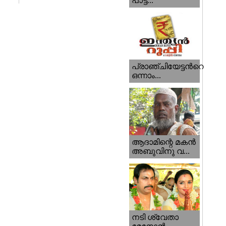
പാട്ട...
പ്രാഞ്ചിയേട്ടന്‍റെ
ഒന്നാം...
ആദാമിന്റെ മകന്‍
അബുവിനു വ...
നടി ശ്വേതാ