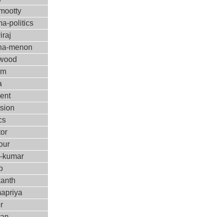
ootty
a-politics
iraj
ha-menon
ywood
ilm
a
ent
ision
cs
tor
our
m-kumar
p
kanth
apriya
r
kan