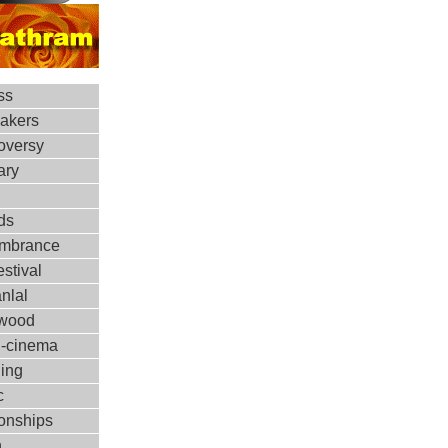
ss
makers
oversy
ary
ds
mbrance
estival
nlal
ywood
d-cinema
ing
c
ionships
h