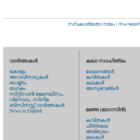
സ്വകാര്യതാ നയം
|
സംഘടനാ 
വാര്‍ത്തകള്‍
കലാ സാഹിത്യം
കേരളം
ലേഖനങ്ങള്‍
അറബിനാടുകള്‍
കവിതകള്‍
രാഷ്ട്രം
കഥകള്‍
ലോകം
അനുഭവങ്ങള്‍
സിറ്റിസണ്‍ ജേണലിസം
വിനോദം, സിനിമ
ബിസിനസ്സ് വാര്‍ത്തകള്‍
മഞ്ഞ (മാഗസിന്‍)
News in English
കവിതകള്‍
ചിത്രകല
അഭിമുഖം
കഥകള്‍