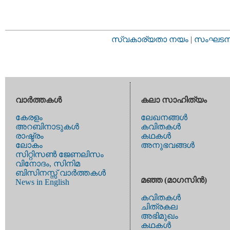
സ്വകാര്യതാ നയം
|
സംഘടനാ 
വാര്‍ത്തകള്‍
കലാ സാഹിത്യം
കേരളം
ലേഖനങ്ങള്‍
അറബിനാടുകള്‍
കവിതകള്‍
രാഷ്ട്രം
കഥകള്‍
ലോകം
അനുഭവങ്ങള്‍
സിറ്റിസണ്‍ ജേണലിസം
വിനോദം, സിനിമ
ബിസിനസ്സ് വാര്‍ത്തകള്‍
മഞ്ഞ (മാഗസിന്‍)
News in English
കവിതകള്‍
ചിത്രകല
അഭിമുഖം
കഥകള്‍