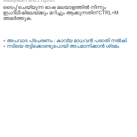
Malayalam and English.
ടൈപ്പ്‌ ചെയ്യുന്ന ഭാഷ മലയാളത്തില്‍ നിന്നും
ഇംഗ്ലീഷിലേയ്ക്കും മറിച്ചും ആക്കുന്നതിന് CTRL+M
അമര്‍ത്തുക.
«
അപവാദ പ്രചരണം : കാവ്യ മാധവന്‍ പരാതി നല്‍കി
«
നടിയെ തട്ടിക്കൊണ്ടുപോയി അപമാനിക്കാൻ ശ്രമം