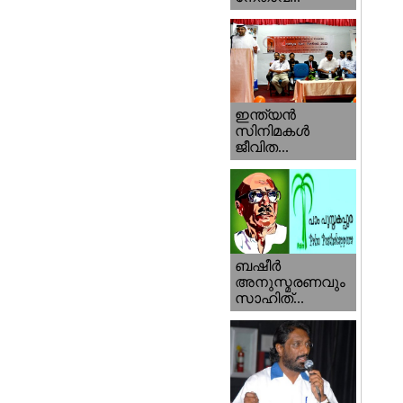
ഇന്ത്യന്‍
സിനിമകള്‍
ജീവിത...
ബഷീര്‍
അനുസ്മരണവും
സാഹിത്...