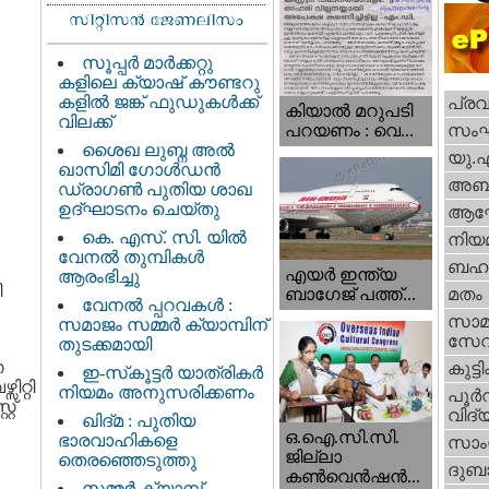
സൂപ്പർ മാർക്കറ്റു
കളിലെ ക്യാഷ് കൗണ്ടറു
കളിൽ ജങ്ക് ഫുഡുകൾക്ക്
പ്ര
കിയാല്‍ മറുപടി
വിലക്ക്
സം
പറയണം : വെ...
ശൈഖ ലുബ്ന അൽ
യു.
ഖാസിമി ഗോൾഡൻ
അബു
ഡ്രാഗൺ പുതിയ ശാഖ
ഉദ്ഘാടനം ചെയ്തു
ആഘ
കെ. എസ്. സി. യിൽ
നിയ
വേനൽ തുമ്പികൾ
ബഹു
എയര്‍ ഇന്ത്യ
ആരംഭിച്ചു
ി
ബാഗേജ് പത്ത്...
മതം
വേനൽ പ്പറവകൾ :
സാമ
സമാജം സമ്മർ ക്യാമ്പിന്
സേ
തുടക്കമായി
ഗ
കുട്ട
ഇ-സ്‌കൂട്ടർ യാത്രികർ
റ്റി
നിയമം അനുസരിക്കണം
പൂര്‍
റ്
വിദ്യ
ഖിദ്മ : പുതിയ
ഒ.ഐ.സി.സി.
ഭാരവാഹികളെ
സാംസ
ജില്ലാ
തെരഞ്ഞെടുത്തു
ദുബാ
കൺവെൻഷൻ...
സമ്മർ ക്യാമ്പ്