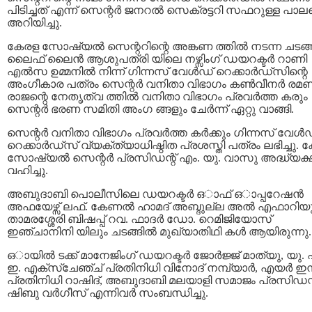
പിടിച്ചത് എന്ന് സെന്റര്‍ ജനറല്‍ സെക്രട്ടറി സഫറുള്ള പാലപ്പ
അറിയിച്ചു.
കേരള സോഷ്യല്‍ സെന്ററിന്റെ അങ്കണ ത്തില്‍ നടന്ന ചടങ്ങ
ലൈഫ് ലൈൻ ആശുപത്രി യിലെ നഴ്സിംഗ് ഡയറക്ടര്‍ റാണി
എല്‍സ ഉമ്മനില്‍ നിന്ന് ഗിന്നസ് വേള്‍ഡ് റെക്കാര്‍ഡ്സിന്റെ
അംഗീകാര പത്രം സെന്റര്‍ വനിതാ വിഭാഗം കണ്‍വീനര്‍ രമ
രാജന്റെ നേതൃത്വ ത്തില്‍ വനിതാ വിഭാഗം പ്രവര്‍ത്ത കരും
സെന്റര്‍ ഭരണ സമിതി അംഗ ങ്ങളും ചേര്‍ന്ന് ഏറ്റു വാങ്ങി.
സെന്റര്‍ വനിതാ വിഭാഗം പ്രവര്‍ത്ത കര്‍ക്കും ഗിന്നസ് വേള്‍
റെക്കാര്‍ഡ്സ് വ്യക്ത്യാധിഷ്ഠിത പ്രശസ്തി പത്രം ലഭിച്ചു. 
സോഷ്യല്‍ സെന്റര്‍ പ്രസിഡന്റ് എം. യു. വാസു അദ്ധ്യക
വഹിച്ചു.
അബുദാബി പൊലീസിലെ ഡയറക്ടര്‍ ഒാഫ് ഒാപ്പറേഷന്‍
അഫയേഴ്സ് ലഫ്. കേണല്‍ ഹാമദ് അബ്ദുല്ല അല്‍ എഫാറിയ
താമരശ്ശേരി ബിഷപ്പ് റവ. ഫാദര്‍ ഡോ. റെമിജിയോസ്
ഇഞ്ചാനിനി യിലും ചടങ്ങിൽ മുഖ്യാതിഥി കൾ ആയിരുന്നു.
ഒായില്‍ ടക്ക് മാനേജിംഗ് ഡയറക്ടര്‍ ജോര്‍ജ്ജ് മാത്യു, യു.
ഇ. എക്സ്ചേഞ്ച് പ്രതിനിധി വിനോദ് നമ്പ്യാര്‍, എയര്‍ ഇന
പ്രതിനിധി റാഷിദ്, അബുദാബി മലയാളി സമാജം പ്രസിഡന്റ
ഷിബു വര്‍ഗീസ് എന്നിവര്‍ സംബന്ധിച്ചു.