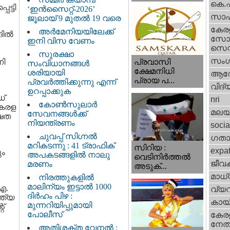
കെ.
െട്ടി
‘ഇൻസൈറ്റ്-2026’
സാഹ
ജൂലായ് 9 മുതൽ 19 വരെ
കേര
അർമേനിയയിലേക്ക്
ില്‍
സോഷ
ഇനി വിസ വേണം
സെന്റ
സുരക്ഷാ
സംഗ
ണി
പ്രവാസി
സംവിധാനങ്ങൾ
ക്ഷേമനിധി
ശരിയായി
ആര
പ്രായ പ...
പ്രവർത്തിക്കുന്നു എന്ന്
വിദ്
ഉറപ്പാക്കുക
ഡ്
nri
കോൺസുലാർ
കേരള
മലയ
സേവനങ്ങൾക്ക്
്ഷത
നിയന്ത്രണം
socia
ചുവപ്പ് സിഗ്നൽ
ഗതാ
മറികടന്നു : 41 ട്രാഫിക്
സിറിയ :
expa
ും
അപകടങ്ങളിൽ നാലു
വെടിനിർത്തൽ
ജീവ
മരണം
അടുക്...
മാധ്
നിരത്തുകളിൽ
മാലിന്യം ഇട്ടാൽ 1000
 എ.
വ്യ
ദിർഹം പിഴ :
്ത്യ
കായ
മുന്നറിയിപ്പുമായി
്
പോലീസ്
കേരള
നേതാ
അതിശക്ത വേനൽ :