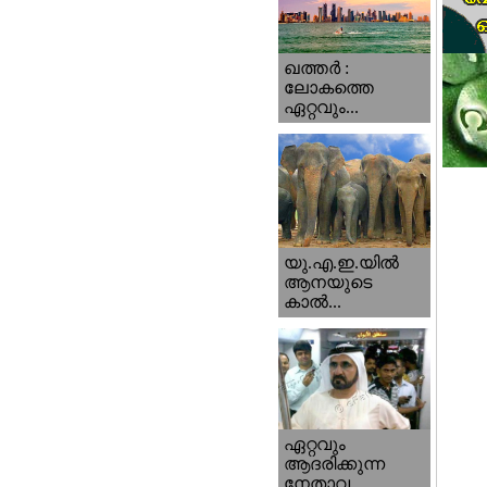
ഖത്തര്‍ :
ലോകത്തെ
ഏറ്റവും...
യു.എ.ഇ.യില്‍
ആനയുടെ
കാല്‍...
ഏറ്റവും
ആദരിക്കുന്ന
നേതാവ...