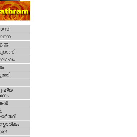
വാസി
ഘടന
എ.ഇ.
ദാബി
ോഷം
മം
മതി
ൂഹ്യ
വനം
ികള്‍
വ
ാര്‍ത്ഥി
്കാരികം
യ്‌