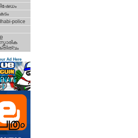
തിഷേധം
കടം
habi-police
ള
്കാരിക
്തിത്വം
our Ad Here