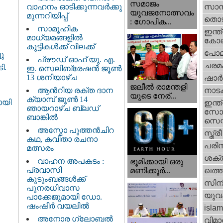
സമാജം
വാഹനം ഓടിക്കുന്നവർക്കു
സാമ്
യുവജനോത്സവം
മുന്നറിയിപ്പ്
തൊഴ
: ഗോപിക...
സാമൂഹിക
ഇന്ത്
മാധ്യമങ്ങളിൽ
കോണ്
കുട്ടികൾക്ക് വിലക്ക്
പോല
ു
പ്രൗഡ് ഓഫ് യു. എ.
ചരമ
ി.
ഇ. സെലിബ്രേഷൻ ജൂൺ
13 ശനിയാഴ്ച
ഷാര്
ജലീല്‍ രാമന്തളി
ആൻറിയ രക്ത ദാന
നാട
യുടെ നേര്...
ക്യാമ്പ് ജൂൺ 14
ായി
ഇന്ത്
ഞായറാഴ്ച ബ്ലഡ്
സോഷ
ബാങ്കിൽ
സെന്റ
അസ്മോ പുത്തൻചിറ
സ്ത്രീ
കഥ, കവിതാ രചനാ
പരിസ
മത്സരം
ശക്തി
വാഹന അപകടം :
ഭൂമിക്കായി ഒരു
പ്രവാസി
മണിക്കൂര്‍...
ഖത്തര
കുടുംബങ്ങൾക്ക്
സിന
പുനരധിവാസ
യുവ
പാക്കേജുമായി ഡോ.
ഷംഷീർ വയലിൽ
islam
അനോര ഗ്ലോബൽ
വിമാ