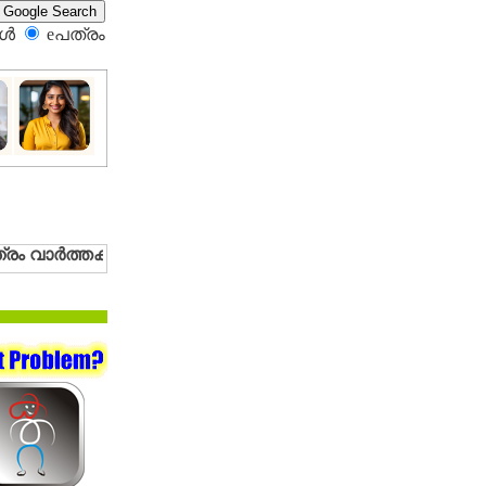
്‍
eപത്രം‍