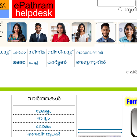
ഗൂഗിള