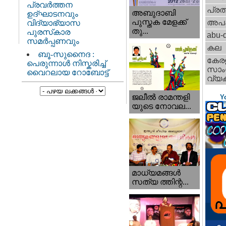
പ്രവർത്തന
പ്ര
അബുദാബി
ഉദ്ഘാടനവും
പുസ്തക മേളക്ക്
അപ
വിദ്യാഭ്യാസ
തു...
പുരസ്‌കാര
abu-d
സമർപ്പണവും
കല
ബൂ-സുനൈദ :
കേര
പെരുന്നാൾ നിസ്കരിച്ച്
സാംസ
വൈറലായ റോബോട്ട്
വ്യക
ജലീല്‍ രാമന്തളി
Y
യുടെ നോവല...
മാധ്യമങ്ങള്‍
സത്യ ത്തിന്റ...