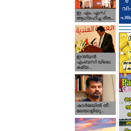
ഇ. എം. എസ്.
ആഗ്രഹിച്ച രീത...
ഇന്ത്യന്‍
എംബസി യിലെ
കമ്യ...
ഷാര്‍ജയില്‍ തീ :
മലയാളിയു...