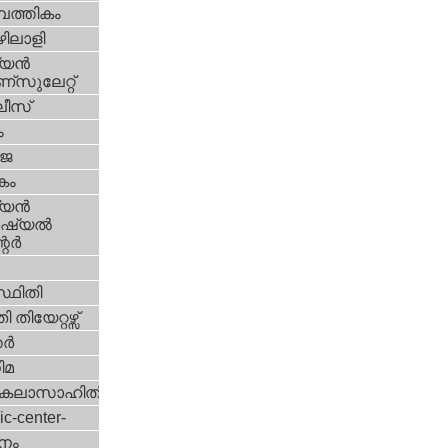
പത്തികം
ിലാളി
യന്‍
സുലേറ്റ്
ീസ്
ം
‍ജ
കം
യന്‍
്യല്‍
ര്‍
്ഥിതി
 തിയേറ്റഴ്സ്
്‍
ിമ
കലാസാഹിതി
ic-center-
നം