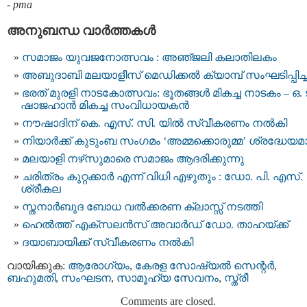
-
pma
അനുബന്ധ വാര്‍ത്തകള്‍
സമാജം യുവജനോത്സവം : അഞ്‌ജലി കലാതിലകം
അബുദാബി മലയാളീസ് മെഡിക്കൽ ക്യാമ്പ് സംഘടിപ്പിച്ച
ഭരത് മുരളി നാടകോത്സവം: ഭൂതങ്ങൾ മികച്ച നാടകം – ഒ. ട
ഷാജഹാൻ മികച്ച സംവിധായകൻ
നൗഷാദിന് കെ. എസ്. സി. യിൽ സ്വീകരണം നൽകി
നിയാർക്ക് കുടുംബ സംഗമം ‘അമ്മക്കൊരുമ്മ’ ശ്രദ്ധേയമ
മലയാളി നഴ്‌സുമാരെ സമാജം ആദരിക്കുന്നു
ചരിത്രം കുറ്റക്കാര്‍ എന്ന് വിധി എഴുതും : ഡോ. പി. എസ്.
ശ്രീകല
സ്തനാര്‍ബുദ ബോധ വല്‍ക്കരണ ക്ലാസ്സ് നടത്തി
ഹെല്‍ത്ത് എക്സലന്‍സ് അവാര്‍ഡ് ഡോ. താഹയ്ക്ക്
ദയാബായിക്ക് സ്വീകരണം നല്‍കി
വായിക്കുക:
ആരോഗ്യം
,
കേരള സോഷ്യല്‍ സെന്റര്‍
,
ബഹുമതി
,
സംഘടന
,
സാമൂഹ്യ സേവനം
,
സ്ത്രീ
Comments are closed.