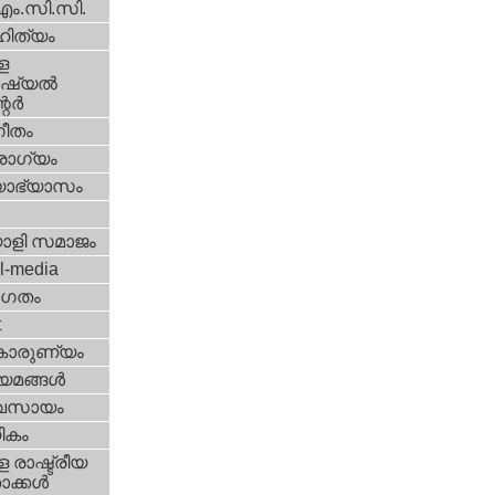
എം.സി.സി.
ിത്യം
ള
്യല്‍
ര്‍
ീതം
ോഗ്യം
യാഭ്യാസം
ാളി സമാജം
l-media
ഗതം
t
കാരുണ്യം
യമങ്ങള്‍
വസായം
ികം
 രാഷ്ട്രീയ
ക്കള്‍