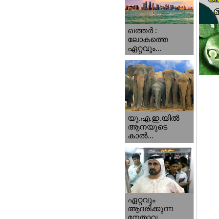
ഖത്തര്‍ :
ലോകത്തെ
ഏറ്റവും...
യു.എ.ഇ.യില്‍
ആനയുടെ
കാല്‍...
ഏറ്റവും
ആദരിക്കുന്ന
നേതാവ...