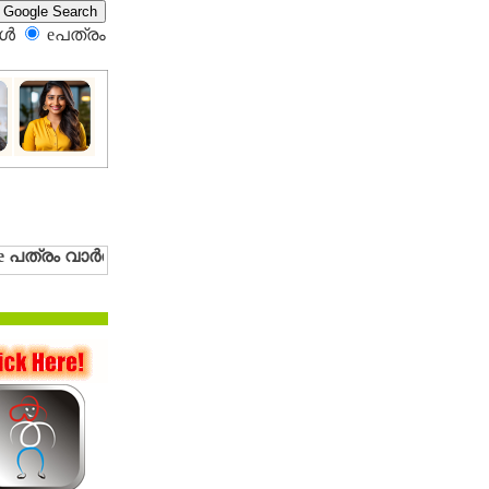
്‍
eപത്രം‍