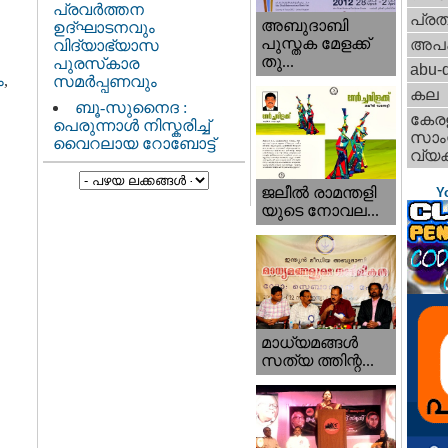
പ്രവർത്തന
പ്ര
അബുദാബി
ഉദ്ഘാടനവും
പുസ്തക മേളക്ക്
അപ
വിദ്യാഭ്യാസ
തു...
പുരസ്‌കാര
abu-d
ം
,
സമർപ്പണവും
കല
ബൂ-സുനൈദ :
കേര
പെരുന്നാൾ നിസ്കരിച്ച്
സാംസ
വൈറലായ റോബോട്ട്
വ്യക
ജലീല്‍ രാമന്തളി
Y
യുടെ നോവല...
മാധ്യമങ്ങള്‍
സത്യ ത്തിന്റ...