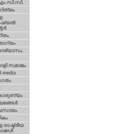
എം.സി.സി.
ിത്യം
ള
്യല്‍
ര്‍
ീതം
ോഗ്യം
യാഭ്യാസം
ാളി സമാജം
l-media
ഗതം
t
കാരുണ്യം
യമങ്ങള്‍
വസായം
ികം
 രാഷ്ട്രീയ
ക്കള്‍