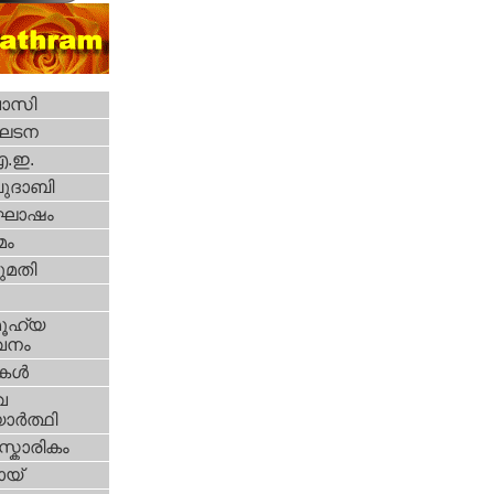
വാസി
ഘടന
എ.ഇ.
ദാബി
ോഷം
മം
മതി
ൂഹ്യ
വനം
ികള്‍
വ
ാര്‍ത്ഥി
്കാരികം
യ്‌