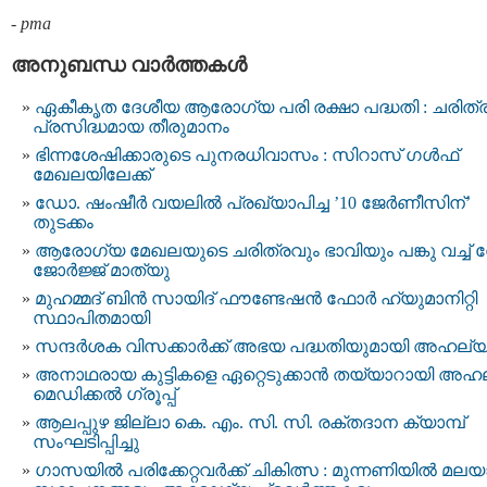
-
pma
അനുബന്ധ വാര്‍ത്തകള്‍
ഏകീകൃത ദേശീയ ആരോഗ്യ പരി രക്ഷാ പദ്ധതി : ചരിത്
പ്രസിദ്ധമായ തീരുമാനം
ഭിന്നശേഷിക്കാരുടെ പുനരധിവാസം : സിറാസ് ഗൾഫ്
മേഖലയിലേക്ക്
ഡോ. ഷംഷീർ വയലിൽ പ്രഖ്യാപിച്ച ’10 ജേർണീസിന്’
തുടക്കം
ആരോഗ്യ മേഖലയുടെ ചരിത്രവും ഭാവിയും പങ്കു വച്ച്
ജോര്‍ജ്ജ് മാത്യു
മുഹമ്മദ് ബിൻ സായിദ് ഫൗണ്ടേഷൻ ഫോർ ഹ്യുമാനിറ്റി
സ്ഥാപിതമായി
സന്ദര്‍ശക വിസക്കാര്‍ക്ക് അഭയ പദ്ധതിയുമായി അഹല്
അനാഥരായ കുട്ടികളെ ഏറ്റെടുക്കാൻ തയ്യാറായി അഹ
മെഡിക്കല്‍ ഗ്രൂപ്പ്
ആലപ്പുഴ ജില്ലാ കെ. എം. സി. സി. രക്‌തദാന ക്യാമ്പ്
സംഘടിപ്പിച്ചു
ഗാസയിൽ പരിക്കേറ്റവർക്ക് ചികിത്സ : മുന്നണിയിൽ മലയ