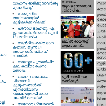
സമാജം
വാഹനം ഓടിക്കുന്നവർക്കു
സാമ്
യുവജനോത്സവം
മുന്നറിയിപ്പ്
തൊഴ
: ഗോപിക...
സാമൂഹിക
ഇന്ത്
മാധ്യമങ്ങളിൽ
കോണ്
കുട്ടികൾക്ക് വിലക്ക്
ര
പോല
പ്രൗഡ് ഓഫ് യു. എ.
ചരമ
ഇ. സെലിബ്രേഷൻ ജൂൺ
13 ശനിയാഴ്ച
ഷാര്
ജലീല്‍ രാമന്തളി
ആൻറിയ രക്ത ദാന
നാട
യുടെ നേര്...
ക്യാമ്പ് ജൂൺ 14
ഇന്ത്
ഞായറാഴ്ച ബ്ലഡ്
സോഷ
 ഡോ.
ബാങ്കിൽ
സെന്റ
അസ്മോ പുത്തൻചിറ
സ്ത്രീ
കഥ, കവിതാ രചനാ
പരിസ
മത്സരം
ശക്തി
യ
വാഹന അപകടം :
ഭൂമിക്കായി ഒരു
പ്രവാസി
മണിക്കൂര്‍...
ഖത്തര
ല്യ
കുടുംബങ്ങൾക്ക്
സിന
പുനരധിവാസ
യുവ
പാക്കേജുമായി ഡോ.
ഷംഷീർ വയലിൽ
islam
ാളി
അനോര ഗ്ലോബൽ
വിമാ