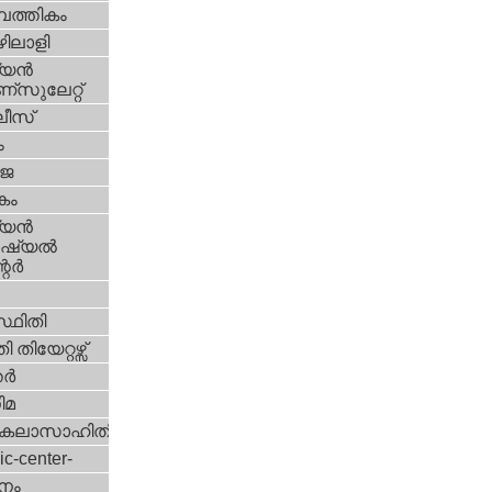
പത്തികം
ിലാളി
യന്‍
സുലേറ്റ്
ീസ്
ം
‍ജ
കം
യന്‍
്യല്‍
ര്‍
്ഥിതി
 തിയേറ്റഴ്സ്
്‍
ിമ
കലാസാഹിതി
ic-center-
നം