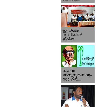
ഇന്ത്യന്‍
സിനിമകള്‍
ജീവിത...
ബഷീര്‍
അനുസ്മരണവും
സാഹിത്...