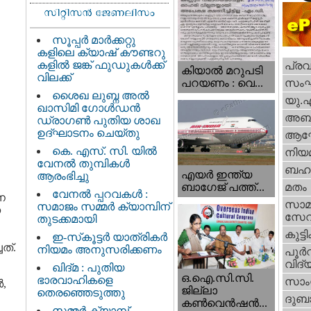
സൂപ്പർ മാർക്കറ്റു
കളിലെ ക്യാഷ് കൗണ്ടറു
കളിൽ ജങ്ക് ഫുഡുകൾക്ക്
പ്ര
കിയാല്‍ മറുപടി
വിലക്ക്
സം
പറയണം : വെ...
ശൈഖ ലുബ്ന അൽ
യു.
ഖാസിമി ഗോൾഡൻ
അബു
ഡ്രാഗൺ പുതിയ ശാഖ
ഉദ്ഘാടനം ചെയ്തു
ആഘ
കെ. എസ്. സി. യിൽ
നിയ
വേനൽ തുമ്പികൾ
ബഹു
എയര്‍ ഇന്ത്യ
ആരംഭിച്ചു
ബാഗേജ് പത്ത്...
മതം
വേനൽ പ്പറവകൾ :
ന
സാമ
സമാജം സമ്മർ ക്യാമ്പിന്
ന
സേ
തുടക്കമായി
കുട്ട
ഇ-സ്‌കൂട്ടർ യാത്രികർ
ത്.
നിയമം അനുസരിക്കണം
പൂര്‍
വിദ്യ
ഖിദ്മ : പുതിയ
ഒ.ഐ.സി.സി.
ഭാരവാഹികളെ
സാംസ
ർ,
ജില്ലാ
തെരഞ്ഞെടുത്തു
ദുബാ
കൺവെൻഷൻ...
സമ്മർ ക്യാമ്പ്