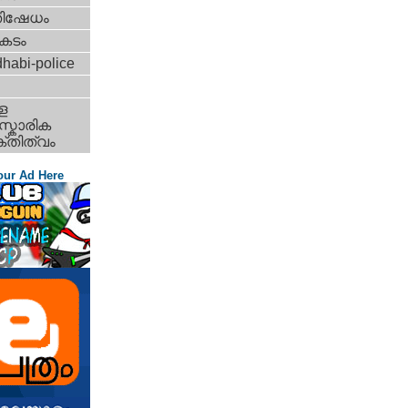
തിഷേധം
കടം
habi-police
ള
്കാരിക
്തിത്വം
our Ad Here