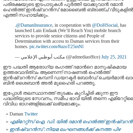
പരിരക്ഷയുടെ ഇടപാടുകൾ പൂർത്തി യാക്കുവാന്‍ ദമാൻ
ഹെൽത്ത് ഇന്‍ഷ്വറന്‍സ് മോബൈല്‍ ബ്രാഞ്ച് വീടുകളില്
എത്തി സഹായിക്കും.
.
@DamanInsurance
, in cooperation with
@DoHSocial
, has
launched Lain Endaak (We’ll Reach You) mobile branch
services to provide senior citizens and People of
Determination with access to Daman services from their
homes.
pic.twitter.com/8uzoT25mNl
— مكتب أبوظبي الإعلامي (@admediaoffice)
July 25, 2021
ഈ പദ്ധതി ആരോഗ്യ രംഗത്ത് ദമാന്‍റെ മാനുഷികമായ
ഉത്തരവാദിത്വം ആണെന്ന് നാഷണല്‍ ഹെല്‍ത്ത്
ഇന്‍ഷ്വറന്‍സ് കമ്പനി ഡയറക്ടർ ബോർഡ് ചെയർമാൻ ഖാല
ബിൻ ശൈബാൻ അൽ മുഹൈരി പറഞ്ഞു.
ഇപ്പോള്‍ തലസ്ഥാനത്ത് തുടക്കം കുറിച്ചിരി ക്കുന്ന ഈ
പദ്ധതിയുടെ സേവനം, സമീപ ഭാവി യില്‍ തന്നെ എമിറേറ്റില
വിവിധ ഭാഗങ്ങളിലേക്ക് ലഭ്യമാക്കും.
Daman
Twitter
എമിറേറ്റ്സ് ഐ. ഡി. യില്‍ ദമാൻ ഹെല്‍ത്ത് ഇന്‍ഷ്വറന്
ഇന്‍ഷ്വറന്‍സ് :നിയമ ലംഘനങ്ങൾക്ക് കനത്ത പിഴ