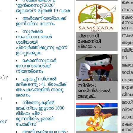
കെ.
‘ഇൻസൈറ്റ്-2026’
‍
സാഹ
ജൂലായ് 9 മുതൽ 19 വരെ
കേര
അർമേനിയയിലേക്ക്
സോഷ
ഇനി വിസ വേണം
സെന്റ
സുരക്ഷാ
സംഗ
പ്രവാസി
സംവിധാനങ്ങൾ
ക്ഷേമനിധി
ശരിയായി
ആര
പ്രായ പ...
പ്രവർത്തിക്കുന്നു എന്ന്
വിദ്
ഉറപ്പാക്കുക
nri
കോൺസുലാർ
മലയ
സേവനങ്ങൾക്ക്
നിയന്ത്രണം
socia
ിദ്
ചുവപ്പ് സിഗ്നൽ
ഗതാ
മറികടന്നു : 41 ട്രാഫിക്
സിറിയ :
expa
അപകടങ്ങളിൽ നാലു
വെടിനിർത്തൽ
ജീവ
മരണം
അടുക്...
െ
മാധ്
നിരത്തുകളിൽ
മാലിന്യം ഇട്ടാൽ 1000
വ്യ
ദിർഹം പിഴ :
കായ
മുന്നറിയിപ്പുമായി
‍സ്
പോലീസ്
കേരള
നേതാ
അതിശക്ത വേനൽ :