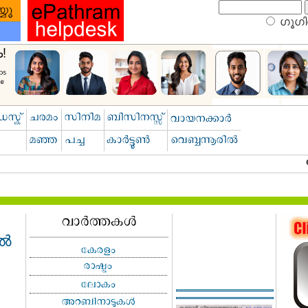
ഗൂഗിള
ൈൽ