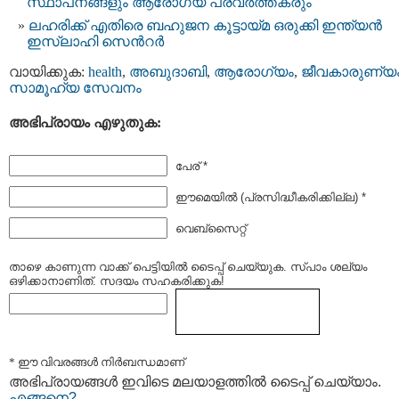
സ്ഥാപനങ്ങളും ആരോഗ്യ പ്രവർത്തകരും
ലഹരിക്ക് എതിരെ ബഹുജന കൂട്ടായ്മ ഒരുക്കി ഇന്ത്യൻ
ഇസ്ലാഹി സെന്‍റര്‍
വായിക്കുക:
health
,
അബുദാബി
,
ആരോഗ്യം
,
ജീവകാരുണ്യ
സാമൂഹ്യ സേവനം
അഭിപ്രായം എഴുതുക:
പേര് *
ഈമെയില്‍ (പ്രസിദ്ധീകരിക്കില്ല) *
വെബ്സൈറ്റ്
താഴെ കാണുന്ന വാക്ക് പെട്ടിയില്‍ ടൈപ്പ്‌ ചെയ്യുക. സ്പാം ശല്യം
ഒഴിക്കാനാണിത്. സദയം സഹകരിക്കുക!
* ഈ വിവരങ്ങള്‍ നിര്‍ബന്ധമാണ്
അഭിപ്രായങ്ങള്‍ ഇവിടെ മലയാളത്തില്‍ ടൈപ്പ് ചെയ്യാം.
എങ്ങനെ?