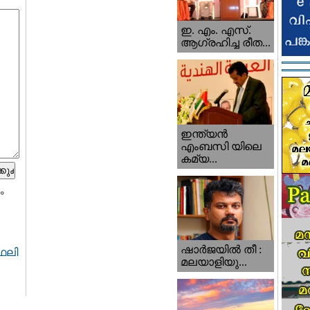
ഇ. എം. എസ്.
ആഗ്രഹിച്ച രീത...
ഇന്ത്യന്‍
എംബസി യിലെ
കമ്യ...
ം
ഷാര്‍ജയില്‍ തീ :
ഫലി
മലയാളിയു...