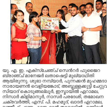
യു. എ. ഇ. എക്സ്ചേഞ്ച് സെന്‍റര്‍ ഫുജൈറ
ബ്രാഞ്ച് മാനേജര്‍ ലതാഷെട്ടി മുഖ്യാഥിതി
ആയിരുന്നു. ശുഭാ നമ്പ്യാര്‍, പുന്നക്കന്‍ മുഹമ്മദാ
നാരായണന്‍ വെളിയങ്കോട്, അബ്ദുള്ളക്കുട്ടി ചേറ്റുവ
സിയാദ് കൊടുങ്ങല്ലൂര്‍, ഇസ്മായില്‍ ഏറാമല,
നിസാര്‍ കിളിമാനൂര്‍, നാസര്‍ പരദേശി, തമോഖന
ചക്രവര്‍ത്തി, എസ്. പി. മഹമൂദ്, ഖാദര്‍ ഏറാമല,