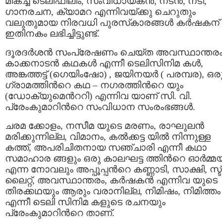
മികച്ച ടെലിഫിലിം, സംവിധായകന്‍, നടന്‍, നടി,
ഗാനരചന, ക്യാമറ എന്നിവയ്ക്കു ചെറുതും
വലുതുമായ നിരവധി പുരസ്‌കാരങ്ങള്‍ കര്‍ഷകന്
ഇതിനകം ലഭിച്ചിട്ടുണ്ട്.
ദൂരദര്‍ശന്‍ സംപ്രേഷണം ചെയ്ത അവസ്ഥാന്തരം
കാക്കനാടന്‍ കഥകള്‍ എന്നീ ടെലിസിനിമ കള്‍,
അങ്കത്തട്ട് (ഗെയിംഷോ) , ജയിനയര്‍ ( പരമ്പര), ഒര
ഗ്രാമത്തിന്‍റെ കഥ – നഗരത്തിന്‍റെ യും
(ഡോക്യുമെന്‍ററി) എന്നിവ യാണ് സി. വി.
പ്രേംകുമാറിന്‍റെ സംവിധാന സംരംഭങ്ങള്‍.
ചരമ ക്കോളം, നസീമ യുടെ മരണം, രാഘുലന്‍
മരിക്കുന്നില്ല, വിമാനം, കല്‍ക്കട്ട യില്‍ നിന്നുള്ള
കത്ത്, അപരിചിതനായ സഞ്ചാരി എന്നീ കഥാ
സമാഹാര ങ്ങളും ഒരു കാലഘട്ട ത്തിന്‍റെ ഓര്‍മ്മയ്
എന്ന നോവലും അപ്പൂപ്പന്‍റെ കണ്ണാടി, സാക്ഷി, സ്ട്രീ
ലൈറ്റ്, അവസ്ഥാന്തരം, കര്‍ഷകന്‍ എന്നിവ യുടെ
തിരക്കഥയും ആരും വരാനില്ല, നിമിഷം, നിമിത്തം
എന്നീ ടെലി സിനിമ കളുടെ രചനയും
പ്രേംകുമാറിന്‍റെ താണ്.