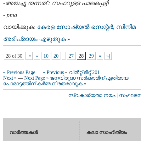
-അയച്ചു തന്നത് : സഫറുള്ള പാലപ്പെട്ടി
-
pma
വായിക്കുക:
കേരള സോഷ്യല്‍ സെന്റര്‍
,
സിനിമ
അഭിപ്രായം എഴുതുക »
28 of 30
|«
«
10
20
27
28
29
»
»|
« Previous Page
—
« Previous
«
വിന്‍റ്റ് മീറ്റ് 2011
Next »
—
Next Page »
ജനവിരുദ്ധ സര്‍ക്കാരിന് എതിരായ
പോരാട്ടത്തിന് കര്‍മ്മ നിരതരാവുക
»
സ്വകാര്യതാ നയം
|
സംഘടനാ 
വാര്‍ത്തകള്‍
കലാ സാഹിത്യം