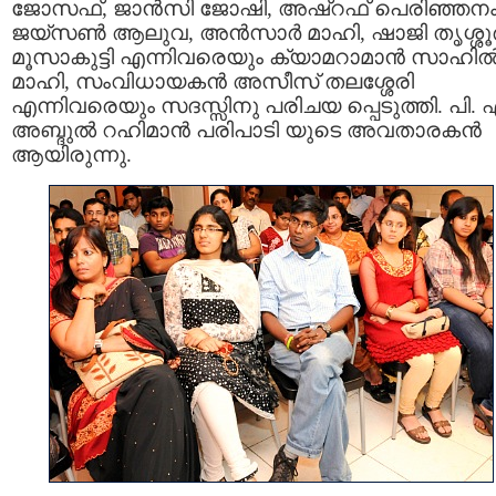
ജോസഫ്‌, ജാന്‍സി ജോഷി, അഷ്‌റഫ്‌ പെരിഞ്ഞനം
ജയ്സണ്‍ ആലുവ, അന്‍സാര്‍ മാഹി, ഷാജി തൃശ്ശൂര്
മൂസാകുട്ടി എന്നിവരെയും ക്യാമറാമാന്‍ സാഹില്
മാഹി, സംവിധായകന്‍ അസീസ്‌ തലശ്ശേരി
എന്നിവരെയും സദസ്സിനു പരിചയ പ്പെടുത്തി. പി. 
അബ്ദുല്‍ റഹിമാന്‍ പരിപാടി യുടെ അവതാരകന്‍
ആയിരുന്നു.