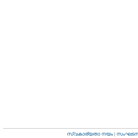
സ്വകാര്യതാ നയം
|
സംഘടനാ 