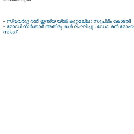
«
സ്വവർഗ്ഗ രതി ഇന്ത്യ യിൽ കുറ്റമല്ല :​​ സുപ്രീം കോടതി
«
മോഡി സര്‍ക്കാര്‍ അതിരു കള്‍ ലംഘിച്ചു : ഡോ. മന്‍ മോഹന
സിംഗ്