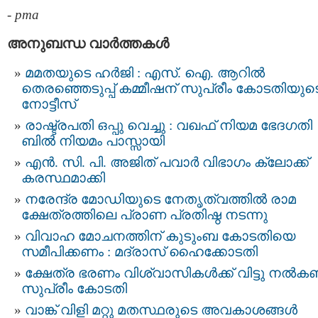
-
pma
അനുബന്ധ വാര്‍ത്തകള്‍
മമതയുടെ ഹർജി : എസ്. ഐ. ആറില്‍
തെരഞ്ഞെടുപ്പ്‌ കമ്മീഷന്‌ സുപ്രീം കോടതിയുട
നോട്ടീസ്‌
രാഷ്ട്രപതി ഒപ്പു വെച്ചു : വഖഫ് നിയമ ഭേദഗതി
ബില്‍ നിയമം പാസ്സായി
എന്‍. സി. പി. അജിത് പവാര്‍ വിഭാഗം ക്ലോക്ക്
കരസ്ഥമാക്കി
നരേന്ദ്ര മോഡിയുടെ നേതൃത്വത്തില്‍ രാമ
ക്ഷേത്രത്തിലെ പ്രാണ പ്രതിഷ്ഠ നടന്നു
വിവാഹ മോചനത്തിന് കുടുംബ കോടതിയെ
സമീപിക്കണം : മദ്രാസ് ഹൈക്കോടതി
ക്ഷേത്ര ഭരണം വിശ്വാസികള്‍ക്ക് വിട്ടു നല്‍ക
സുപ്രീം കോടതി
വാങ്ക് വിളി മറ്റു മതസ്ഥരുടെ അവകാശങ്ങൾ