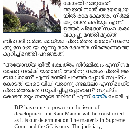
കോടതി നമ്മുടേത്
ആയതിനാൽ അയോദ്ധ്
യിൽ രാമ ക്ഷേത്രം നിര്‍മ്മ
ക്കു വാന്‍ കഴിയും എന്ന്
ഉത്തര്‍ പ്രദേശ് സഹ ക
വകുപ്പു മന്ത്രി മുക്ത്
ബിഹാരി വർമ്മ. മാധ്യമ പ്രവർത്ത കരോട് സംസ
ക്കു മ്പോഴാ യി രുന്നു രാമ ക്ഷേത്ര നിർമ്മാണത്ത
കുറിച്ച് മന്ത്രി പറഞ്ഞത്.
“അയോദ്ധ്യ യിൽ ക്ഷേത്രം നിർമ്മിക്കും എന്ന് നമ
വാക്കു നൽകി യതാണ്. അതിനു നമ്മൾ പ്രതി ജ്
ബദ്ധ രാണ്” എന്ന് മന്ത്രി പറഞ്ഞ പ്പോൾ സുപ്രീം
കോടതി യുടെ വിധി വരാനു ണ്ടല്ലോ എന്ന് മാധ്
പ്രവര്‍ത്തകന്‍ സൂചി പ്പിച്ച പ്പോഴാണ് “സുപ്രീം
കോടതിയും നമ്മുടേ തല്ലേ” എന്ന്
മന്ത്രി
ചോദി ച്ച
BJP has come to power on the issue of
development but Ram Mandir will be constructed
as it is our determination The matter is in Supreme
Court and the SC is ours. The judiciary,