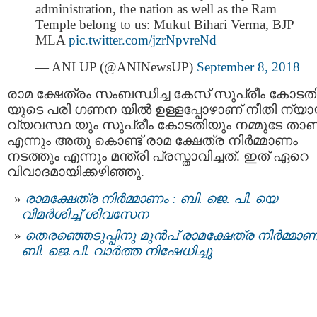
administration, the nation as well as the Ram
Temple belong to us: Mukut Bihari Verma, BJP
MLA
pic.twitter.com/jzrNpvreNd
— ANI UP (@ANINewsUP)
September 8, 2018
രാമ ക്ഷേത്രം സംബന്ധിച്ച കേസ് സുപ്രീം കോടത
യുടെ പരി ഗണന യിൽ ഉള്ളപ്പോഴാണ് നീതി ന്യ
വ്യവസ്ഥ യും സുപ്രീം കോടതിയും നമ്മുടേ താണ
എന്നും അതു കൊണ്ട് രാമ ക്ഷേത്ര നിർമ്മാണം
നടത്തും എന്നും മന്ത്രി പ്രസ്താവിച്ചത്. ഇത് ഏറെ
വിവാദമായിക്കഴിഞ്ഞു.
രാമക്ഷേത്ര നിർമ്മാണം : ബി. ജെ. പി. യെ
വിമര്‍ശിച്ച് ശിവസേന
തെരഞ്ഞെടുപ്പിനു മുൻപ് രാമക്ഷേത്ര നിർമ്മാണ
ബി. ജെ.പി. വാർത്ത നിഷേധിച്ചു