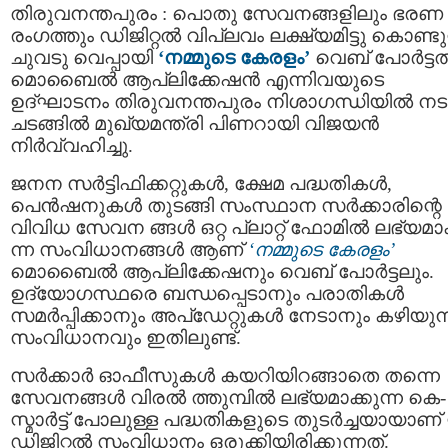
തിരുവനന്തപുരം : പൊതു സേവനങ്ങളിലും ഭരണ
രംഗത്തും ഡിജിറ്റൽ വിപ്ലവം ലക്ഷ്യമിട്ടു കൊണ്ടു
ചുവടു വെപ്പായി
‘നമ്മുടെ കേരളം’
വെബ് പോർട്ട
മൊബൈൽ ആപ്ലിക്കേഷൻ എന്നിവയുടെ
ഉദ്ഘാടനം തിരുവനന്തപുരം നിശാഗന്ധിയിൽ നട
ചടങ്ങിൽ മുഖ്യമന്ത്രി പിണറായി വിജയൻ
നിർവ്വഹിച്ചു.
ജനന സര്‍ട്ടിഫിക്കറ്റുകള്‍, ക്ഷേമ പദ്ധതികള്‍,
പെന്‍ഷനുകള്‍ തുടങ്ങി സംസ്ഥാന സർക്കാരിന്റെ
വിവിധ സേവന ങ്ങൾ ഒറ്റ പ്ലാറ്റ് ഫോമിൽ ലഭ്യമാക
ന്ന സംവിധാനങ്ങൾ ആണ്
‘നമ്മുടെ കേരളം’
മൊബൈൽ ആപ്ലിക്കേഷനും വെബ് പോർട്ടലും.
ഉദ്യോഗസ്ഥരെ ബന്ധപ്പെടാനും പരാതികള്‍
സമര്‍പ്പിക്കാനും അപ്ഡേറ്റുകള്‍ നേടാനും കഴിയുന
സംവിധാനവും ഇതിലുണ്ട്.
സർക്കാർ ഓഫീസുകൾ കയറിയിറങ്ങാതെ തന്നെ
സേവനങ്ങൾ വിരൽ ത്തുമ്പിൽ ലഭ്യമാക്കുന്ന കെ-
സ്മാർട്ട് പോലുള്ള പദ്ധതികളുടെ തുടർച്ചയായാണ
ഡിജിറ്റൽ സംവിധാനം ഒരുക്കിയിരിക്കുന്നത്.