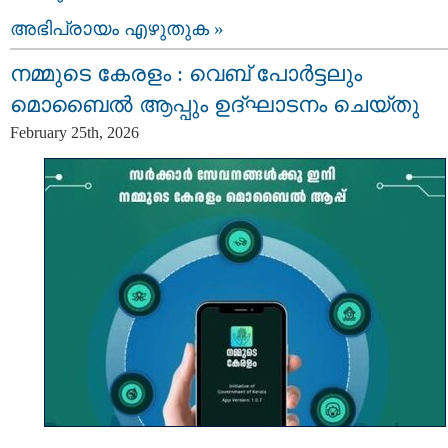
അഭിപ്രായം എഴുതുക »
നമ്മുടെ കേരളം : വെബ് പോർട്ടലും
മൊബൈൽ ആപ്പും ഉദ്ഘാടനം ചെയ്തു
February 25th, 2026