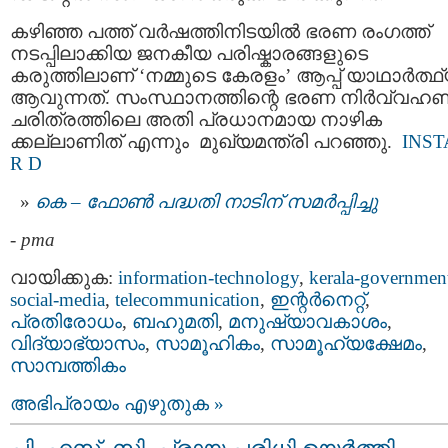
കഴിഞ്ഞ പത്ത് വർഷത്തിനിടയിൽ ഭരണ രംഗത്ത്
നടപ്പിലാക്കിയ ജനകീയ പരിഷ്കാരങ്ങളുടെ
കരുത്തിലാണ് ‘നമ്മുടെ കേരളം’ ആപ്പ് യാഥാർത്ഥ
ആവുന്നത്. സംസ്ഥാനത്തിന്റെ ഭരണ നിർവ്വഹ
ചരിത്രത്തിലെ അതി പ്രധാനമായ നാഴിക
ക്കല്ലാണിത് എന്നും മുഖ്യമന്ത്രി പറഞ്ഞു.
INS
R D
കെ – ഫോണ്‍ പദ്ധതി നാടിന് സമര്‍പ്പിച്ചു
-
pma
വായിക്കുക:
information-technology
,
kerala-governmen
social-media
,
telecommunication
,
ഇന്റര്‍നെറ്റ്‌
,
പ്രതിരോധം
,
ബഹുമതി
,
മനുഷ്യാവകാശം
,
വിദ്യാഭ്യാസം
,
സാമൂഹികം
,
സാമൂഹ്യക്ഷേമം
,
സാമ്പത്തികം
അഭിപ്രായം എഴുതുക »