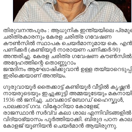
തിരുവനന്തപുരം : ആധുനിക ഇന്ത്യയിലെ പ്രമു
ചരിത്രകാരനും കേരള ചരിത്ര ഗവേഷണ
കൗൺസിൽ സ്ഥാപക ചെയർമാനുമായ കെ. എൻ
പണിക്കർ (കണ്ടിയൂർ നാരായണ പണിക്കർ-90)
അന്തരിച്ചു. കേരള ചരിത്ര ഗവേഷണ കൗൺസിൽ
അദ്ദേഹത്തിന്റെ തൊണ്ണൂറാം
ജന്മദിനം ആഘോഷിക്കുവാൻ ഉള്ള തയ്യാറെടുപ്പ
ഇരിക്കെയാണ് അന്ത്യം.
ഗുരുവായൂർ തൈക്കാട്ട് കണ്ടിയൂർ വീട്ടിൽ കൃഷ്ണൻ
നായരുടെയും ഇച്ചുക്കുട്ടി അമ്മയുടേയും മകനായി
1936 ൽ ജനിച്ചു. ചാവക്കാട് ബോഡ് ഹൈസ്കൂൾ,
പാലക്കാട് ഗവ. വിക്ടോറിയാ കോളേജ്,
രാജസ്ഥാൻ സർവ്വ കലാ ശാല എന്നിവിടങ്ങളിൽ
വിദ്യാഭ്യാസം പൂർത്തിയാക്കി. ബിരുദ പഠന കാലത
കോളജ് യൂണിയൻ ചെയർമാൻ ആയിരുന്നു.