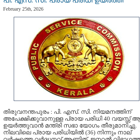
പി. എസ്‍. സി. പ്രായ പരിധി ഉയർത്തി
February 25th, 2026
തിരുവനന്തപുരം : പി. എസ്‍. സി. നിയമനത്തിന്
അപേക്ഷിക്കുവാനുള്ള പ്രായ പരിധി 40 വയസ്സ് ആക
ഉയർത്തുവാൻ മന്ത്രി സഭാ യോഗം തീരുമാനിച്ചു.
നിലവിലെ പ്രായ പരിധിയിൽ (36) നിന്നും നാല്
വർഷത്തെ വർദ്ധനവ് ആണിത്. ജനറൽ വിഭാഗത്ത