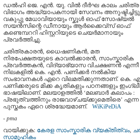
ഡൽഹി ജെ. എൻ. യു. വിൽ ദീർഘ കാലം ചരിത്ര
വിഭാഗം അദ്ധ്യാപകനായി സേവനം അനുഷ്ടിച്ചിട്ടുണ
വകുപ്പു മേധാവിയായും സ്കൂൾ ഓഫ് സോഷ്യൽ
സയൻസിന്റെ ഡീനായും ആർക്കൈവ്സ് ഓഫ്
കണ്ടെമ്പററി ഹിസ്റ്ററിയുടെ ചെയർമാനായും
പ്രവർത്തിച്ചു.
ചരിത്രകാരൻ, ധൈഷണികൻ, മത
നിരപേക്ഷതയുടെ കാവൽക്കാരൻ, സാംസ്കാരിക
പ്രവർത്തകൻ, വിദ്യാഭ്യാസ വിചക്ഷണൻ എന്നീ
നിലകളിൽ കെ. എൻ. പണിക്കർ നൽകിയ
സംഭാവനകൾ ഏറെ വിലമതിക്കുന്നതാണ്. കെ. 
പണിക്കരുടെ മിക്ക കൃതികളും പഠനങ്ങളും ഇംഗ്ലീ
ഭാഷയിലാണ്. മലയാളത്തിൽ ‘മലബാര്‍ കലാപം :
പ്രഭുത്വത്തിനും രാജവാഴ്ചയ്ക്കുമെതിരെ’ എന്ന
പുസ്തകം ഏറെ ശ്രദ്ധേയമാണ്.
WiKiPeDiA
-
pma
വായിക്കുക:
കേരള സാംസ്കാരിക വ്യക്തിത്വം
,
ച
സാമൂഹികം