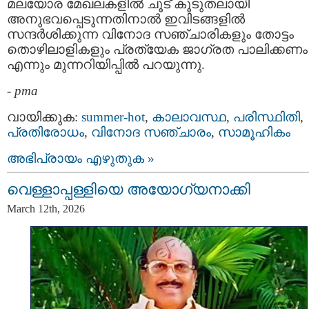
മലയോര മേഖലകളിൽ ചൂട് കൂടുതലായി
അനുഭവപ്പെടുന്നതിനാൽ ഇവിടങ്ങളിൽ
സന്ദർശിക്കുന്ന വിനോദ സഞ്ചാരികളും തോട്ടം
തൊഴിലാളികളും പ്രത്യേക ജാഗ്രത പാലിക്കണം
എന്നും മുന്നറിയിപ്പിൽ പറയുന്നു.
-
pma
വായിക്കുക:
summer-hot
,
കാലാവസ്ഥ
,
പരിസ്ഥിതി
,
പ്രതിരോധം
,
വിനോദ സഞ്ചാരം
,
സാമൂഹികം
അഭിപ്രായം എഴുതുക »
വെള്ളാപ്പള്ളിയെ അയോഗ്യനാക്കി
March 12th, 2026