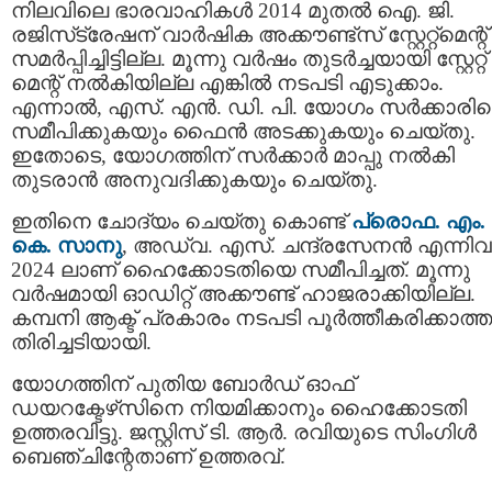
നിലവിലെ ഭാരവാഹികൾ 2014 മുതൽ ഐ. ജി.
രജിസ്‌ട്രേഷന് വാർഷിക അക്കൗണ്ട്‌സ് സ്റ്റേറ്റ്‌മെന്റ്
സമർപ്പിച്ചിട്ടില്ല. മൂന്നു വർഷം തുടർച്ചയായി സ്റ്റേറ്റ്‌
മെന്റ് നൽകിയില്ല എങ്കിൽ നടപടി എടുക്കാം.
എന്നാൽ, എസ്. എന്‍. ഡി. പി. യോഗം സർക്കാരി
സമീപിക്കുകയും ഫൈൻ അടക്കുകയും ചെയ്തു.
ഇതോടെ, യോഗത്തിന് സർക്കാർ മാപ്പു നൽകി
തുടരാൻ അനുവദിക്കുകയും ചെയ്തു.
ഇതിനെ ചോദ്യം ചെയ്തു കൊണ്ട്
പ്രൊഫ. എം.
കെ. സാനു
, അഡ്വ. എസ്. ചന്ദ്രസേനൻ എന്നി
2024 ലാണ് ഹൈക്കോടതിയെ സമീപിച്ചത്. മൂന്നു
വര്‍ഷമായി ഓഡിറ്റ് അക്കൗണ്ട് ഹാജരാക്കിയില്ല.
കമ്പനി ആക്ട് പ്രകാരം നടപടി പൂര്‍ത്തീകരിക്കാത്ത
തിരിച്ചടിയായി.
യോഗത്തിന് പുതിയ ബോർഡ് ഓഫ്
ഡയറക്ടേഴ്‌സിനെ നിയമിക്കാനും ഹൈക്കോടതി
ഉത്തരവിട്ടു. ജസ്റ്റിസ് ടി. ആർ. രവിയുടെ സിംഗിൾ
ബെഞ്ചിന്റേതാണ് ഉത്തരവ്.