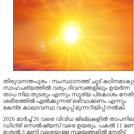
തിരുവനന്തപുരം : സംസ്ഥാനത്ത് ചൂട് കഠിനമാകുന
സാഹചര്യത്തിൽ വരും ദിവസങ്ങളിലും ഉയർന്ന
താപ നില തുടരും എന്നും സൂര്യ പ്രകാശം നേരിട്ട
ശരീരത്തിൽ ഏൽക്കുന്നത് ഒഴിവാക്കണം എന്നും
കേന്ദ്ര കാലാവസ്ഥ വകുപ്പ് മുന്നറിയിപ്പ് നൽകി.
2026 മാർച്ച് 26 വരെ വിവിധ ജില്ലകളിൽ താപനില
ഡിഗ്രി സെല്‍ഷ്യസ് വരെ ഉയരും. പകൽ 11 മണ
മുതൽ 3 മണി വരെയുള്ള സമയങ്ങളിൽ നേരിട്ട്