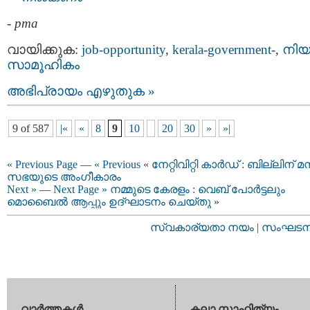
-
pma
വായിക്കുക:
job-opportunity
,
kerala-government-
,
നിയ
സാമൂഹികം
അഭിപ്രായം എഴുതുക »
9 of 587
|«
«
8
9
10
20
30
»
»|
« Previous Page
—
« Previous
«
നേറ്റിവിറ്റി കാര്‍ഡ് : ബില്ലിന് മന്
സഭയുടെ അംഗീകാരം
Next »
—
Next Page »
നമ്മുടെ കേരളം : വെബ് പോർട്ടലും
മൊബൈൽ ആപ്പും ഉദ്ഘാടനം ചെയ്തു
»
സ്വകാര്യതാ നയം
|
സംഘടനാ 
വാര്‍ത്തകള്‍
കലാ സാഹിത്യം