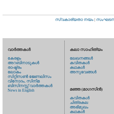
സ്വകാര്യതാ നയം
|
സംഘടനാ 
വാര്‍ത്തകള്‍
കലാ സാഹിത്യം
കേരളം
ലേഖനങ്ങള്‍
അറബിനാടുകള്‍
കവിതകള്‍
രാഷ്ട്രം
കഥകള്‍
ലോകം
അനുഭവങ്ങള്‍
സിറ്റിസണ്‍ ജേണലിസം
വിനോദം, സിനിമ
ബിസിനസ്സ് വാര്‍ത്തകള്‍
മഞ്ഞ (മാഗസിന്‍)
News in English
കവിതകള്‍
ചിത്രകല
അഭിമുഖം
കഥകള്‍