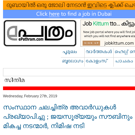
Wednesday, February 27th, 2019
സംസ്ഥാന ചലച്ചിത്ര അവാര്‍ഡുകള്‍
പ്രഖ്യാപിച്ചു ; ജയസൂര്യയും സൗബിനും
മികച്ച നടന്മാര്‍, നിമിഷ നടി