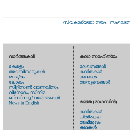
സ്വകാര്യതാ നയം
|
സംഘടനാ 
വാര്‍ത്തകള്‍
കലാ സാഹിത്യം
കേരളം
ലേഖനങ്ങള്‍
അറബിനാടുകള്‍
കവിതകള്‍
രാഷ്ട്രം
കഥകള്‍
ലോകം
അനുഭവങ്ങള്‍
സിറ്റിസണ്‍ ജേണലിസം
വിനോദം, സിനിമ
ബിസിനസ്സ് വാര്‍ത്തകള്‍
മഞ്ഞ (മാഗസിന്‍)
News in English
കവിതകള്‍
ചിത്രകല
അഭിമുഖം
കഥകള്‍