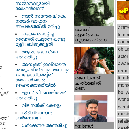
സമ്മാനവുമായി
മോഹൻലാൽ
നടന്‍ സന്തോഷ് കെ.
നായര്‍ വാഹന
അപകടത്തില്‍ മരിച്ചു
actre
ജോണ്‍
പടക്കം പൊട്ടിച്ച
film
എബ്രഹാം
വൈറൽ ചേട്ടനെ കണ്ടു
സ്മാരക ഹ്രസ...
contr
മുട്ടി : ബിജുക്കുട്ടൻ
obitu
ആശാ ഭോസ്‌ലെ
actor
അന്തരിച്ചു
awar
അനുമതി ഇല്ലാതെ
യ
പേരും ചിത്രവും ശബ്ദവും
reme
ഉപയോഗിക്കരുത് :
്
രജനികാന്ത്
film-f
മോഹന്‍ ലാല്‍
ചിത്രത്തിൽ
ഹൈക്കോടതിയിൽ
moha
ം.
മഞ്...
boll
എസ്. പി. വെങ്കിടേഷ്
ക്ക്
അന്തരിച്ചു
worl
വിട നല്‍കി കേരളം
wedd
ശ്രീനിവാസന്‍
musi
ഓര്‍മ്മയായി
ത്ത്
relat
േഡ്
ധര്‍മ്മേന്ദ്ര അന്തരിച്ചു
“നിങ്ങള്‍
deat
ടനം