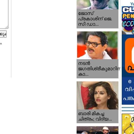
Y
ജോസ്
പ്രകാശിന് ജെ.
സി ഡാ...
ം
നടന്‍
ജഗതിശ്രീകുമാറിനു
കാ...
ബാരി മികച്ച
ചിത്രം; വിദ്യ...