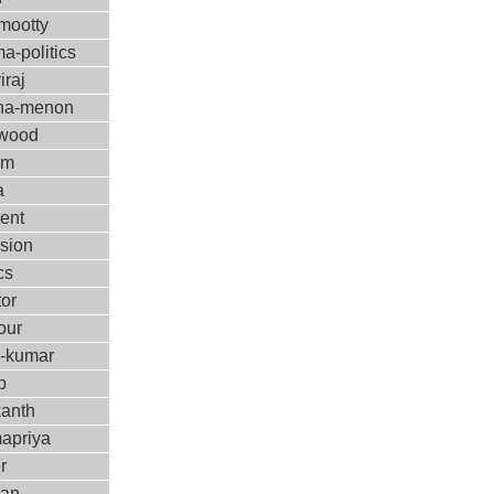
ootty
a-politics
iraj
ha-menon
ywood
ilm
a
ent
ision
cs
tor
our
m-kumar
p
kanth
apriya
r
kan