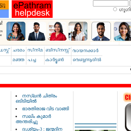
ഗൂഗിള
നസ്‌ലൻ ചിത്രം
ഒടിടിയിൽ
ഭാരതിരാജ വിട വാങ്ങി
സലിം കുമാർ
അന്തരിച്ചു
ദൃശ്യം-3 : ജന്മദിന