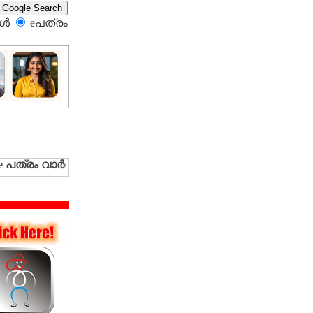
്‍
eപത്രം‍