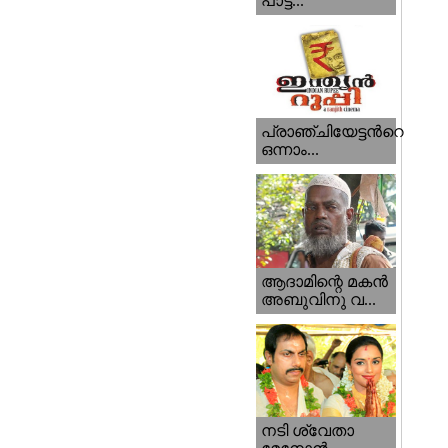
പാട്ട...
പ്രാഞ്ചിയേട്ടന്‍റെ
ഒന്നാം...
ആദാമിന്റെ മകന്‍
അബുവിനു വ...
നടി ശ്വേതാ