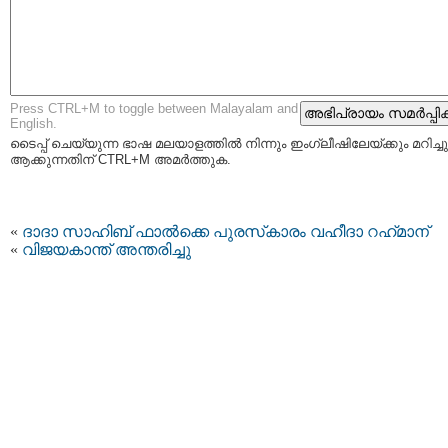
Press CTRL+M to toggle between Malayalam and
English.
ടൈപ്പ്‌ ചെയ്യുന്ന ഭാഷ മലയാളത്തില്‍ നിന്നും ഇംഗ്ലീഷിലേയ്ക്കും മറിച്ചു
ആക്കുന്നതിന് CTRL+M അമര്‍ത്തുക.
«
ദാദാ സാഹിബ് ഫാല്‍ക്കെ പുരസ്‌കാരം വഹീദാ റഹ്‌മാന്
«
വിജയകാന്ത് അന്തരിച്ചു