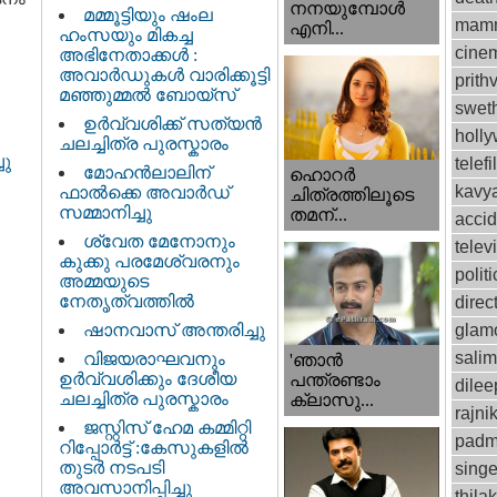
നനയുമ്പോള്‍
മമ്മൂട്ടിയും ഷംല
mamm
എനി...
ഹംസയും മികച്ച
cinem
അഭിനേതാക്കൾ :
അവാർഡുകൾ വാരിക്കൂട്ടി
prithv
മഞ്ഞുമ്മൽ ബോയ്സ്
swet
ഉർവ്വശിക്ക് സത്യൻ
holl
ചലച്ചിത്ര പുരസ്കാരം
ചു
telef
മോഹൻലാലിന്
ഹൊറര്‍
kavy
ഫാല്‍ക്കെ അവാര്‍ഡ്
ചിത്രത്തിലൂടെ
സമ്മാനിച്ചു
തമന്...
accid
ശ്വേത മേനോനും
telev
കുക്കു പരമേശ്വരനും
politi
അമ്മയുടെ
നേതൃത്വത്തിൽ
direc
ഷാനവാസ് അന്തരിച്ചു
glam
sali
വിജയരാഘവനും
'ഞാന്‍
ഉര്‍വ്വശിക്കും ദേശീയ
പന്ത്രണ്ടാം
dilee
ചലച്ചിത്ര പുരസ്കാരം
ക്ലാസു...
rajni
ജസ്റ്റിസ്‌ ഹേമ കമ്മിറ്റി
padm
റിപ്പോർട്ട് : കേസുകളിൽ
തുടർ നടപടി
singe
അവസാനിപ്പിച്ചു
thila