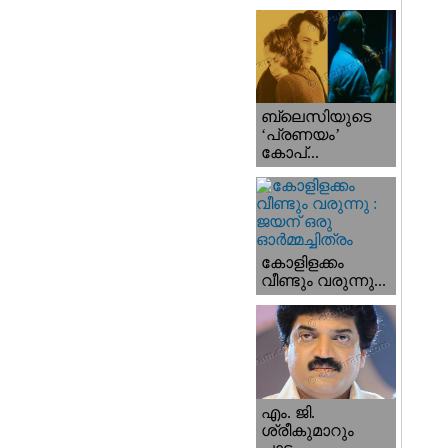
ബ്ലെസിയുടെ
‘പ്രണയം’
കോപ്...
കോളിളക്കം
വീണ്ടും വരുന്നു...
എം. ജി.
ശ്രീകുമാറും