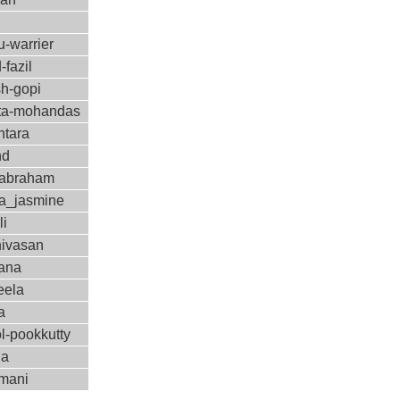
-warrier
-fazil
sh-gopi
a-mohandas
ntara
nd
-abraham
a_jasmine
li
nivasan
ana
eela
a
l-pookkutty
ha
amani