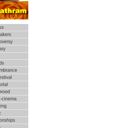
ss
makers
oversy
ary
ds
mbrance
estival
nlal
ywood
d-cinema
ing
c
ionships
h