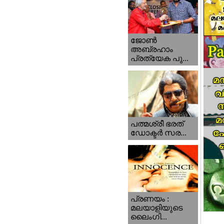
ജോണ്‍
അബ്രഹാം
പ്രത്യേക പു...
പത്മശ്രീ ഭരത്
ഡോക്ടര്‍ സര...
പ്രണയം :
മലയാളിയുടെ
ലൈംഗി...