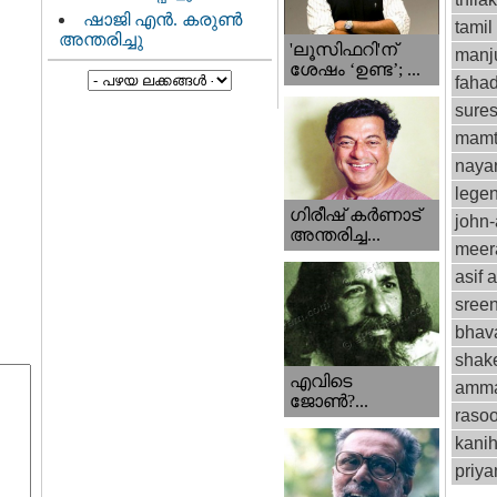
ഷാജി എൻ. കരുൺ
tamil
അന്തരിച്ചു
'ലൂസിഫറി'ന്
manju
ശേഷം ‘ഉണ്ട’; ...
fahad
sure
mamt
naya
lege
ഗിരീഷ് കര്‍ണാട്
john
അന്തരിച്ച...
meer
asif a
sree
bhav
shak
എവിടെ
amm
ജോണ്‍?...
rasoo
kani
priy