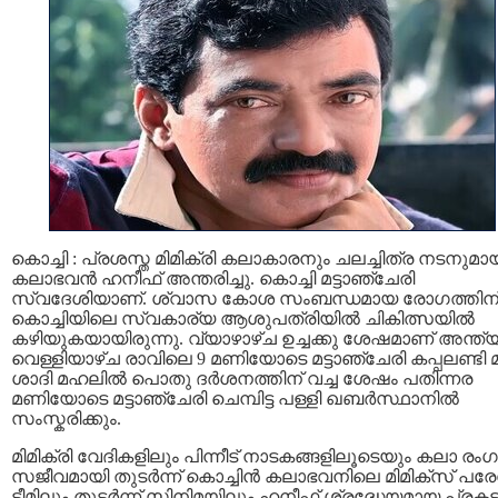
കൊച്ചി : പ്രശസ്ത മിമിക്രി കലാകാരനും ചലച്ചിത്ര നടനുമാ
കലാഭവന്‍ ഹനീഫ് അന്തരിച്ചു. കൊച്ചി മട്ടാഞ്ചേരി
സ്വദേശിയാണ്. ശ്വാസ കോശ സംബന്ധമായ രോഗത്തിന
കൊച്ചിയിലെ സ്വകാര്യ ആശുപത്രിയിൽ ചികിത്സയില്‍
കഴിയുകയായിരുന്നു. വ്യാഴാഴ്ച ഉച്ചക്കു ശേഷമാണ് അന്ത്യ
വെള്ളിയാഴ്ച രാവിലെ 9 മണിയോടെ മട്ടാഞ്ചേരി കപ്പലണ്ടി മു
ശാദി മഹലില്‍ പൊതു ദര്‍ശനത്തിന് വച്ച ശേഷം പതിന്നര
മണിയോടെ മട്ടാഞ്ചേരി ചെമ്പിട്ട പള്ളി ഖബര്‍സ്ഥാനില്‍
സംസ്കരിക്കും.
മിമിക്രി വേദികളിലും പിന്നീട് നാടകങ്ങളിലൂടെയും കലാ രംഗ
സജീവമായി തുടര്‍ന്ന് കൊച്ചിന്‍ കലാഭവനിലെ മിമിക്സ് പര
ടീമിലും തുടര്‍ന്ന് സിനിമയിലും ഹനീഫ് ശ്രദ്ധേയമായ പ്രക