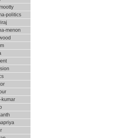
ootty
a-politics
iraj
ha-menon
ywood
ilm
a
ent
ision
cs
tor
our
m-kumar
p
kanth
apriya
r
kan