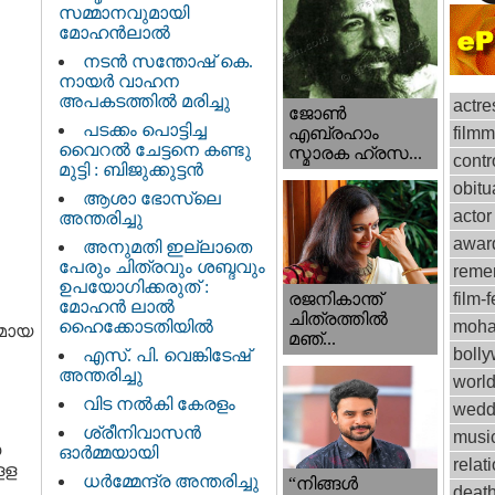
സമ്മാനവുമായി
മോഹൻലാൽ
നടന്‍ സന്തോഷ് കെ.
നായര്‍ വാഹന
അപകടത്തില്‍ മരിച്ചു
actre
ജോണ്‍
പടക്കം പൊട്ടിച്ച
film
എബ്രഹാം
വൈറൽ ചേട്ടനെ കണ്ടു
സ്മാരക ഹ്രസ...
contr
മുട്ടി : ബിജുക്കുട്ടൻ
obitu
ആശാ ഭോസ്‌ലെ
actor
അന്തരിച്ചു
awar
അനുമതി ഇല്ലാതെ
പേരും ചിത്രവും ശബ്ദവും
reme
ഉപയോഗിക്കരുത് :
രജനികാന്ത്
film-f
മോഹന്‍ ലാല്‍
ചിത്രത്തിൽ
ഹൈക്കോടതിയിൽ
moha
ശമായ
മഞ്...
boll
എസ്. പി. വെങ്കിടേഷ്
അന്തരിച്ചു
worl
വിട നല്‍കി കേരളം
wedd
ശ്രീനിവാസന്‍
musi
െ
ഓര്‍മ്മയായി
relat
ളള
ധര്‍മ്മേന്ദ്ര അന്തരിച്ചു
“നിങ്ങള്‍
deat