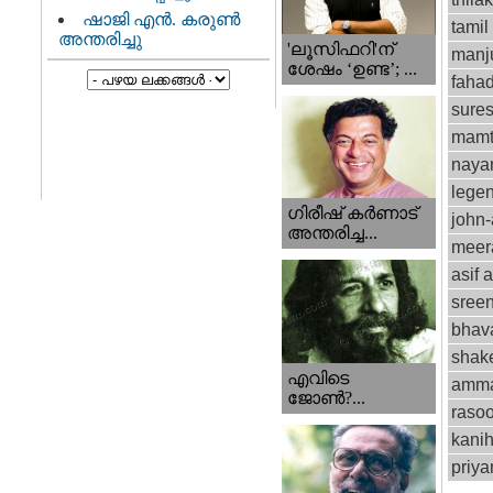
ഷാജി എൻ. കരുൺ
tamil
അന്തരിച്ചു
'ലൂസിഫറി'ന്
manju
ശേഷം ‘ഉണ്ട’; ...
fahad
sure
mamt
naya
lege
ഗിരീഷ് കര്‍ണാട്
john
അന്തരിച്ച...
meer
asif a
sree
bhav
shak
എവിടെ
amm
ജോണ്‍?...
rasoo
kani
priy