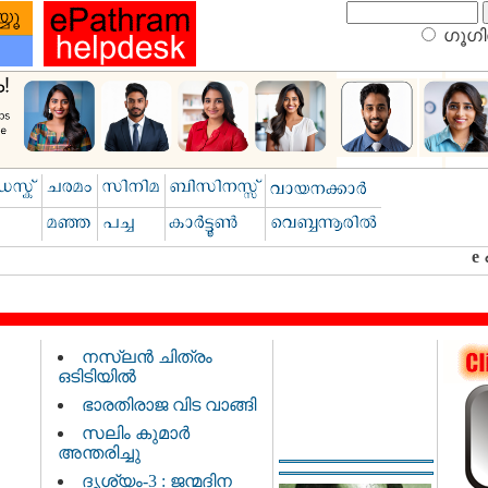
ഗൂഗിള
നസ്‌ലൻ ചിത്രം
ഒടിടിയിൽ
;
ഭാരതിരാജ വിട വാങ്ങി
സലിം കുമാർ
അന്തരിച്ചു
ദൃശ്യം-3 : ജന്മദിന