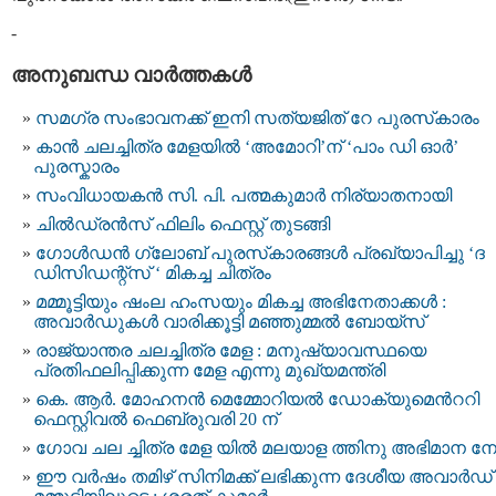
-
അനുബന്ധ വാര്‍ത്തകള്‍
സമഗ്ര സംഭാവനക്ക് ഇനി സത്യജിത് റേ പുരസ്‌കാരം
കാന്‍ ചലച്ചിത്ര മേളയില്‍ ‘അമോറി’ന് ‘പാം ഡി ഓര്‍’
പുരസ്കാരം
സംവിധായകന്‍ സി. പി. പത്മകുമാര്‍ നിര്യാതനായി
ചില്‍ഡ്രന്‍സ് ഫിലിം ഫെസ്റ്റ് തുടങ്ങി
ഗോള്‍ഡന്‍ ഗ്ലോബ് പുരസ്‌കാരങ്ങള്‍ പ്രഖ്യാപിച്ചു ‘ദ
ഡിസിഡന്റ്‌സ് ‘ മികച്ച ചിത്രം
മമ്മൂട്ടിയും ഷംല ഹംസയും മികച്ച അഭിനേതാക്കൾ :
അവാർഡുകൾ വാരിക്കൂട്ടി മഞ്ഞുമ്മൽ ബോയ്സ്
രാജ്യാന്തര ചലച്ചിത്ര മേള : മനുഷ്യാവസ്ഥയെ
പ്രതിഫലിപ്പിക്കുന്ന മേള എന്നു മുഖ്യമന്ത്രി
കെ. ആർ. മോഹനൻ മെമ്മോറിയൽ ഡോക്യുമെന്‍ററി
ഫെസ്റ്റിവല്‍ ഫെബ്രുവരി 20 ന്
ഗോവ ചല ച്ചിത്ര മേള യിൽ മലയാള ത്തിനു അഭിമാന നേട്
ഈ വർഷം തമിഴ് സിനിമക്ക് ലഭിക്കുന്ന ദേശീയ അവാർഡ്