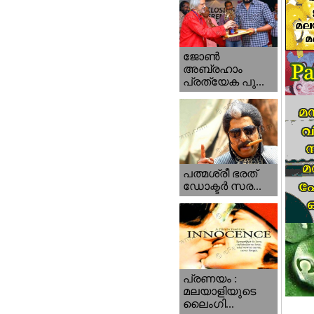
ജോണ്‍
അബ്രഹാം
പ്രത്യേക പു...
പത്മശ്രീ ഭരത്
ഡോക്ടര്‍ സര...
പ്രണയം :
മലയാളിയുടെ
ലൈംഗി...