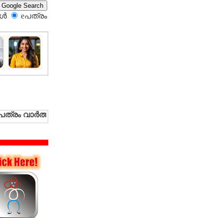
്‍
eപത്രം‍