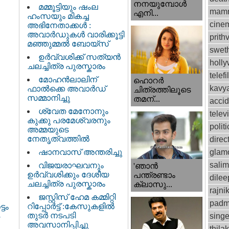
നനയുമ്പോള്‍
മമ്മൂട്ടിയും ഷംല
mamm
എനി...
ഹംസയും മികച്ച
cinem
അഭിനേതാക്കൾ :
അവാർഡുകൾ വാരിക്കൂട്ടി
prithv
മഞ്ഞുമ്മൽ ബോയ്സ്
swet
ഉർവ്വശിക്ക് സത്യൻ
holl
ചലച്ചിത്ര പുരസ്കാരം
telef
മോഹൻലാലിന്
ഹൊറര്‍
kavy
ഫാല്‍ക്കെ അവാര്‍ഡ്
ചിത്രത്തിലൂടെ
സമ്മാനിച്ചു
തമന്...
accid
ശ്വേത മേനോനും
telev
കുക്കു പരമേശ്വരനും
politi
അമ്മയുടെ
നേതൃത്വത്തിൽ
direc
ഷാനവാസ് അന്തരിച്ചു
glam
sali
വിജയരാഘവനും
'ഞാന്‍
ഉര്‍വ്വശിക്കും ദേശീയ
പന്ത്രണ്ടാം
dilee
ചലച്ചിത്ര പുരസ്കാരം
ക്ലാസു...
rajni
ജസ്റ്റിസ്‌ ഹേമ കമ്മിറ്റി
padm
റിപ്പോർട്ട് : കേസുകളിൽ
ടം
തുടർ നടപടി
singe
അവസാനിപ്പിച്ചു
thila