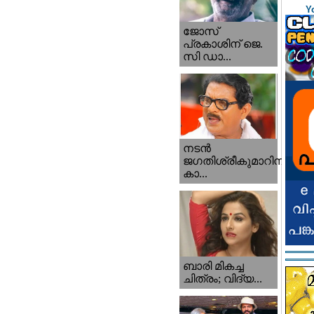
Y
ജോസ്
പ്രകാശിന് ജെ.
സി ഡാ...
നടന്‍
ജഗതിശ്രീകുമാറിനു
കാ...
ബാരി മികച്ച
ചിത്രം; വിദ്യ...