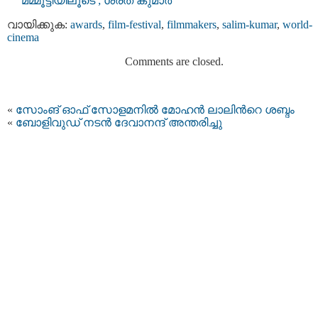
മമ്മൂട്ടിയിലൂടെ ; ശരത് കുമാർ
വായിക്കുക:
awards
,
film-festival
,
filmmakers
,
salim-kumar
,
world-
cinema
Comments are closed.
«
സോംങ് ഓഫ് സോളമനില്‍ മോഹന്‍ ലാലിന്‍റെ ശബ്ദം
«
ബോളിവുഡ് നടന്‍ ദേവാനന്ദ് അന്തരിച്ചു