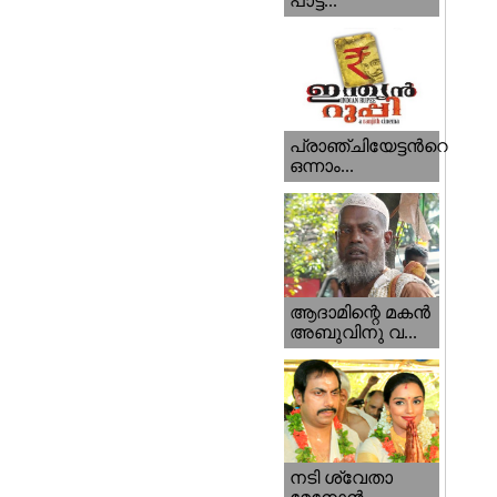
പാട്ട...
പ്രാഞ്ചിയേട്ടന്‍റെ
ഒന്നാം...
ആദാമിന്റെ മകന്‍
അബുവിനു വ...
നടി ശ്വേതാ