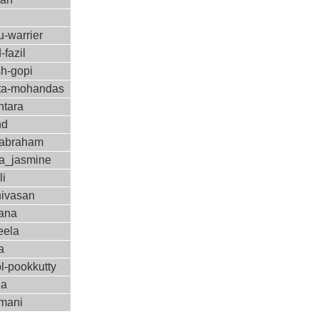
-warrier
-fazil
sh-gopi
a-mohandas
ntara
nd
-abraham
a_jasmine
li
nivasan
ana
eela
a
l-pookkutty
ha
amani