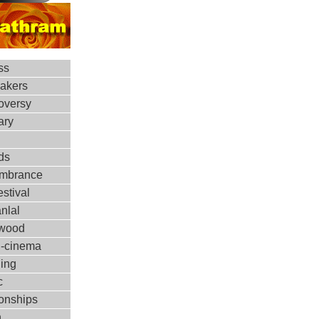
ss
makers
oversy
ary
ds
mbrance
estival
nlal
ywood
d-cinema
ing
c
ionships
h