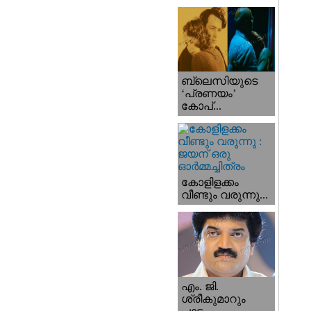
ബ്ലെസിയുടെ
‘പ്രണയം’
കോപ്...
കോളിളക്കം
വീണ്ടും വരുന്നു...
എം. ജി.
ശ്രീകുമാറും