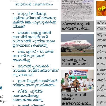
സൂപ്പർ മാർക്കറ്റു
കളിലെ ക്യാഷ് കൗണ്ടറു
കളിൽ ജങ്ക് ഫുഡുകൾക്ക്
പ്ര
കിയാല്‍ മറുപടി
വിലക്ക്
സം
പറയണം : വെ...
ശൈഖ ലുബ്ന അൽ
യു.
ഖാസിമി ഗോൾഡൻ
അബു
ഡ്രാഗൺ പുതിയ ശാഖ
ഉദ്ഘാടനം ചെയ്തു
ആഘ
കെ. എസ്. സി. യിൽ
നിയ
വേനൽ തുമ്പികൾ
ബഹു
എയര്‍ ഇന്ത്യ
ആരംഭിച്ചു
ം
ബാഗേജ് പത്ത്...
മതം
വേനൽ പ്പറവകൾ :
സാമ
സമാജം സമ്മർ ക്യാമ്പിന്
സേ
തുടക്കമായി
കുട്ട
ഇ-സ്‌കൂട്ടർ യാത്രികർ
നിയമം അനുസരിക്കണം
പൂര്‍
ൽ
വിദ്യ
ഖിദ്മ : പുതിയ
ഒ.ഐ.സി.സി.
ഭാരവാഹികളെ
സാംസ
്.
ജില്ലാ
തെരഞ്ഞെടുത്തു
കും.
ദുബാ
കൺവെൻഷൻ...
സമ്മർ ക്യാമ്പ്