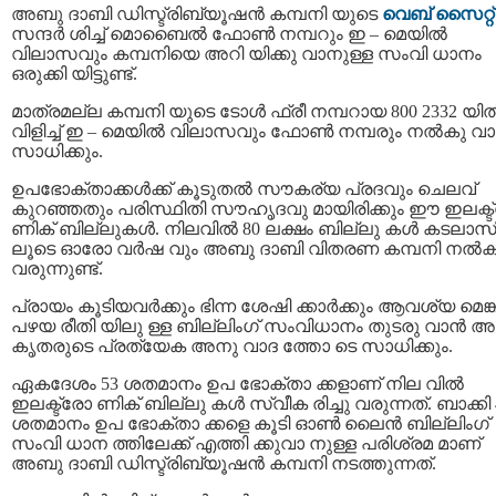
അബു ദാബി ഡിസ്ട്രിബ്യൂഷന്‍ കമ്പനി യുടെ
വെബ് സൈറ്റ്
സന്ദര്‍ ശിച്ച് മൊബൈൽ ഫോൺ നമ്പറും ഇ – മെയിൽ
വിലാസവും കമ്പനിയെ അറി യിക്കു വാനുള്ള സംവി ധാനം
ഒരുക്കി യിട്ടുണ്ട്.
മാത്രമല്ല കമ്പനി യുടെ ടോൾ ഫ്രീ നമ്പറായ 800 2332 യില്
വിളിച്ച് ഇ – മെയിൽ വിലാസവും ഫോണ്‍ നമ്പരും നല്‍കു വ
സാധിക്കും.
ഉപഭോക്താക്കൾക്ക് കൂടുതൽ സൗകര്യ പ്രദവും ചെലവ്
കുറഞ്ഞതും പരിസ്ഥിതി സൗഹൃദവു മായിരിക്കും ഈ ഇലക്ട്
ണിക് ബില്ലുകൾ. നിലവിൽ 80 ലക്ഷം ബില്ലു കൾ കടലാസ
ലൂടെ ഓരോ വർഷ വും അബു ദാബി വിതരണ കമ്പനി നൽക
വരുന്നുണ്ട്.
പ്രായം കൂടിയവര്‍ക്കും ഭിന്ന ശേഷി ക്കാര്‍ക്കും ആവശ്യ മെങ
പഴയ രീതി യിലു ള്ള ബില്ലിംഗ് സംവിധാനം തുടരു വാൻ അ
കൃതരുടെ പ്രത്യേക അനു വാദ ത്തോ ടെ സാധിക്കും.
ഏകദേശം 53 ശതമാനം ഉപ ഭോക്താ ക്കളാണ് നില വിൽ
ഇലക്ട്രോ ണിക് ബില്ലു കൾ സ്വീക രിച്ചു വരുന്നത്. ബാക്കി 
ശതമാനം ഉപ ഭോക്താ ക്കളെ കൂടി ഓൺ ലൈൻ ബില്ലിംഗ്
സംവി ധാന ത്തിലേക്ക് എത്തി ക്കുവാ നുള്ള പരിശ്രമ മാണ്
അബു ദാബി ഡിസ്ട്രിബ്യൂഷന്‍ കമ്പനി നടത്തുന്നത്.