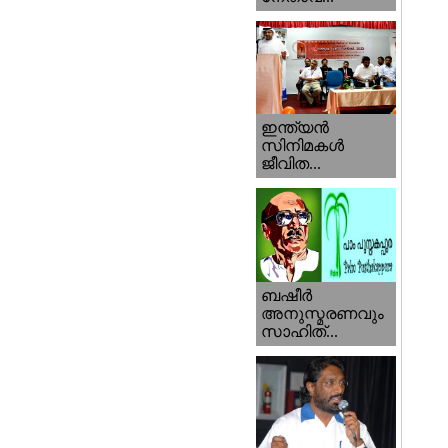
ഇന്ത്യന്‍
സിനിമകള്‍
ജീവിത...
ബഷീര്‍
അനുസ്മരണവും
സാഹിത്...