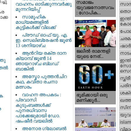
്ചു
സമാജം
വാഹനം ഓടിക്കുന്നവർക്കു
സാമ്
യുവജനോത്സവം
മുന്നറിയിപ്പ്
തൊഴ
ംര
: ഗോപിക...
സാമൂഹിക
ാക്ക
ഇന്ത്
മാധ്യമങ്ങളിൽ
കോണ്
കുട്ടികൾക്ക് വിലക്ക്
പോല
പ്രൗഡ് ഓഫ് യു. എ.
ചരമ
ഇ. സെലിബ്രേഷൻ ജൂൺ
13 ശനിയാഴ്ച
ഷാര്
ജലീല്‍ രാമന്തളി
ആൻറിയ രക്ത ദാന
നാട
യുടെ നേര്...
ക്യാമ്പ് ജൂൺ 14
്തു
ഇന്ത്
ഞായറാഴ്ച ബ്ലഡ്
സോഷ
തല്‍
ബാങ്കിൽ
സെന്റ
അസ്മോ പുത്തൻചിറ
സ്ത്രീ
കഥ, കവിതാ രചനാ
പരിസ
മത്സരം
ശക്തി
വാഹന അപകടം :
ഭൂമിക്കായി ഒരു
ിക
പ്രവാസി
മണിക്കൂര്‍...
ഖത്തര
കുടുംബങ്ങൾക്ക്
സിന
ര
പുനരധിവാസ
യുവ
പാക്കേജുമായി ഡോ.
ഷംഷീർ വയലിൽ
islam
അനോര ഗ്ലോബൽ
വിമാ