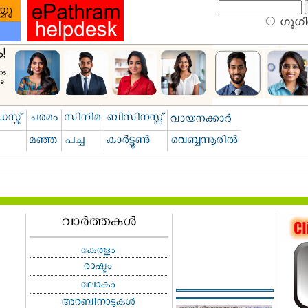
ഗൂഗിള