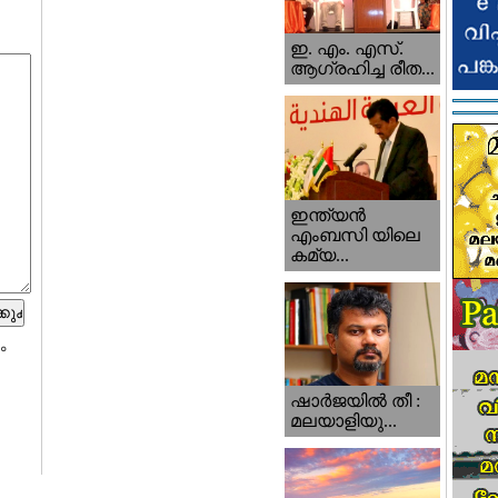
ഇ. എം. എസ്.
ആഗ്രഹിച്ച രീത...
ഇന്ത്യന്‍
എംബസി യിലെ
കമ്യ...
ം
ഷാര്‍ജയില്‍ തീ :
മലയാളിയു...