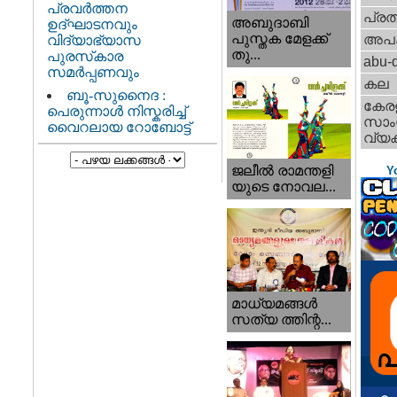
പ്രവർത്തന
പ്ര
അബുദാബി
ഉദ്ഘാടനവും
പുസ്തക മേളക്ക്
അപ
വിദ്യാഭ്യാസ
തു...
പുരസ്‌കാര
abu-d
സമർപ്പണവും
കല
ബൂ-സുനൈദ :
കേര
പെരുന്നാൾ നിസ്കരിച്ച്
സാംസ
വൈറലായ റോബോട്ട്
വ്യക
ജലീല്‍ രാമന്തളി
Y
യുടെ നോവല...
മാധ്യമങ്ങള്‍
സത്യ ത്തിന്റ...