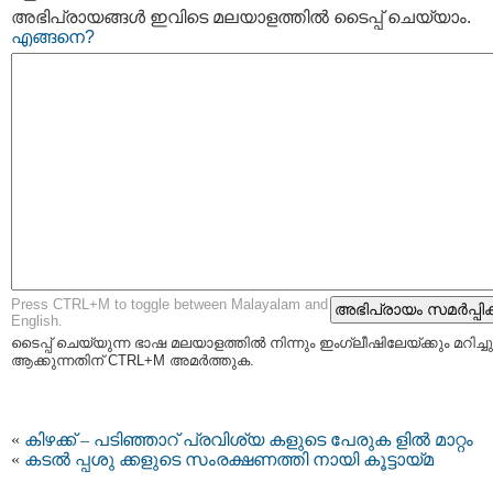
അഭിപ്രായങ്ങള്‍ ഇവിടെ മലയാളത്തില്‍ ടൈപ്പ് ചെയ്യാം.
എങ്ങനെ?
Press CTRL+M to toggle between Malayalam and
English.
ടൈപ്പ്‌ ചെയ്യുന്ന ഭാഷ മലയാളത്തില്‍ നിന്നും ഇംഗ്ലീഷിലേയ്ക്കും മറിച്ചു
ആക്കുന്നതിന് CTRL+M അമര്‍ത്തുക.
«
കിഴക്ക് – പടിഞ്ഞാറ് പ്രവിശ്യ കളുടെ പേരുക ളിൽ മാറ്റം
«
കടൽ പ്പശു ക്കളുടെ സംരക്ഷണത്തി നായി കൂട്ടായ്‌മ