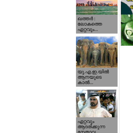
ഖത്തര്‍ :
ലോകത്തെ
ഏറ്റവും...
യു.എ.ഇ.യില്‍
ആനയുടെ
കാല്‍...
ഏറ്റവും
ആദരിക്കുന്ന
നേതാവ...