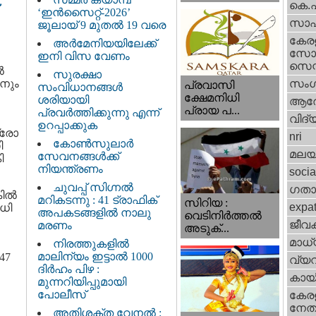
കെ.
‘ഇൻസൈറ്റ്-2026’
സാഹ
ജൂലായ് 9 മുതൽ 19 വരെ
കേര
അർമേനിയയിലേക്ക്
സോഷ
ഇനി വിസ വേണം
സെന്റ
‍
സുരക്ഷാ
ാനും
സംഗ
പ്രവാസി
സംവിധാനങ്ങൾ
ക്ഷേമനിധി
ശരിയായി
ആര
പ്രായ പ...
പ്രവർത്തിക്കുന്നു എന്ന്
വിദ്
ഉറപ്പാക്കുക
രോ
nri
കോൺസുലാർ
ി
മലയ
സേവനങ്ങൾക്ക്
ി
നിയന്ത്രണം
socia
ചുവപ്പ് സിഗ്നൽ
ഗതാ
്കിൽ
മറികടന്നു : 41 ട്രാഫിക്
സിറിയ :
expa
ധി
അപകടങ്ങളിൽ നാലു
വെടിനിർത്തൽ
ജീവ
മരണം
അടുക്...
മാധ്
നിരത്തുകളിൽ
മാലിന്യം ഇട്ടാൽ 1000
47
വ്യ
ദിർഹം പിഴ :
കായ
മുന്നറിയിപ്പുമായി
പോലീസ്
കേരള
നേതാ
അതിശക്ത വേനൽ :