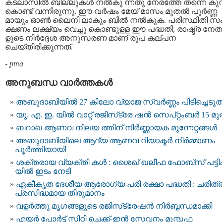
കടലാസിൽ ബില്ലുകള്‍ നൽകു ന്നതു നേരത്തേ തന്നെ കുറച
കൊണ്ട് വന്നിരുന്നു. ഈ വർഷം മേയ് മാസം മുതൽ പൂർണ്ണ
മായും ഓൺ ലൈനി ലാകും ബിൽ നൽകുക. പരിസ്ഥിതി സ
ക്ഷണം ലക്ഷ്യം വെച്ചു കൊണ്ടുള്ള ഈ പദ്ധതി, രാഷ്ട്ര നേത
ളുടെ നിർദ്ദേശ അനുസരണ മാണ് രൂപ കല്പന
ചെയ്തിരിക്കുന്നത്.
-
pma
അനുബന്ധ വാര്‍ത്തകള്‍
അബുദാബിയില്‍ 27 കിലോ വ്യാജ സ്വർണ്ണം പിടിച്ചെടുത
യു. എ. ഇ. യില്‍ വാറ്റ് രജിസ്‌ട്രേ ഷന്‍ സെപ്റ്റംബര്‍ 15 മു
ബറാഖ ആണവ നി​ല​യ ​ത്തി​​ന്​ നി​ർണ്ണാ​യ​ക​ മു​ന്നേ​റ്റ​ങ്ങ​ൾ
അബുദാബിയിലെ ആദ്യ ആണവ റിയാക്ടർ നിർമ്മാണം
പൂർത്തിയായി
ശക്തരായ വ്യക്തി കൾ : ശൈഖ് ഖലീഫ ഫോബ്സ് പട്ട
യില്‍ ഇടം നേടി
ഏകീകൃത ദേശീയ ആരോഗ്യ പരി രക്ഷാ പദ്ധതി : ചരിത്
പ്രസിദ്ധമായ തീരുമാനം
വളർത്തു മൃഗങ്ങളുടെ രജിസ്​ട്രേഷൻ നിർബ്ബന്ധമാക്കി
എയർ പോർട്ട് സിറ്റി ചെക്ക്-ഇന്‍ സേവനം മുസ്സഫ