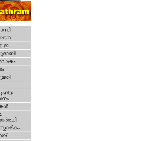
വാസി
ഘടന
എ.ഇ.
ദാബി
ോഷം
മം
മതി
ൂഹ്യ
വനം
ികള്‍
വ
ാര്‍ത്ഥി
്കാരികം
യ്‌