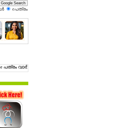
്‍
eപത്രം‍