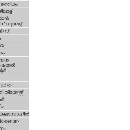
പത്തികം
ിലാളി
യന്‍
സുലേറ്റ്
ീസ്
ം
‍ജ
കം
യന്‍
്യല്‍
ര്‍
്ഥിതി
 തിയേറ്റഴ്സ്
്‍
ിമ
കലാസാഹിതി
ic-center-
നം