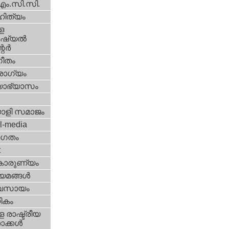
എം.സി.സി.
ിത്യം
ള
്യല്‍
ര്‍
ീതം
ോഗ്യം
യാഭ്യാസം
ാളി സമാജം
l-media
ഗതം
t
കാരുണ്യം
യമങ്ങള്‍
വസായം
ികം
 രാഷ്ട്രീയ
ക്കള്‍