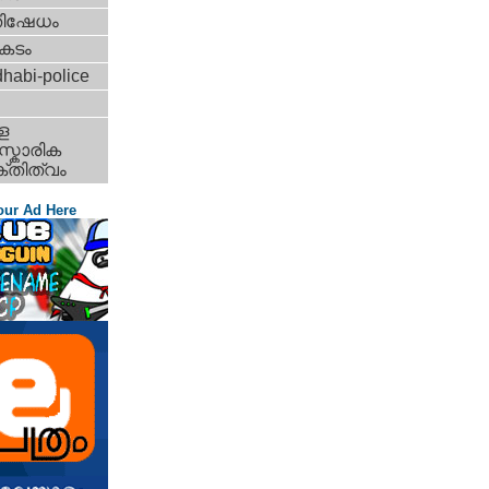
തിഷേധം
കടം
habi-police
ള
്കാരിക
്തിത്വം
our Ad Here