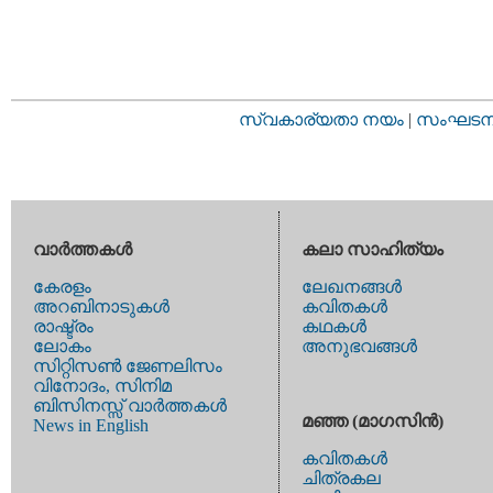
സ്വകാര്യതാ നയം
|
സംഘടനാ 
വാര്‍ത്തകള്‍
കലാ സാഹിത്യം
കേരളം
ലേഖനങ്ങള്‍
അറബിനാടുകള്‍
കവിതകള്‍
രാഷ്ട്രം
കഥകള്‍
ലോകം
അനുഭവങ്ങള്‍
സിറ്റിസണ്‍ ജേണലിസം
വിനോദം, സിനിമ
ബിസിനസ്സ് വാര്‍ത്തകള്‍
മഞ്ഞ (മാഗസിന്‍)
News in English
കവിതകള്‍
ചിത്രകല