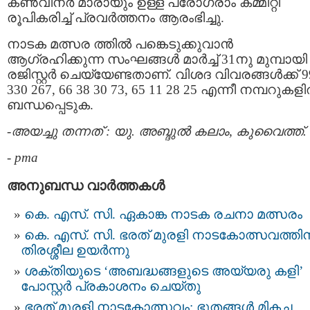
കണ്‍വീനര്‍ മാരായും ഉള്ള പ്രോഗ്രാം കമ്മിറ്റി
രൂപികരിച്ച് പ്രവര്‍ത്തനം ആരംഭിച്ചു.
നാടക മത്സര ത്തില്‍ പങ്കെടുക്കുവാന്‍
ആഗ്രഹിക്കുന്ന സംഘങ്ങള്‍ മാര്‍ച്ച് 31നു മുമ്പായി
രജിസ്റ്റര്‍ ചെയ്യേണ്ടതാണ്. വിശദ വിവരങ്ങള്‍ക്ക് 9
330 267, 66 38 30 73, 65 11 28 25 എന്നീ നമ്പറുകളില
ബന്ധപ്പെടുക.
-അയച്ചു തന്നത് : യു. അബ്ദുല്‍ കലാം, കുവൈത്ത്‌.
-
pma
അനുബന്ധ വാര്‍ത്തകള്‍
കെ. എസ്. സി. ഏകാങ്ക നാടക രചനാ മത്സരം
കെ. എസ്. സി. ഭരത് മുരളി നാടകോത്സവത്തി
തിരശ്ശീല ഉയർന്നു
ശക്തിയുടെ ‘അബദ്ധങ്ങളുടെ അയ്യരു കളി’
പോസ്റ്റർ പ്രകാശനം ചെയ്തു
ഭരത് മുരളി നാടകോത്സവം: ഭൂതങ്ങൾ മികച്ച