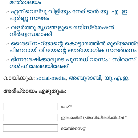
മന്ത്രാലയം
ഏത് വെല്ലു വിളിയും നേരിടാന്‍ യു. എ. ഇ.
പൂർണ്ണ സജ്ജം
വളർത്തു മൃഗങ്ങളുടെ രജിസ്​ട്രേഷൻ
നിർബ്ബന്ധമാക്കി
ശൈഖ് നഹ്യാന്റെ കൊട്ടാരത്തിൽ മുഖ്യമന്ത്ര
പിണറായി വിജയന്റെ ഔദ്യോഗിക സന്ദർശനം
ഭിന്നശേഷിക്കാരുടെ പുനരധിവാസം : സിറാസ്
ഗൾഫ് മേഖലയിലേക്ക്
വായിക്കുക:
social-media
,
അബുദാബി
,
യു.എ.ഇ.
അഭിപ്രായം എഴുതുക:
പേര് *
ഈമെയില്‍ (പ്രസിദ്ധീകരിക്കില്ല) *
വെബ്സൈറ്റ്