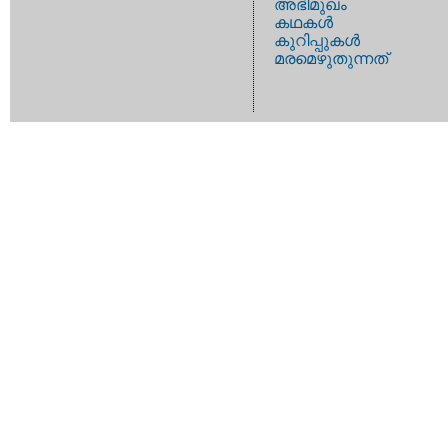
അഭിമുഖം
കഥകള്‍
കുറിപ്പുകള്‍
മരമെഴുതുന്നത്