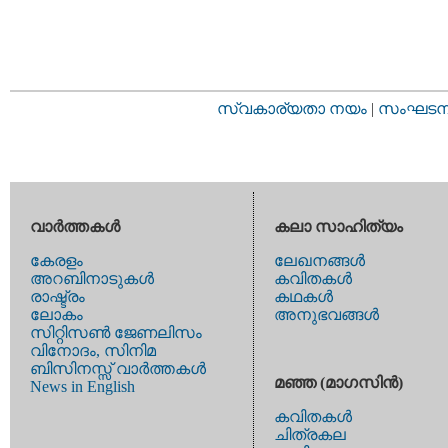
സ്വകാര്യതാ നയം
|
സംഘടനാ 
വാര്‍ത്തകള്‍
കലാ സാഹിത്യം
കേരളം
ലേഖനങ്ങള്‍
അറബിനാടുകള്‍
കവിതകള്‍
രാഷ്ട്രം
കഥകള്‍
ലോകം
അനുഭവങ്ങള്‍
സിറ്റിസണ്‍ ജേണലിസം
വിനോദം, സിനിമ
ബിസിനസ്സ് വാര്‍ത്തകള്‍
മഞ്ഞ (മാഗസിന്‍)
News in English
കവിതകള്‍
ചിത്രകല