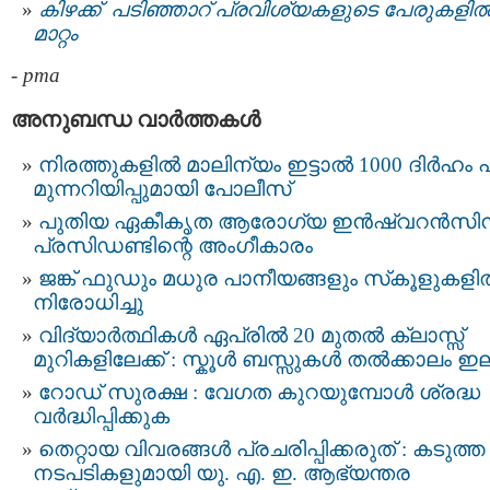
കിഴക്ക് പടിഞ്ഞാറ് പ്രവിശ്യകളുടെ പേരുകളി
മാറ്റം
-
pma
അനുബന്ധ വാര്‍ത്തകള്‍
നിരത്തുകളിൽ മാലിന്യം ഇട്ടാൽ 1000 ദിർഹം പ
മുന്നറിയിപ്പുമായി പോലീസ്
പുതിയ ഏകീകൃത ആരോഗ്യ ഇൻഷ്വറൻസി
പ്രസിഡണ്ടിന്റെ അംഗീകാരം
ജങ്ക് ഫുഡും മധുര പാനീയങ്ങളും സ്‌കൂളുകള
നിരോധിച്ചു
വിദ്യാർത്ഥികൾ ഏപ്രിൽ 20 മുതൽ ക്ലാസ്സ്‌
മുറികളിലേക്ക് : സ്കൂള്‍ ബസ്സുകള്‍ തല്‍ക്കാലം ഇ
റോഡ് സുരക്ഷ : വേഗത കുറയുമ്പോൾ ശ്രദ്ധ
വർദ്ധിപ്പിക്കുക
തെറ്റായ വിവരങ്ങൾ പ്രചരിപ്പിക്കരുത് : കടുത്ത
നടപടികളുമായി യു. എ. ഇ. ആഭ്യന്തര