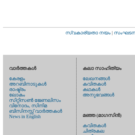
സ്വകാര്യതാ നയം
|
സംഘടനാ 
വാര്‍ത്തകള്‍
കലാ സാഹിത്യം
കേരളം
ലേഖനങ്ങള്‍
അറബിനാടുകള്‍
കവിതകള്‍
രാഷ്ട്രം
കഥകള്‍
ലോകം
അനുഭവങ്ങള്‍
സിറ്റിസണ്‍ ജേണലിസം
വിനോദം, സിനിമ
ബിസിനസ്സ് വാര്‍ത്തകള്‍
മഞ്ഞ (മാഗസിന്‍)
News in English
കവിതകള്‍
ചിത്രകല