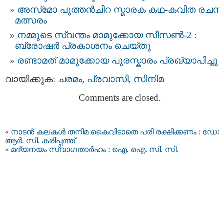
അസ്‌മോ പുത്തൻചിറ സ്മാരക കഥ-കവിത രച
മത്സരം
നമ്മുടെ സ്വന്തം മാമുക്കോയ സീസൺ-2 :
ബ്രോഷർ പ്രകാശനം ചെയ്തു
രണ്ടാമത് മാമുക്കോയ പുരസ്കാരം പ്രഖ്യാപിച്ചു
വായിക്കുക:
ചരമം
,
പ്രവാസി
,
സിനിമ
Comments are closed.
«
നാടൻ കലകൾ തനിമ കൈവിടാതെ പരി രക്ഷിക്കണം : ഡോ
ആർ. സി. കരിപ്പത്ത്
«
മദ്യനയം സ്വാഗതാര്‍ഹം : ഐ. ഐ. സി. സി.