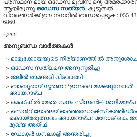
പ്രസ്ഥാന മായ ഒഡേസ മൂവീസിന്റെ അമരക്കാര
ആയിരുന്നു
ഒഡേസ സത്യന്‍
. കൂടുതൽ
വിവരങ്ങൾക്ക് ഈ നമ്പറിൽ ബന്ധപ്പെടുക : 055 43
6860
-
pma
അനുബന്ധ വാര്‍ത്തകള്‍
മാമുക്കോയയുടെ നിര്യാണത്തിൽ അനുശോചിച
ഒഡേസ സത്യനെ അനുസ്മരിച്ചു
ജലീൽ രാമന്തളി വിടവാങ്ങി
ബാബുരാജ് സ്മരണ : ‘ഇന്നലെ മയങ്ങുമ്പോൾ’
ഞായറാഴ്ച
മെഹ്ഫിൽ മേരെ സനം സീസൺ-4 ശനിയാഴ്ച
സെന്‍റ് ജോർജ്ജ് ഓർത്തഡോൿസ്‌ കത്തീഡ്
കൊയ്ത്തുത്സവം ഞായറാഴ്ച : മനോജ് കെ. 
മുഖ്യ അതിഥി
ഡോക്ടർ ധനലക്ഷ്മി അന്തരിച്ചു