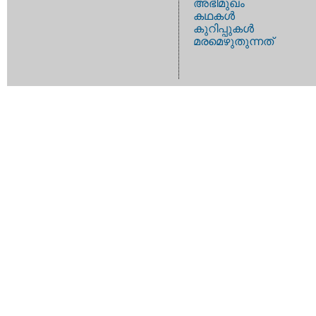
അഭിമുഖം
കഥകള്‍
കുറിപ്പുകള്‍
മരമെഴുതുന്നത്