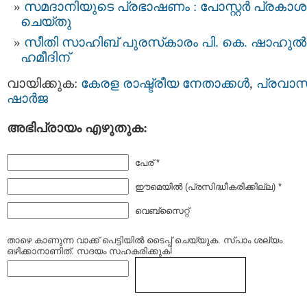
സമദാനിയുടെ പ്രഭാഷണം : പോസ്റ്റർ പ്രകാ
ചെയ്തു
സീതി സാഹിബ് പുരസ്‌കാരം പി. കെ. ഷാഹുൽ
ഹമീദിന്
വായിക്കുക:
കേരള രാഷ്ട്രീയ നേതാക്കള്‍
,
പ്രവാസ
ഷാര്‍ജ
അഭിപ്രായം എഴുതുക:
പേര് *
ഈമെയില്‍ (പ്രസിദ്ധീകരിക്കില്ല) *
വെബ്സൈറ്റ്
താഴെ കാണുന്ന വാക്ക് പെട്ടിയില്‍ ടൈപ്പ്‌ ചെയ്യുക. സ്പാം ശല്യം
ഒഴിക്കാനാണിത്. സദയം സഹകരിക്കുക!