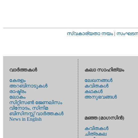
സ്വകാര്യതാ നയം
|
സംഘടനാ 
വാര്‍ത്തകള്‍
കലാ സാഹിത്യം
കേരളം
ലേഖനങ്ങള്‍
അറബിനാടുകള്‍
കവിതകള്‍
രാഷ്ട്രം
കഥകള്‍
ലോകം
അനുഭവങ്ങള്‍
സിറ്റിസണ്‍ ജേണലിസം
വിനോദം, സിനിമ
ബിസിനസ്സ് വാര്‍ത്തകള്‍
മഞ്ഞ (മാഗസിന്‍)
News in English
കവിതകള്‍
ചിത്രകല