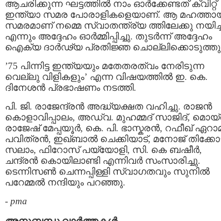
ആചരിക്കുന്ന ഘട്ടത്തിൽ നാം ഓർക്കേണ്ടത് ക്വിറ്റ്
ഇന്ത്യാ സമര പോരാളികളെയാണ്. ആ മഹത്താ
സമരമാണ് നമ്മെ സ്വാതന്ത്ര്യ ത്തിലേക്കു നയിച്
എന്നും അദ്ദേഹം ഓർമ്മിപ്പിച്ചു. തുടർന്ന് അദ്ദേഹം
ഐക്യ ദാർഢ്യ പ്രതിജ്ഞ ചൊല്ലിക്കൊടുത്തു
’75 പിന്നിട്ട ഇന്ത്യയും മതേതരത്വം നേരിടുന്ന
വെല്ലു വിളികളും’ എന്ന വിഷയത്തിൽ ഇ. കെ.
ദിനേശൻ പ്രഭാഷണം നടത്തി.
പി. ജി. രാജേന്ദ്രൻ അദ്ധ്യക്ഷത വഹിച്ചു. രാജൻ
കൊളാവിപ്പാലം, അഡ്വ. മുഹമ്മദ്‌ സാജിദ്, മൊയ്
രാജേഷ് മേപ്പയൂർ, കെ. പി. ഭാസ്കരൻ, റഫീഖ് ഏറാ
പവിത്രൻ, ഇഖ്ബാൽ ചെക്കിയാട്, മനോജ്‌ തിക്കോട
സലാം, ഫിറോസ് പയ്യോളി, സി. കെ ബഷീർ,
ചന്ദ്രൻ കൊയിലാണ്ടി എന്നിവര്‍ സംസാരിച്ചു.
ടെന്നിസൺ ചെന്നപ്പിള്ളി സ്വാഗതവും സുനിൽ
പറേമ്മൽ നന്ദിയും പറഞ്ഞു.
-
pma