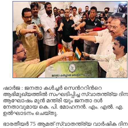
ഷാർജ : ജനതാ കൾച്ചർ സെന്‍ററിന്‍റെ
ആഭിമുഖ്യത്തിൽ സംഘടിപ്പിച്ച സ്വാതന്ത്ര്യ ദി
ആഘോഷം മുൻ മന്ത്രി യും ജനതാ ദൾ
നേതാവുമായ കെ. പി. മോഹനൻ. എം. എൽ. എ.
ഉല്‍ഘാടനം ചെയ്തു.
ഭാരതീയർ 75 ആമത് സ്വാതന്ത്ര്യ വാർഷിക ദിന