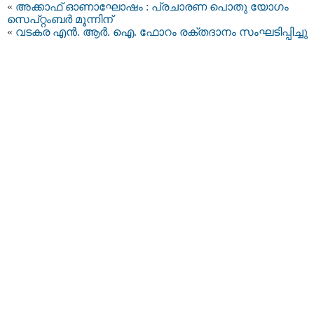
«
അക്കാഫ് ഓണാഘോഷം : പ്രചാരണ പൊതു യോഗം
സെപ്റ്റംബർ മൂന്നിന്
«
വടകര എൻ. ആർ. ഐ. ഫോറം രക്തദാനം സംഘടിപ്പിച്ചു