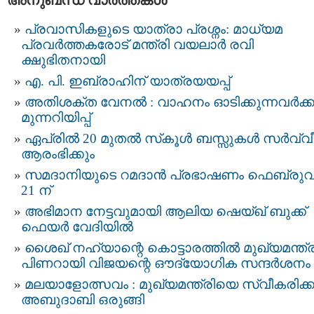
അനുബന്ധ വാര്‍ത്തകള്‍
പ്രവാസികളുടെ യാത്രാ പ്രശ്നം: മാധ്യമ
പ്രവര്‍ത്തകരോട് മന്ത്രി വയലാര്‍ രവി
ക്ഷുഭിതനായി
എ. പി. ഇബ്രാഹിന് യാത്രയയപ്പ്
അതിശക്ത വേനൽ : വാഹനം ഓടിക്കുന്നവർക്ക
മുന്നറിയിപ്പ്
ഏപ്രിൽ 20 മുതൽ സ്‌കൂൾ ബസ്സുകൾ സർവ്വ
ആരംഭിക്കും
സമദാനിയുടെ റമദാൻ പ്രഭാഷണം ഫെബ്രുവ
21 ന്
അഭിമാന നേട്ടവുമായി ആലിയ ഷെയ്ഖ് ബുക്ക്
ഫെയർ വേദിയിൽ
ശൈഖ് നഹ്യാന്റെ കൊട്ടാരത്തിൽ മുഖ്യമന്ത്ര
പിണറായി വിജയന്റെ ഔദ്യോഗിക സന്ദർശനം
മ​ല​യാ​ളോ​ത്സ​വം : മുഖ്യമന്ത്രിയെ സ്വീകരിക
അബുദാബി ഒരുങ്ങി