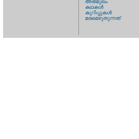
അഭിമുഖം
കഥകള്‍
കുറിപ്പുകള്‍
മരമെഴുതുന്നത്