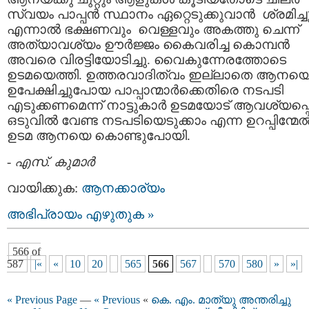
സ്വയം പാപ്പന്‍ സ്ഥാനം ഏറ്റെടുക്കുവാന്‍ ശ്രമിച്ചു
എന്നാല്‍ ഭക്ഷണവും വെള്ളവും അകത്തു ചെന്ന്
അത്യാവശ്യം ഊര്‍ജ്ജം കൈവരിച്ച കൊമ്പന്‍
അവരെ വിരട്ടിയോടിച്ചു. വൈകുന്നേരത്തോടെ
ഉടമയെത്തി. ഉത്തരവാദിത്വം ഇല്ലാതെ ആനയ
ഉപേക്ഷിച്ചുപോയ പാപ്പാന്മാര്‍ക്കെതിരെ നടപടി
എടുക്കണമെന്ന് നാട്ടുകാര്‍ ഉടമയോട് ആവശ്യപ്പെട്
ഒടുവില്‍ വേണ്ട നടപടിയെടുക്കാം എന്ന ഉറപ്പിന്മേല്
ഉടമ ആനയെ കൊണ്ടുപോയി.
-
എസ്. കുമാര്‍
വായിക്കുക:
ആനക്കാര്യം
അഭിപ്രായം എഴുതുക »
566 of
587
|«
«
10
20
565
566
567
570
580
»
»|
« Previous Page
—
« Previous
«
കെ. എം. മാത്യു അന്തരിച്ചു