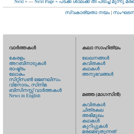
Next »
—
Next Page »
പടക്ക ശാലക്ക് തീ പിടിച്ച് മൂന്നു മ
സ്വകാര്യതാ നയം
|
സംഘടനാ 
വാര്‍ത്തകള്‍
കലാ സാഹിത്യം
കേരളം
ലേഖനങ്ങള്‍
അറബിനാടുകള്‍
കവിതകള്‍
രാഷ്ട്രം
കഥകള്‍
ലോകം
അനുഭവങ്ങള്‍
സിറ്റിസണ്‍ ജേണലിസം
വിനോദം, സിനിമ
ബിസിനസ്സ് വാര്‍ത്തകള്‍
മഞ്ഞ (മാഗസിന്‍)
News in English
കവിതകള്‍
ചിത്രകല
അഭിമുഖം
കഥകള്‍
കുറിപ്പുകള്‍
മരമെഴുതുന്നത്