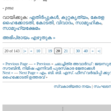
-
pma
വായിക്കുക:
എതിര്‍പ്പുകള്‍
,
കുറ്റകൃത്യം
,
കേരള
ഹൈക്കോടതി
,
കോടതി
,
വിവാദം
,
സാമൂഹികം
,
സാമൂഹ്യക്ഷേമം
അഭിപ്രായം എഴുതുക »
20 of 143
|«
«
10
19
20
21
30
40
»
»|
« Previous Page
—
« Previous
«
ചലച്ചിത്ര അവാര്‍ഡ് : ജയസൂര
സൗബിൻ, നിമിഷ എന്നിവര്‍ പുരസ്‌കാര ജേതാക്കൾ
Next »
—
Next Page »
എം. ബി. ബി. എസ്.​ ഫീസ് വർദ്ധിപ്പി ക്കു
ഹൈക്കോടതി ഉത്തരവ്
»
സ്വകാര്യതാ നയം
|
സംഘടനാ 