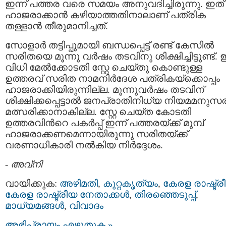
ഇന്ന് പത്തര വരെ സമയം അനുവദിച്ചിരുന്നു. ഇത്
ഹാജരാക്കാൻ കഴിയാത്തതിനാലാണ് പത്രിക
തള്ളാൻ തീരുമാനിച്ചത്.
സോളാർ തട്ടിപ്പുമായി ബന്ധപ്പെട്ട് രണ്ട് കേസിൽ
സരിതയെ മൂന്നു വർഷം തടവിനു ശിക്ഷിച്ചിട്ടുണ്ട്
വിധി മേൽക്കോടതി സ്റ്റേ ചെയ്തു കൊണ്ടുള്ള
ഉത്തരവ് സരിത നാമനിർദേശ പത്രികയ്ക്കൊപ്പം
ഹാജരാക്കിയിരുന്നില്ല. മൂന്നുവർഷം തടവിന്
ശിക്ഷിക്കപ്പെട്ടാൽ ജനപ്രാതിനിധ്യ നിയമമനുസരിച
മത്സരിക്കാനാകില്ല. സ്റ്റേ ചെയ്ത കോടതി
ഉത്തരവിന്‍റെ പകർപ്പ് ഇന്ന് പത്തരയ്ക്ക് മുമ്പ്
ഹാജരാക്കണമെന്നായിരുന്നു സരിതയ്ക്ക്
വരണാധികാരി നൽകിയ നിർദ്ദേശം.
-
അവ്നി
വായിക്കുക:
അഴിമതി
,
കുറ്റകൃത്യം
,
കേരള രാഷ്ട്ര
കേരള രാഷ്ട്രീയ നേതാക്കള്‍
,
തിരഞ്ഞെടുപ്പ്
,
മാധ്യമങ്ങള്‍
,
വിവാദം
അഭിപ്രായം എഴുതുക »