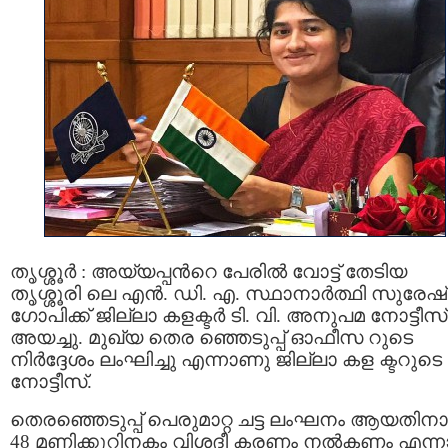
തൃശ്ശൂര്‍ : അയ്യപ്പന്‍റെ പേരില്‍ വോട്ട് തേടിയ
തൃശ്ശൂരി ലെ എന്‍. ഡി. എ. സ്ഥാനാര്‍ത്ഥി സുരേഷ്
ഗോപിക്ക് ജില്ലാ കളക്ടര്‍ ടി. വി. അനുപമ നോട്ടീസ്
അയച്ചു. മുഖ്യ തെര ഞ്ഞെടുപ്പ് ഓഫീസ റുടെ
നിര്‍ദ്ദേശം ലംഘിച്ചു എന്നാണു ജില്ലാ കള ക്ടറുടെ
നോട്ടീസ്.
തെരഞ്ഞെടുപ്പ് പെരുമാറ്റ ചട്ട ലംഘനം ആയതിനാ
48 മണിക്കൂറിനകം വിശദീ കരണം നല്‍കണം എന്ന