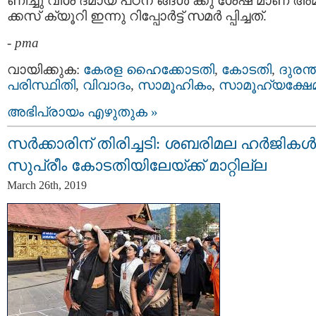
ണിച്ചു വിശ ദമായ പഠന ങ്ങൾ ക്കു ശേഷ മാണ് അമ
ക്കസ് ക്യൂറി ഇന്നു റിപ്പോർട്ട് സമർ പ്പിച്ചത്.
-
pma
വായിക്കുക:
കേരള ഹൈക്കോടതി
,
കോടതി
,
ദുരന്
പരിസ്ഥിതി
,
വിവാദം
,
സാമൂഹികം
,
സാമൂഹ്യക്ഷേ
അഭിപ്രായം എഴുതുക »
സർക്കാരിന് തിരിച്ചടി: ശബരിമല ഹർജികൾ
സുപ്രീം കോടതിയിലേയ്ക്ക് മാറ്റില്ല
March 26th, 2019