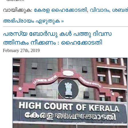
വായിക്കുക:
കേരള ഹൈക്കോടതി
,
വിവാദം
,
ശബര
അഭിപ്രായം എഴുതുക »
പരസ്യ ബോർഡു കൾ പത്തു ദിവസ
ത്തിനകം നീക്കണം : ഹൈക്കോടതി
February 27th, 2019