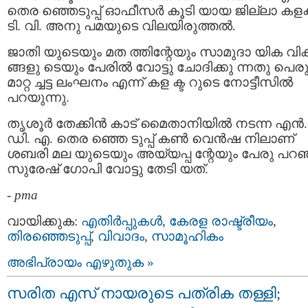
തെര ഞ്ഞെടുപ്പ് ഓഫീസര്‍ കൂടി യായ ജില്ലാ കളക്ട
ടി. വി. അനു പമയുടെ വിലയിരുത്തല്‍.
ജാതി യുടെയും മത ത്തിന്റേയും സാമുദാ യിക വി
ങ്ങളു ടെയും പേരില്‍ വോട്ടു ചോദിക്കു ന്നതു പെര
മാറ്റ ച്ചട്ട ലംഘനം എന്ന് കള ക്ട റുടെ നോട്ടീസില്‍
പറയുന്നു.
തൃശൂർ തേക്കിൻ കാട് മൈതാനിയിൽ നടന്ന എൻ.
ഡി. എ. തെര ഞ്ഞെ ടുപ്പ് കൺ വെൻഷ നിലാണ്
ശബരി മല യുടെയും അയ്യപ്പ ന്റേയും പേരു പറഞ
സുരേഷ് ഗോപി വോട്ടു തേടി യത്.
-
pma
വായിക്കുക:
എതിര്‍പ്പുകള്‍
,
കേരള രാഷ്ട്രീയം
,
തിരഞ്ഞെടുപ്പ്
,
വിവാദം
,
സാമൂഹികം
അഭിപ്രായം എഴുതുക »
സരിത എസ് നായരുടെ പത്രിക തള്ളി;