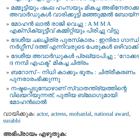
മമ്മൂട്ടിയും ഷംല ഹംസയും മികച്ച അഭിനേതാക്ക
അവാർഡുകൾ വാരിക്കൂട്ടി മഞ്ഞുമ്മൽ ബോയ്സ
മോഹൻ ലാൽ രാജി വെച്ചു : A M M A
എക്സിക്യൂട്ടീവ് കമ്മിറ്റിയും പിരിച്ചു വിട്ടു
ദേശീയ ചലച്ചിത്ര പുരസ്‌കാരം : ഇന്ദിരാ ഗാന്ധി
നർഗ്ഗീസ് ദത്ത് എന്നിവരുടെ പേരുകള്‍ ഒഴിവാക്ക
ദേശീയ അവാര്‍ഡുകള്‍ പ്രഖ്യാപിച്ചു ; ‘റോക്കട്
ദ നമ്പി എഫക്ട്’ മികച്ച ചിത്രം
ബറോസ് – നിധി കാക്കും ഭൂതം : ചിത്രീകരണം
പുനരാരംഭിക്കുന്നു
നഷ്ടപ്പെടുമ്പോഴാണ് സ്വാതന്ത്ര്യത്തിന്റെ
വിലയറിയുന്നത്; പുതിയ ബ്ലോഗുമായി
മോഹൻലാൽ
വായിക്കുക:
actor
,
actress
,
mohanlal
,
national award
,
surabhi
അഭിപ്രായം എഴുതുക: