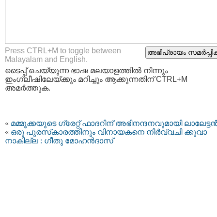
Press CTRL+M to toggle between
Malayalam and English.
ടൈപ്പ്‌ ചെയ്യുന്ന ഭാഷ മലയാളത്തില്‍ നിന്നും
ഇംഗ്ലീഷിലേയ്ക്കും മറിച്ചും ആക്കുന്നതിന് CTRL+M
അമര്‍ത്തുക.
«
മമ്മൂക്കയുടെ ഗ്രേറ്റ് ഫാദറിന് അഭിനന്ദനവുമായി ലാലേട്ടന്
«
ഒരു പുരസ്‌കാരത്തിനും വിനായകനെ നിര്‍വ്വചി ക്കുവാ
നാകില്ല : ഗീതു മോഹന്‍ദാസ്