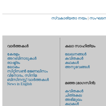
സ്വകാര്യതാ നയം
|
സംഘടനാ 
വാര്‍ത്തകള്‍
കലാ സാഹിത്യം
കേരളം
ലേഖനങ്ങള്‍
അറബിനാടുകള്‍
കവിതകള്‍
രാഷ്ട്രം
കഥകള്‍
ലോകം
അനുഭവങ്ങള്‍
സിറ്റിസണ്‍ ജേണലിസം
വിനോദം, സിനിമ
ബിസിനസ്സ് വാര്‍ത്തകള്‍
മഞ്ഞ (മാഗസിന്‍)
News in English
കവിതകള്‍
ചിത്രകല
അഭിമുഖം
കഥകള്‍