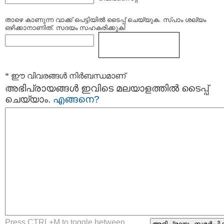
താഴെ കാണുന്ന വാക്ക് പെട്ടിയില്‍ ടൈപ്പ്‌ ചെയ്യുക. സ്പാം ശല്യം
ഒഴിക്കാനാണിത്. സദയം സഹകരിക്കുക!
* ഈ വിവരങ്ങള്‍ നിര്‍ബന്ധമാണ്
അഭിപ്രായങ്ങള്‍ ഇവിടെ മലയാളത്തില്‍ ടൈപ്പ്
ചെയ്യാം.
എങ്ങനെ?
Press CTRL+M to toggle between