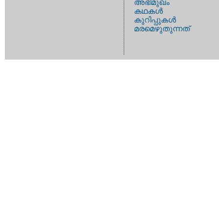
അഭിമുഖം
കഥകള്‍
കുറിപ്പുകള്‍
മരമെഴുതുന്നത്