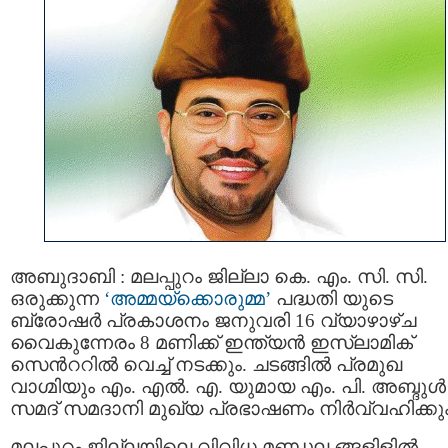
അബുദാബി : മലപ്പുറം ജില്ലാ കെ. എം. സി. സി.
ഒരുക്കുന്ന
‘അമ്മയ്‌ക്കൊരുമ്മ’
പദ്ധതി യുടെ
ബ്രോഷര്‍ പ്രകാശനം ജനുവരി 16 വ്യാഴാഴ്ച
വൈകുന്നേരം 8 മണിക്ക് ഇന്ത്യന്‍ ഇസ്‌ലാമിക്
സെന്‍ററില്‍ വെച്ച് നടക്കും. ചടങ്ങില്‍ പ്രമുഖ
വാഗ്മിയും എം. എല്‍. എ. യുമായ എം. പി. അബ്ദുള്‍
സമദ് സമദാനി മുഖ്യ പ്രഭാഷണം നിര്‍വ്വഹിക്കും
മലപ്പുറം ജില്ലയിലെ വിവിധ മണ്ഡല ങ്ങളിളില്‍