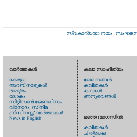
സ്വകാര്യതാ നയം
|
സംഘടനാ 
വാര്‍ത്തകള്‍
കലാ സാഹിത്യം
കേരളം
ലേഖനങ്ങള്‍
അറബിനാടുകള്‍
കവിതകള്‍
രാഷ്ട്രം
കഥകള്‍
ലോകം
അനുഭവങ്ങള്‍
സിറ്റിസണ്‍ ജേണലിസം
വിനോദം, സിനിമ
ബിസിനസ്സ് വാര്‍ത്തകള്‍
മഞ്ഞ (മാഗസിന്‍)
News in English
കവിതകള്‍
ചിത്രകല