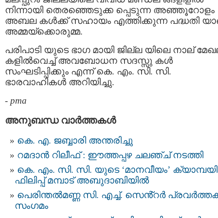
നിന്നായി തെരഞ്ഞെടുക്ക പ്പെടുന്ന അഞ്ഞൂറോളം
അബല കള്‍ക്ക് സഹായം എത്തിക്കുന്ന പദ്ധതി യാ
അമ്മയ്‌ക്കൊരുമ്മ.
പരിപാടി യുടെ ഭാഗ മായി ജില്ല യിലെ നാല് മേ
കളില്‍വെച്ച് അവബോധന സദസ്സു കള്‍
സംഘടിപ്പിക്കും എന്ന് കെ. എം. സി. സി.
ഭാരവാഹികള്‍ അറിയിച്ചു.
-
pma
അനുബന്ധ വാര്‍ത്തകള്‍
കെ. എ. ജബ്ബാരി അന്തരിച്ചു
റമദാൻ റിലീഫ് : ഈത്തപ്പഴ ചലഞ്ച് നടത്തി
കെ. എം. സി. സി. യുടെ ‘മാനവീയം’ ക്യാമ്പയി
ഫിലിപ്പ് മമ്പാട് അബുദാബിയിൽ
പെരിന്തൽമണ്ണ സി. എച്ച്. സെൻ്റർ പ്രവർത്ത
സംഗമം