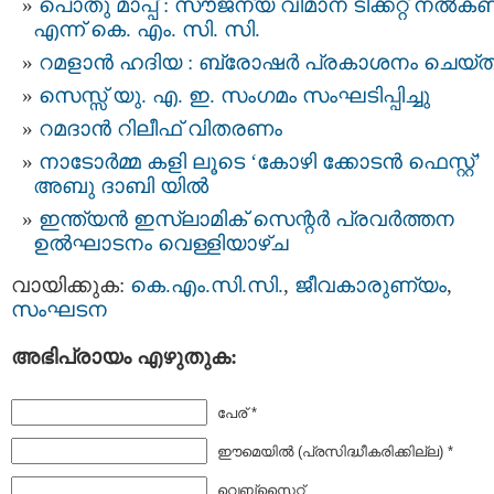
പൊതു മാപ്പ് : സൗജന്യ വിമാന ടിക്കറ്റ് നൽക
എന്ന് കെ. എം. സി. സി.
റമളാൻ ഹദിയ : ബ്രോഷർ പ്രകാശനം ചെയ്ത
സെസ്സ് യു. എ. ഇ. സംഗമം സംഘടിപ്പിച്ചു
റമദാൻ റിലീഫ് വിതരണം
നാടോർമ്മ കളി ലൂടെ ‘കോഴി ക്കോടൻ ഫെസ്റ്റ്’
അബു ദാബി യില്‍
ഇന്ത്യൻ ഇസ്‌ലാമിക് സെന്റർ പ്രവർത്തന
ഉല്‍ഘാടനം വെള്ളിയാഴ്ച
വായിക്കുക:
കെ.എം.സി.സി.
,
ജീവകാരുണ്യം
,
സംഘടന
അഭിപ്രായം എഴുതുക:
പേര് *
ഈമെയില്‍ (പ്രസിദ്ധീകരിക്കില്ല) *
വെബ്സൈറ്റ്