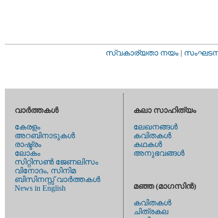
സ്വകാര്യതാ നയം
|
സംഘടനാ 
വാര്‍ത്തകള്‍
കലാ സാഹിത്യം
കേരളം
ലേഖനങ്ങള്‍
അറബിനാടുകള്‍
കവിതകള്‍
രാഷ്ട്രം
കഥകള്‍
ലോകം
അനുഭവങ്ങള്‍
സിറ്റിസണ്‍ ജേണലിസം
വിനോദം, സിനിമ
ബിസിനസ്സ് വാര്‍ത്തകള്‍
മഞ്ഞ (മാഗസിന്‍)
News in English
കവിതകള്‍
ചിത്രകല