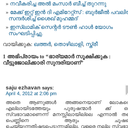
നവീകരിച്ച അൽ മംസാർ ബീച്ച് തുറന്നു
മേക്ക് ഇറ്റ് ഇൻ ദി എമിറേറ്റ്‌സ് : ബുർജീൽ പവ
സന്ദർശിച്ച് ശൈഖ് മുഹമ്മദ്
ഇസ്‌ലാമിക് സെന്റർ ടൗൺ ഹാൾ യോഗം
സംഘടിപ്പിച്ചു.
വായിക്കുക:
ഖത്തര്‍
,
തൊഴിലാളി
,
സ്ത്രീ
1 അഭിപ്രായം to “ഭാര്യമാര്‍ സൂക്ഷിക്കുക :
വീട്ടുജോലിക്കാരി സുന്ദരിയാണ്”
saju ezhavan
says:
April 4, 2012 at 2:06 pm
അതെ ആണുങ്ങള്‍ അങ്ങനെയാണ് ലോകത്
എല്ലായിടത്തേയും പുരുഷന്മാര്‍ ക്ക് ഒ
സ്വഭാവമാണെന്ന് മനസ്സിലായില്ലെ എന്നാല്‍ തന
പെണ്ണിനെ ആരും ചൂഷണ
ചെയ്യുന്നതിഷടപ്പെടുന്നുമില്ല. വളരെ നല്ല സ്വഭ