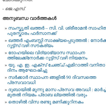
-
ജെ.എസ്.
അനുബന്ധ വാര്‍ത്തകള്‍
സംസ്കൃതി ഖത്തർ – സി. വി. ശ്രീരാമൻ സാഹി
പുരസ്കാരം ഫർസാനക്ക്
ഖത്തര്‍ എംബസ്സി സാക്ഷ്യപ്പെടുത്തല്‍ : നോര്‍ക്
റൂട്ട്സ് വഴി സൗകര്യം
ദോഹയിലെ വിദ്യാഭ്യാസ സ്ഥാപന
ത്തിലേക്ക്നോർക്ക റൂട്ട്സ് വഴി നിയമനം
യു. എ. ഇ. എക്സ് ചേഞ്ച് എമിറാത്തി വനിതാ
ദിനം ആഘോഷിച്ചു
സര്‍ക്കാര്‍ സ്ഥാപന ങ്ങളില്‍ 90 ദിവസത്തെ
പ്രസവാവധി
ദുബായില്‍ മൂന്നു മാസ പ്രസവ അവധി : മാര്‍ച്ച
മുതല്‍ നിയമം പ്രാബ ല്യത്തില്‍ വരും
തൊഴില്‍ വിസ രണ്ടു മണിക്കൂറിനകം