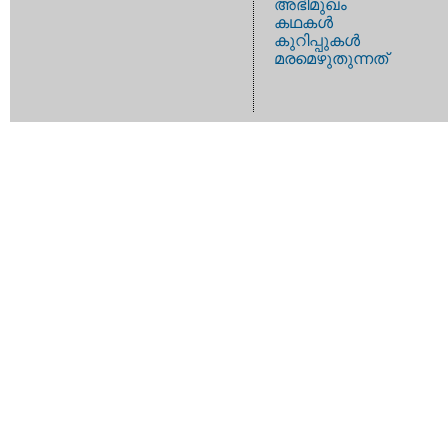
അഭിമുഖം
കഥകള്‍
കുറിപ്പുകള്‍
മരമെഴുതുന്നത്