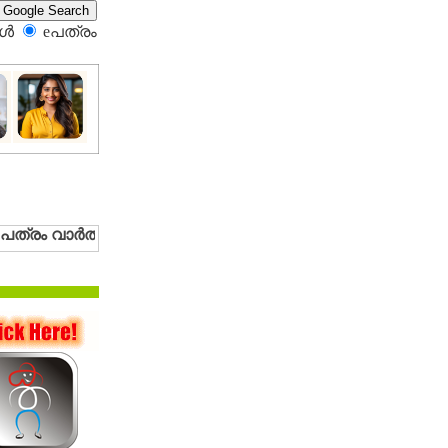
്‍
eപത്രം‍