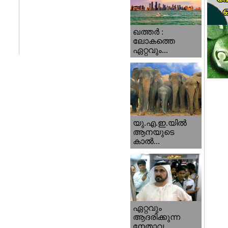
ഖത്തര്‍ :
ലോകത്തെ
ഏറ്റവും...
യു.എ.ഇ.യില്‍
ആനയുടെ
കാല്‍...
ഏറ്റവും
ആദരിക്കുന്ന
നേതാവ...