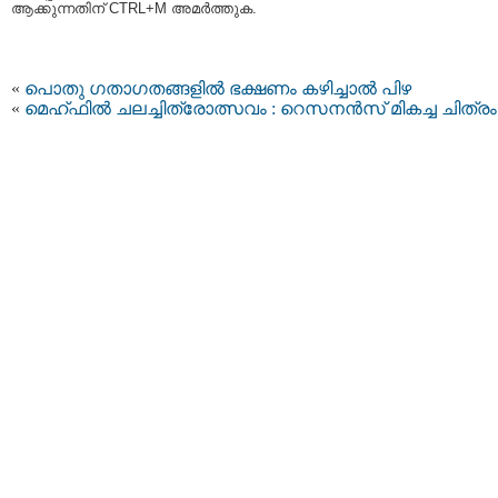
ആക്കുന്നതിന് CTRL+M അമര്‍ത്തുക.
«
പൊതു ഗതാഗതങ്ങളില്‍ ഭക്ഷണം കഴിച്ചാൽ പിഴ
«
മെഹ്ഫിൽ ചലച്ചിത്രോത്സവം : റെസനൻസ് മികച്ച ചിത്രം