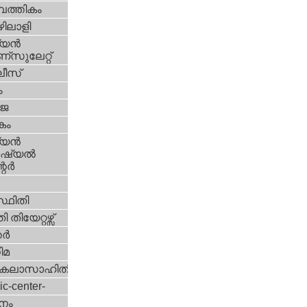
പത്തികം
ിലാളി
യന്‍
സുലേറ്റ്
ീസ്
ം
‍ജ
കം
യന്‍
്യല്‍
ര്‍
്ഥിതി
 തിയേറ്റഴ്സ്
്‍
ിമ
കലാസാഹിതി
ic-center-
നം