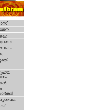
വാസി
ഘടന
എ.ഇ.
ദാബി
ോഷം
മം
മതി
ൂഹ്യ
വനം
ികള്‍
വ
ാര്‍ത്ഥി
്കാരികം
യ്‌