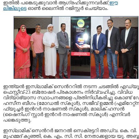
ഇതില്‍ പങ്കെടുക്കുവാന്‍ ആഗ്രഹിക്കുന്നവര്‍ക്ക്
ഈ
ലിങ്കിലൂടെ
ഓണ്‍ ലൈനില്‍ റജിസ്റ്റര്‍ ചെയ്യാം.
ഇന്ത്യൻ ഇസ്‌ലാമിക് സെന്‍ററില്‍ നടന്ന ചടങ്ങിൽ എഡ്യൂ
ഫെസ്റ്റീവ്-23 ബ്രോഷർ പ്രകാശനം നിർവ്വഹിച്ചു. വിവിധ
വിദ്യാഭ്യാസ സ്ഥാപനങ്ങളെ പ്രതിനിധീകരിച്ചു കൊണ്ട് 
ഹസീന ബീഗം (മോഡൽ സ്‌കൂൾ), സജീവ് ഉമ്മൻ (എമിറേറ്റ്സ
ഫ്യൂച്ചർ ഇന്‍റർ നാഷണൽ സ്‌കൂൾ), മാലിക് ഹസൻ
(ഷൈനിംഗ് സ്റ്റാര്‍ ഇന്‍റര്‍ നാഷണൽ സ്‌കൂൾ) എന്നിവര്‍
പങ്കെടുത്തു.
ഇസ്ലാമിക്‌ സെന്‍റർ ജനറൽ സെക്രട്ടറി അഡ്വ. കെ. വി.
മുഹമ്മദ് കുഞ്ഞി, കെ. എം. സി. സി. നേതാക്കളായ യു. അബ്ദ