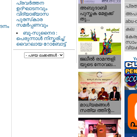
പ്രവർത്തന
പ്ര
അബുദാബി
ഉദ്ഘാടനവും
പുസ്തക മേളക്ക്
അപ
വിദ്യാഭ്യാസ
തു...
പുരസ്‌കാര
abu-d
സമർപ്പണവും
ാദനം
കല
ബൂ-സുനൈദ :
കേര
പെരുന്നാൾ നിസ്കരിച്ച്
സാംസ
വൈറലായ റോബോട്ട്
വ്യക
ജലീല്‍ രാമന്തളി
Y
യുടെ നോവല...
മാധ്യമങ്ങള്‍
സത്യ ത്തിന്റ...