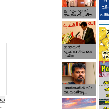
ഇ. എം. എസ്.
ആഗ്രഹിച്ച രീത...
ഇന്ത്യന്‍
എംബസി യിലെ
കമ്യ...
ഷാര്‍ജയില്‍ തീ :
മലയാളിയു...
ം