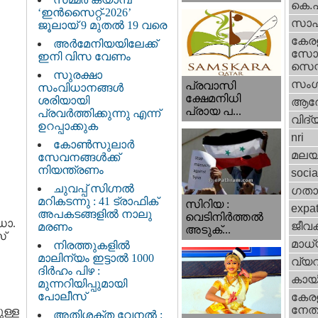
കെ.
‘ഇൻസൈറ്റ്-2026’
സാഹ
ജൂലായ് 9 മുതൽ 19 വരെ
കേര
അർമേനിയയിലേക്ക്
സോഷ
ഇനി വിസ വേണം
സെന്റ
സുരക്ഷാ
സംഗ
പ്രവാസി
സംവിധാനങ്ങൾ
ക്ഷേമനിധി
ശരിയായി
ആര
പ്രായ പ...
പ്രവർത്തിക്കുന്നു എന്ന്
വിദ്
ഉറപ്പാക്കുക
nri
കോൺസുലാർ
മലയ
സേവനങ്ങൾക്ക്
നിയന്ത്രണം
socia
ചുവപ്പ് സിഗ്നൽ
ഗതാ
മറികടന്നു : 41 ട്രാഫിക്
സിറിയ :
expa
അപകടങ്ങളിൽ നാലു
വെടിനിർത്തൽ
ഡോ.
ജീവ
മരണം
അടുക്...
്
മാധ്
നിരത്തുകളിൽ
മാലിന്യം ഇട്ടാൽ 1000
വ്യ
ദിർഹം പിഴ :
കായ
മുന്നറിയിപ്പുമായി
പോലീസ്
കേരള
നേതാ
ുള്ള
അതിശക്ത വേനൽ :