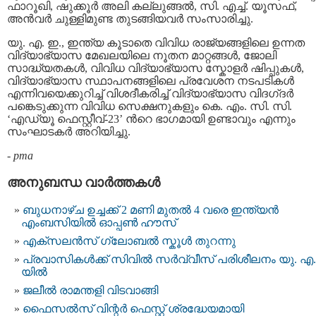
ഫാറൂഖി, ഷുക്കൂർ അലി കല്ലുങ്ങൽ, സി. എച്ച്. യൂസഫ്,
അൻവർ ചുള്ളിമുണ്ട തുടങ്ങിയവര്‍ സംസാരിച്ചു.
യു. എ. ഇ., ഇന്ത്യ കൂടാതെ വിവിധ രാജ്യങ്ങളിലെ ഉന്നത
വിദ്യാഭ്യാസ മേഖലയിലെ നൂതന മാറ്റങ്ങൾ, ജോലി
സാദ്ധ്യതകൾ, വിവിധ വിദ്യാഭ്യാസ സ്കോളർ ഷിപ്പുകൾ,
വിദ്യാഭ്യാസ സ്ഥാപനങ്ങളിലെ പ്രവേശന നടപടികൾ
എന്നിവയെക്കുറിച്ച് വിശദീകരിച്ച് വിദ്യാഭ്യാസ വിദഗ്‌ദർ
പങ്കെടുക്കുന്ന വിവിധ സെക്ഷനുകളും കെ. എം. സി. സി.
‘എഡ്യൂ ഫെസ്റ്റീവ്-23’ ന്‍റെ ഭാഗമായി ഉണ്ടാവും എന്നും
സംഘാടകര്‍ അറിയിച്ചു.
-
pma
അനുബന്ധ വാര്‍ത്തകള്‍
ബുധനാഴ്ച ഉച്ചക്ക് 2 മണി മുതൽ 4 വരെ ഇന്ത്യൻ
എംബസിയിൽ ഓപ്പൺ ഹൗസ്
എക്സലൻസ് ഗ്ലോബൽ സ്കൂൾ തുറന്നു
പ്രവാസികൾക്ക് സിവിൽ സർവ്വീസ് പരിശീലനം യു. എ.
യിൽ
ജലീൽ രാമന്തളി വിടവാങ്ങി
ഫൈസൽസ് വിന്റർ ഫെസ്റ്റ് ശ്രദ്ധേയമായി