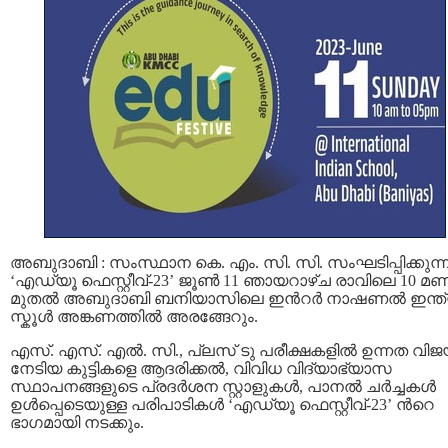
അബുദാബി : സംസ്ഥാന കെ. എം. സി. സി. സംഘടിപ്പിക്കുന്
‘എഡ്യൂ ഫെസ്റ്റീവ്-23’ ജൂൺ 11 ഞായറാഴ്ച രാവിലെ 10 മണ
മുതല്‍ അബുദാബി ബനിയാസിലെ ഇന്‍റർ നാഷണൽ ഇന്ത
സ്കൂൾ അങ്കണത്തില്‍ അരങ്ങേറും.
എസ്. എസ്. എൽ. സി., പ്ലസ് ടു പരീക്ഷകളിൽ ഉന്നത വിജ
നേടിയ കുട്ടികളെ ആദരിക്കൽ, വിവിധ വിദ്യാഭ്യാസ
സ്ഥാപനങ്ങളുടെ പ്രദർശന സ്റ്റാളുകൾ, പാനൽ ചർച്ചകൾ
ഉൾപ്പെടെയുള്ള പരിപാടികൾ ‘എഡ്യൂ ഫെസ്റ്റീവ്-23’ ന്‍റെ
ഭാഗമായി നടക്കും.