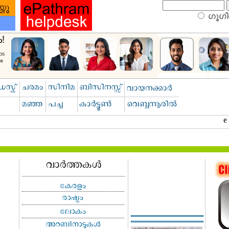
ഗൂഗിള