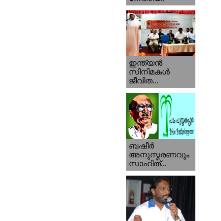
ഇന്ത്യന്‍
സിനിമകള്‍
ജീവിത...
ബഷീര്‍
അനുസ്മരണവും
സാഹിത്...