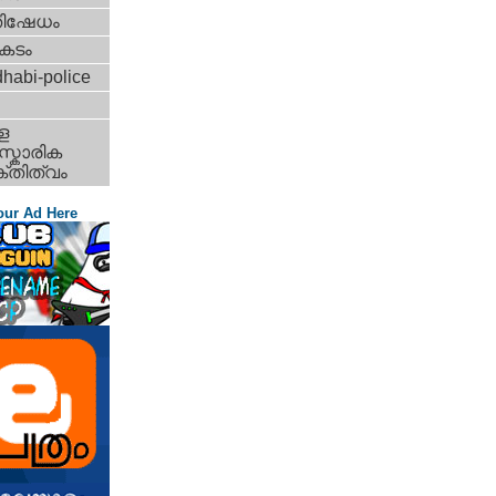
തിഷേധം
കടം
habi-police
ള
്കാരിക
്തിത്വം
our Ad Here