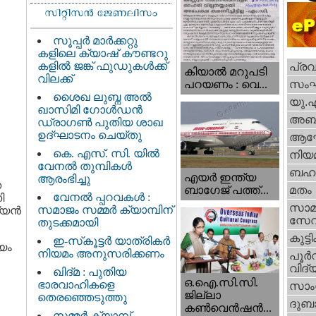
സൂപ്പർ മാർക്കറ്റു
കളിലെ ക്യാഷ് കൗണ്ടറു
കളിൽ ജങ്ക് ഫുഡുകൾക്ക്
പ്ര
കിയാല്‍ മറുപടി
വിലക്ക്
സം
പറയണം : വെ...
ശൈഖ ലുബ്ന അൽ
യു.
ഖാസിമി ഗോൾഡൻ
അബു
ഡ്രാഗൺ പുതിയ ശാഖ
ഉദ്ഘാടനം ചെയ്തു
ആഘ
കെ. എസ്. സി. യിൽ
നിയ
വേനൽ തുമ്പികൾ
ബഹു
എയര്‍ ഇന്ത്യ
ആരംഭിച്ചു
ന
ബാഗേജ് പത്ത്...
മതം
വേനൽ പ്പറവകൾ :
ി
സാമ
സമാജം സമ്മർ ക്യാമ്പിന്
്യൻ
സേ
തുടക്കമായി
കുട്ട
ഇ-സ്‌കൂട്ടർ യാത്രികർ
യം
നിയമം അനുസരിക്കണം
പൂര്‍
വിദ്യ
ഖിദ്മ : പുതിയ
ഒ.ഐ.സി.സി.
ഭാരവാഹികളെ
സാംസ
ജില്ലാ
തെരഞ്ഞെടുത്തു
ദുബാ
കൺവെൻഷൻ...
സമ്മർ ക്യാമ്പ്