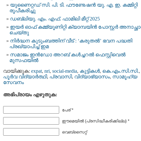
യുണൈറ്റഡ് സി. പി. ടി. ഫൗണ്ടേഷൻ യു. എ. ഇ. കമ്മിറ്റി
രൂപീകരിച്ചു
ഡബ്ലിയു. എം. എഫ്. ഫാമിലി മീറ്റ് 2025
ഇയർ ഓഫ് കമ്മ്യൂണിറ്റി ക്യാമ്പയിൻ പോസ്റ്റർ അനാച്ഛ
ചെയ്തു
നിർദ്ധന കുടുംബത്തിന് വീട് : ‘കരുതൽ’ ഭവന പദ്ധതി
പ്രഖ്യാപിച്ച് ഇമ
സമാജം ഇന്‍ഡോ അറബ് കള്‍ച്ചറല്‍ ഫെസ്റ്റിവെല്‍
മുസഫയിൽ
വായിക്കുക:
expat
,
nri
,
social-media
,
കുട്ടികള്‍
,
കെ.എം.സി.സി.
,
പൂര്‍വ വിദ്യാര്‍ത്ഥി
,
പ്രവാസി
,
വിദ്യാഭ്യാസം
,
സാമൂഹ്യ
സേവനം
അഭിപ്രായം എഴുതുക:
പേര് *
ഈമെയില്‍ (പ്രസിദ്ധീകരിക്കില്ല) *
വെബ്സൈറ്റ്