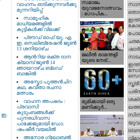
സമാജം
വാഹനം ഓടിക്കുന്നവർക്കു
സാമ്
യുവജനോത്സവം
മുന്നറിയിപ്പ്
തൊഴ
: ഗോപിക...
സാമൂഹിക
ഇന്ത്
മാധ്യമങ്ങളിൽ
കോണ്
കുട്ടികൾക്ക് വിലക്ക്
പോല
പ്രൗഡ് ഓഫ് യു. എ.
ചരമ
ഇ. സെലിബ്രേഷൻ ജൂൺ
13 ശനിയാഴ്ച
ഷാര്
ജലീല്‍ രാമന്തളി
ആൻറിയ രക്ത ദാന
നാട
യുടെ നേര്...
ക്യാമ്പ് ജൂൺ 14
ഇന്ത്
ഞായറാഴ്ച ബ്ലഡ്
സോഷ
ബാങ്കിൽ
സെന്റ
അസ്മോ പുത്തൻചിറ
സ്ത്രീ
കഥ, കവിതാ രചനാ
പരിസ
മത്സരം
ശക്തി
വാഹന അപകടം :
ഭൂമിക്കായി ഒരു
പ്രവാസി
മണിക്കൂര്‍...
ഖത്തര
കുടുംബങ്ങൾക്ക്
സിന
 ഇ.
പുനരധിവാസ
യുവ
പാക്കേജുമായി ഡോ.
ഷംഷീർ വയലിൽ
islam
അനോര ഗ്ലോബൽ
വിമാ