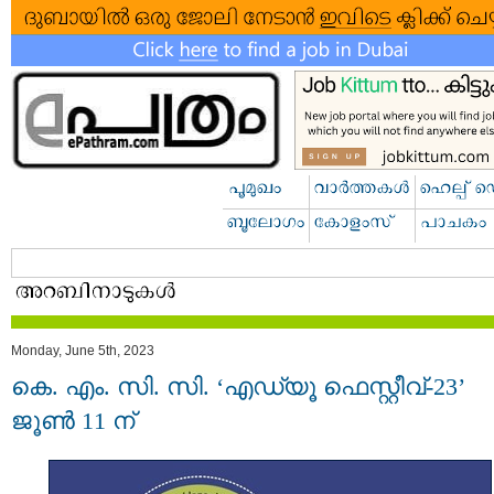
Monday, June 5th, 2023
കെ. എം. സി. സി. ‘എഡ്യൂ ഫെസ്റ്റീവ്-23’
ജൂൺ 11 ന്