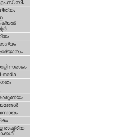
എം.സി.സി.
ിത്യം
ള
്യല്‍
ര്‍
ീതം
ോഗ്യം
യാഭ്യാസം
ാളി സമാജം
l-media
ഗതം
t
കാരുണ്യം
യമങ്ങള്‍
വസായം
ികം
 രാഷ്ട്രീയ
ക്കള്‍