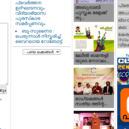
പ്രവർത്തന
പ്ര
അബുദാബി
ഉദ്ഘാടനവും
പുസ്തക മേളക്ക്
അപ
വിദ്യാഭ്യാസ
തു...
പുരസ്‌കാര
abu-d
സമർപ്പണവും
കല
ബൂ-സുനൈദ :
കേര
പെരുന്നാൾ നിസ്കരിച്ച്
സാംസ
വൈറലായ റോബോട്ട്
വ്യക
ജലീല്‍ രാമന്തളി
Y
യുടെ നോവല...
മാധ്യമങ്ങള്‍
ം
സത്യ ത്തിന്റ...