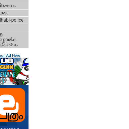
തിഷേധം
കടം
habi-police
ള
്കാരിക
്തിത്വം
our Ad Here