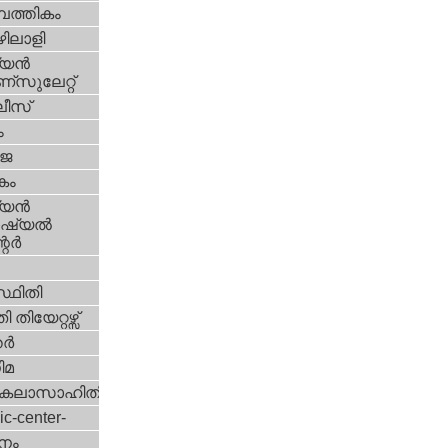
പത്തികം
ിലാളി
യന്‍
സുലേറ്റ്
ീസ്
ം
‍ജ
കം
യന്‍
്യല്‍
ര്‍
്ഥിതി
 തിയേറ്റഴ്സ്
്‍
ിമ
കലാസാഹിതി
ic-center-
നം