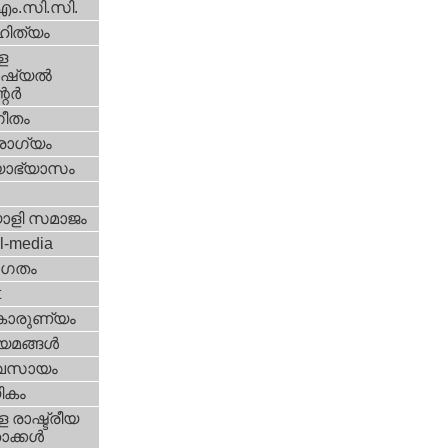
എം.സി.സി.
ിത്യം
ള
്യല്‍
ര്‍
ീതം
ോഗ്യം
യാഭ്യാസം
ാളി സമാജം
l-media
ഗതം
t
കാരുണ്യം
യമങ്ങള്‍
വസായം
ികം
 രാഷ്ട്രീയ
ക്കള്‍