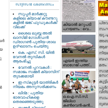
സൂപ്പർ മാർക്കറ്റു
കളിലെ ക്യാഷ് കൗണ്ടറു
കളിൽ ജങ്ക് ഫുഡുകൾക്ക്
പ്ര
കിയാല്‍ മറുപടി
വിലക്ക്
സം
പറയണം : വെ...
ശൈഖ ലുബ്ന അൽ
യു.
ഖാസിമി ഗോൾഡൻ
ര്‍
അബു
ഡ്രാഗൺ പുതിയ ശാഖ
ഉദ്ഘാടനം ചെയ്തു
ആഘ
ിയ
കെ. എസ്. സി. യിൽ
നിയ
വേനൽ തുമ്പികൾ
ു
ബഹു
എയര്‍ ഇന്ത്യ
ആരംഭിച്ചു
ബാഗേജ് പത്ത്...
മതം
വേനൽ പ്പറവകൾ :
സാമ
സമാജം സമ്മർ ക്യാമ്പിന്
സേ
തുടക്കമായി
കുട്ട
ഇ-സ്‌കൂട്ടർ യാത്രികർ
നിയമം അനുസരിക്കണം
‍
പൂര്‍
വിദ്യ
ഖിദ്മ : പുതിയ
ഒ.ഐ.സി.സി.
ഭാരവാഹികളെ
സാംസ
ജില്ലാ
തെരഞ്ഞെടുത്തു
ദുബാ
കൺവെൻഷൻ...
സമ്മർ ക്യാമ്പ്