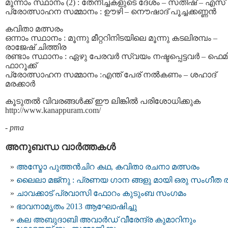
മൂന്നാം സ്ഥാനം (2) : തേനീച്ചകളുടെ ദേശം – സതീഷ്‌ – എസ്
പ്രോത്സാഹന സമ്മാനം : ഊഴി – നൌഷാദ് പൂച്ചക്കണ്ണന്‍
കവിതാ മത്സരം
ഒന്നാം സ്ഥാനം : മൂന്നു മീറ്ററിനിടയിലെ മൂന്നു കടലിരമ്പം –
രാജേഷ്‌ ചിത്തിര
രണ്ടാം സ്ഥാനം : ഏഴു പേരവര്‍ സ്വയം നഷ്ടപ്പെട്ടവര്‍ – ഫെ
ഫാറൂക്ക്
പ്രോത്സാഹന സമ്മാനം :എന്ത് പേര് നല്‍കണം – ശഹാദ്
മരക്കാര്‍
കൂടുതല്‍ വിവരങ്ങള്‍ക്ക് ഈ ലിങ്കില്‍ പരിശോധിക്കുക
http://www.kanappuram.com/
-
pma
അനുബന്ധ വാര്‍ത്തകള്‍
അസ്മോ പുത്തൻചിറ കഥ, കവിതാ രചനാ മത്സരം
ലൈലാ മജ്നു : പ്രണയ ഗാന ങ്ങളു മായി ഒരു സംഗീത ര
ചാവക്കാട് പ്രവാസി ഫോറം കുടുംബ സംഗമം
ഭാവനാമൃതം 2013 ആഘോഷിച്ചു
കല അബുദാബി അവാര്‍ഡ് വീരേന്ദ്ര കുമാറിനും