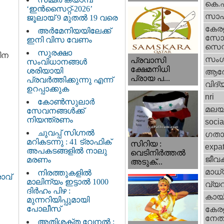
കെ.
‘ഇൻസൈറ്റ്-2026’
സാഹ
ജൂലായ് 9 മുതൽ 19 വരെ
കേര
അർമേനിയയിലേക്ക്
സോഷ
ഇനി വിസ വേണം
സെന്റ
സുരക്ഷാ
മിന
സംഗ
പ്രവാസി
സംവിധാനങ്ങൾ
ക്ഷേമനിധി
ശരിയായി
ആര
പ്രായ പ...
പ്രവർത്തിക്കുന്നു എന്ന്
വിദ്
ഉറപ്പാക്കുക
nri
കോൺസുലാർ
മലയ
സേവനങ്ങൾക്ക്
നിയന്ത്രണം
socia
ചുവപ്പ് സിഗ്നൽ
ഗതാ
മറികടന്നു : 41 ട്രാഫിക്
സിറിയ :
expa
അപകടങ്ങളിൽ നാലു
വെടിനിർത്തൽ
ജീവ
മരണം
അടുക്...
മാധ്
നിരത്തുകളിൽ
ാവ്
മാലിന്യം ഇട്ടാൽ 1000
വ്യ
ദിർഹം പിഴ :
കായ
മുന്നറിയിപ്പുമായി
പോലീസ്
കേരള
നേതാ
അതിശക്ത വേനൽ :