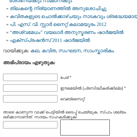
ശോഭനയ്ക്കും സമ്മാനിക്കും
തിലകന്റെ നിര്യാണത്തില്‍ അനുശോചിച്ചു
കവിതകളുടെ ചൊല്‍ക്കാഴ്ചയും നാടകവും ശ്രദ്ധേയമായ
പി. എസ്. വി. സ്റ്റാർ നൈറ്റ്‌ കലാമയൂരം 2012
“അശ്വമേധം” വയലാര്‍ അനുസ്മരണം ഷാര്‍ജയില്‍
എക്സ്പ്രഷന്‍സ്‌ 2011 ഷാര്‍ജയില്‍
വായിക്കുക:
കല
,
കവിത
,
സംഘടന
,
സാംസ്കാരികം
അഭിപ്രായം എഴുതുക:
പേര് *
ഈമെയില്‍ (പ്രസിദ്ധീകരിക്കില്ല) *
വെബ്സൈറ്റ്
താഴെ കാണുന്ന വാക്ക് പെട്ടിയില്‍ ടൈപ്പ്‌ ചെയ്യുക. സ്പാം ശല്യം
ഒഴിക്കാനാണിത്. സദയം സഹകരിക്കുക!