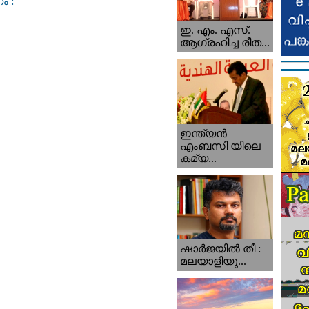
ം :
ഇ. എം. എസ്.
ആഗ്രഹിച്ച രീത...
ഇന്ത്യന്‍
എംബസി യിലെ
കമ്യ...
ഷാര്‍ജയില്‍ തീ :
മലയാളിയു...