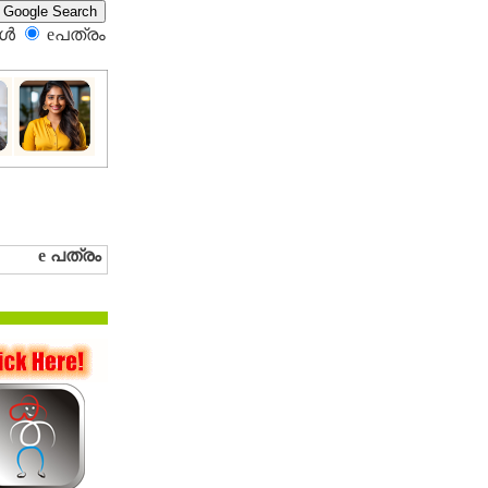
്‍
eപത്രം‍