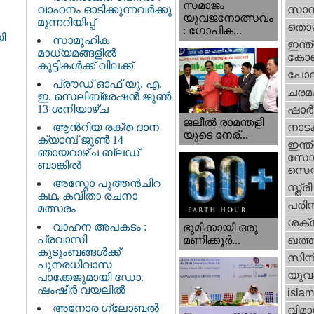
സമാജം
വാഹനം ഓടിക്കുന്നവർക്കു
സാമ്
യുവജനോത്സവം
മുന്നറിയിപ്പ്
തൊഴ
: ഗോപിക...
ി
സാമൂഹിക
ഇന്ത്
മാധ്യമങ്ങളിൽ
കോണ്
കുട്ടികൾക്ക് വിലക്ക്
പോല
പ്രൗഡ് ഓഫ് യു. എ.
ചരമ
ഇ. സെലിബ്രേഷൻ ജൂൺ
13 ശനിയാഴ്ച
ഷാര്
ജലീല്‍ രാമന്തളി
ആൻറിയ രക്ത ദാന
നാട
യുടെ നേര്...
ക്യാമ്പ് ജൂൺ 14
ഇന്ത്
ഞായറാഴ്ച ബ്ലഡ്
സോഷ
ബാങ്കിൽ
സെന്റ
അസ്മോ പുത്തൻചിറ
സ്ത്രീ
കഥ, കവിതാ രചനാ
പരിസ
മത്സരം
ശക്തി
വാഹന അപകടം :
ഭൂമിക്കായി ഒരു
പ്രവാസി
മണിക്കൂര്‍...
ഖത്തര
കുടുംബങ്ങൾക്ക്
സിന
പുനരധിവാസ
യുവ
പാക്കേജുമായി ഡോ.
ഷംഷീർ വയലിൽ
islam
അനോര ഗ്ലോബൽ
വിമാ