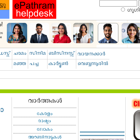
ഗൂഗിള
ാ