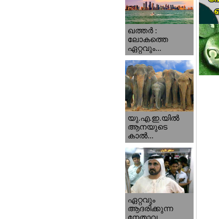
ഖത്തര്‍ :
ലോകത്തെ
ഏറ്റവും...
യു.എ.ഇ.യില്‍
ആനയുടെ
കാല്‍...
ഏറ്റവും
ആദരിക്കുന്ന
നേതാവ...