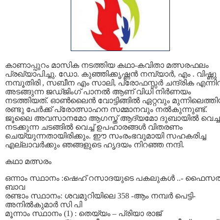
കാണാപ്പുറം മാസിക നടത്തിയ കഥാ-കവിതാ മത്സരഫലം
പ്രഖ്യാപിച്ചു. ഡോ. കുഞ്ഞിക്കൃഷ്ണന്‍ നമ്പ്യാര്‍, എം . വിഷ്ണു
നമ്പൂതിരി , സബീന എം സാലി, പ്രോഫസ്സര്‍ ചന്ദ്രിക എന്നിവ
അടങ്ങുന്ന ജഡ്ജിംഗ് പാനല്‍ ആണ് വിധി നിര്‍ണയം
നടത്തിയത്. ഓണ്‍ലൈന്‍ വോട്ടിങ്ങില്‍ ഏറ്റവും മുന്നിലെത്ത
രണ്ടു പേര്‍ക്ക് പ്രോത്സാഹന സമ്മാനവും നല്‍കുന്നുണ്ട്.
ജൂലൈ അവസാനമോ ആഗസ്ത് ആദ്യമോ ദുബായില്‍ വെച്ച
നടക്കുന്ന ചടങ്ങില്‍ വെച്ച് ഉപഹാരങ്ങള്‍ വിതരണം
ചെയ്യുന്നതായിരിക്കും. ഈ സംരംഭവുമായി സഹകരിച്ച
എല്ലാവര്‍ക്കും ഞങ്ങളുടെ ഹൃദയം നിറഞ്ഞ നന്ദി.
കഥാ മത്സരം
ഒന്നാം സ്ഥാനം :ഷെഹ് റസാദയുടെ പകലുകൾ ..- ഫൈസല്
ബാവ
രണ്ടാം സ്ഥാനം: ശവമുറിയിലെ 358 -ആം നമ്പര്‍ പെട്ടി-
അനില്‍കുമാര്‍ സി പി
മൂന്നാം സ്ഥാനം (1) : തെയ്യം – പ്രിയാ രാജ്