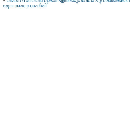
«
വിമാന സര്‍വ്വീസുകള്‍ എത്രയും വേഗം പുനരാരംഭിക്കണ
യുവ കലാ സാഹിതി