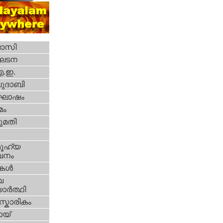
വാസി
ഘടന
എ.ഇ.
ദാബി
ോഷം
മം
മതി
ൂഹ്യ
വനം
ികള്‍
വ
ാര്‍ത്ഥി
്കാരികം
യ്‌