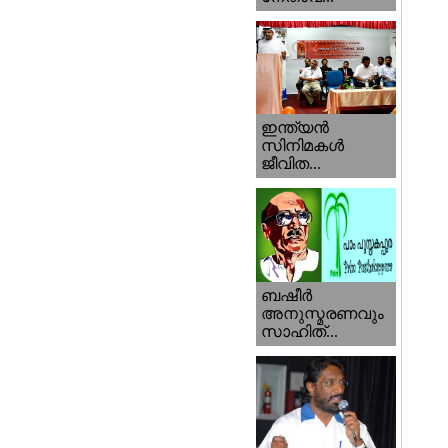
ഇന്ത്യന്‍
സിനിമകള്‍
ജീവിത...
ബഷീര്‍
അനുസ്മരണവും
സാഹിത്...