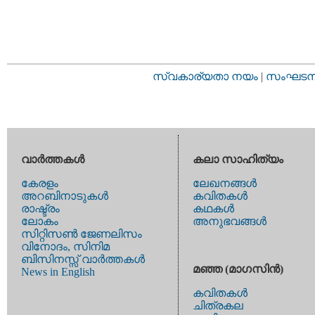
സ്വകാര്യതാ നയം
|
സംഘടനാ 
വാര്‍ത്തകള്‍
കലാ സാഹിത്യം
കേരളം
ലേഖനങ്ങള്‍
അറബിനാടുകള്‍
കവിതകള്‍
രാഷ്ട്രം
കഥകള്‍
ലോകം
അനുഭവങ്ങള്‍
സിറ്റിസണ്‍ ജേണലിസം
വിനോദം, സിനിമ
ബിസിനസ്സ് വാര്‍ത്തകള്‍
മഞ്ഞ (മാഗസിന്‍)
News in English
കവിതകള്‍
ചിത്രകല