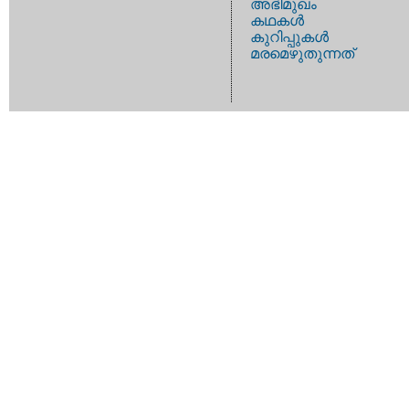
അഭിമുഖം
കഥകള്‍
കുറിപ്പുകള്‍
മരമെഴുതുന്നത്