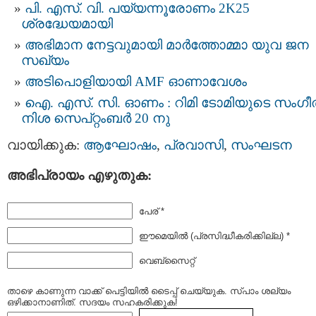
പി. എസ്. വി. പയ്യന്നൂരോണം 2K25
ശ്രദ്ധേയമായി
അഭിമാന നേട്ടവുമായി മാർത്തോമ്മാ യുവ ജന
സഖ്യം
അടിപൊളിയായി AMF ഓണാവേശം
ഐ. എസ്. സി. ഓണം : റിമി ടോമിയുടെ സംഗീ
നിശ സെപ്റ്റംബർ 20 നു
വായിക്കുക:
ആഘോഷം
,
പ്രവാസി
,
സംഘടന
അഭിപ്രായം എഴുതുക:
പേര് *
ഈമെയില്‍ (പ്രസിദ്ധീകരിക്കില്ല) *
വെബ്സൈറ്റ്
താഴെ കാണുന്ന വാക്ക് പെട്ടിയില്‍ ടൈപ്പ്‌ ചെയ്യുക. സ്പാം ശല്യം
ഒഴിക്കാനാണിത്. സദയം സഹകരിക്കുക!