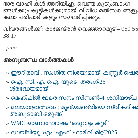
ഭാര വാഹി കള്‍ അറിയിച്ചു. വെണ്മ കുടുംബാംഗ
ങ്ങള്‍ക്കും കുട്ടികള്‍ക്കുമായി വിവിധ മല്‍സര ങ്ങളു
കലാ പരിപാടി കളും സംഘടിപ്പിക്കും.
വിവരങ്ങള്‍ക്ക് : രാജേന്ദ്രന്‍ വെഞ്ഞാറമൂട് – 050 5
38 17
-
pma
അനുബന്ധ വാര്‍ത്തകള്‍
ഈദ് രാവ് : സംഗീത നിശയുമായി കണ്ണൂർ ഷെര
ഐ. സി. എ. ഐ. യുടെ ‘തരംഗ്-26’
ശ്രദ്ധേയമായി
മെഹ്ഫിൽ മേരെ സനം സീസൺ-4 ശനിയാഴ്ച
മ​ല​യാ​ളോ​ത്സ​വം : മുഖ്യമന്ത്രിയെ സ്വീകരിക
അബുദാബി ഒരുങ്ങി
WMC ഓണാഘോഷം ‘ഒരുവട്ടം കൂടി’
ഡബ്ലിയു. എം. എഫ്. ഫാമിലി മീറ്റ് 2025