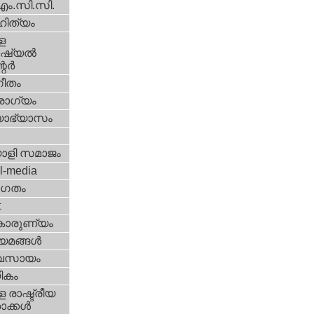
എം.സി.സി.
ിത്യം
ള
്യല്‍
ര്‍
ീതം
ോഗ്യം
യാഭ്യാസം
ാളി സമാജം
l-media
ഗതം
t
കാരുണ്യം
യമങ്ങള്‍
വസായം
ികം
 രാഷ്ട്രീയ
ക്കള്‍