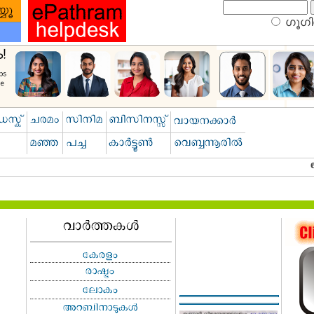
ഗൂഗിള