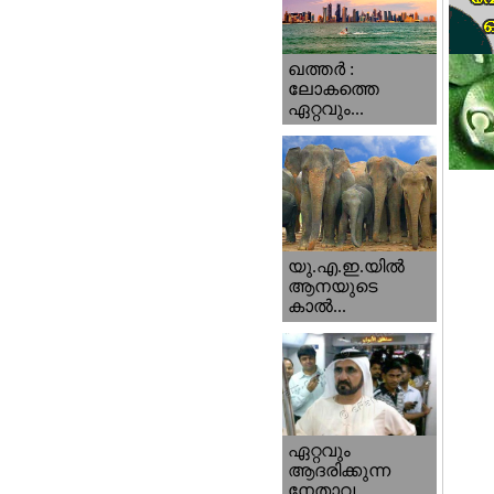
ഖത്തര്‍ :
ലോകത്തെ
ഏറ്റവും...
യു.എ.ഇ.യില്‍
ആനയുടെ
കാല്‍...
ഏറ്റവും
ആദരിക്കുന്ന
നേതാവ...