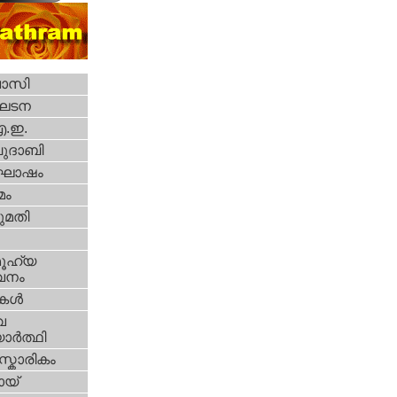
വാസി
ഘടന
എ.ഇ.
ദാബി
ോഷം
മം
മതി
ൂഹ്യ
വനം
ികള്‍
വ
ാര്‍ത്ഥി
്കാരികം
യ്‌