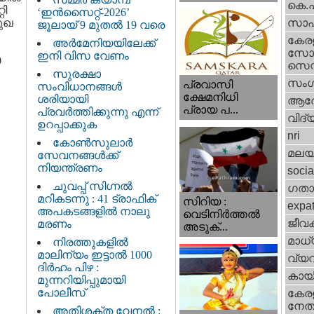
കെ.
റി
‘ഇൻസൈറ്റ്-2026’
മുഖ
സാഹ
ജൂലായ് 9 മുതൽ 19 വരെ
കേര
അർമേനിയയിലേക്ക്
സോഷ
ഇനി വിസ വേണം
0
സെന്റ
സുരക്ഷാ
സംഗ
പ്രവാസി
സംവിധാനങ്ങൾ
ക്ഷേമനിധി
ശരിയായി
ആര
പ്രായ പ...
പ്രവർത്തിക്കുന്നു എന്ന്
വിദ്
ഉറപ്പാക്കുക
nri
കോൺസുലാർ
മലയ
സേവനങ്ങൾക്ക്
നിയന്ത്രണം
socia
ചുവപ്പ് സിഗ്നൽ
ഗതാ
മറികടന്നു : 41 ട്രാഫിക്
സിറിയ :
expa
അപകടങ്ങളിൽ നാലു
വെടിനിർത്തൽ
ജീവ
മരണം
അടുക്...
മാധ്
നിരത്തുകളിൽ
മാലിന്യം ഇട്ടാൽ 1000
വ്യ
ദിർഹം പിഴ :
കായ
മുന്നറിയിപ്പുമായി
പോലീസ്
കേരള
നേതാ
അതിശക്ത വേനൽ :