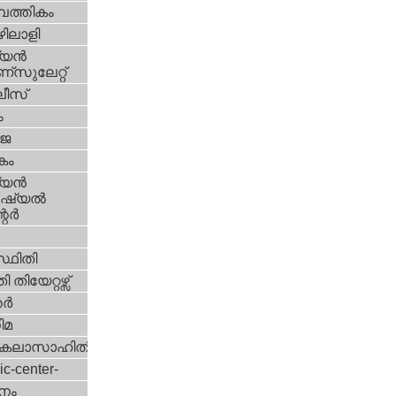
പത്തികം
ിലാളി
യന്‍
സുലേറ്റ്
ീസ്
ം
‍ജ
കം
യന്‍
്യല്‍
ര്‍
്ഥിതി
 തിയേറ്റഴ്സ്
്‍
ിമ
കലാസാഹിതി
ic-center-
നം