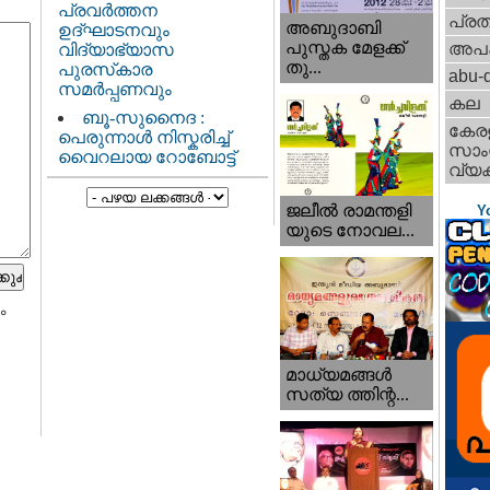
പ്രവർത്തന
പ്ര
അബുദാബി
ഉദ്ഘാടനവും
പുസ്തക മേളക്ക്
അപ
വിദ്യാഭ്യാസ
തു...
പുരസ്‌കാര
abu-d
സമർപ്പണവും
കല
ബൂ-സുനൈദ :
കേര
പെരുന്നാൾ നിസ്കരിച്ച്
സാംസ
വൈറലായ റോബോട്ട്
വ്യക
ജലീല്‍ രാമന്തളി
Y
യുടെ നോവല...
ം
മാധ്യമങ്ങള്‍
സത്യ ത്തിന്റ...