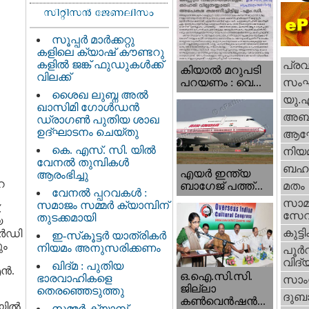
സൂപ്പർ മാർക്കറ്റു
കളിലെ ക്യാഷ് കൗണ്ടറു
കളിൽ ജങ്ക് ഫുഡുകൾക്ക്
പ്ര
കിയാല്‍ മറുപടി
വിലക്ക്
സം
പറയണം : വെ...
ശൈഖ ലുബ്ന അൽ
യു.
ഖാസിമി ഗോൾഡൻ
അബു
ഡ്രാഗൺ പുതിയ ശാഖ
ഉദ്ഘാടനം ചെയ്തു
ആഘ
കെ. എസ്. സി. യിൽ
നിയ
വേനൽ തുമ്പികൾ
ബഹു
എയര്‍ ഇന്ത്യ
ആരംഭിച്ചു
െ
ബാഗേജ് പത്ത്...
മതം
വേനൽ പ്പറവകൾ :
സാമ
സമാജം സമ്മർ ക്യാമ്പിന്
.
സേ
തുടക്കമായി
യ
കുട്ട
്‍ഡി
ഇ-സ്‌കൂട്ടർ യാത്രികർ
ും
നിയമം അനുസരിക്കണം
പൂര്‍
വിദ്യ
ഖിദ്മ : പുതിയ
്‍.
ഒ.ഐ.സി.സി.
ഭാരവാഹികളെ
സാംസ
ജില്ലാ
തെരഞ്ഞെടുത്തു
ദുബാ
കൺവെൻഷൻ...
ില്‍
സമ്മർ ക്യാമ്പ്