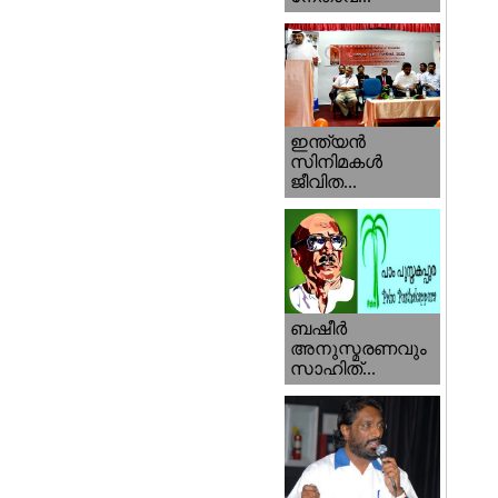
ഇന്ത്യന്‍
സിനിമകള്‍
ജീവിത...
ബഷീര്‍
അനുസ്മരണവും
സാഹിത്...