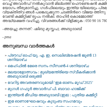
വെച്ച് അവാര്‍ഡ് നല്‍കുവാന്‍ മില്ലത്ത് ഫൌണ്ടേഷന്‍ കമ്മിറ്
യോഗം തീരുമാനിച്ചു. ഗള്‍ഫിലെയും ഇന്ത്യ യിലെയും പ്ര
വ്യക്തിത്വ ങ്ങള്‍ പങ്കെടുക്കുന്ന ചടങ്ങിന്‍റെ വിജയ ത്തിനു
വേണ്ടി കമ്മിറ്റിക്ക് രൂപം നല്‍കി. താഹിര്‍ കൊമ്മോത്ത്‌
അദ്ധ്യക്ഷത വഹിച്ചു. വിവരങ്ങള്‍ക്ക് വിളിക്കുക : 050 90 16 78
-അയച്ചു തന്നത് : ഷിബു മുസ്തഫ, അബുദാബി.
-
pma
അനുബന്ധ വാര്‍ത്തകള്‍
പ്രൗഡ് ഓഫ് യു. എ. ഇ. സെലിബ്രേഷൻ ജൂൺ 13
ശനിയാഴ്ച
മെഹ്ഫിൽ മേരെ സനം സീസൺ-4 ശനിയാഴ്ച
മ​ല​യാ​ളോ​ത്സ​വം : മുഖ്യമന്ത്രിയെ സ്വീകരിക്കാൻ
അബുദാബി ഒരുങ്ങി
വേറിട്ട അവതരണവുമായി ‘ഇമ ഓണം മൂഡ് 2025’
മുഗള്‍ ഗഫൂര്‍ അവാര്‍ഡ് പി. ബാവാ ഹാജിക്ക്
ഇന്ത്യന്‍ മീഡിയ അബുദാബി (ഇമ) : പുതിയ കമ്മിറ്റി
ഇമ ഓണാഘോഷവും കുടുംബ സംഗമവും