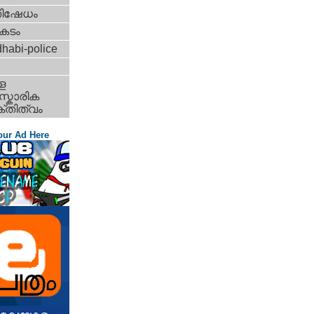
തിഷേധം
കടം
habi-police
ള
്കാരിക
്തിത്വം
our Ad Here