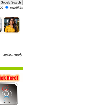
്‍
eപത്രം‍