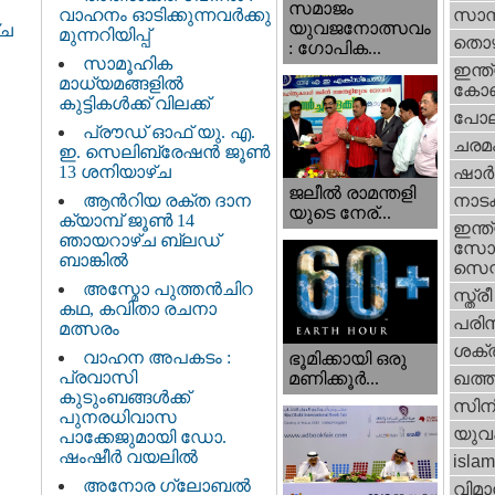
സമാജം
വാഹനം ഓടിക്കുന്നവർക്കു
സാമ്
യുവജനോത്സവം
്ച
മുന്നറിയിപ്പ്
തൊഴ
: ഗോപിക...
സാമൂഹിക
ഇന്ത്
മാധ്യമങ്ങളിൽ
കോണ്
കുട്ടികൾക്ക് വിലക്ക്
പോല
പ്രൗഡ് ഓഫ് യു. എ.
ചരമ
ഇ. സെലിബ്രേഷൻ ജൂൺ
13 ശനിയാഴ്ച
ഷാര്
ജലീല്‍ രാമന്തളി
ആൻറിയ രക്ത ദാന
നാട
യുടെ നേര്...
ക്യാമ്പ് ജൂൺ 14
ഇന്ത്
ഞായറാഴ്ച ബ്ലഡ്
സോഷ
ബാങ്കിൽ
സെന്റ
അസ്മോ പുത്തൻചിറ
സ്ത്രീ
കഥ, കവിതാ രചനാ
പരിസ
മത്സരം
ശക്തി
വാഹന അപകടം :
ഭൂമിക്കായി ഒരു
പ്രവാസി
മണിക്കൂര്‍...
ഖത്തര
കുടുംബങ്ങൾക്ക്
സിന
പുനരധിവാസ
യുവ
പാക്കേജുമായി ഡോ.
ഷംഷീർ വയലിൽ
islam
അനോര ഗ്ലോബൽ
വിമാ