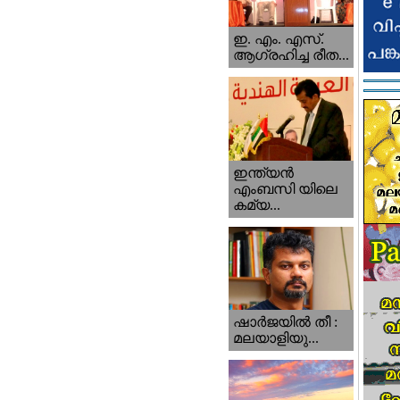
ഇ. എം. എസ്.
ആഗ്രഹിച്ച രീത...
ഇന്ത്യന്‍
എംബസി യിലെ
കമ്യ...
ഷാര്‍ജയില്‍ തീ :
മലയാളിയു...