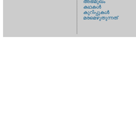
അഭിമുഖം
കഥകള്‍
കുറിപ്പുകള്‍
മരമെഴുതുന്നത്