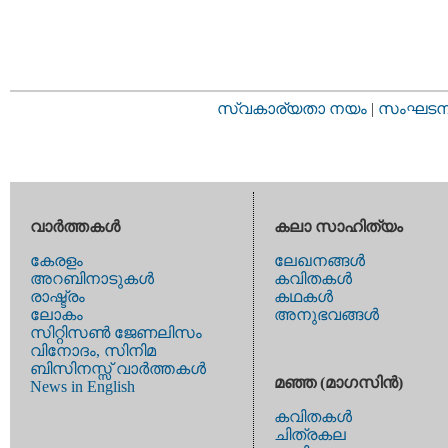
സ്വകാര്യതാ നയം
|
സംഘടനാ 
വാര്‍ത്തകള്‍
കലാ സാഹിത്യം
കേരളം
ലേഖനങ്ങള്‍
അറബിനാടുകള്‍
കവിതകള്‍
രാഷ്ട്രം
കഥകള്‍
ലോകം
അനുഭവങ്ങള്‍
സിറ്റിസണ്‍ ജേണലിസം
വിനോദം, സിനിമ
ബിസിനസ്സ് വാര്‍ത്തകള്‍
മഞ്ഞ (മാഗസിന്‍)
News in English
കവിതകള്‍
ചിത്രകല