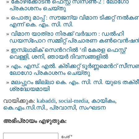
കോഴിക്കോടൻ ഫെസ്റ്റ് സീസൺ-2 : ലോഗോ
പ്രകാശനം ചെയ്തു
പൊതു മാപ്പ് : സൗജന്യ വിമാന ടിക്കറ്റ് നൽക
എന്ന് കെ. എം. സി. സി.
വിമാന യാത്രാ നിരക്ക് വർദ്ധന : ഡൽഹി
ഡയസ്പോറ സമ്മിറ്റ് പ്രചാരണ കൺവെൻഷ
ഇസ്‌ലാമിക് സെൻററിൽ ‘ദി കേരള ഫെസ്റ്റ്’
വെള്ളി, ശനി, ഞായർ ദിവസങ്ങളിൽ
എം. എസ്. എല്‍. ക്രിക്കറ്റ് ടൂര്‍ണ്ണമെന്‍റ് സീ
ലോഗോ പ്രകാശനം ചെയ്തു
മലപ്പുറം ജില്ലാ കെ. എം. സി. സി. യുടെ തക്രീ
ശ്രദ്ധേയമായി
വായിക്കുക:
kabaddi
,
social-media
,
കായികം
,
കെ.എം.സി.സി.
,
പ്രവാസി
,
സംഘടന
അഭിപ്രായം എഴുതുക:
പേര് *