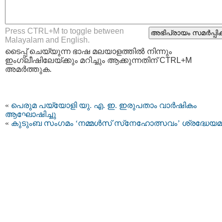
Press CTRL+M to toggle between
Malayalam and English.
ടൈപ്പ്‌ ചെയ്യുന്ന ഭാഷ മലയാളത്തില്‍ നിന്നും
ഇംഗ്ലീഷിലേയ്ക്കും മറിച്ചും ആക്കുന്നതിന് CTRL+M
അമര്‍ത്തുക.
«
പെരുമ പയ്യോളി യു. എ. ഇ. ഇരുപതാം വാർഷികം
ആഘോഷിച്ചു
«
കുടുംബ സംഗമം ‘നമ്മൾസ് സ്‌നേഹോത്സവം’ ശ്രദ്ധേയമ