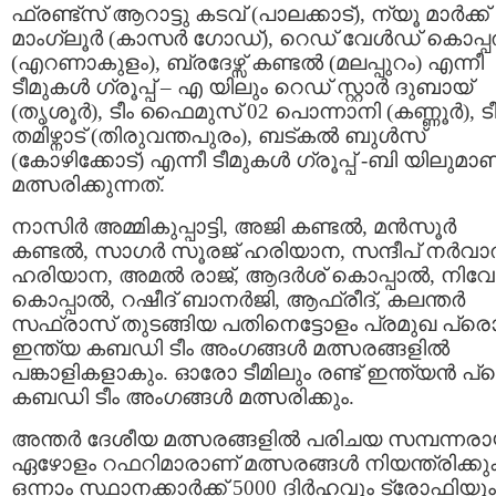
ഫ്രണ്ട്സ് ആറാട്ടു കടവ് (പാലക്കാട്), ന്യൂ മാർക്ക്
മാംഗ്ലൂർ (കാസർ ഗോഡ്), റെഡ് വേൾഡ് കൊപ്
(എറണാകുളം), ബ്രദേഴ്സ് കണ്ടൽ (മലപ്പുറം) എന്നീ
ടീമുകൾ ഗ്രൂപ്പ് – എ യിലും റെഡ് സ്റ്റാർ ദുബായ്
(തൃശൂർ), ടീം ഫൈമുസ്‌ 02 പൊന്നാനി (കണ്ണൂർ), ടീ
തമിഴ്നാട് (തിരുവന്തപുരം), ബട്കൽ ബുൾസ്
(കോഴിക്കോട്) എന്നീ ടീമുകൾ ഗ്രൂപ്പ് -ബി യിലുമാണ
മത്സരിക്കുന്നത്.
നാസിർ അമ്മികുപ്പാട്ടി, അജി കണ്ടൽ, മൻസൂർ
കണ്ടൽ, സാഗർ സൂരജ് ഹരിയാന, സന്ദീപ് നർവ
ഹരിയാന, അമൽ രാജ്, ആദർശ് കൊപ്പാൽ, നിവേദ
കൊപ്പാൽ, റഷീദ് ബാനർജി, ആഫ്രീദ്, കലന്തർ
സഫ്രാസ് തുടങ്ങിയ പതിനെട്ടോളം പ്രമുഖ പ്ര
ഇന്ത്യ കബഡി ടീം അംഗങ്ങൾ മത്സരങ്ങളിൽ
പങ്കാളികളാകും. ഓരോ ടീമിലും രണ്ട് ഇന്ത്യൻ പ്
കബഡി ടീം അംഗങ്ങൾ മത്സരിക്കും.
അന്തർ ദേശീയ മത്സരങ്ങളിൽ പരിചയ സമ്പന്നര
ഏഴോളം റഫറിമാരാണ് മത്സരങ്ങൾ നിയന്ത്രിക്കു
ഒന്നാം സ്ഥാനക്കാർക്ക് 5000 ദിർഹവും ട്രോഫിയും