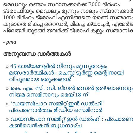
മെഡലും രണ്ടാം സ്ഥാനക്കാർക്ക് 3000 ദിർഹം
ട്രോഫിയും മെഡലും മൂന്നും നാലും സ്‌ഥാനക്കാർക
1000 ദിർഹം ട്രോഫി എന്നിങ്ങനെ യാണ് സമ്മാനം
കൂടാതെ മികച്ച റൈഡർ, മികച്ച ക്യാച്ചർ, എമേർജ
പ്ലേയർ തുടങ്ങിയവർക്ക്‌ ട്രോഫികളും സമ്മാനിക്ക
-
pma
അനുബന്ധ വാര്‍ത്തകള്‍
45 രാജ്യങ്ങളിൽ നിന്നും മുന്നൂറോളം
മത്സരാർത്ഥികൾ : ചെസ്സ് ടൂർണ്ണ മെന്റിനായി
വിപുലമായ ഒരുക്കങ്ങൾ
കെ. എം. സി. സി. ലീഗൽ സെൽ ഉത്ഘാടനവു
നിയമ സെമിനാറും മെയ് 18 ന്
‘ഡയസ്പോറ സമ്മിറ്റ് ഇൻ ഡൽഹി’
പ്രചരണാർത്ഥം മീഡിയ സെമിനാർ
ഡയസ്പോറ സമ്മിറ്റ് ഇൻ ഡൽഹി : പ്രചാരണ
കൺവെൻഷൻ ബുധനാഴ്ച