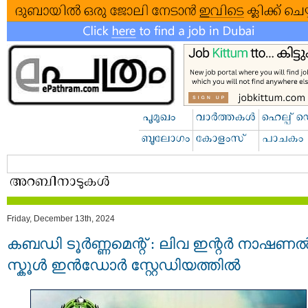
Friday, December 13th, 2024
കബഡി ടൂർണ്ണമെന്റ് : ലിവ ഇന്റർ നാഷണ
സ്കൂൾ ഇൻഡോർ സ്റ്റേഡിയത്തിൽ