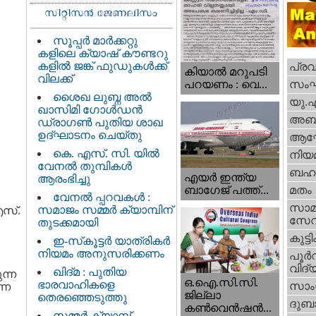
സൂപ്പർ മാർക്കറ്റു
കളിലെ ക്യാഷ് കൗണ്ടറു
കളിൽ ജങ്ക് ഫുഡുകൾക്ക്
പ്ര
കിയാല്‍ മറുപടി
വിലക്ക്
സം
പറയണം : വെ...
ശൈഖ ലുബ്ന അൽ
യു.
ഖാസിമി ഗോൾഡൻ
അബു
ഡ്രാഗൺ പുതിയ ശാഖ
ഉദ്ഘാടനം ചെയ്തു
ആഘ
കെ. എസ്. സി. യിൽ
നിയ
വേനൽ തുമ്പികൾ
ബഹു
എയര്‍ ഇന്ത്യ
ആരംഭിച്ചു
ബാഗേജ് പത്ത്...
മതം
വേനൽ പ്പറവകൾ :
സാമ
സമാജം സമ്മർ ക്യാമ്പിന്
എസ്.
സേ
തുടക്കമായി
കുട്ട
ഇ-സ്‌കൂട്ടർ യാത്രികർ
നിയമം അനുസരിക്കണം
പൂര്‍
വിദ്യ
ഖിദ്മ : പുതിയ
ുന്ന
ഒ.ഐ.സി.സി.
ഭാരവാഹികളെ
സാംസ
ന്ന
ജില്ലാ
തെരഞ്ഞെടുത്തു
ദുബാ
കൺവെൻഷൻ...
സമ്മർ ക്യാമ്പ്