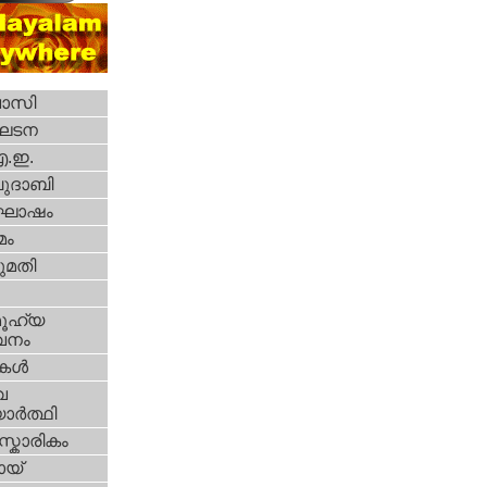
വാസി
ഘടന
എ.ഇ.
ദാബി
ോഷം
മം
മതി
ൂഹ്യ
വനം
ികള്‍
വ
ാര്‍ത്ഥി
്കാരികം
യ്‌