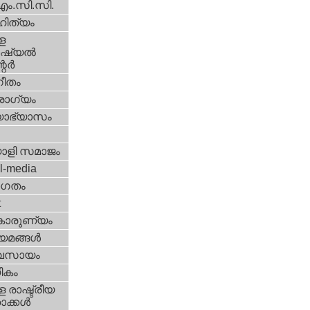
എം.സി.സി.
ിത്യം
ള
്യല്‍
ര്‍
ീതം
ോഗ്യം
യാഭ്യാസം
ാളി സമാജം
l-media
ഗതം
t
കാരുണ്യം
യമങ്ങള്‍
വസായം
ികം
 രാഷ്ട്രീയ
ക്കള്‍