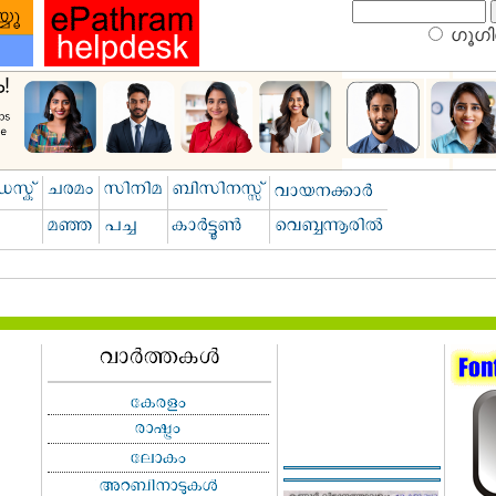
ഗൂഗിള