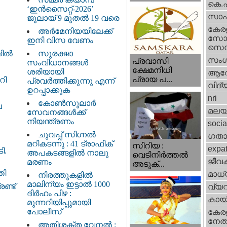
കെ.
‘ഇൻസൈറ്റ്-2026’
സാഹ
ജൂലായ് 9 മുതൽ 19 വരെ
കേര
അർമേനിയയിലേക്ക്
സോഷ
ഇനി വിസ വേണം
സെന്റ
സുരക്ഷാ
യിൽ
സംഗ
പ്രവാസി
സംവിധാനങ്ങൾ
ക്ഷേമനിധി
ശരിയായി
ആര
പ്രായ പ...
റി
പ്രവർത്തിക്കുന്നു എന്ന്
വിദ്
ഉറപ്പാക്കുക
nri
കോൺസുലാർ
ല
മലയ
സേവനങ്ങൾക്ക്
നിയന്ത്രണം
socia
ചുവപ്പ് സിഗ്നൽ
ഗതാ
മറികടന്നു : 41 ട്രാഫിക്
സിറിയ :
expa
ി.
അപകടങ്ങളിൽ നാലു
വെടിനിർത്തൽ
ജീവ
മരണം
അടുക്...
തി
മാധ്
നിരത്തുകളിൽ
മാലിന്യം ഇട്ടാൽ 1000
ണ്ട്
വ്യ
ദിർഹം പിഴ :
കായ
മുന്നറിയിപ്പുമായി
പോലീസ്
കേരള
നേതാ
അതിശക്ത വേനൽ :