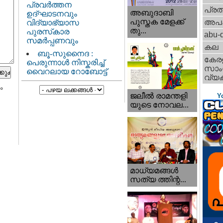
പ്രവർത്തന
പ്ര
അബുദാബി
ഉദ്ഘാടനവും
പുസ്തക മേളക്ക്
അപ
വിദ്യാഭ്യാസ
തു...
പുരസ്‌കാര
abu-d
സമർപ്പണവും
കല
ബൂ-സുനൈദ :
കേര
പെരുന്നാൾ നിസ്കരിച്ച്
സാംസ
വൈറലായ റോബോട്ട്
വ്യക
ം
ജലീല്‍ രാമന്തളി
Y
യുടെ നോവല...
മാധ്യമങ്ങള്‍
സത്യ ത്തിന്റ...