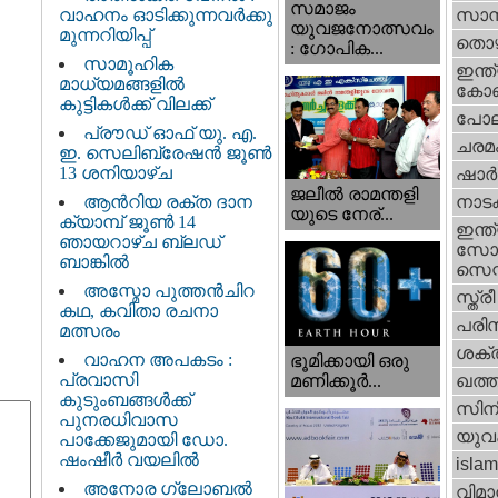
സമാജം
വാഹനം ഓടിക്കുന്നവർക്കു
സാമ്
യുവജനോത്സവം
മുന്നറിയിപ്പ്
തൊഴ
: ഗോപിക...
സാമൂഹിക
ഇന്ത്
മാധ്യമങ്ങളിൽ
കോണ്
കുട്ടികൾക്ക് വിലക്ക്
പോല
പ്രൗഡ് ഓഫ് യു. എ.
ചരമ
ഇ. സെലിബ്രേഷൻ ജൂൺ
13 ശനിയാഴ്ച
ഷാര്
ജലീല്‍ രാമന്തളി
ആൻറിയ രക്ത ദാന
നാട
യുടെ നേര്...
ക്യാമ്പ് ജൂൺ 14
ഇന്ത്
ഞായറാഴ്ച ബ്ലഡ്
സോഷ
ബാങ്കിൽ
സെന്റ
അസ്മോ പുത്തൻചിറ
സ്ത്രീ
കഥ, കവിതാ രചനാ
പരിസ
മത്സരം
ശക്തി
വാഹന അപകടം :
ഭൂമിക്കായി ഒരു
പ്രവാസി
മണിക്കൂര്‍...
ഖത്തര
കുടുംബങ്ങൾക്ക്
സിന
പുനരധിവാസ
യുവ
പാക്കേജുമായി ഡോ.
ഷംഷീർ വയലിൽ
islam
അനോര ഗ്ലോബൽ
വിമാ