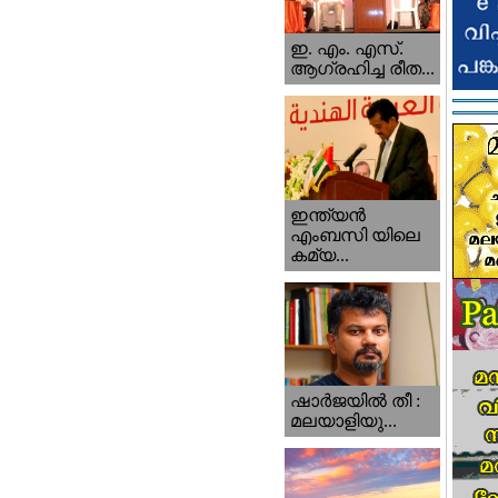
ഇ. എം. എസ്.
ആഗ്രഹിച്ച രീത...
ഇന്ത്യന്‍
എംബസി യിലെ
കമ്യ...
ഷാര്‍ജയില്‍ തീ :
മലയാളിയു...