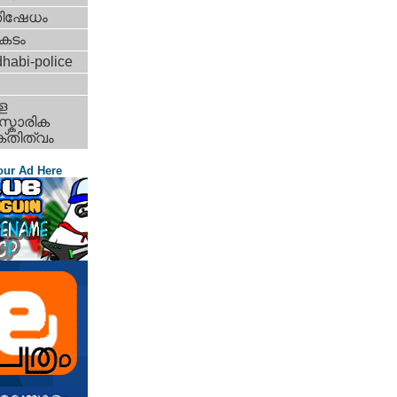
തിഷേധം
കടം
habi-police
ള
്കാരിക
്തിത്വം
our Ad Here