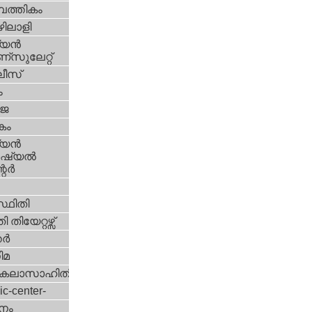
പത്തികം
ിലാളി
യന്‍
സുലേറ്റ്
ീസ്
ം
‍ജ
കം
യന്‍
്യല്‍
ര്‍
്ഥിതി
 തിയേറ്റഴ്സ്
്‍
ിമ
കലാസാഹിതി
ic-center-
നം