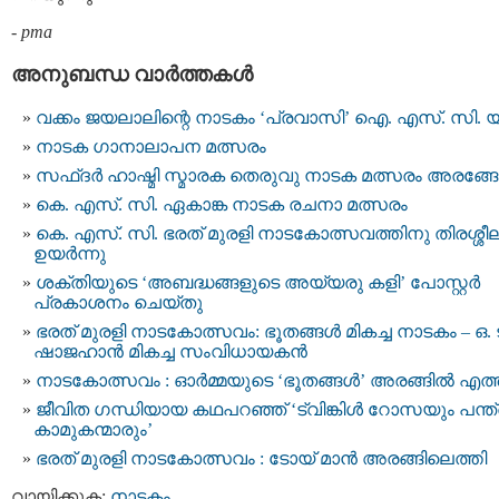
-
pma
അനുബന്ധ വാര്‍ത്തകള്‍
വക്കം ജയലാലിന്റെ നാടകം ‘പ്രവാസി’ ഐ. എസ്. സി. 
നാടക ഗാനാലാപന മത്സരം
സഫ്ദർ ഹാഷ്മി സ്മാരക തെരുവു നാടക മത്സരം അരങ്ങേ
കെ. എസ്. സി. ഏകാങ്ക നാടക രചനാ മത്സരം
കെ. എസ്. സി. ഭരത് മുരളി നാടകോത്സവത്തിനു തിരശ്ശീ
ഉയർന്നു
ശക്തിയുടെ ‘അബദ്ധങ്ങളുടെ അയ്യരു കളി’ പോസ്റ്റർ
പ്രകാശനം ചെയ്തു
ഭരത് മുരളി നാടകോത്സവം: ഭൂതങ്ങൾ മികച്ച നാടകം – ഒ. ട
ഷാജഹാൻ മികച്ച സംവിധായകൻ
നാടകോത്സവം : ഓർമ്മയുടെ ‘ഭൂതങ്ങൾ’ അരങ്ങിൽ എത്
ജീവിത ഗന്ധിയായ കഥപറഞ്ഞ് ‘ട്വിങ്കിൾ റോസയും പന്ത്ര
കാമുകന്മാരും’
ഭരത് മുരളി നാടകോത്സവം : ടോയ്‌ മാൻ അരങ്ങിലെത്തി
വായിക്കുക:
നാടകം