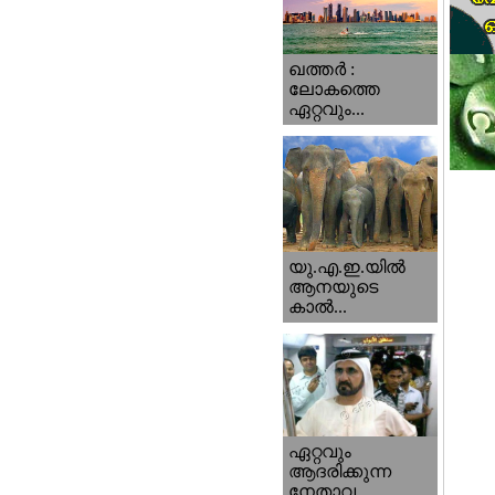
ഖത്തര്‍ :
ലോകത്തെ
ഏറ്റവും...
യു.എ.ഇ.യില്‍
ആനയുടെ
കാല്‍...
ഏറ്റവും
ആദരിക്കുന്ന
നേതാവ...