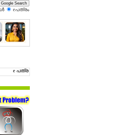
്‍
eപത്രം‍