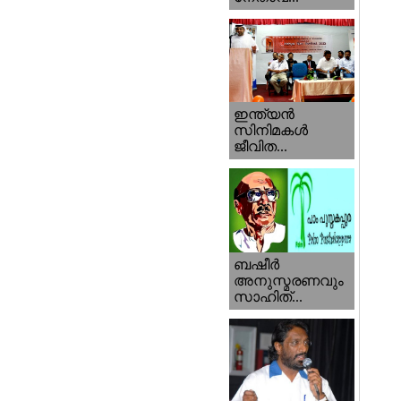
ഇന്ത്യന്‍
സിനിമകള്‍
ജീവിത...
ബഷീര്‍
അനുസ്മരണവും
സാഹിത്...