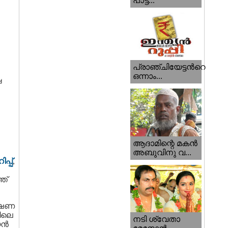
പാട്ട...
പ്രാഞ്ചിയേട്ടന്‍റെ
ഒന്നാം...
ഷ
ആദാമിന്റെ മകന്‍
അബുവിനു വ...
പ്പ്
,
ത്
ഭാഷണ
ിലെ
നടി ശ്വേതാ
ജയൻ