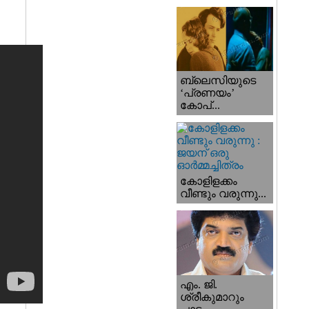
ബ്ലെസിയുടെ
‘പ്രണയം’
കോപ്...
കോളിളക്കം
വീണ്ടും വരുന്നു...
എം. ജി.
ശ്രീകുമാറും