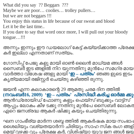
What did you say ?? Beggars ???
Maybe we are poor… coolies… trolley pullers…
but we are not beggars !!!
You enjoy this status in life because of our sweat and blood
Let it be the last time..
If you dare to say that word once more, I will pull out your bloody
tongue…!!!
അന്നും ഇന്നും ഈ ഡയലോഗ് കേട്ട് കയ്യടിക്കാത്ത പ്രേക്
കർ ഇല്ലാ എന്നതാണ് സത്യം.
ഗോസിപ്പ് പേജു കളു മായി ഓൺ ലൈൻ മാധ്യമ ങ്ങൾ
സൈബർ ഇട ങ്ങളിൽ നിറ യുന്നതിനു മുൻപേ സമഗ്ര മായ
വാർത്താ വിശേഷ ങ്ങളു മായി
‘ഇ – പത്രം’
ഞങ്ങ ളുടെ ഇടം
കൃത്യമായി രജിസ്റ്റർ ചെയ്തു കഴിഞ്ഞി രുന്നു.
ജയൻ എന്ന കലാകാരന്റെ 29 ആമതു ചരമ ദിന ത്തിൽ
(നവംബർ16, 2009) ‘ഇ – പത്രം’ പ്രസിദ്ധീ കരിച്ച ഓർമ്മ ക്കുറി
ആൻഡ്രോയിഡ് ഫോണു കളും ഫെയ്‌സ് ബുക്കും വാട്ട്സ്
ആപ്പും ലോകം കീഴ ടക്കു ന്നതിനു മുൻപേ സൈബർ ലോകത്
ഏറെ ജനശ്രദ്ധ ആകർ ഷിക്കു കയും ചെയ്തിരുന്നു.
ഘന ഗാംഭീര്യ മാര്‍ന്ന ശബ്ദ ത്തില്‍ ആകര്‍ഷക മായ സം
ശൈലിയും വശ്യതയാര്‍ന്ന ചിരിയും സാഹ സിക രംഗ ങ്ങള
മെയ് വഴക്ക വും പ്രേക്ഷ കര്‍, വിശിഷ്യാ യുവ ജന ങ്ങള്‍ 