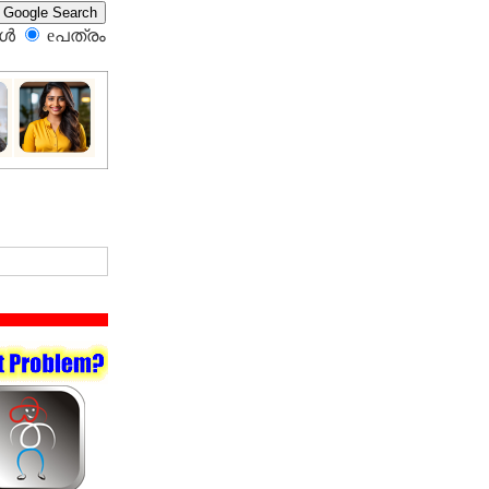
്‍
eപത്രം‍