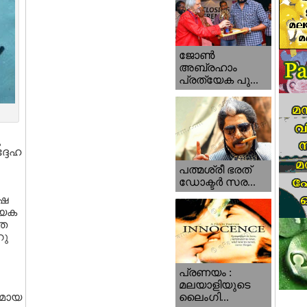
ജോണ്‍
അബ്രഹാം
പ്രത്യേക പു...
ു
്ദേഹ
പത്മശ്രീ ഭരത്
ഡോക്ടര്‍ സര...
േഷ
ായക
്ത
റു
പ്രണയം :
മലയാളിയുടെ
തമായ
ലൈംഗി...