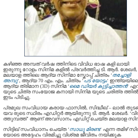
കഴിഞ്ഞ അമ്പത് വർഷ ത്തിനിടെ വിവിധ ഭാഷ കളി ലായി
ഇരുന്നൂ റോളം സിനിമ കളിൽ പ്രവർത്തിച്ച ടി. ആര്‍. ശേഖര്‍,
മലയാള ത്തിലെ ആദ്യ സിനിമാ സ്കോപ്പ് ചിത്രം ‘
തച്ചോളി
അമ്പു
‘, ആദ്യ 70 എം. എം. ചിത്രം ‘
പട യോട്ടം
‘ ഇന്ത്യയില
ആദ്യ ത്രിമാന (3D) സിനിമ ‘
മൈ ഡിയര്‍ കുട്ടിച്ചാത്തന്‍
‘ എന
യുടെ ചിത്ര സംയോജ കനായി സിനിമ യുടെ ചരിത്ര ത്തില്
ഇടം പിടിച്ചു.
പ്രമുഖ സംവിധായ കരായ ഫാസിൽ, സിദ്ധീഖ് – ലാൽ തുടങ്
യവ രുടെ സ്ഥിരം എഡിറ്റർ ആയിരുന്നു ടി. ആര്‍. ശേഖര്‍. ‘വി
ത്തുമ്പത്ത്’ ആണ് അവസാനം എഡിറ്റ് ചെയ്ത മലയാള സിന
സിദ്ദിഖ് സംവിധാനം ചെയ്ത ‘
സാധു മിരണ്ട
‘ എന്ന തമിഴ് സി
യോടെ അദ്ദേഹം വിരമിച്ചു വിശ്രമ ജീവിതം നയിക്കുക