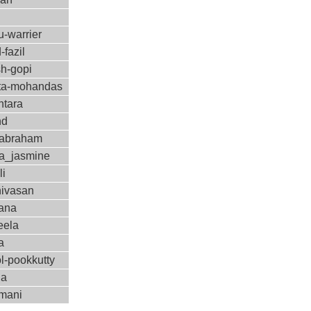
-warrier
-fazil
sh-gopi
a-mohandas
ntara
nd
-abraham
a_jasmine
li
nivasan
ana
eela
a
l-pookkutty
ha
amani