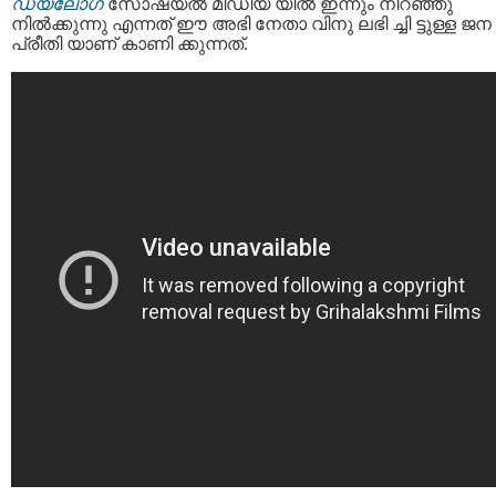
ഡയലോഗ്
സോഷ്യൽ മീഡിയ യിൽ ഇന്നും നിറഞ്ഞു
നിൽക്കുന്നു എന്നത് ഈ അഭി നേതാ വിനു ലഭി ച്ചി ട്ടുള്ള ജന
പ്രീതി യാണ് കാണി ക്കുന്നത്.