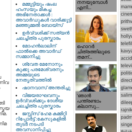
നനയുമ്പോള്‍
മമ്മൂട്ടിയും ഷംല
mamm
എനി...
ഹംസയും മികച്ച
cinem
അഭിനേതാക്കൾ :
അവാർഡുകൾ വാരിക്കൂട്ടി
prithv
മഞ്ഞുമ്മൽ ബോയ്സ്
swet
ഉർവ്വശിക്ക് സത്യൻ
holl
ചലച്ചിത്ര പുരസ്കാരം
telef
മോഹൻലാലിന്
ഹൊറര്‍
kavy
ഫാല്‍ക്കെ അവാര്‍ഡ്
ചിത്രത്തിലൂടെ
സമ്മാനിച്ചു
തമന്...
accid
ശ്വേത മേനോനും
telev
കുക്കു പരമേശ്വരനും
politi
അമ്മയുടെ
െ
നേതൃത്വത്തിൽ
direc
്നിവ
‍
ഷാനവാസ് അന്തരിച്ചു
glam
sali
വിജയരാഘവനും
'ഞാന്‍
ഉര്‍വ്വശിക്കും ദേശീയ
പന്ത്രണ്ടാം
dilee
ങി
ചലച്ചിത്ര പുരസ്കാരം
ക്ലാസു...
സ്മയ
rajni
ിമ.
ജസ്റ്റിസ്‌ ഹേമ കമ്മിറ്റി
padm
റിപ്പോർട്ട് : കേസുകളിൽ
നിമ
തുടർ നടപടി
singe
അവസാനിപ്പിച്ചു
thila