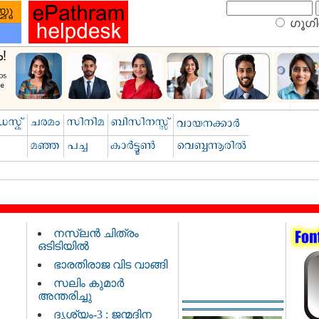
ഗൂഗിള
നസ്‌ലൻ ചിത്രം
ഒടിടിയിൽ
ഭാരതിരാജ വിട വാങ്ങി
സലിം കുമാർ
അന്തരിച്ചു
ദൃശ്യം-3 : ജന്മദിന