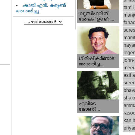
ഷാജി എൻ. കരുൺ
tamil
അന്തരിച്ചു
'ലൂസിഫറി'ന്
manju
ശേഷം ‘ഉണ്ട’; ...
fahad
sure
mamt
naya
lege
ഗിരീഷ് കര്‍ണാട്
john
അന്തരിച്ച...
meer
asif a
sree
bhav
shak
എവിടെ
amm
ജോണ്‍?...
rasoo
kani
priy