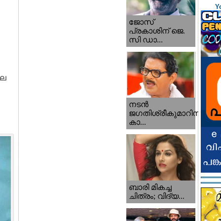
Y
ജോസ്
പ്രകാശിന് ജെ.
സി ഡാ...
ാല
നടന്‍
ജഗതിശ്രീകുമാറിനു
കാ...
ബാരി മികച്ച
ചിത്രം; വിദ്യ...