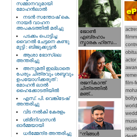
സമ്മാനവുമായി
മോഹൻലാൽ
നടന്‍ സന്തോഷ് കെ.
നായര്‍ വാഹന
അപകടത്തില്‍ മരിച്ചു
actre
ജോണ്‍
പടക്കം പൊട്ടിച്ച
film
എബ്രഹാം
വൈറൽ ചേട്ടനെ കണ്ടു
സ്മാരക ഹ്രസ...
contr
മുട്ടി : ബിജുക്കുട്ടൻ
obitu
ആശാ ഭോസ്‌ലെ
actor
അന്തരിച്ചു
awar
അനുമതി ഇല്ലാതെ
പേരും ചിത്രവും ശബ്ദവും
reme
ഉപയോഗിക്കരുത് :
രജനികാന്ത്
film-f
മോഹന്‍ ലാല്‍
ചിത്രത്തിൽ
ഹൈക്കോടതിയിൽ
moha
മഞ്...
boll
എസ്. പി. വെങ്കിടേഷ്
അന്തരിച്ചു
worl
വിട നല്‍കി കേരളം
wedd
ശ്രീനിവാസന്‍
musi
ഓര്‍മ്മയായി
relat
ധര്‍മ്മേന്ദ്ര അന്തരിച്ചു
“നിങ്ങള്‍
deat