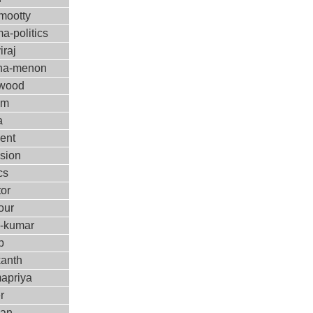
ootty
a-politics
iraj
ha-menon
ywood
ilm
a
ent
ision
cs
tor
our
m-kumar
p
kanth
apriya
r
kan