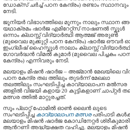
ഡോക്സ് ചർച്ച് പഠന കേന്ദ്രം) രണ്ടാം സ്ഥാനവും
നേടി.
ജൂനിയർ വിഭാഗത്തിലെ മൂന്നും നാലും സ്ഥാന ങ്
യഥാക്രമം ഷാർജ എമിറേറ്റ്സ് നാഷണൽ സ്കൂൾ
ഒന്നാം ക്ലാസ്സ് വിദ്യാർത്ഥി ആത്മജ് അരുൺ
(മുവൈല മുക്കുറ്റി പഠന കേന്ദ്രം) ഷാർജ ഔവർ
ഇംഗ്ലീഷ് ഹൈസ്കൂൾ നാലാം ക്ലാസ്സ് വിദ്യാർത്ഥ
ഗോവർദ്ധൻ വിമൽ കുമാർ (മുവൈല പിച്ചകം പഠ
കേന്ദ്രം) എന്നിവരും നേടി.
മലയാളം മിഷൻ ഷാർജ – അജ്മാന്‍ മേഖയിലെ വി
പഠന കേന്ദ്ര തല ത്തിലും തുടർന്ന് മേഖലാ
തലത്തിലും സംഘടിപ്പിച്ച കാവ്യാലാപന മൽസര
ങ്ങളിൽ വിജയി കളായ 20 കുട്ടികളാണ് ചാപ്റ്റർ ത
മത്സര ത്തിൽ മാറ്റുരച്ചത്.
സൂം പ്ലാറ്റ് ഫോമില്‍ ഓൺ ലൈന്‍ ലൂടെ
സംഘടിപ്പിച്ച
കാവ്യാലാപന മത്സര
പരിപാടി കള്‍ക്
മലയാളം മിഷൻ ഷാർജ കോഡിനേറ്റർ ശ്രീകുമാരി
ആൻറണി അദ്ധ്യക്ഷത വഹിച്ചു. മലയാളം മിഷൻ