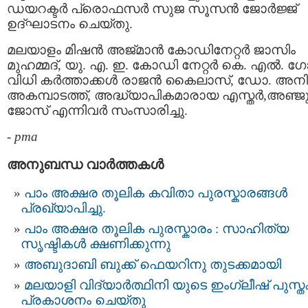
ഡയറക്ടർ പ്രൊഫസര്‍ സുജ സൂസൻ ജോർജ്ജ്
ഉദ്ഘാടനം ചെയ്തു.
മലയാളം മിഷൻ അജ്മാൻ കോഡിനേറ്റർ ജാസിം
മുഹമ്മദ്, യു. എ. ഇ. കോഡി നേറ്റർ കെ. എൽ. ഗ
വിധി കർത്താക്കള്‍ രാജൻ കൈലാസ്, ഡോ. അന
അകമ്പാടത്ത്, അദ്ധ്യാപികമാരായ എസ്തർ,അഞ്ജ
ജോസ് എന്നിവർ സംസാരിച്ചു.
-
pma
അനുബന്ധ വാര്‍ത്തകള്‍
പാം അക്ഷര തൂലിക കവിതാ പുരസ്കാരങ്ങൾ
പ്രഖ്യാപിച്ചു.
പാം അക്ഷര തൂലിക പുരസ്കാരം : സാഹിത്യ
സൃഷ്ടികൾ ക്ഷണിക്കുന്നു
അബുദാബി ബുക്ക് ഫെയറിനു തുടക്കമായി
മലയാളി വിദ്യാർത്ഥിനി യുടെ ഇംഗ്ലീഷ് പുസ്
പ്രകാശനം ചെയ്തു