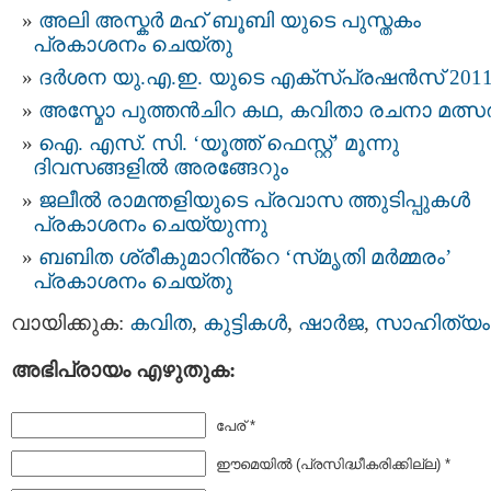
അലി അസ്കര്‍ മഹ് ബൂബി യുടെ പുസ്തകം
പ്രകാശനം ചെയ്തു
ദര്‍ശന യു.എ.ഇ. യുടെ എക്സ്പ്രഷന്‍സ്‌ 201
അസ്മോ പുത്തൻചിറ കഥ, കവിതാ രചനാ മത്സ
ഐ. എസ്. സി. ‘യൂത്ത് ഫെസ്റ്റ്’ മൂന്നു
ദിവസങ്ങളിൽ അരങ്ങേറും
ജലീൽ രാമന്തളിയുടെ പ്രവാസ ത്തുടിപ്പുകൾ
പ്രകാശനം ചെയ്യുന്നു
ബബിത ശ്രീകുമാറിൻ്റെ ‘സ്‌മൃതി മർമ്മരം’
പ്രകാശനം ചെയ്തു
വായിക്കുക:
കവിത
,
കുട്ടികള്‍
,
ഷാർജ
,
സാഹിത്യം
അഭിപ്രായം എഴുതുക:
പേര് *
ഈമെയില്‍ (പ്രസിദ്ധീകരിക്കില്ല) *