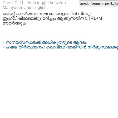
Press CTRL+M to toggle between
Malayalam and English.
ടൈപ്പ്‌ ചെയ്യുന്ന ഭാഷ മലയാളത്തില്‍ നിന്നും
ഇംഗ്ലീഷിലേയ്ക്കും മറിച്ചും ആക്കുന്നതിന് CTRL+M
അമര്‍ത്തുക.
«
സത്യസന്ധതക്ക് അധികൃതരുടെ ആദരം
«
ഹജ്ജ് തീർത്ഥാടനം : കൊവിഡ് വാക്‌സിൻ നിർബ്ബന്ധമാക്ക