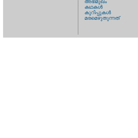
അഭിമുഖം
കഥകള്‍
കുറിപ്പുകള്‍
മരമെഴുതുന്നത്