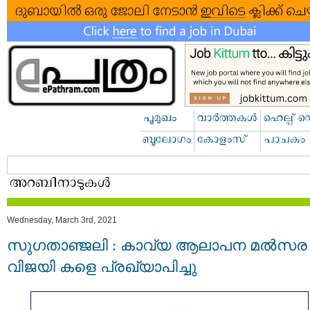
Wednesday, March 3rd, 2021
സുഗതാഞ്ജലി : കാവ്യ ആലാപന മൽസര
വിജയി കളെ പ്രഖ്യാപിച്ചു