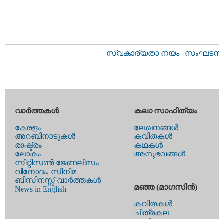
സ്വകാര്യതാ നയം
|
സംഘടനാ 
വാര്‍ത്തകള്‍
കലാ സാഹിത്യം
കേരളം
ലേഖനങ്ങള്‍
അറബിനാടുകള്‍
കവിതകള്‍
രാഷ്ട്രം
കഥകള്‍
ലോകം
അനുഭവങ്ങള്‍
സിറ്റിസണ്‍ ജേണലിസം
വിനോദം, സിനിമ
ബിസിനസ്സ് വാര്‍ത്തകള്‍
മഞ്ഞ (മാഗസിന്‍)
News in English
കവിതകള്‍
ചിത്രകല