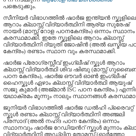
പങ്കെടുക്കും.
സീനിയർ വിഭാഗത്തിൽ ഷാർജ ഇന്ത്യൻ സ്കൂളിലെ
ആറാം ക്ലാസ്സ് വിദ്യാർത്ഥിനി ആര്യ സുരേഷ്
നായർ (മാസ്സ് റോള പഠനകേന്ദ്രം) ഒന്നാം സ്ഥാനം
കരസ്ഥമാക്കി. ഇതേ സ്കൂളിലെ ആറാം ക്ലാസ്സ്
വിദ്യാർത്ഥിനി ദ്യുതി ജോഷിൻ (അൽ ഖസ്മിയ പ
കേന്ദ്രം) രണ്ടാം സ്ഥാന വും കരസ്ഥമാക്കി.
ഷാർജ പ്രോഗ്രസ്സീവ് ഇംഗ്ലീഷ് സ്കൂൾ ആറാം
ക്ലാസ്സ് വിദ്യാർത്ഥി ശിവ ഷിബു (മാസ്സ് ഗുബൈ
പഠന കേന്ദ്രം), ഷാർജ ഔവർ ഓൺ ഇംഗ്ലീഷ്
ഹൈസ്കൂൾ ഏഴാം ക്ലാസ്സ് വിദ്യാർത്ഥി ആയുഷ്
സജു കുമാർ (അജ്മാൻ ISC പഠന കേന്ദ്രം.) എന്ന
യഥാക്രമം മൂന്നും നാലും സ്ഥാനങ്ങൾ കരസ്ഥമാക്
ജൂനിയർ വിഭാഗത്തിൽ ഷാർജ ഡൽഹി പ്രൈവറ്റ്
സ്കൂൾ രണ്ടാം ക്ലാസ്സ് വിദ്യാർത്ഥിനി അഞ്ജലി
പ്രസാദ് (അൽ നഹ്ദ പഠന കേന്ദ്രം) ഒന്നാം
സ്ഥാനവും ഷാർജ റേഡിയൻറ് സ്കൂൾ മൂന്നാം ക്ലാസ
വിദ്യാർത്ഥിനി അഡ്ലിന തോമസ് (ഓർത്തോ