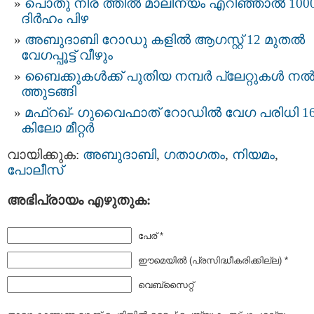
പൊതു നിര ത്തിൽ മാലിന്യം എറിഞ്ഞാൽ 100
ദിർഹം പിഴ
അബുദാബി റോഡു കളിൽ ആഗസ്റ്റ് 12 മുതല്‍
വേഗപ്പൂട്ട് വീഴും
ബൈക്കുകൾക്ക്​ പുതിയ നമ്പർ പ്ലേറ്റുകൾ നല്
ത്തുടങ്ങി
മഫ്റഖ്- ഗുവൈഫാത് റോഡില്‍ വേഗ പരിധി 1
കിലോ മീറ്റർ
വായിക്കുക:
അബുദാബി
,
ഗതാഗതം
,
നിയമം
,
പോലീസ്
അഭിപ്രായം എഴുതുക:
പേര് *
ഈമെയില്‍ (പ്രസിദ്ധീകരിക്കില്ല) *
വെബ്സൈറ്റ്