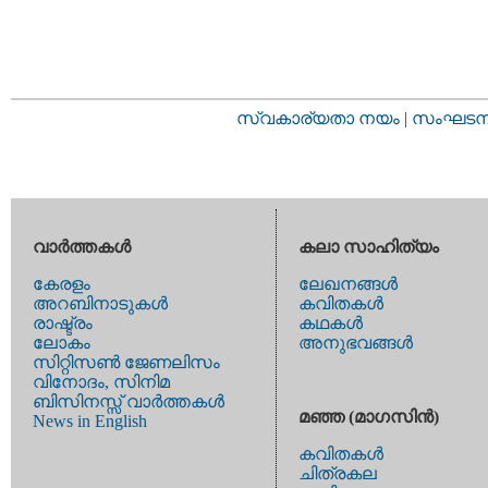
സ്വകാര്യതാ നയം
|
സംഘടനാ 
വാര്‍ത്തകള്‍
കലാ സാഹിത്യം
കേരളം
ലേഖനങ്ങള്‍
അറബിനാടുകള്‍
കവിതകള്‍
രാഷ്ട്രം
കഥകള്‍
ലോകം
അനുഭവങ്ങള്‍
സിറ്റിസണ്‍ ജേണലിസം
വിനോദം, സിനിമ
ബിസിനസ്സ് വാര്‍ത്തകള്‍
മഞ്ഞ (മാഗസിന്‍)
News in English
കവിതകള്‍
ചിത്രകല