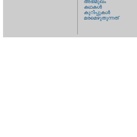
അഭിമുഖം
കഥകള്‍
കുറിപ്പുകള്‍
മരമെഴുതുന്നത്