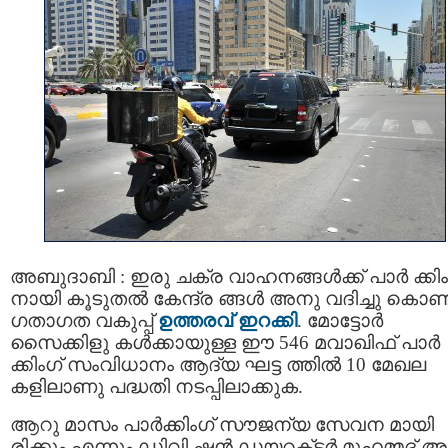
അബുദാബി : ഇരു ചക്ര വാഹനങ്ങള്‍ക്ക് പാർ ക്കിം
നായി കൂടുതൽ കേന്ദ്ര ങ്ങൾ അനു വദിച്ചു കൊണ്ട
ഗതാഗത വകുപ്പ്
ഉത്തരവ് ഇറക്കി
. മോട്ടോർ
സൈക്കിളു കൾക്കായുള്ള ഈ 546 മവാഖിഫ് പാർ
ക്കിംഗ് സംവിധാനം ആദ്യ ഘട്ട ത്തിൽ 10 മേഖല
കളിലാണു പദ്ധതി നടപ്പിലാക്കുക.
ആറു മാസം പാർക്കിംഗ് സൗജന്യ സേവന മായി
രിക്കും എന്നും ഡിവി ഷൻ ഡയറക്‌ടർ മുഹമ്മദ് 