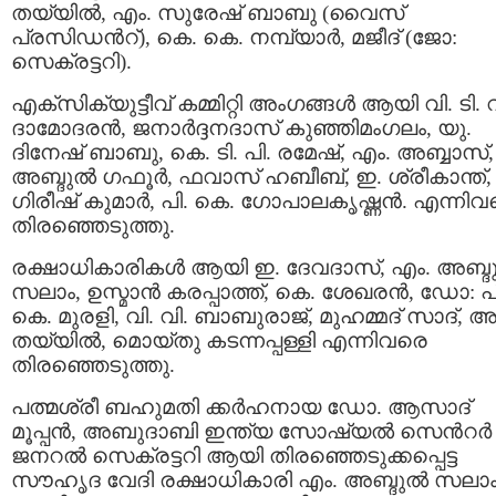
തയ്യില്‍, എം. സുരേഷ് ബാബു (വൈസ്
പ്രസിഡന്‍റ്), കെ. കെ. നമ്പ്യാര്‍, മജീദ്‌ (ജോ:
സെക്രട്ടറി).
എക്സിക്യുട്ടീവ്‌ കമ്മിറ്റി അംഗങ്ങള്‍ ആയി വി. ടി. വ
ദാമോദരന്‍, ജനാര്‍ദ്ദനദാസ് കുഞ്ഞിമംഗലം, യു.
ദിനേഷ്‌ ബാബു, കെ. ടി. പി. രമേഷ്‌, എം. അബ്ബാസ്, 
അബ്ദുല്‍ ഗഫൂര്‍, ഫവാസ് ഹബീബ്, ഇ. ശ്രീകാന്ത്,
ഗിരീഷ്‌ കുമാര്‍, പി. കെ. ഗോപാലകൃഷ്ണന്‍. എന്നി
തിരഞ്ഞെടുത്തു.
രക്ഷാധികാരികള്‍ ആയി ഇ. ദേവദാസ്, എം. അബ്ദു
സലാം, ഉസ്മാന്‍ കരപ്പാത്ത്, കെ. ശേഖരന്‍, ഡോ: പ
കെ. മുരളി, വി. വി. ബാബുരാജ്, മുഹമ്മദ്‌ സാദ്, അമ
തയ്യില്‍, മൊയ്തു കടന്നപ്പള്ളി എന്നിവരെ
തിരഞ്ഞെടുത്തു.
പത്മശ്രീ ബഹുമതി ക്കര്‍ഹനായ ഡോ. ആസാദ്
മൂപ്പന്‍, അബുദാബി ഇന്ത്യ സോഷ്യല്‍ സെന്‍റര്‍
ജനറല്‍ സെക്രട്ടറി ആയി തിരഞ്ഞെടുക്കപ്പെട്ട
സൗഹൃദ വേദി രക്ഷാധികാരി എം. അബ്ദുല്‍ സലാ