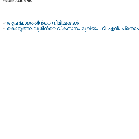
അമര്‍ത്തുക.
«
ആഹ്ലാദത്തി​ന്‍റെ നിമിഷങ്ങള്‍
«
കൊടുങ്ങല്ലൂരിന്‍റെ വികസനം മുഖ്യം : ടി. എന്‍. പ്രതാപ