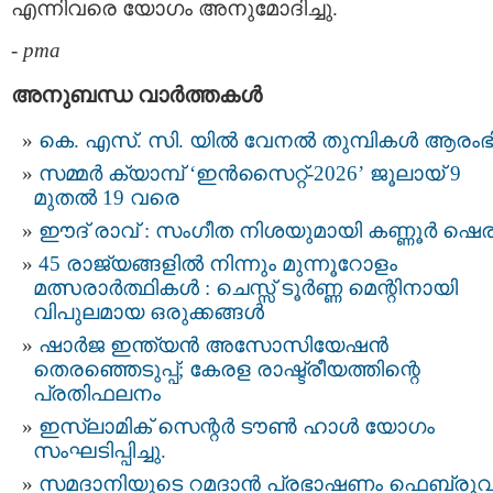
എന്നിവരെ യോഗം അനുമോദിച്ചു.
-
pma
അനുബന്ധ വാര്‍ത്തകള്‍
കെ. എസ്. സി. യിൽ വേനൽ തുമ്പികൾ ആരംഭിച
സമ്മർ ക്യാമ്പ് ‘ഇൻസൈറ്റ്-2026’ ജൂലായ് 9
മുതൽ 19 വരെ
ഈദ് രാവ് : സംഗീത നിശയുമായി കണ്ണൂർ ഷെര
45 രാജ്യങ്ങളിൽ നിന്നും മുന്നൂറോളം
മത്സരാർത്ഥികൾ : ചെസ്സ് ടൂർണ്ണ മെന്റിനായി
വിപുലമായ ഒരുക്കങ്ങൾ
ഷാർജ ഇന്ത്യൻ അസോസിയേഷൻ
തെരഞ്ഞെടുപ്പ്; കേരള രാഷ്ട്രീയത്തിന്റെ
പ്രതിഫലനം
ഇസ്‌ലാമിക് സെന്റർ ടൗൺ ഹാൾ യോഗം
സംഘടിപ്പിച്ചു.
സമദാനിയുടെ റമദാൻ പ്രഭാഷണം ഫെബ്രുവ