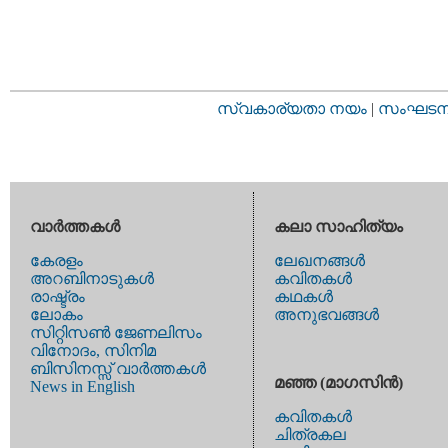
സ്വകാര്യതാ നയം
|
സംഘടനാ 
വാര്‍ത്തകള്‍
കലാ സാഹിത്യം
കേരളം
ലേഖനങ്ങള്‍
അറബിനാടുകള്‍
കവിതകള്‍
രാഷ്ട്രം
കഥകള്‍
ലോകം
അനുഭവങ്ങള്‍
സിറ്റിസണ്‍ ജേണലിസം
വിനോദം, സിനിമ
ബിസിനസ്സ് വാര്‍ത്തകള്‍
മഞ്ഞ (മാഗസിന്‍)
News in English
കവിതകള്‍
ചിത്രകല