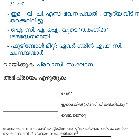
21 ന്
ഇമ – വി. പി. എസ്. ഭവന പദ്ധതി : ആദ്യ വീടിന
തറക്കല്ലിട്ടു
ഐ. സി. എ. ഐ. യുടെ ‘തരംഗ്-26’
ശ്രദ്ധേയമായി
ഫുട് ബോൾ മീറ്റ് : എവർ ഗ്രീൻ എഫ്. സി.
ചാമ്പ്യന്മാർ
വായിക്കുക:
പ്രവാസി
,
സംഘടന
അഭിപ്രായം എഴുതുക:
പേര് *
ഈമെയില്‍ (പ്രസിദ്ധീകരിക്കില്ല) *
വെബ്സൈറ്റ്
താഴെ കാണുന്ന വാക്ക് പെട്ടിയില്‍ ടൈപ്പ്‌ ചെയ്യുക. സ്പാം ശല്യം
ഒഴിക്കാനാണിത്. സദയം സഹകരിക്കുക!