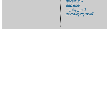
അഭിമുഖം
കഥകള്‍
കുറിപ്പുകള്‍
മരമെഴുതുന്നത്