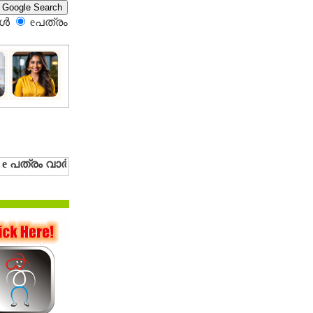
്‍
eപത്രം‍