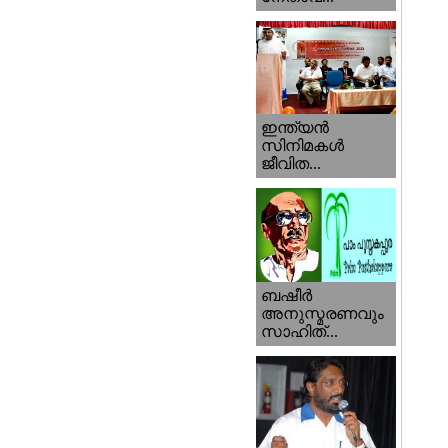
ഇന്ത്യന്‍
സിനിമകള്‍
ജീവിത...
ബഷീര്‍
അനുസ്മരണവും
സാഹിത്...