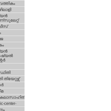
പത്തികം
ിലാളി
യന്‍
സുലേറ്റ്
ീസ്
ം
‍ജ
കം
യന്‍
്യല്‍
ര്‍
്ഥിതി
 തിയേറ്റഴ്സ്
്‍
ിമ
കലാസാഹിതി
ic-center-
നം