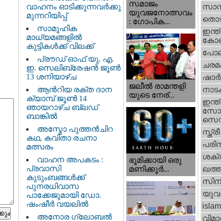
സമാജം
വാഹനം ഓടിക്കുന്നവർക്കു
സാമ്
യുവജനോത്സവം
മുന്നറിയിപ്പ്
തൊഴ
: ഗോപിക...
സാമൂഹിക
ഇന്ത്
മാധ്യമങ്ങളിൽ
കോണ്
കുട്ടികൾക്ക് വിലക്ക്
പോല
പ്രൗഡ് ഓഫ് യു. എ.
ചരമ
ഇ. സെലിബ്രേഷൻ ജൂൺ
13 ശനിയാഴ്ച
ഷാര്
ജലീല്‍ രാമന്തളി
ആൻറിയ രക്ത ദാന
നാട
യുടെ നേര്...
ക്യാമ്പ് ജൂൺ 14
ഇന്ത്
ഞായറാഴ്ച ബ്ലഡ്
സോഷ
ബാങ്കിൽ
സെന്റ
അസ്മോ പുത്തൻചിറ
സ്ത്രീ
കഥ, കവിതാ രചനാ
പരിസ
മത്സരം
ശക്തി
വാഹന അപകടം :
ഭൂമിക്കായി ഒരു
പ്രവാസി
മണിക്കൂര്‍...
ഖത്തര
കുടുംബങ്ങൾക്ക്
സിന
പുനരധിവാസ
യുവ
പാക്കേജുമായി ഡോ.
ഷംഷീർ വയലിൽ
islam
അനോര ഗ്ലോബൽ
വിമാ