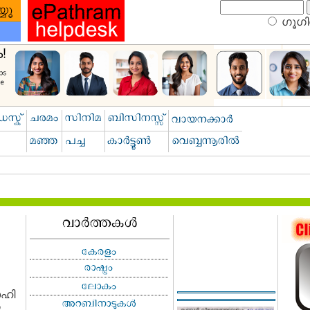
ഗൂഗിള
ാഹി
സ