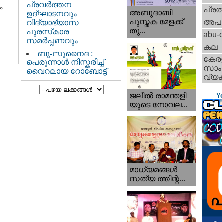
പ്രവർത്തന
ം
പ്ര
അബുദാബി
ഉദ്ഘാടനവും
പുസ്തക മേളക്ക്
അപ
വിദ്യാഭ്യാസ
തു...
പുരസ്‌കാര
abu-d
സമർപ്പണവും
കല
ബൂ-സുനൈദ :
കേര
പെരുന്നാൾ നിസ്കരിച്ച്
സാംസ
വൈറലായ റോബോട്ട്
വ്യക
ജലീല്‍ രാമന്തളി
Y
യുടെ നോവല...
മാധ്യമങ്ങള്‍
സത്യ ത്തിന്റ...