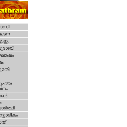
വാസി
ഘടന
എ.ഇ.
ദാബി
ോഷം
മം
മതി
ൂഹ്യ
വനം
ികള്‍
വ
ാര്‍ത്ഥി
്കാരികം
യ്‌