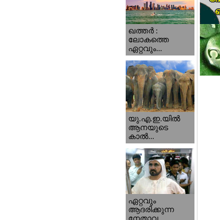
ഖത്തര്‍ :
ലോകത്തെ
ഏറ്റവും...
യു.എ.ഇ.യില്‍
ആനയുടെ
കാല്‍...
ഏറ്റവും
ആദരിക്കുന്ന
നേതാവ...