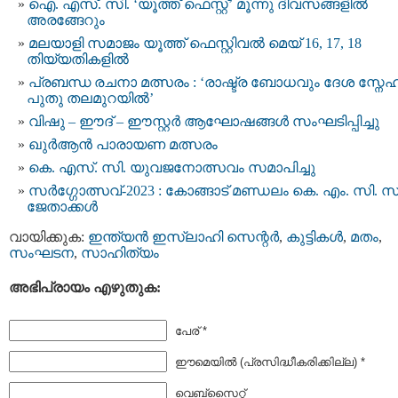
ഐ. എസ്. സി. ‘യൂത്ത് ഫെസ്റ്റ്’ മൂന്നു ദിവസങ്ങളിൽ
അരങ്ങേറും
മലയാളി സമാജം യൂത്ത് ഫെസ്റ്റിവല്‍ മെയ് 16, 17, 18
തിയ്യതികളിൽ
പ്രബന്ധ രചനാ മത്സരം : ‘രാഷ്ട്ര ബോധവും ദേശ സ്നേ
പുതു തലമുറയിൽ’
വിഷു – ഈദ് – ഈസ്റ്റർ ആഘോഷങ്ങൾ സംഘടിപ്പിച്ചു
ഖുർആൻ പാരായണ മത്സരം
കെ. എസ്. സി. യുവജനോത്സവം സമാപിച്ചു
സർഗ്ഗോത്സവ്-2023 : കോങ്ങാട് മണ്ഡലം കെ. എം. സി. സ
ജേതാക്കൾ
വായിക്കുക:
ഇന്ത്യന്‍ ഇസ്ലാഹി സെന്റര്‍
,
കുട്ടികള്‍
,
മതം
,
സംഘടന
,
സാഹിത്യം
അഭിപ്രായം എഴുതുക:
പേര് *
ഈമെയില്‍ (പ്രസിദ്ധീകരിക്കില്ല) *
വെബ്സൈറ്റ്