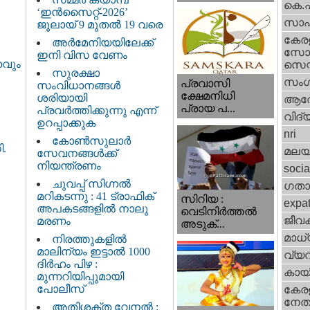
കെ.
‘ഇൻസൈറ്റ്-2026’
സാഹ
ജൂലായ് 9 മുതൽ 19 വരെ
കേര
അർമേനിയയിലേക്ക്
സോഷ
ഇനി വിസ വേണം
ഹവും
സെന്റ
സുരക്ഷാ
സംഗ
പ്രവാസി
സംവിധാനങ്ങൾ
ക്ഷേമനിധി
ശരിയായി
ആര
പ്രായ പ...
പ്രവർത്തിക്കുന്നു എന്ന്
വിദ്
ഉറപ്പാക്കുക
nri
കോൺസുലാർ
ി.
മലയ
സേവനങ്ങൾക്ക്
നിയന്ത്രണം
socia
ചുവപ്പ് സിഗ്നൽ
ഗതാ
മറികടന്നു : 41 ട്രാഫിക്
സിറിയ :
expa
അപകടങ്ങളിൽ നാലു
വെടിനിർത്തൽ
ജീവ
മരണം
അടുക്...
മാധ്
നിരത്തുകളിൽ
മാലിന്യം ഇട്ടാൽ 1000
വ്യ
ദിർഹം പിഴ :
കായ
മുന്നറിയിപ്പുമായി
പോലീസ്
കേരള
നേതാ
അതിശക്ത വേനൽ :