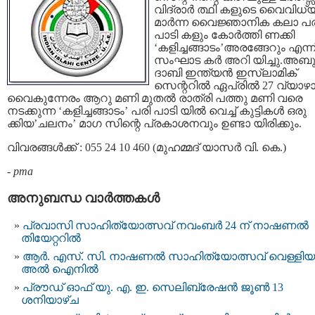
വിദ്രാര്‍ ത്ഥി കളുടെ വൈവിധ്
മാര്‍ന്ന വൈജ്ഞാനിക കലാ പര
പാടി കളും കോർത്തി ണക്കി
‘കളിച്ചങ്ങാടം’അരങ്ങേറും എന്ന
സംഘാട കർ അറി യിച്ചു.അബ
ദാബി ഇന്ത്യന്‍ ഇസ്‌ലാമിക്
സെന്ററില്‍ ഏപ്രിൽ 27 വ്യാഴാ
വൈകുന്നേരം ആറു മണി മുതല്‍ രാത്രി പത്തു മണി വരെ
നടക്കുന്ന ‘കളിച്ചങ്ങാടം’ പരി പാടി യിൽ വെച്ച് കുട്ടികൾ ഒരു
ക്കിയ’ചലനം’ മാഗ സിന്റെ പ്രകാശനവും ഉണ്ടാ യിരിക്കും.
വിവരങ്ങൾക്ക് : 055 24 10 460 (മുഹമ്മദ് യാസര്‍ വി. കെ.)
-
pma
അനുബന്ധ വാര്‍ത്തകള്‍
പ്രവാസി സാഹിത്യോത്സവ് നവംബര്‍ 24 ന് നാഷണല്‍
തിയേറ്ററില്‍
ആര്‍. എസ്. സി. നാഷണല്‍ സാഹിത്യോത്സവ് വെള്ളിയ
അല്‍ ഐനില്‍
പ്രൗഡ് ഓഫ് യു. എ. ഇ. സെലിബ്രേഷൻ ജൂൺ 13
ശനിയാഴ്ച