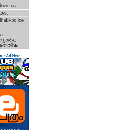
തിഷേധം
കടം
habi-police
ള
്കാരിക
്തിത്വം
our Ad Here