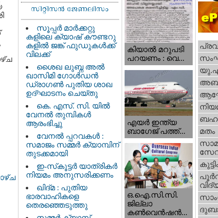
യ
ി
സൂപ്പർ മാർക്കറ്റു
്
കളിലെ ക്യാഷ് കൗണ്ടറു
ു
കളിൽ ജങ്ക് ഫുഡുകൾക്ക്
പ്ര
കിയാല്‍ മറുപടി
വിലക്ക്
സം
പറയണം : വെ...
ഴ്ച
ശൈഖ ലുബ്ന അൽ
യു.
ഖാസിമി ഗോൾഡൻ
അബു
ഡ്രാഗൺ പുതിയ ശാഖ
ഉദ്ഘാടനം ചെയ്തു
ആഘ
കെ. എസ്. സി. യിൽ
നിയ
വേനൽ തുമ്പികൾ
ബഹു
എയര്‍ ഇന്ത്യ
ആരംഭിച്ചു
ബാഗേജ് പത്ത്...
മതം
വേനൽ പ്പറവകൾ :
സാമ
സമാജം സമ്മർ ക്യാമ്പിന്
സേ
തുടക്കമായി
കുട്ട
ഇ-സ്‌കൂട്ടർ യാത്രികർ
നിയമം അനുസരിക്കണം
പൂര്‍
ാഴ്ച
വിദ്യ
ഖിദ്മ : പുതിയ
ഒ.ഐ.സി.സി.
ഭാരവാഹികളെ
സാംസ
ജില്ലാ
തെരഞ്ഞെടുത്തു
ദുബാ
കൺവെൻഷൻ...
സമ്മർ ക്യാമ്പ്