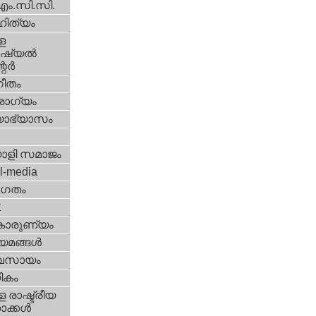
എം.സി.സി.
ിത്യം
ള
്യല്‍
ര്‍
ീതം
ോഗ്യം
യാഭ്യാസം
ാളി സമാജം
l-media
ഗതം
t
കാരുണ്യം
യമങ്ങള്‍
വസായം
ികം
 രാഷ്ട്രീയ
ക്കള്‍