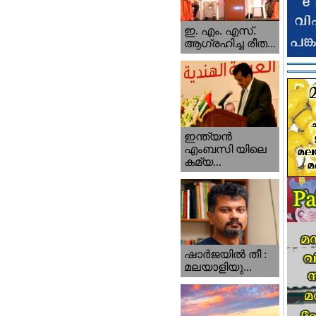
ഇ. എം. എസ്.
ആഗ്രഹിച്ച രീത...
ഇന്ത്യന്‍
എംബസി യിലെ
കമ്യ...
ഷാര്‍ജയില്‍ തീ :
മലയാളിയു...