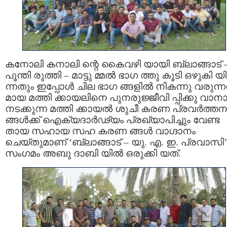
കനോലി കനാലി ന്റെ കൈവഴി യായി ബ്ലാങ്ങാട് 
പൂന്തി രുത്തി – മാട്ടു മ്മൽ ഭാഗ ത്തു കൂടി ഒഴുകി യ
ന്നതും ഇപ്പോൾ ചില ഭാഗ ങ്ങളില്‍ നികന്നു വരുന്
മായ മത്തി ക്കായലിനെ പുനരുജ്ജീവി പ്പിക്കു വാന
നടക്കുന്ന മത്തി ക്കായൽ ശുചീ കരണ പ്രവർത്തന
ങ്ങൾക്ക് ഐക്യദാർഢ്യം പ്രഖ്യാപിച്ചും വേണ്ട
തായ സഹായ സഹ കരണ ങ്ങൾ വാഗ്ദാനം
ചെയ്തുമാണ് ‘ബ്ലാങ്ങാട് – യു. എ. ഇ. പ്രവാസി’
സംഗമം അബു ദാബി യിൽ ഒരുക്കി യത്.