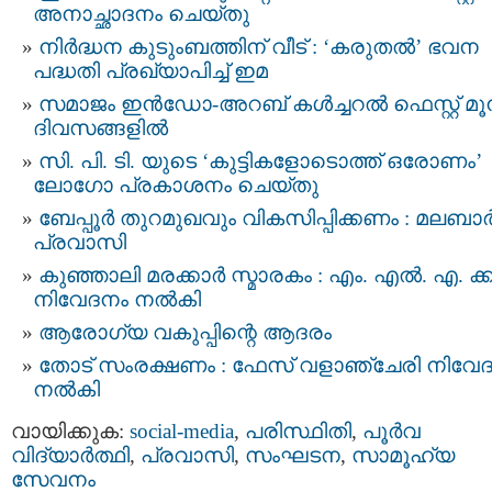
അനാച്ഛാദനം ചെയ്തു
നിർദ്ധന കുടുംബത്തിന് വീട് : ‘കരുതൽ’ ഭവന
പദ്ധതി പ്രഖ്യാപിച്ച് ഇമ
സമാജം ഇന്‍ഡോ-അറബ് കൾച്ചറൽ ഫെസ്റ്റ് മൂന
ദിവസങ്ങളിൽ
സി. പി. ടി. യുടെ ‘കുട്ടികളോടൊത്ത് ഒരോണം’
ലോഗോ പ്രകാശനം ചെയ്തു
ബേപ്പൂർ തുറമുഖവും വികസിപ്പിക്കണം : മലബാ
പ്രവാസി
കുഞ്ഞാലി മരക്കാർ സ്മാരകം : എം. എൽ. എ. ക്ക
നിവേദനം നൽകി
ആരോഗ്യ വകുപ്പിന്റെ ആദരം
തോട് സംരക്ഷണം : ഫേസ് വളാഞ്ചേരി നിവേ
നൽകി
വായിക്കുക:
social-media
,
പരിസ്ഥിതി
,
പൂര്‍വ
വിദ്യാര്‍ത്ഥി
,
പ്രവാസി
,
സംഘടന
,
സാമൂഹ്യ
സേവനം