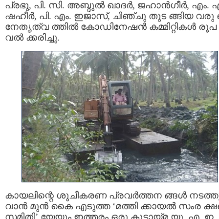
പ്രഭു, പി. സി. അബ്ദുൽ ഖാദർ, ജഹാൻഗീർ, എം. 
ഷഹീർ, പി. എം. ഇജാസ്, ചിഞ്ചു തുട ങ്ങിയ വരു 
നേതൃത്വ ത്തിൽ കോഡിനേഷൻ കമ്മിറ്റികൾ രൂപ
വൽ ക്കരിച്ചു.
കായലിന്റെ ശുചീകരണ പ്രവര്‍ത്തന ങ്ങള്‍ നടത്ത
വാന്‍ മുന്‍ കൈ എടുത്ത ‘മത്തി ക്കായൽ സംര ക
സമിതി’ യേയും ഇത്തരം ഒരു കൂട്ടായ്മ യു. എ. ഇ.