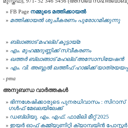
മുസ്തഫ), 971- 52 346 5456 (അസീബ് സഹീര്‍ബാബു
FB Page
നമ്മുടെ മത്തിക്കായല്‍
മത്തിക്കായല്‍ ശുചീകരണം പുരോഗമിക്കുന്നു
ബ്ലാങ്ങാട് മഹല്ല് കൂട്ടായ്മ
എം. മുഹമ്മദുണ്ണിക്ക് സ്വീകരണം
ഖത്തർ ബ്ലാങ്ങാട് മഹല്ല് അസോസിയേഷൻ
എം. വി. അബ്ദുൽ ലത്തീഫ് ഹാജിക്ക് യാത്രയയപ്പ
-
pma
അനുബന്ധ വാര്‍ത്തകള്‍
ഭിന്നശേഷിക്കാരുടെ പുനരധിവാസം : സിറാസ്
ഗൾഫ് മേഖലയിലേക്ക്
ഡബ്ലിയു. എം. എഫ്. ഫാമിലി മീറ്റ് 2025
ഇയർ ഓഫ് കമ്മ്യൂണിറ്റി ക്യാമ്പയിൻ പോസ്റ്റർ