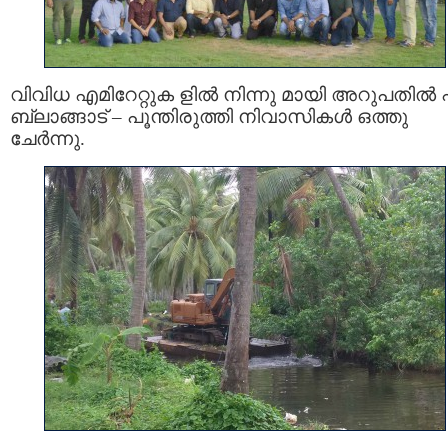
വിവിധ എമിറേറ്റുക ളിൽ നിന്നു മായി അറുപതിൽ 
ബ്ലാങ്ങാട് – പൂന്തിരുത്തി നിവാസികൾ ഒത്തു
ചേർന്നു.