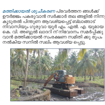
മത്തിക്കായൽ ശുചീകരണ
പ്രവർത്തന ങ്ങൾക്ക്
ഊർജ്ജം പകരുവാൻ സർക്കാർ തല ങ്ങളിൽ നിന്ന
കൂടുതൽ പിന്തുണ ആവശ്യപ്പെട്ട് ബ്ലാങ്ങാട്
നിവാസിയും ഗുരുവാ യൂർ എം. എൽ. എ. യുമായ
കെ. വി. അബ്ദുൽ ഖാദറി ന് നിവേദനം സമർപ്പിക്കു
വാൻ മത്തിക്കായൽ സംരക്ഷണ സമിതി ക്കു രൂപം
നൽകിയ സനിൽ സലിം ആവശ്യ പ്പെട്ടു.