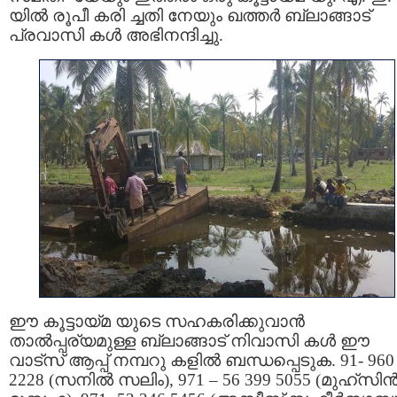
യില്‍ രൂപീ കരി ച്ചതി നേയും ഖത്തര്‍ ബ്ലാങ്ങാട്
പ്രവാസി കള്‍ അഭിനന്ദിച്ചു.
ഈ കൂട്ടായ്മ യുടെ സഹകരിക്കുവാൻ
താൽപ്പര്യമുള്ള ബ്ലാങ്ങാട് നിവാസി കൾ ഈ
വാട്സ് ആപ്പ് നമ്പറു കളിൽ ബന്ധപ്പെടുക. 91- 960
2228 (സനിൽ സലിം), 971 – 56 399 5055 (മുഹ്‌സി