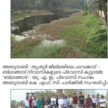
അബുദാബി : തൃശൂർ ജില്ലയിലെ ചാവക്കാട് –
ബ്ലാങ്ങാട് നിവാസികളുടെ പ്രവാസി കൂട്ടായ്മ
‘ബ്ലാങ്ങാട് – യു. എ. ഇ. പ്രവാസി സംഗമം
അബുദാബി കെ. എഫ്. സി. പാർക്കിൽ സംഘടിപ്പിച്ച