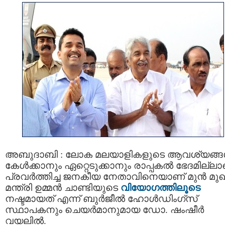
അബുദാബി : ലോക മലയാളികളുടെ ആവശ്യങ്
കേൾക്കാനും ഏറ്റെടുക്കാനും രാപ്പകൽ ഭേദമില്ല
പ്രവർത്തിച്ച ജനകീയ നേതാവിനെയാണ് മുൻ മു
മന്ത്രി ഉമ്മൻ ചാണ്ടിയുടെ
വിയോഗത്തിലൂടെ
നഷ്ടമായത് എന്ന് ബുർജീൽ ഹോൾഡിംഗ്സ്
സ്ഥാപകനും ചെയർമാനുമായ ഡോ. ഷംഷീർ
വയലിൽ.