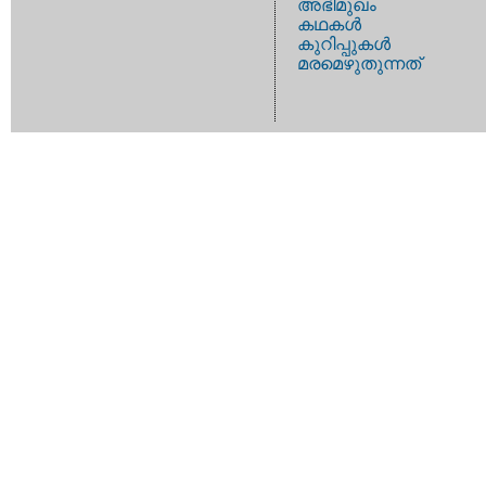
അഭിമുഖം
കഥകള്‍
കുറിപ്പുകള്‍
മരമെഴുതുന്നത്