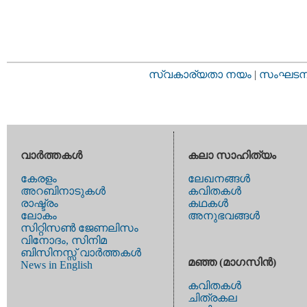
സ്വകാര്യതാ നയം
|
സംഘടനാ 
വാര്‍ത്തകള്‍
കലാ സാഹിത്യം
കേരളം
ലേഖനങ്ങള്‍
അറബിനാടുകള്‍
കവിതകള്‍
രാഷ്ട്രം
കഥകള്‍
ലോകം
അനുഭവങ്ങള്‍
സിറ്റിസണ്‍ ജേണലിസം
വിനോദം, സിനിമ
ബിസിനസ്സ് വാര്‍ത്തകള്‍
മഞ്ഞ (മാഗസിന്‍)
News in English
കവിതകള്‍
ചിത്രകല