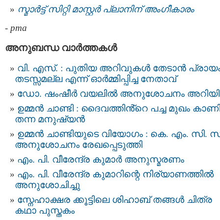
സ്മാര്‍ട്ട്‌ സിറ്റി മാസ്റ്റര്‍ പ്ലാനിന് അംഗീകാരം
-
pma
അനുബന്ധ വാര്‍ത്തകള്‍
വി. എസ്. : പുതിയ അറിവുകള്‍ തേടാന്‍ പ്രായ
തടസ്സമല്ല എന്ന് ഓര്‍മ്മിപ്പിച്ച നേതാവ്
ഡോ. ഷംഷീർ വയലിൽ അനുശോചനം അറിയിച്
ഉമ്മൻ ചാണ്ടി : ദൈവത്തിൻ്റെ പച്ച മുഖം കാണിച
തന്ന മനുഷ്യൻ
ഉമ്മൻ ചാണ്ടിയുടെ വിയോഗം : കെ. എം. സി. സ
അനുശോചനം രേഖപ്പെടുത്തി
എം. പി. വീരേന്ദ്ര കുമാർ അനുസ്മരണം
എം. പി. വീരേന്ദ്ര കുമാറിന്റെ നിര്യാണത്തില്‍
അനുശോചിച്ചു
സ്നേഹാക്ഷര ക്കൂട്ടിലെ ശിഹാബ് തങ്ങള്‍ ചിത്ര
കഥാ​ പുസ്തകം