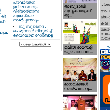
പ്രവർത്തന
പ്ര
അബുദാബി
ഉദ്ഘാടനവും
ു
പുസ്തക മേളക്ക്
അപ
വിദ്യാഭ്യാസ
തു...
്ചു
പുരസ്‌കാര
abu-d
സമർപ്പണവും
് :
കല
ബൂ-സുനൈദ :
കേര
പെരുന്നാൾ നിസ്കരിച്ച്
്കുക
സാംസ
വൈറലായ റോബോട്ട്
വ്യക
ജലീല്‍ രാമന്തളി
Y
യുടെ നോവല...
മാധ്യമങ്ങള്‍
സത്യ ത്തിന്റ...