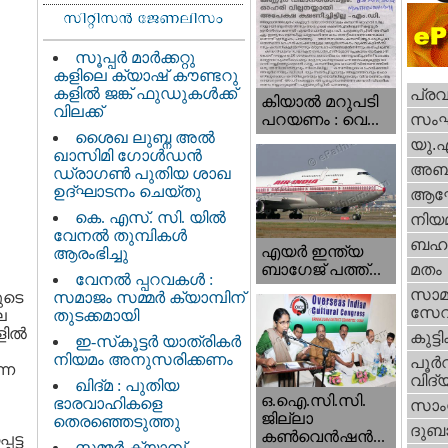
സൂപ്പർ മാർക്കറ്റു
കളിലെ ക്യാഷ് കൗണ്ടറു
കളിൽ ജങ്ക് ഫുഡുകൾക്ക്
പ്ര
കിയാല്‍ മറുപടി
വിലക്ക്
സം
പറയണം : വെ...
ശൈഖ ലുബ്ന അൽ
യു.
ഖാസിമി ഗോൾഡൻ
അബു
ഡ്രാഗൺ പുതിയ ശാഖ
ഉദ്ഘാടനം ചെയ്തു
ആഘ
കെ. എസ്. സി. യിൽ
നിയ
വേനൽ തുമ്പികൾ
ബഹു
എയര്‍ ഇന്ത്യ
ആരംഭിച്ചു
ബാഗേജ് പത്ത്...
മതം
വേനൽ പ്പറവകൾ :
സാമ
ുടെ
സമാജം സമ്മർ ക്യാമ്പിന്
സേ
ല
തുടക്കമായി
ില്‍
കുട്ട
ഇ-സ്‌കൂട്ടർ യാത്രികർ
നിയമം അനുസരിക്കണം
പൂര്‍
്ന
വിദ്യ
ഖിദ്മ : പുതിയ
ഒ.ഐ.സി.സി.
ഭാരവാഹികളെ
സാംസ
ജില്ലാ
തെരഞ്ഞെടുത്തു
ദുബാ
കൺവെൻഷൻ...
ട്ട
സമ്മർ ക്യാമ്പ്