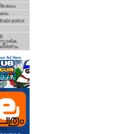
തിഷേധം
കടം
habi-police
ള
്കാരിക
്തിത്വം
our Ad Here