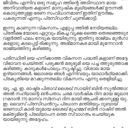
ജീവിതം എന്നിവ ഒരു സമൂഹ ത്തിന്റെ അടിസ്ഥാന മായ
അനിവാര്യത കളാണ്. മാനുഷിക മൂല്യങ്ങള്‍ക്ക് ഊന്നല്‍
കൊടുത്തുള്ള ഭരണ സംവിധാനമാണ് ഇതിന് ഊര്‍ജം
പകരുന്നത് എന്നും പ്രസിഡന്‍റ് ചൂണ്ടിക്കാട്ടി.
ഇന്നു കാണുന്ന വികസനം എളുപ്പ ത്തില്‍ നേടിയതല്ല.
പ്രതീക്ഷ യോടെ ഏറ്റവും മികച്ച വൃക്ഷ ത്തൈ തെരഞ്ഞെടുത
വളര്‍ത്തി ഫലം നേടുക യായിരുന്നു. ഇതിനു രാജ്യം മുന്‍ഗാ
കളോടു കടപ്പെട്ടി രിക്കുന്നു. അഭിമാനകര മായി മുന്നേറാന്‍
രാജ്യത്തിനു കഴിഞ്ഞു.
പരിസ്ഥിതി യെ ഹനിക്കാത്ത വികസന പദ്ധതി കളാണ് അദ്ദ
വിഭാവന ചെയ്തത്. പരുക്കന്‍ മരുഭൂമി യെ പച്ച ത്തുരുത്താക്ക
കഴിഞ്ഞു. കാടുകള്‍പോലും സൃഷ്ടിച്ചു. വിശാല മായ
ഉദ്യാനങ്ങള്‍, ജലാശയ ങ്ങള്‍ എന്നിവയും യാഥാര്‍ഥ്യമാക്കി.
പ്രകൃതിയെ മറക്കുന്നതല്ല വികസനം എന്നു തെളിയിച്ചു.
യു. എ. ഇ. രാഷ്ട്ര പിതാവ് ശൈഖ് സായിദ്‌ ബിന്‍ സുല്‍ത്താന
അല്‍ നഹ്യാന്റെ ഒന്‍പതാം ചരമ വാര്‍ഷിക ദിന മായ ജൂലായ
(റമദാന്‍ 19) മാനവ സ്‌നേഹ ദിന മായി ആചരി ക്കാനുള്ള യു.
ഇ. വൈസ് പ്രസിഡന്‍റും പ്രധാന മന്ത്രിയും ദുബായ്
ഭരണാധി കാരി യുമായ ശൈഖ് മുഹമ്മദ് ബിന്‍ റാഷിദ് അല്‍
മക്തൂമിന്റെ പ്രഖ്യാപന ത്തെ സ്വാഗതം ചെയ്യുക
യായിരുന്നു അദ്ദേഹം.