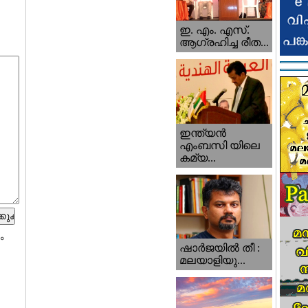
ഇ. എം. എസ്.
ആഗ്രഹിച്ച രീത...
ഇന്ത്യന്‍
എംബസി യിലെ
കമ്യ...
ം
ഷാര്‍ജയില്‍ തീ :
മലയാളിയു...