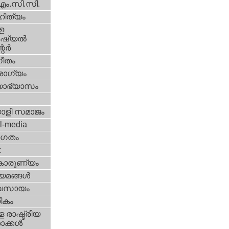
എം.സി.സി.
ിത്യം
ള
്യല്‍
ര്‍
ീതം
ോഗ്യം
യാഭ്യാസം
ാളി സമാജം
l-media
ഗതം
t
കാരുണ്യം
യമങ്ങള്‍
വസായം
ികം
 രാഷ്ട്രീയ
ക്കള്‍