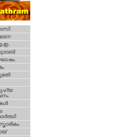
വാസി
ഘടന
എ.ഇ.
ദാബി
ോഷം
മം
മതി
ൂഹ്യ
വനം
ികള്‍
വ
ാര്‍ത്ഥി
്കാരികം
യ്‌