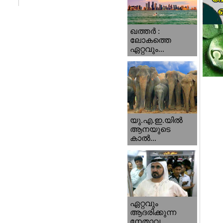
ഖത്തര്‍ :
ലോകത്തെ
ഏറ്റവും...
യു.എ.ഇ.യില്‍
ആനയുടെ
കാല്‍...
ഏറ്റവും
ആദരിക്കുന്ന
നേതാവ...