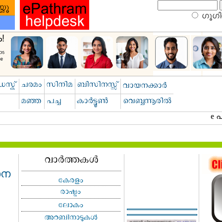
ഗൂഗിള
ാന