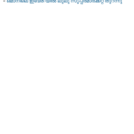
«
ഒമാനിലെ ഇബ്രി യില്‍ ലുലു സൂപ്പര്‍മാര്‍ക്കറ്റ് തുറന്നു