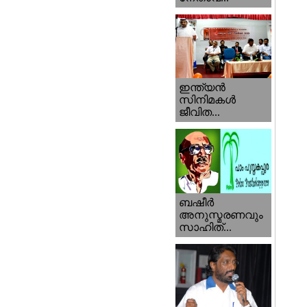
ഇന്ത്യന്‍
സിനിമകള്‍
ജീവിത...
ബഷീര്‍
അനുസ്മരണവും
സാഹിത്...