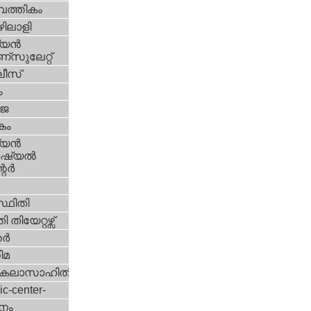
പത്തികം
ിലാളി
യന്‍
സുലേറ്റ്
ീസ്
ം
‍ജ
കം
യന്‍
്യല്‍
ര്‍
്ഥിതി
 തിയേറ്റഴ്സ്
്‍
ിമ
കലാസാഹിതി
ic-center-
നം