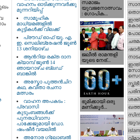
സമാജം
വാഹനം ഓടിക്കുന്നവർക്കു
സാമ്
മുഖം
യുവജനോത്സവം
മുന്നറിയിപ്പ്
തൊഴ
: ഗോപിക...
്വ
സാമൂഹിക
ഇന്ത്
നാം
മാധ്യമങ്ങളിൽ
കോണ്
കുട്ടികൾക്ക് വിലക്ക്
പോല
പ്രൗഡ് ഓഫ് യു. എ.
ചരമ
ഇ. സെലിബ്രേഷൻ ജൂൺ
യ
13 ശനിയാഴ്ച
ഷാര്
ജലീല്‍ രാമന്തളി
ആൻറിയ രക്ത ദാന
നാട
യുടെ നേര്...
ക്യാമ്പ് ജൂൺ 14
ഇന്ത്
ഞായറാഴ്ച ബ്ലഡ്
സോഷ
ബാങ്കിൽ
സെന്റ
അസ്മോ പുത്തൻചിറ
സ്ത്രീ
കഥ, കവിതാ രചനാ
പരിസ
മത്സരം
ശക്തി
ര
വാഹന അപകടം :
ഭൂമിക്കായി ഒരു
പ്രവാസി
മണിക്കൂര്‍...
ഖത്തര
കുടുംബങ്ങൾക്ക്
സിന
പുനരധിവാസ
യുവ
പാക്കേജുമായി ഡോ.
ഷംഷീർ വയലിൽ
islam
അനോര ഗ്ലോബൽ
വിമാ