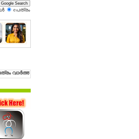
്‍
eപത്രം‍