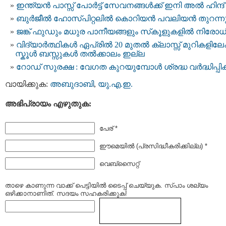
ഇന്ത്യന്‍ പാസ്സ്‌ പോർട്ട് സേവനങ്ങള്‍ക്ക് ഇനി അല്‍ ഹിന്ദ്
ബുർജീൽ ഹോസ്പിറ്റലിൽ കൊറിയൻ പവലിയൻ തുറന്ന
ജങ്ക് ഫുഡും മധുര പാനീയങ്ങളും സ്‌കൂളുകളിൽ നിരോധിച
വിദ്യാർത്ഥികൾ ഏപ്രിൽ 20 മുതൽ ക്ലാസ്സ്‌ മുറികളിലേക്ക
സ്കൂള്‍ ബസ്സുകള്‍ തല്‍ക്കാലം ഇല്ല
റോഡ് സുരക്ഷ : വേഗത കുറയുമ്പോൾ ശ്രദ്ധ വർദ്ധിപ്പിക
വായിക്കുക:
അബുദാബി
,
യു.എ.ഇ.
അഭിപ്രായം എഴുതുക:
പേര് *
ഈമെയില്‍ (പ്രസിദ്ധീകരിക്കില്ല) *
വെബ്സൈറ്റ്
താഴെ കാണുന്ന വാക്ക് പെട്ടിയില്‍ ടൈപ്പ്‌ ചെയ്യുക. സ്പാം ശല്യം
ഒഴിക്കാനാണിത്. സദയം സഹകരിക്കുക!