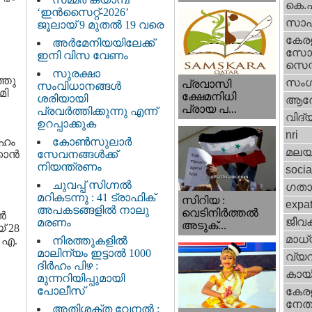
കെ.
‘ഇൻസൈറ്റ്-2026’
സാഹ
ജൂലായ് 9 മുതൽ 19 വരെ
കേര
അർമേനിയയിലേക്ക്
സോഷ
ഇനി വിസ വേണം
സെന്റ
സുരക്ഷാ
്തു
സംഗ
പ്രവാസി
സംവിധാനങ്ങൾ
മി
ക്ഷേമനിധി
ശരിയായി
ആര
പ്രായ പ...
പ്രവർത്തിക്കുന്നു എന്ന്
വിദ്
ഉറപ്പാക്കുക
nri
േഹം
കോൺസുലാർ
മലയ
ാന്‍
സേവനങ്ങൾക്ക്
നിയന്ത്രണം
socia
ചുവപ്പ് സിഗ്നൽ
ഗതാ
മറികടന്നു : 41 ട്രാഫിക്
സിറിയ :
expa
അപകടങ്ങളിൽ നാലു
വെടിനിർത്തൽ
്‍
ജീവ
മരണം
അടുക്...
് 28
മാധ്
 എ.
നിരത്തുകളിൽ
മാലിന്യം ഇട്ടാൽ 1000
വ്യ
ദിർഹം പിഴ :
കായ
മുന്നറിയിപ്പുമായി
പോലീസ്
കേരള
നേതാ
അതിശക്ത വേനൽ :