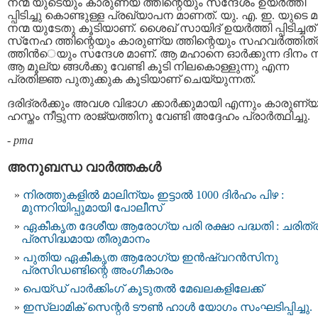
നന്മ യുടെയും കാരുണ്യ ത്തിന്റെയും സന്ദേശം ഉയര്‍ത്തി
പ്പിടിച്ചു കൊണ്ടുള്ള പ്രഖ്യാപന മാണത്. യു. എ. ഇ. യുടെ 
നന്മ യുടേതു കൂടിയാണ്. ശൈഖ് സായിദ് ഉയര്‍ത്തി പ്പിടിച്ചത്
സ്‌നേഹ ത്തിന്റെയും കാരുണ്യ ത്തിന്റെയും സഹവര്‍ത്തിത
ത്തിന്‍െയും സന്ദേശ മാണ്. ആ മഹാനെ ഓര്‍ക്കുന്ന ദിനം 
ആ മൂല്യ ങ്ങള്‍ക്കു വേണ്ടി കൂടി നിലകൊള്ളുന്നു എന്ന
പ്രതിജ്ഞ പുതുക്കുക കൂടിയാണ് ചെയ്യുന്നത്.
ദരിദ്രര്‍ക്കും അവശ വിഭാഗ ക്കാര്‍ക്കുമായി എന്നും കാരുണ്
ഹസ്തം നീട്ടുന്ന രാജ്യത്തിനു വേണ്ടി അദ്ദേഹം പ്രാര്‍ത്ഥിച്ചു.
-
pma
അനുബന്ധ വാര്‍ത്തകള്‍
നിരത്തുകളിൽ മാലിന്യം ഇട്ടാൽ 1000 ദിർഹം പിഴ :
മുന്നറിയിപ്പുമായി പോലീസ്
ഏകീകൃത ദേശീയ ആരോഗ്യ പരി രക്ഷാ പദ്ധതി : ചരിത്
പ്രസിദ്ധമായ തീരുമാനം
പുതിയ ഏകീകൃത ആരോഗ്യ ഇൻഷ്വറൻസിനു
പ്രസിഡണ്ടിന്റെ അംഗീകാരം
പെയ്ഡ് പാർക്കിംഗ് കൂടുതൽ മേഖലകളിലേക്ക്
ഇസ്‌ലാമിക് സെന്റർ ടൗൺ ഹാൾ യോഗം സംഘടിപ്പിച്ചു.