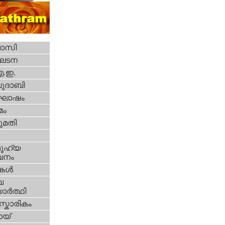
വാസി
ഘടന
എ.ഇ.
ദാബി
ോഷം
മം
മതി
ൂഹ്യ
വനം
ികള്‍
വ
ാര്‍ത്ഥി
്കാരികം
യ്‌