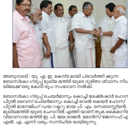
അബുദാബി : യു. എ. ഇ. കേന്ദ്ര മായി പ്രവർത്തി ക്കുന്ന
ബോസ്‌കോ ഗ്രൂപ്പ് മുഖ്യ മന്ത്രി യുടെ ദുരിതാ ശ്വാസ നിധ
യിലേക്ക് ഒരു കോടി രൂപ സംഭാവന നൽകി.
ബോസ്‌കോ ഗ്രൂപ്പ് ചെയർമാനും കൊച്ചി ലേക്ക്ഷോർ ഹോ
പിറ്റൽ വൈസ് ചെയർമാനും കൊച്ചി വെൽ കെയർ ഹോസ്
പിറ്റൽ മാനേജിംഗ് ഡയ റക്ടറു മായ പി. എം. സെബാസ്റ്റ്യൻ,
മുഖ്യമന്ത്രി യുടെ ചേമ്പറിൽ എത്തി യാണ് തുക കൈമാറിയ
വ്യവസായ മന്ത്രി ഇ. പി. ജയ രാജൻ, മോൻസ് ജോസഫ് എ
എൽ. എ. എന്നി വരും സന്നിഹിത രായിരുന്നു.