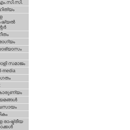
എം.സി.സി.
ിത്യം
ള
്യല്‍
ര്‍
ീതം
ോഗ്യം
യാഭ്യാസം
ാളി സമാജം
l-media
ഗതം
t
കാരുണ്യം
യമങ്ങള്‍
വസായം
ികം
 രാഷ്ട്രീയ
ക്കള്‍