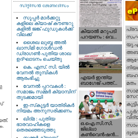
സൂപ്പർ മാർക്കറ്റു
കളിലെ ക്യാഷ് കൗണ്ടറു
കളിൽ ജങ്ക് ഫുഡുകൾക്ക്
പ്ര
കിയാല്‍ മറുപടി
വിലക്ക്
സം
പറയണം : വെ...
ശൈഖ ലുബ്ന അൽ
യു.
ഖാസിമി ഗോൾഡൻ
അബു
ഡ്രാഗൺ പുതിയ ശാഖ
ഉദ്ഘാടനം ചെയ്തു
ആഘ
കെ. എസ്. സി. യിൽ
നിയ
വേനൽ തുമ്പികൾ
ബഹു
എയര്‍ ഇന്ത്യ
ആരംഭിച്ചു
ബാഗേജ് പത്ത്...
മതം
വേനൽ പ്പറവകൾ :
ി
സാമ
സമാജം സമ്മർ ക്യാമ്പിന്
സേ
തുടക്കമായി
സ്
കുട്ട
ഇ-സ്‌കൂട്ടർ യാത്രികർ
നിയമം അനുസരിക്കണം
പൂര്‍
വിദ്യ
ഖിദ്മ : പുതിയ
ത്.
ഒ.ഐ.സി.സി.
ഭാരവാഹികളെ
സാംസ
ം.
ജില്ലാ
തെരഞ്ഞെടുത്തു
ദുബാ
കൺവെൻഷൻ...
സമ്മർ ക്യാമ്പ്