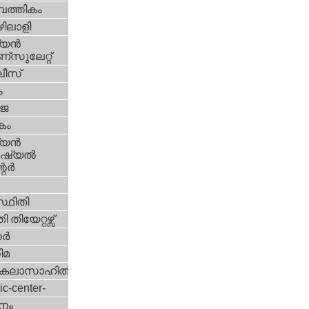
പത്തികം
ിലാളി
യന്‍
സുലേറ്റ്
ീസ്
ം
‍ജ
കം
യന്‍
്യല്‍
ര്‍
്ഥിതി
 തിയേറ്റഴ്സ്
്‍
ിമ
കലാസാഹിതി
ic-center-
നം