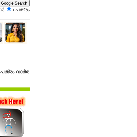
്‍
eപത്രം‍