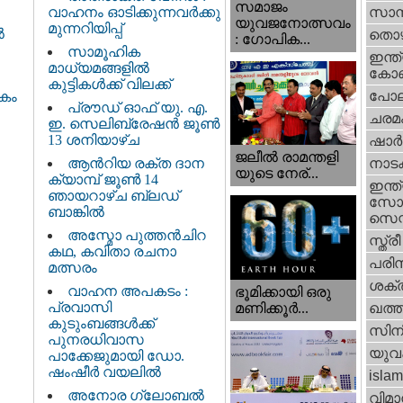
സമാജം
വാഹനം ഓടിക്കുന്നവർക്കു
സാമ്
യുവജനോത്സവം
മുന്നറിയിപ്പ്
ൽ
തൊഴ
: ഗോപിക...
സാമൂഹിക
ഇന്ത്
മാധ്യമങ്ങളിൽ
കോണ്
കുട്ടികൾക്ക് വിലക്ക്
പോല
ികം
പ്രൗഡ് ഓഫ് യു. എ.
ചരമ
ഇ. സെലിബ്രേഷൻ ജൂൺ
13 ശനിയാഴ്ച
ഷാര്
ജലീല്‍ രാമന്തളി
ആൻറിയ രക്ത ദാന
നാട
യുടെ നേര്...
ക്യാമ്പ് ജൂൺ 14
ഇന്ത്
ഞായറാഴ്ച ബ്ലഡ്
സോഷ
ബാങ്കിൽ
സെന്റ
അസ്മോ പുത്തൻചിറ
സ്ത്രീ
കഥ, കവിതാ രചനാ
പരിസ
മത്സരം
ശക്തി
വാഹന അപകടം :
ഭൂമിക്കായി ഒരു
പ്രവാസി
മണിക്കൂര്‍...
ഖത്തര
കുടുംബങ്ങൾക്ക്
സിന
പുനരധിവാസ
യുവ
പാക്കേജുമായി ഡോ.
ഷംഷീർ വയലിൽ
islam
അനോര ഗ്ലോബൽ
വിമാ