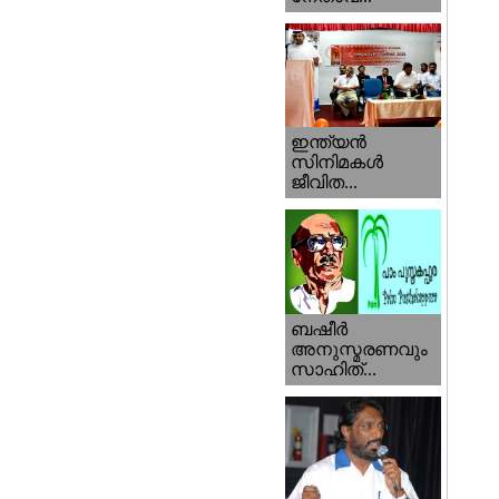
ഇന്ത്യന്‍
സിനിമകള്‍
ജീവിത...
ബഷീര്‍
അനുസ്മരണവും
സാഹിത്...