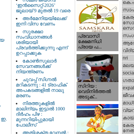
കെ.
‘ഇൻസൈറ്റ്-2026’
സാഹ
ജൂലായ് 9 മുതൽ 19 വരെ
കേര
അർമേനിയയിലേക്ക്
സോഷ
ഇനി വിസ വേണം
സെന്റ
സുരക്ഷാ
സംഗ
പ്രവാസി
സംവിധാനങ്ങൾ
ായ
ക്ഷേമനിധി
ശരിയായി
ആര
പ്രായ പ...
പ്രവർത്തിക്കുന്നു എന്ന്
വിദ്
ഉറപ്പാക്കുക
nri
കോൺസുലാർ
മലയ
സേവനങ്ങൾക്ക്
നിയന്ത്രണം
socia
ചുവപ്പ് സിഗ്നൽ
ഗതാ
മറികടന്നു : 41 ട്രാഫിക്
സിറിയ :
expa
അപകടങ്ങളിൽ നാലു
വെടിനിർത്തൽ
ജീവ
മരണം
അടുക്...
മാധ്
നിരത്തുകളിൽ
ാ
മാലിന്യം ഇട്ടാൽ 1000
വ്യ
ദിർഹം പിഴ :
കായ
 ഇ.
മുന്നറിയിപ്പുമായി
പോലീസ്
കേരള
നേതാ
അതിശക്ത വേനൽ :