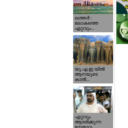
ഖത്തര്‍ :
ലോകത്തെ
ഏറ്റവും...
യു.എ.ഇ.യില്‍
ആനയുടെ
കാല്‍...
ഏറ്റവും
ആദരിക്കുന്ന
നേതാവ...