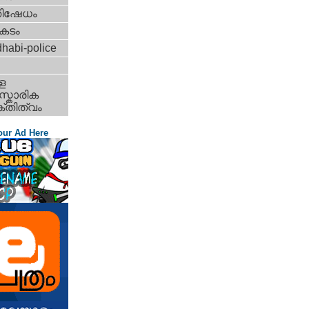
തിഷേധം
കടം
habi-police
ള
്കാരിക
്തിത്വം
our Ad Here