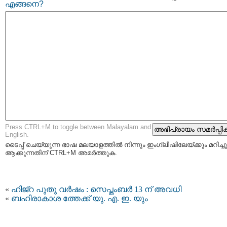
എങ്ങനെ?
Press CTRL+M to toggle between Malayalam and
English.
ടൈപ്പ്‌ ചെയ്യുന്ന ഭാഷ മലയാളത്തില്‍ നിന്നും ഇംഗ്ലീഷിലേയ്ക്കും മറിച്ചു
ആക്കുന്നതിന് CTRL+M അമര്‍ത്തുക.
«
ഹിജ്‌റ പുതു വർഷം : സെപ്തംബര്‍ 13 ന് അവധി
«
ബഹിരാകാശ ത്തേക്ക് യു. എ. ഇ. യും