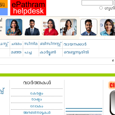
ഗൂഗിള
പ്