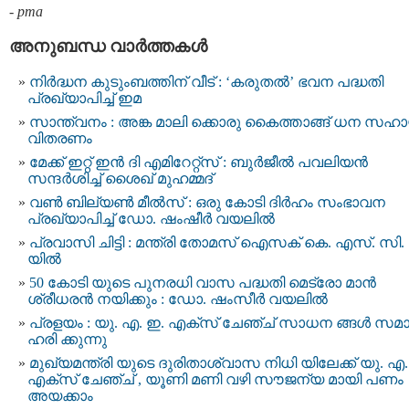
-
pma
അനുബന്ധ വാര്‍ത്തകള്‍
നിർദ്ധന കുടുംബത്തിന് വീട് : ‘കരുതൽ’ ഭവന പദ്ധതി
പ്രഖ്യാപിച്ച് ഇമ
സാന്ത്വനം : അങ്ക മാലി ക്കൊരു കൈത്താങ്ങ് ധന സഹ
വിതരണം
മേക്ക് ഇറ്റ് ഇൻ ദി എമിറേറ്റ്‌സ് : ബുർജീൽ പവലിയൻ
സന്ദർശിച്ച് ശൈഖ് മുഹമ്മദ്
വൺ ബില്യൺ മീൽസ് : ഒരു കോടി ദിർഹം സംഭാവന
പ്രഖ്യാപിച്ച് ഡോ. ഷംഷീർ വയലിൽ
പ്രവാസി ചിട്ടി : മന്ത്രി തോമസ് ഐസക് കെ. എസ്. സി.
യില്‍
50 കോടി യുടെ പുനരധി വാസ പദ്ധതി മെട്രോ മാൻ
ശ്രീധരൻ നയിക്കും : ഡോ. ഷംസീർ വയലിൽ
പ്രളയം : യു. എ. ഇ. എക്സ് ചേഞ്ച് സാധന ങ്ങൾ സമ
ഹരി ക്കുന്നു
മുഖ്യമന്ത്രി യുടെ ദുരിതാശ്വാസ നിധി യിലേക്ക് യു. എ.
എക്സ് ചേഞ്ച് , യൂണി മണി വഴി സൗജന്യ മായി പണം
അയക്കാം