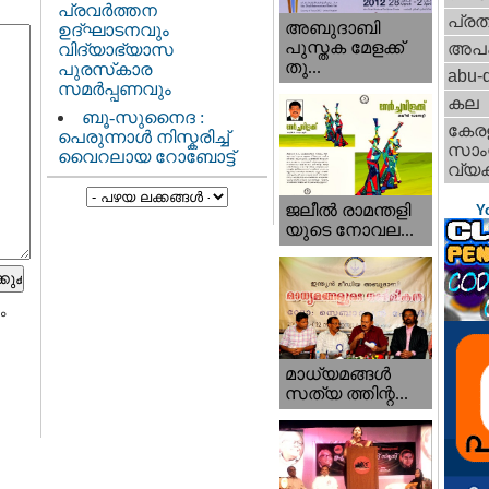
പ്രവർത്തന
പ്ര
അബുദാബി
ഉദ്ഘാടനവും
പുസ്തക മേളക്ക്
അപ
വിദ്യാഭ്യാസ
തു...
പുരസ്‌കാര
abu-d
സമർപ്പണവും
കല
ബൂ-സുനൈദ :
കേര
പെരുന്നാൾ നിസ്കരിച്ച്
സാംസ
വൈറലായ റോബോട്ട്
വ്യക
ജലീല്‍ രാമന്തളി
Y
യുടെ നോവല...
ം
മാധ്യമങ്ങള്‍
സത്യ ത്തിന്റ...