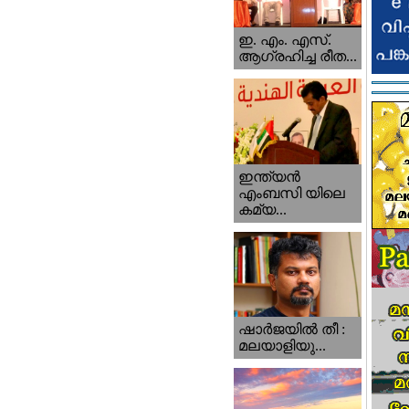
ഇ. എം. എസ്.
ആഗ്രഹിച്ച രീത...
ഇന്ത്യന്‍
എംബസി യിലെ
കമ്യ...
ഷാര്‍ജയില്‍ തീ :
മലയാളിയു...