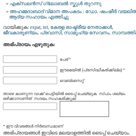
എക്സലൻസ് ഗ്ലോബൽ സ്കൂൾ തുറന്നു
അഹമ്മദാബാദ് വിമാന അപകടം : ഡോ. ഷംഷീർ വയലി
ആദ്യ സഹായം എത്തിച്ചു
വായിക്കുക:
expat
,
nri
,
കേരള രാഷ്ട്രീയ നേതാക്കള്‍
,
ജീവകാരുണ്യം
,
പ്രവാസി
,
സാമൂഹ്യ സേവനം
,
സാമ്പത്ത
അഭിപ്രായം എഴുതുക:
പേര് *
ഈമെയില്‍ (പ്രസിദ്ധീകരിക്കില്ല) *
വെബ്സൈറ്റ്
താഴെ കാണുന്ന വാക്ക് പെട്ടിയില്‍ ടൈപ്പ്‌ ചെയ്യുക. സ്പാം ശല്യം
ഒഴിക്കാനാണിത്. സദയം സഹകരിക്കുക!
* ഈ വിവരങ്ങള്‍ നിര്‍ബന്ധമാണ്
അഭിപ്രായങ്ങള്‍ ഇവിടെ മലയാളത്തില്‍ ടൈപ്പ് ചെയ്യാം.