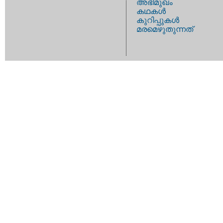
അഭിമുഖം
കഥകള്‍
കുറിപ്പുകള്‍
മരമെഴുതുന്നത്