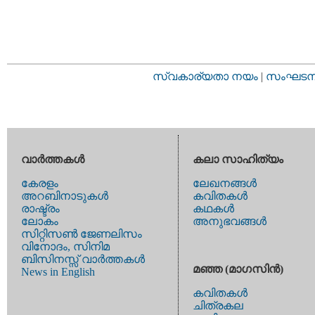
സ്വകാര്യതാ നയം
|
സംഘടനാ 
വാര്‍ത്തകള്‍
കലാ സാഹിത്യം
കേരളം
ലേഖനങ്ങള്‍
അറബിനാടുകള്‍
കവിതകള്‍
രാഷ്ട്രം
കഥകള്‍
ലോകം
അനുഭവങ്ങള്‍
സിറ്റിസണ്‍ ജേണലിസം
വിനോദം, സിനിമ
ബിസിനസ്സ് വാര്‍ത്തകള്‍
മഞ്ഞ (മാഗസിന്‍)
News in English
കവിതകള്‍
ചിത്രകല