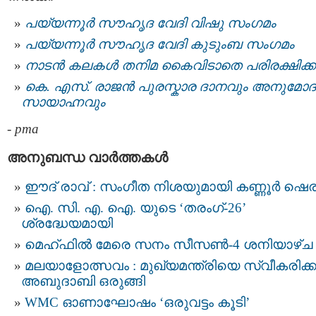
പയ്യന്നൂർ സൗഹൃദ വേദി വിഷു സംഗമം
പയ്യന്നൂര്‍ സൗഹൃദ വേദി കുടുംബ സംഗമം
നാടൻ കലകൾ തനിമ കൈവിടാതെ പരിരക്ഷിക്
കെ. എസ്. രാജന്‍ പുരസ്കാര ദാനവും അനുമോ
സായാഹ്നവും
-
pma
അനുബന്ധ വാര്‍ത്തകള്‍
ഈദ് രാവ് : സംഗീത നിശയുമായി കണ്ണൂർ ഷെര
ഐ. സി. എ. ഐ. യുടെ ‘തരംഗ്-26’
ശ്രദ്ധേയമായി
മെഹ്ഫിൽ മേരെ സനം സീസൺ-4 ശനിയാഴ്ച
മ​ല​യാ​ളോ​ത്സ​വം : മുഖ്യമന്ത്രിയെ സ്വീകരിക
അബുദാബി ഒരുങ്ങി
WMC ഓണാഘോഷം ‘ഒരുവട്ടം കൂടി’