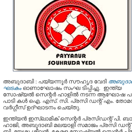
അബുദാബി : പയ്യന്നൂർ സൗഹൃദ വേദി
അബുദാ
ഘടകം
ഓണാഘോഷം സംഘ ടിപ്പിച്ചു. ഇന്ത്യ
സോഷ്യൽ സെന്റർ ഹാളിൽ നടന്ന ആഘോഷ പ
പാടി കൾ ഐ. എസ്. സി. പ്രസി ഡന്റ് എം. തോമസ
വർഗ്ഗീസ് ഉദ്‌ഘാടനം ചെയ്തു.
ഇന്ത്യൻ ഇസ്ലാമിക് സെന്റർ പ്രസിഡന്റ് പി. ബ
ഹാജി, അബുദാബി മലയാളി സമാജം പ്രസി ഡന്റ്
ബി. യേശു ശീലൻ, കേരള സോഷ്യൽ സെന്റർ പ്