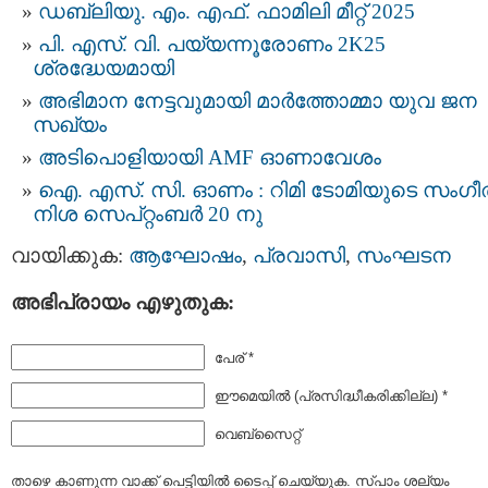
ഡബ്ലിയു. എം. എഫ്. ഫാമിലി മീറ്റ് 2025
പി. എസ്. വി. പയ്യന്നൂരോണം 2K25
ശ്രദ്ധേയമായി
അഭിമാന നേട്ടവുമായി മാർത്തോമ്മാ യുവ ജന
സഖ്യം
അടിപൊളിയായി AMF ഓണാവേശം
ഐ. എസ്. സി. ഓണം : റിമി ടോമിയുടെ സംഗീ
നിശ സെപ്റ്റംബർ 20 നു
വായിക്കുക:
ആഘോഷം
,
പ്രവാസി
,
സംഘടന
അഭിപ്രായം എഴുതുക:
പേര് *
ഈമെയില്‍ (പ്രസിദ്ധീകരിക്കില്ല) *
വെബ്സൈറ്റ്
താഴെ കാണുന്ന വാക്ക് പെട്ടിയില്‍ ടൈപ്പ്‌ ചെയ്യുക. സ്പാം ശല്യം