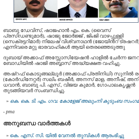
ബാബു ഡേവിസ്, ഷാജഹാൻ എം. കെ. (വൈസ്
പ്രസിഡണ്ടുമാര്‍), ഷാജു ജോർജ്ജ് , ജിംജി വാഴപ്പുള്ളി
(സെക്രട്ടറിമാർ) നിലേഷ് വിശ്വനാഥൻ (ജോയിന്‍റ് ട്രഷറർ
എന്നിവരെ മറ്റു ഭാരവാഹികള്‍ ആയി തെരഞ്ഞെടുത്തു
ദുബായ് അക്കാഫ് അസ്സോസിയേഷൻ ഹാളിൽ ചേർന്ന ജനറ
ബോഡിയില്‍ ഷാജി അബ്ബാസ് അദ്ധ്യക്ഷത വഹിച്ചു.
അഷ്‌റഫ് കൊടുങ്ങല്ലൂർ (അക്കാഫ് പ്രതിനിധി) സുനിൽ ര
(കോർഡിനേറ്റർ) സലിം ബഷീർ, അനസ് മാള, അനീഷ്, അന
ധവാൻ, ബാബു പി. എസ്., വിജയ കുമാർ, ഗോപാലകൃഷ്ണൻ
തുടങ്ങിയവര്‍ സംബന്ധിച്ചു.
കെ. കെ. ടി. എം. ഗവ. കോളേജ് അലുംനി കുടുംബ സംഗമ
-
pma
അനുബന്ധ വാര്‍ത്തകള്‍
കെ. എസ്. സി. യിൽ വേനൽ തുമ്പികൾ ആരംഭിച്ചു