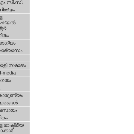
എം.സി.സി.
ിത്യം
ള
്യല്‍
ര്‍
ീതം
ോഗ്യം
യാഭ്യാസം
ാളി സമാജം
l-media
ഗതം
t
കാരുണ്യം
യമങ്ങള്‍
വസായം
ികം
 രാഷ്ട്രീയ
ക്കള്‍