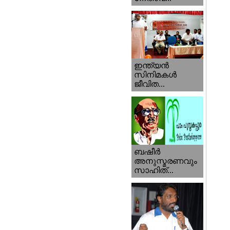
ഇന്ത്യന്‍
സിനിമകള്‍
ജീവിത...
ബഷീര്‍
അനുസ്മരണവും
സാഹിത്...