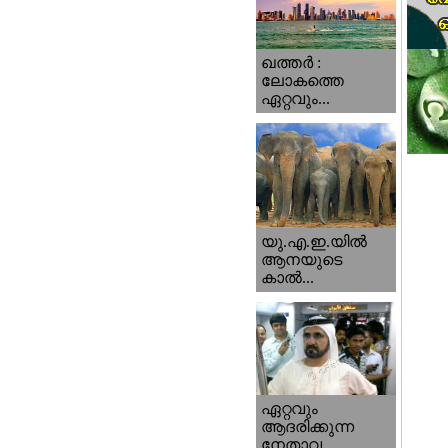
ഖത്തര്‍ :
ലോകത്തെ
ഏറ്റവും...
യു.എ.ഇ.യില്‍
ആനയുടെ
കാല്‍...
ഏറ്റവും
ആദരിക്കുന്ന
നേതാവ...