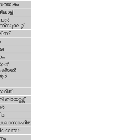
പത്തികം
ിലാളി
യന്‍
സുലേറ്റ്
ീസ്
ം
‍ജ
കം
യന്‍
്യല്‍
ര്‍
്ഥിതി
 തിയേറ്റഴ്സ്
്‍
ിമ
കലാസാഹിതി
ic-center-
നം