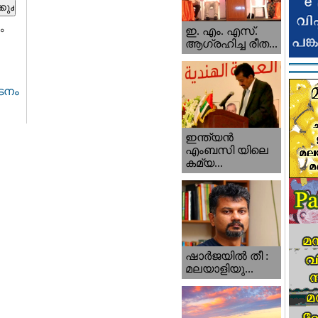
ം
ഇ. എം. എസ്.
ആഗ്രഹിച്ച രീത...
ാടനം
ഇന്ത്യന്‍
എംബസി യിലെ
കമ്യ...
ഷാര്‍ജയില്‍ തീ :
മലയാളിയു...