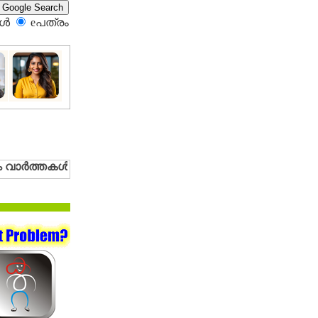
്‍
eപത്രം‍