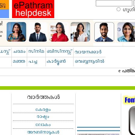
ഗൂഗിള