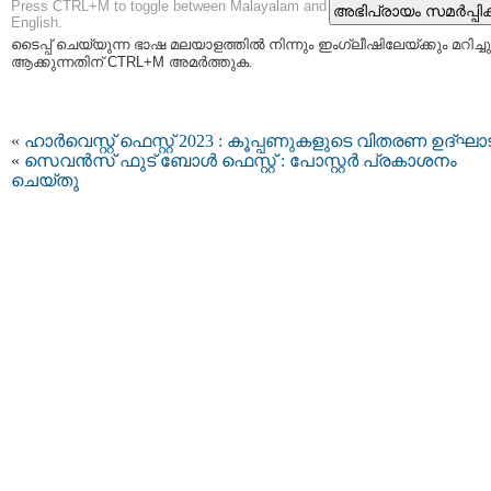
Press CTRL+M to toggle between Malayalam and
English.
ടൈപ്പ്‌ ചെയ്യുന്ന ഭാഷ മലയാളത്തില്‍ നിന്നും ഇംഗ്ലീഷിലേയ്ക്കും മറിച്ചു
ആക്കുന്നതിന് CTRL+M അമര്‍ത്തുക.
«
ഹാര്‍വെസ്റ്റ് ഫെസ്റ്റ് 2023 : കൂപ്പണുകളുടെ വിതരണ ഉദ്‌ഘ
«
സെവൻസ് ഫുട് ബോൾ ഫെസ്റ്റ് : പോസ്റ്റർ പ്രകാശനം
ചെയ്തു