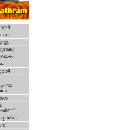
വാസി
ഘടന
എ.ഇ.
ദാബി
ോഷം
മം
മതി
ൂഹ്യ
വനം
ികള്‍
വ
ാര്‍ത്ഥി
്കാരികം
യ്‌