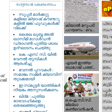
സൂപ്പർ മാർക്കറ്റു
കളിലെ ക്യാഷ് കൗണ്ടറു
കളിൽ ജങ്ക് ഫുഡുകൾക്ക്
പ്ര
കിയാല്‍ മറുപടി
വിലക്ക്
സം
പറയണം : വെ...
ശൈഖ ലുബ്ന അൽ
യു.
ഖാസിമി ഗോൾഡൻ
അബു
ഡ്രാഗൺ പുതിയ ശാഖ
ഉദ്ഘാടനം ചെയ്തു
ആഘ
കെ. എസ്. സി. യിൽ
നിയ
വേനൽ തുമ്പികൾ
ബഹു
എയര്‍ ഇന്ത്യ
ആരംഭിച്ചു
ബാഗേജ് പത്ത്...
മതം
വേനൽ പ്പറവകൾ :
സാമ
സമാജം സമ്മർ ക്യാമ്പിന്
ഷ്
സേ
തുടക്കമായി
ഷാജി
കുട്ട
ഇ-സ്‌കൂട്ടർ യാത്രികർ
നിയമം അനുസരിക്കണം
പൂര്‍
വിദ്യ
ഖിദ്മ : പുതിയ
ഒ.ഐ.സി.സി.
ഭാരവാഹികളെ
സാംസ
ജില്ലാ
തെരഞ്ഞെടുത്തു
ദുബാ
കൺവെൻഷൻ...
സമ്മർ ക്യാമ്പ്