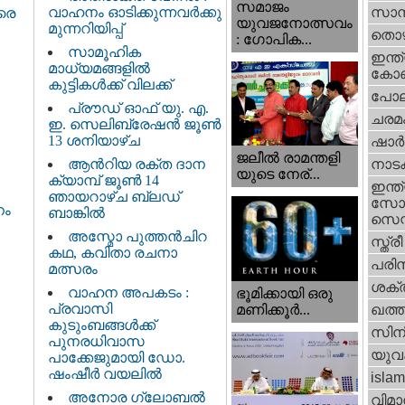
സമാജം
വാഹനം ഓടിക്കുന്നവർക്കു
സാമ്
വരെ
യുവജനോത്സവം
മുന്നറിയിപ്പ്
തൊഴ
: ഗോപിക...
സാമൂഹിക
ഇന്ത്
മാധ്യമങ്ങളിൽ
കോണ്
കുട്ടികൾക്ക് വിലക്ക്
പോല
പ്രൗഡ് ഓഫ് യു. എ.
ചരമ
ഇ. സെലിബ്രേഷൻ ജൂൺ
13 ശനിയാഴ്ച
ഷാര്
ജലീല്‍ രാമന്തളി
ആൻറിയ രക്ത ദാന
നാട
യുടെ നേര്...
ക്യാമ്പ് ജൂൺ 14
ഇന്ത്
ഞായറാഴ്ച ബ്ലഡ്
സോഷ
നം
ബാങ്കിൽ
സെന്റ
അസ്മോ പുത്തൻചിറ
സ്ത്രീ
കഥ, കവിതാ രചനാ
പരിസ
മത്സരം
ശക്തി
വാഹന അപകടം :
ഭൂമിക്കായി ഒരു
പ്രവാസി
മണിക്കൂര്‍...
ഖത്തര
കുടുംബങ്ങൾക്ക്
സിന
പുനരധിവാസ
യുവ
പാക്കേജുമായി ഡോ.
ഷംഷീർ വയലിൽ
islam
അനോര ഗ്ലോബൽ
വിമാ