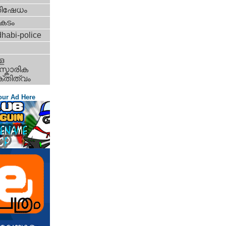
തിഷേധം
കടം
habi-police
ള
്കാരിക
്തിത്വം
our Ad Here