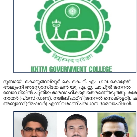
ദുബായ് : കൊടുങ്ങല്ലൂർ കെ. കെ. ടി. എം. ഗവ. കോളേജ്
അലുംനി അസ്സോസിയേഷൻ യു. എ. ഇ. ചാപ്റ്റർ ജനറൽ
ബോഡിയില്‍ പുതിയ ഭാരവാഹികളെ തെരഞ്ഞെടുത്തു. രമേ
നായർ (പ്രസിഡണ്ട്), നജീബ് ഹമീദ് (ജനറൽ സെക്രട്ടറി), 
അബ്ബാസ് (ട്രഷറർ) എന്നിവരാണ് പ്രധാന ഭാരവാഹികള്‍.