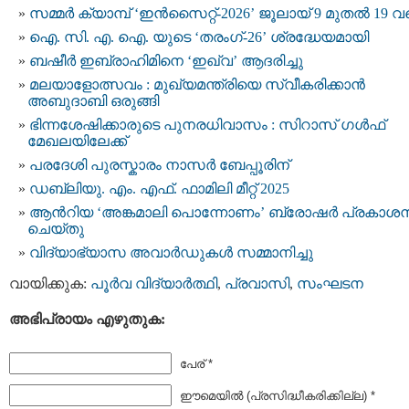
സമ്മർ ക്യാമ്പ് ‘ഇൻസൈറ്റ്-2026’ ജൂലായ് 9 മുതൽ 19 
ഐ. സി. എ. ഐ. യുടെ ‘തരംഗ്-26’ ശ്രദ്ധേയമായി
ബഷീർ ഇബ്രാഹിമിനെ ‘ഇഖ്‌വ’ ആദരിച്ചു
മ​ല​യാ​ളോ​ത്സ​വം : മുഖ്യമന്ത്രിയെ സ്വീകരിക്കാൻ
അബുദാബി ഒരുങ്ങി
ഭിന്നശേഷിക്കാരുടെ പുനരധിവാസം : സിറാസ് ഗൾഫ്
മേഖലയിലേക്ക്
പരദേശി പുരസ്കാരം നാസർ ബേപ്പൂരിന്
ഡബ്ലിയു. എം. എഫ്. ഫാമിലി മീറ്റ് 2025
ആൻറിയ ‘അങ്കമാലി പൊന്നോണം’ ബ്രോഷർ പ്രകാശ
ചെയ്തു
വിദ്യാഭ്യാസ അവാർഡുകൾ സമ്മാനിച്ചു
വായിക്കുക:
പൂര്‍വ വിദ്യാര്‍ത്ഥി
,
പ്രവാസി
,
സംഘടന
അഭിപ്രായം എഴുതുക:
പേര് *
ഈമെയില്‍ (പ്രസിദ്ധീകരിക്കില്ല) *