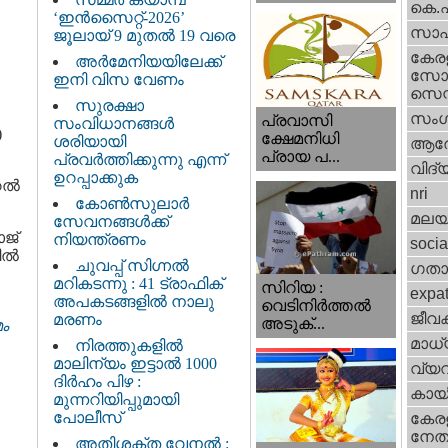
കെ.
‘ഇൻസൈറ്റ്-2026’
സാഹ
ജൂലായ് 9 മുതൽ 19 വരെ
കേര
അർമേനിയയിലേക്ക്
സോഷ
ഇനി വിസ വേണം
സെന്റ
സുരക്ഷാ
സംഗ
പ്രവാസി
സംവിധാനങ്ങൾ
)
ക്ഷേമനിധി
ശരിയായി
ആര
പ്രായ പ...
പ്രവർത്തിക്കുന്നു എന്ന്
വിദ്
ഉറപ്പാക്കുക
ല്‍
nri
കോൺസുലാർ
മലയ
സേവനങ്ങൾക്ക്
ാജ്
നിയന്ത്രണം
socia
ിൽ
ചുവപ്പ് സിഗ്നൽ
ഗതാ
മറികടന്നു : 41 ട്രാഫിക്
സിറിയ :
expa
അപകടങ്ങളിൽ നാലു
വെടിനിർത്തൽ
ജീവ
മരണം
അടുക്...
ം
മാധ്
നിരത്തുകളിൽ
മാലിന്യം ഇട്ടാൽ 1000
വ്യ
ദിർഹം പിഴ :
കായ
മുന്നറിയിപ്പുമായി
പോലീസ്
കേരള
നേതാ
അതിശക്ത വേനൽ :