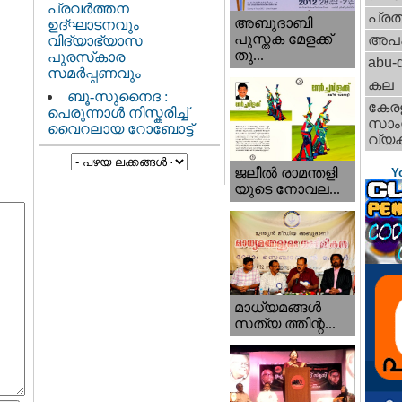
പ്രവർത്തന
പ്ര
അബുദാബി
ഉദ്ഘാടനവും
പുസ്തക മേളക്ക്
അപ
വിദ്യാഭ്യാസ
തു...
പുരസ്‌കാര
abu-d
സമർപ്പണവും
കല
ബൂ-സുനൈദ :
കേര
പെരുന്നാൾ നിസ്കരിച്ച്
സാംസ
വൈറലായ റോബോട്ട്
വ്യക
ജലീല്‍ രാമന്തളി
Y
യുടെ നോവല...
മാധ്യമങ്ങള്‍
സത്യ ത്തിന്റ...